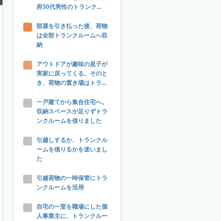
府30代男性のトランク...
部屋を引き払った後、荷物
は全部トランクルームへ収
納
アウトドアが趣味の息子が
実家に戻ってくる。そのと
き、荷物の置き場はトラ...
一戸建てから集合住宅へ。
収納スペースが足りずトラ
ンクルームを借りました
引越しするか、トランクル
ームを借りるかを迷いまし
た
引越荷物の一時保管にトラ
ンクルームを活用
自宅の一室を職場にした個
人事業主に、トランクルー