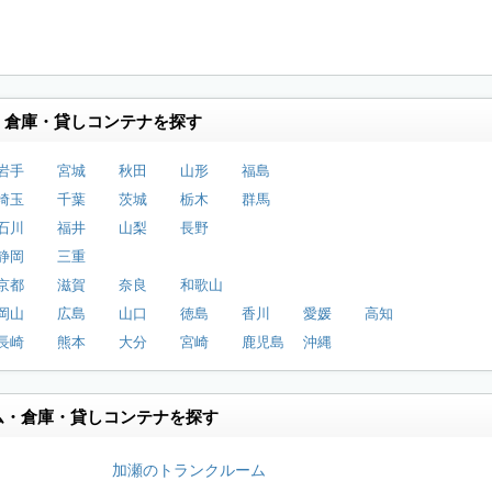
・倉庫・貸しコンテナを探す
岩手
宮城
秋田
山形
福島
埼玉
千葉
茨城
栃木
群馬
石川
福井
山梨
長野
静岡
三重
京都
滋賀
奈良
和歌山
岡山
広島
山口
徳島
香川
愛媛
高知
長崎
熊本
大分
宮崎
鹿児島
沖縄
ム・倉庫・貸しコンテナを探す
加瀬のトランクルーム