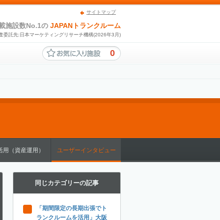
サイトマップ
載施設数No.1の
JAPANトランクルーム
査委託先:日本マーケティングリサーチ機構(2026年3月)
0
活用（資産運用）
ユーザーインタビュー
同じカテゴリーの記事
「期間限定の長期出張でト
ランクルームを活用」大阪