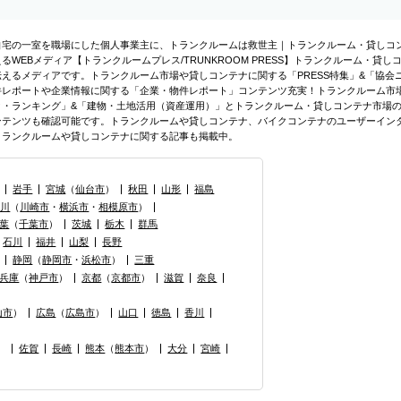
自宅の一室を職場にした個人事業主に、トランクルームは救世主｜トランクルーム・貸しコ
えるWEBメディア【トランクルームプレス/TRUNKROOM PRESS】トランクルーム・
伝えるメディアです。トランクルーム市場や貸しコンテナに関する「PRESS特集」&「協
件レポートや企業情報に関する「企業・物件レポート」コンテンツ充実！トランクルーム市
タ・ランキング」&「建物・土地活用（資産運用）」とトランクルーム・貸しコンテナ市場
ンテンツも確認可能です。トランクルームや貸しコンテナ、バイクコンテナのユーザーイン
トランクルームや貸しコンテナに関する記事も掲載中。
岩手
宮城
（
仙台市
）
秋田
山形
福島
奈川
（
川崎市
・
横浜市
・
相模原市
）
葉
（
千葉市
）
茨城
栃木
群馬
石川
福井
山梨
長野
静岡
（
静岡市
・
浜松市
）
三重
兵庫
（
神戸市
）
京都
（
京都市
）
滋賀
奈良
山市
）
広島
（
広島市
）
山口
徳島
香川
）
佐賀
長崎
熊本
（
熊本市
）
大分
宮崎