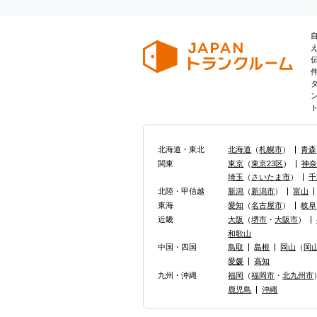
北海道・東北
北海道
（
札幌市
）
青森
関東
東京
（
東京23区
）
神
埼玉
（
さいたま市
）
千
北陸・甲信越
新潟
（
新潟市
）
富山
東海
愛知
（
名古屋市
）
岐阜
近畿
大阪
（
堺市
・
大阪市
）
和歌山
中国・四国
鳥取
島根
岡山
（
岡
愛媛
高知
九州・沖縄
福岡
（
福岡市
・
北九州市
鹿児島
沖縄