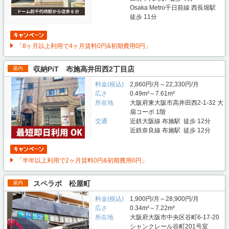
Osaka Metro千日前線 西長堀駅
徒歩 11分
「8ヶ月以上利用で4ヶ月賃料0円&初期費用0円」
収納PiT 布施高井田西2丁目店
屋内
料金(税込)
2,860円/月～22,330円/月
広さ
0.49m²～7.61m²
所在地
大阪府東大阪市高井田西2-1-32 大
扇コーポ 1階
交通
近鉄大阪線 布施駅 徒歩 12分
近鉄奈良線 布施駅 徒歩 12分
「半年以上利用で2ヶ月賃料0円&初期費用0円」
スペラボ 松屋町
屋内
料金(税込)
1,900円/月～28,900円/月
広さ
0.34m²～7.22m²
所在地
大阪府大阪市中央区谷町6-17-20
シャンクレール谷町201号室