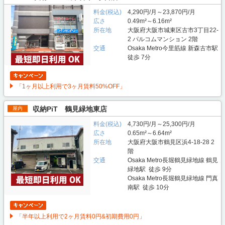
料金(税込)
4,290円/月～23,870円/月
広さ
0.49m²～6.16m²
所在地
大阪府大阪市城東区古市3丁目22-
2 パルコムマンション 2階
交通
Osaka Metro今里筋線 新森古市駅
徒歩 7分
「1ヶ月以上利用で3ヶ月賃料50%OFF」
収納PiT 鶴見緑地東店
屋内
料金(税込)
4,730円/月～25,300円/月
広さ
0.65m²～6.64m²
所在地
大阪府大阪市鶴見区浜4-18-28 2
階
交通
Osaka Metro長堀鶴見緑地線 鶴見
緑地駅 徒歩 9分
Osaka Metro長堀鶴見緑地線 門真
南駅 徒歩 10分
「半年以上利用で2ヶ月賃料0円&初期費用0円」