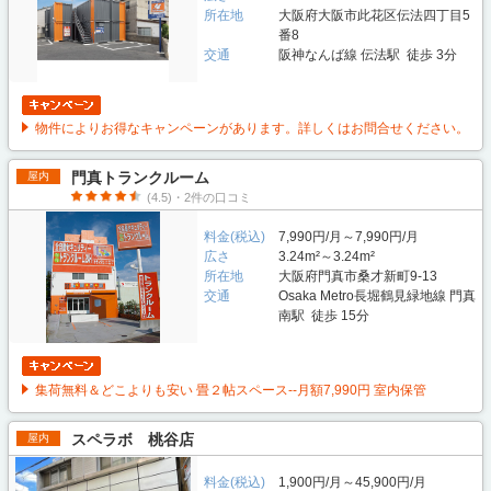
所在地
大阪府大阪市此花区伝法四丁目5
番8
交通
阪神なんば線 伝法駅 徒歩 3分
物件によりお得なキャンペーンがあります。詳しくはお問合せください。
門真トランクルーム
屋内
(4.5)・2件の口コミ
料金(税込)
7,990円/月～7,990円/月
広さ
3.24m²～3.24m²
所在地
大阪府門真市桑才新町9-13
交通
Osaka Metro長堀鶴見緑地線 門真
南駅 徒歩 15分
集荷無料＆どこよりも安い 畳２帖スペース--月額7,990円 室内保管
スペラボ 桃谷店
屋内
料金(税込)
1,900円/月～45,900円/月