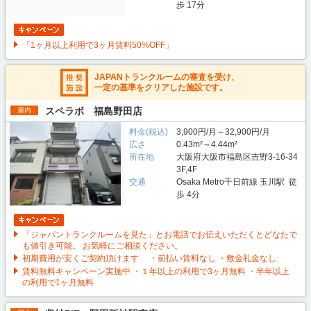
歩 17分
「1ヶ月以上利用で3ヶ月賃料50%OFF」
JAPANトランクルームの審査を受け、
一定の基準をクリアした施設です。
スペラボ 福島野田店
屋内
料金(税込)
3,900円/月～32,900円/月
広さ
0.43m²～4.44m²
所在地
大阪府大阪市福島区吉野3-16-34
3F,4F
交通
Osaka Metro千日前線 玉川駅 徒
歩 4分
「ジャパントランクルームを見た」とお電話でお伝えいただくとどなたで
も値引き可能。 お気軽にご相談ください。
初期費用が安くご契約頂けます ・前払い賃料なし ・敷金礼金なし
賃料無料キャンペーン実施中 ・１年以上の利用で3ヶ月無料 ・半年以上
の利用で1ヶ月無料