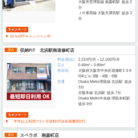
大阪市営堺筋線 南森町駅 徒歩 2
分
ＪＲ東西線 大阪天満宮駅 徒歩 2
分
20％OFFキャンペーン中
収納PiT 北浜駅南道修町店
屋内
料金(税込)
2,310円/月～12,100円/月
広さ
0.49m²～3.89m²
所在地
大阪府大阪市中央区道修町1-3-6
ISKビル 3階・4階・6階
交通
Osaka Metro堺筋線 北浜駅 徒歩
3分
京阪本線 北浜駅 徒歩 7分
Osaka Metro中央線 堺筋本町駅
徒歩 9分
「半年以上利用で2ヶ月賃料0円&初期費用0円」
スペラボ 南森町店
屋内