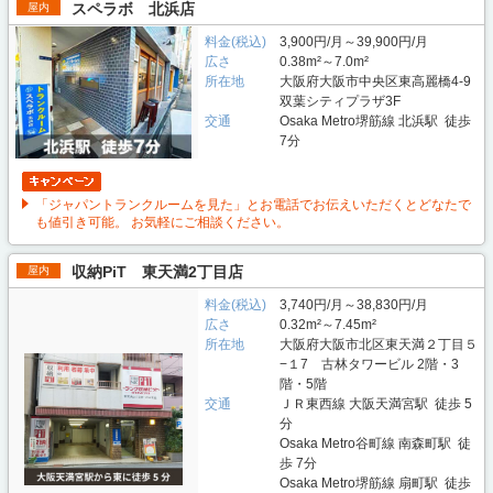
スペラボ 北浜店
屋内
料金(税込)
3,900円/月～39,900円/月
広さ
0.38m²～7.0m²
所在地
大阪府大阪市中央区東高麗橋4-9
双葉シティプラザ3F
交通
Osaka Metro堺筋線 北浜駅 徒歩
7分
「ジャパントランクルームを見た」とお電話でお伝えいただくとどなたで
も値引き可能。 お気軽にご相談ください。
収納PiT 東天満2丁目店
屋内
料金(税込)
3,740円/月～38,830円/月
広さ
0.32m²～7.45m²
所在地
大阪府大阪市北区東天満２丁目５
−１7 古林タワービル 2階・3
階・5階
交通
ＪＲ東西線 大阪天満宮駅 徒歩 5
分
Osaka Metro谷町線 南森町駅 徒
歩 7分
Osaka Metro堺筋線 扇町駅 徒歩