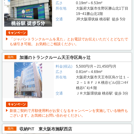
広さ
0.19m²～6.53m²
所在地
大阪府大阪市生野区勝山北1丁目
19−41勝山北1階
交通
JR大阪環状線 桃谷駅 徒歩 5分
「ジャパントランクルームを見た」とお電話でお伝えいただくとどなたで
も値引き可能。 お気軽にご相談ください。
加瀬のトランクルーム天王寺区烏ヶ辻
屋内
料金(税込)
5,500円/月～21,450円/月
広さ
0.81m²～4.69m²
所在地
大阪府大阪市天王寺区烏ケ辻１－
２－１８ＦＪＫ桃谷ビル(旧:ﾆｯｾｲ
桃谷ﾋﾞﾙ)４階
交通
ＪＲ大阪環状線 桃谷駅 徒歩 3分
新規ご契約で月額使用料がお安くなるキャンペーンを実施している物件も
ございます。お気軽にお問い合わせください。
収納PiT 東大阪布施駅西店
屋内