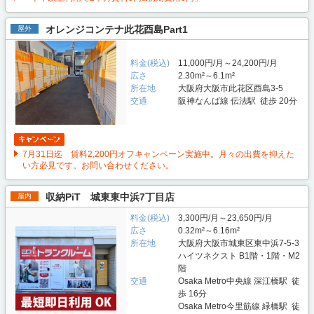
オレンジコンテナ此花酉島Part1
屋外
料金(税込)
11,000円/月～24,200円/月
広さ
2.30m²～6.1m²
所在地
大阪府大阪市此花区酉島3-5
交通
阪神なんば線 伝法駅 徒歩 20分
7月31日迄 賃料2,200円オフキャンペーン実施中。月々の出費を抑えた
い方必見です。お問い合わせください。
収納PiT 城東東中浜7丁目店
屋内
料金(税込)
3,300円/月～23,650円/月
広さ
0.32m²～6.16m²
所在地
大阪府大阪市城東区東中浜7-5-3
ハイツネクスト B1階・1階・M2
階
交通
Osaka Metro中央線 深江橋駅 徒
歩 16分
Osaka Metro今里筋線 緑橋駅 徒