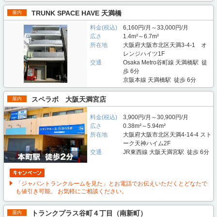
TRUNK SPACE HAVE 天満橋
屋内
料金(税込)
6,160円/月～33,000円/月
広さ
1.4m²～6.7m²
所在地
大阪府大阪市北区天満3-4-1 オ
レンジハイツ1F
交通
Osaka Metro谷町線 天満橋駅 徒
歩 6分
京阪本線 天満橋駅 徒歩 6分
スペラボ 大阪天満宮店
屋内
料金(税込)
3,900円/月～30,900円/月
広さ
0.38m²～5.94m²
所在地
大阪府大阪市北区天満4-14-4 スト
ーク天神ハイム2F
交通
JR東西線 大阪天満宮駅 徒歩 6分
「ジャパントランクルームを見た」とお電話でお伝えいただくとどなたで
も値引き可能。 お気軽にご相談ください。
トランクプラス谷町４丁目（南新町）
屋内