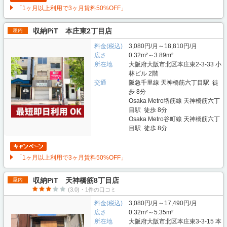
「1ヶ月以上利用で3ヶ月賃料50%OFF」
収納PiT 本庄東2丁目店
屋内
料金(税込)
3,080円/月～18,810円/月
広さ
0.32m²～3.89m²
所在地
大阪府大阪市北区本庄東2-3-33 小
林ビル 2階
交通
阪急千里線 天神橋筋六丁目駅 徒
歩 8分
Osaka Metro堺筋線 天神橋筋六丁
目駅 徒歩 8分
Osaka Metro谷町線 天神橋筋六丁
目駅 徒歩 8分
「1ヶ月以上利用で3ヶ月賃料50%OFF」
収納PiT 天神橋筋8丁目店
屋内
(3.0)・1件の口コミ
料金(税込)
3,080円/月～17,490円/月
広さ
0.32m²～5.35m²
所在地
大阪府大阪市北区本庄東3-3-15 本