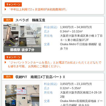
「半年以上利用で2ヶ月賃料0円&初期費用0円」
スペラボ 鶴橋玉造
屋内
料金(税込)
1,900円/月～34,900円/月
広さ
0.34m²～10.32m²
所在地
大阪府大阪市東成区東小橋３丁目
６−１東小橋店舗1F,2F
交通
Osaka Metro千日前線 鶴橋駅 徒
歩 7分
「ジャパントランクルームを見た」とお電話でお伝えいただくとどなたで
も値引き可能。 お気軽にご相談ください。
収納PiT 南堀江4丁目店パートⅡ
屋内
料金(税込)
3,850円/月～23,100円/月
広さ
0.32m²～5.35m²
所在地
大阪府大阪市西区南堀江4-28-19
2階
交通
Osaka Metro長堀鶴見緑地線 ドー
ム前千代崎駅 徒歩 6分