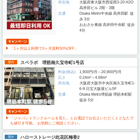
所在地
大阪府東大阪市西堤西3-20 H2O
高井田ビル 2階・3階
交通
Osaka Metro中央線 高井田駅 徒
歩 3分
おおさか東線 高井田中央駅 徒歩
4分
「1ヶ月以上利用で3ヶ月賃料50%OFF」
スペラボ 堺筋南久宝寺町1号店
屋内
料金(税込)
1,900円/月～20,900円/月
広さ
0.24m²～4.08m²
所在地
大阪府大阪市中央区南久宝寺町1-
6-9 日宝大阪屋ビル5F
交通
Osaka Metro堺筋線 堺筋本町駅
徒歩 5分
「ジャパントランクルームを見た」とお電話でお伝えいただくとどなたで
も値引き可能。 お気軽にご相談ください。
ハローストレージ此花区梅香2
屋外