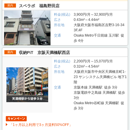
スペラボ 福島野田店
屋内
料金(税込)
3,900円/月～32,900円/月
広さ
0.43m²～4.44m²
所在地
大阪府大阪市福島区吉野3-16-34
3F,4F
交通
Osaka Metro千日前線 玉川駅 徒
歩 4分
収納PiT 京阪天満橋駅西店
屋内
料金(税込)
2,200円/月～15,070円/月
広さ
0.32m²～4.54m²
所在地
大阪府大阪市中央区天満橋京町1-
23 サンシステム天満橋ビル 地下1
階
交通
京阪本線 天満橋駅 徒歩 3分
京阪電鉄中之島線 天満橋駅 徒歩
3分
Osaka Metro谷町線 天満橋駅 徒
歩 3分
「1ヶ月以上利用で3ヶ月賃料50%OFF」