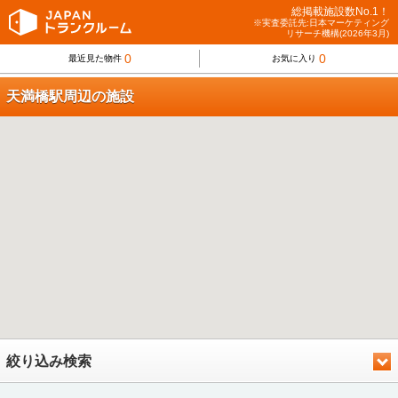
総掲載施設数No.1！
※実査委託先:日本マーケティング
リサーチ機構(2026年3月)
0
0
最近見た物件
お気に入り
天満橋駅周辺の施設
絞り込み検索