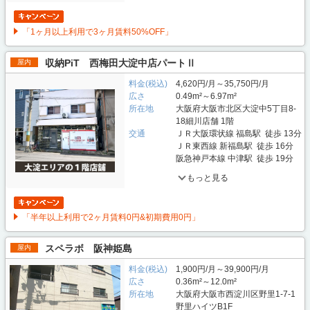
「1ヶ月以上利用で3ヶ月賃料50%OFF」
収納PiT 西梅田大淀中店パートⅡ
屋内
料金(税込)
4,620円/月～35,750円/月
広さ
0.49m²～6.97m²
所在地
大阪府大阪市北区大淀中5丁目8-
18細川店舗 1階
交通
ＪＲ大阪環状線 福島駅 徒歩 13分
ＪＲ東西線 新福島駅 徒歩 16分
阪急神戸本線 中津駅 徒歩 19分
もっと見る
「半年以上利用で2ヶ月賃料0円&初期費用0円」
スペラボ 阪神姫島
屋内
料金(税込)
1,900円/月～39,900円/月
広さ
0.36m²～12.0m²
所在地
大阪府大阪市西淀川区野里1-7-1
野里ハイツB1F