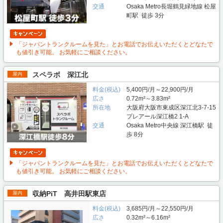
交通
Osaka Metro長堀鶴見緑地線 松屋
町駅 徒歩 3分
「ジャパントランクルームを見た」とお電話でお伝えいただくとどなたで
も値引き可能。 お気軽にご相談ください。
スペラボ 深江北
屋内
料金(税込)
5,400円/月～22,900円/月
広さ
0.72m²～3.83m²
所在地
大阪府大阪市東成区深江北3-7-15
プレアール深江橋2 1-A
交通
Osaka Metro中央線 深江橋駅 徒
歩 8分
「ジャパントランクルームを見た」とお電話でお伝えいただくとどなたで
も値引き可能。 お気軽にご相談ください。
収納PiT 高井田駅東店
屋内
料金(税込)
3,685円/月～22,550円/月
広さ
0.32m²～6.16m²