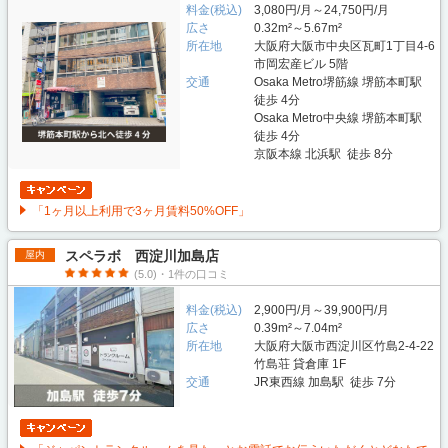
料金(税込)
3,080円/月～24,750円/月
広さ
0.32m²～5.67m²
所在地
大阪府大阪市中央区瓦町1丁目4-6
市岡宏産ビル 5階
交通
Osaka Metro堺筋線 堺筋本町駅
徒歩 4分
Osaka Metro中央線 堺筋本町駅
徒歩 4分
京阪本線 北浜駅 徒歩 8分
「1ヶ月以上利用で3ヶ月賃料50%OFF」
スペラボ 西淀川加島店
屋内
(5.0)・1件の口コミ
料金(税込)
2,900円/月～39,900円/月
広さ
0.39m²～7.04m²
所在地
大阪府大阪市西淀川区竹島2-4-22
竹島荘 貸倉庫 1F
交通
JR東西線 加島駅 徒歩 7分