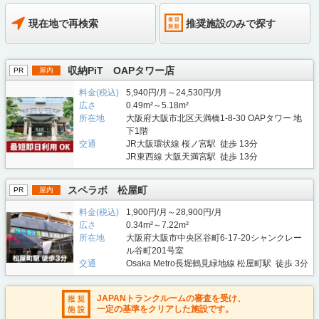
現在地で再検索
推奨施設のみで探す
収納PiT OAPタワー店
PR
屋内
料金(税込)
5,940円/月～24,530円/月
広さ
0.49m²～5.18m²
所在地
大阪府大阪市北区天満橋1-8-30 OAPタワー 地
下1階
交通
JR大阪環状線 桜ノ宮駅 徒歩 13分
JR東西線 大阪天満宮駅 徒歩 13分
スペラボ 松屋町
PR
屋内
料金(税込)
1,900円/月～28,900円/月
広さ
0.34m²～7.22m²
所在地
大阪府大阪市中央区谷町6-17-20シャンクレー
ル谷町201号室
交通
Osaka Metro長堀鶴見緑地線 松屋町駅 徒歩 3分
JAPANトランクルームの審査を受け、
一定の基準をクリアした施設です。