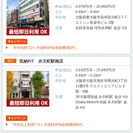
料金(税込)
4,070円/月～20,900円/月
広さ
0.49m²～6.8m²
所在地
大阪府東大阪市高井田元町2-7-7
エイシン長栄寺ビル 2階
交通
近鉄奈良線 河内永和駅 徒歩 5分
「半年利用で2ヶ月賃料0円&初期費用0円」
収納PiT 弁天町駅南店
屋内
料金(税込)
3,630円/月～15,840円/月
広さ
0.49m²～5.18m²
所在地
大阪府大阪市港区市岡元町3丁目
13番5号 ウエストエリアビル 3
階・6階
交通
JR大阪環状線 弁天町駅 徒歩 4分
Osaka Metro中央線 弁天町駅 徒
歩 4分
「半年以上利用で2ヶ月賃料0円&初期費用0円」