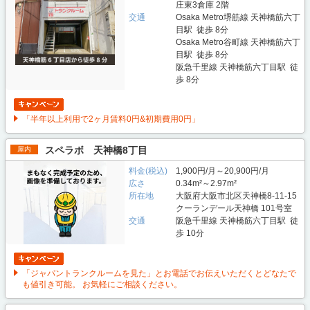
庄東3倉庫 2階
交通
Osaka Metro堺筋線 天神橋筋六丁
目駅 徒歩 8分
Osaka Metro谷町線 天神橋筋六丁
目駅 徒歩 8分
阪急千里線 天神橋筋六丁目駅 徒
歩 8分
「半年以上利用で2ヶ月賃料0円&初期費用0円」
スペラボ 天神橋8丁目
屋内
料金(税込)
1,900円/月～20,900円/月
広さ
0.34m²～2.97m²
所在地
大阪府大阪市北区天神橋8-11-15
クーランデール天神橋 101号室
交通
阪急千里線 天神橋筋六丁目駅 徒
歩 10分
「ジャパントランクルームを見た」とお電話でお伝えいただくとどなたで
も値引き可能。 お気軽にご相談ください。