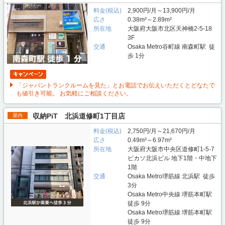
料金(税込)
2,900円/月～13,900円/月
広さ
0.38m²～2.89m²
所在地
大阪府大阪市北区天神橋2-5-18
3F
交通
Osaka Metro谷町線 南森町駅 徒
歩 1分
「ジャパントランクルームを見た」とお電話でお伝えいただくとどなたで
も値引き可能。 お気軽にご相談ください。
収納PiT 北浜道修町1丁目店
屋内
料金(税込)
2,750円/月～21,670円/月
広さ
0.49m²～6.97m²
所在地
大阪府大阪市中央区道修町1-5-7
ピカソ北浜ビル 地下1階・中地下
1階
交通
Osaka Metro堺筋線 北浜駅 徒歩
3分
Osaka Metro中央線 堺筋本町駅
徒歩 9分
Osaka Metro堺筋線 堺筋本町駅
徒歩 9分