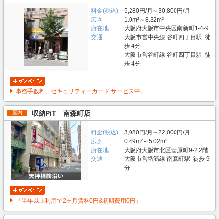
料金(税込)
5,280円/月～30,800円/月
広さ
1.0m²～8.32m²
所在地
大阪府大阪市中央区南新町1-4-9
交通
大阪市営中央線 谷町四丁目駅 徒
歩 4分
大阪市営谷町線 谷町四丁目駅 徒
歩 4分
事務手数料、セキュリティーカード サービス中。
収納PiT 南森町店
屋内
料金(税込)
3,080円/月～22,000円/月
広さ
0.49m²～5.02m²
所在地
大阪府大阪市北区菅原町9-2 2階
交通
大阪市営堺筋線 南森町駅 徒歩 9
分
「半年以上利用で2ヶ月賃料0円&初期費用0円」