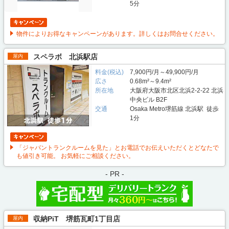
5分
物件によりお得なキャンペーンがあります。詳しくはお問合せください。
スペラボ 北浜駅店
屋内
料金(税込)
7,900円/月～49,900円/月
広さ
0.68m²～9.4m²
所在地
大阪府大阪市北区北浜2-2-22 北浜
中央ビル B2F
交通
Osaka Metro堺筋線 北浜駅 徒歩
1分
「ジャパントランクルームを見た」とお電話でお伝えいただくとどなたで
も値引き可能。 お気軽にご相談ください。
- PR -
収納PiT 堺筋瓦町1丁目店
屋内