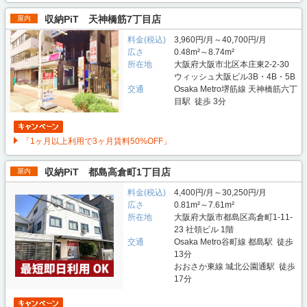
収納PiT 天神橋筋7丁目店
屋内
料金(税込)
3,960円/月～40,700円/月
広さ
0.48m²～8.74m²
所在地
大阪府大阪市北区本庄東2-2-30
ウィッシュ大阪ビル3B・4B・5B
交通
Osaka Metro堺筋線 天神橋筋六丁
目駅 徒歩 3分
「1ヶ月以上利用で3ヶ月賃料50%OFF」
収納PiT 都島高倉町1丁目店
屋内
料金(税込)
4,400円/月～30,250円/月
広さ
0.81m²～7.61m²
所在地
大阪府大阪市都島区高倉町1-11-
23 社領ビル 1階
交通
Osaka Metro谷町線 都島駅 徒歩
13分
おおさか東線 城北公園通駅 徒歩
17分