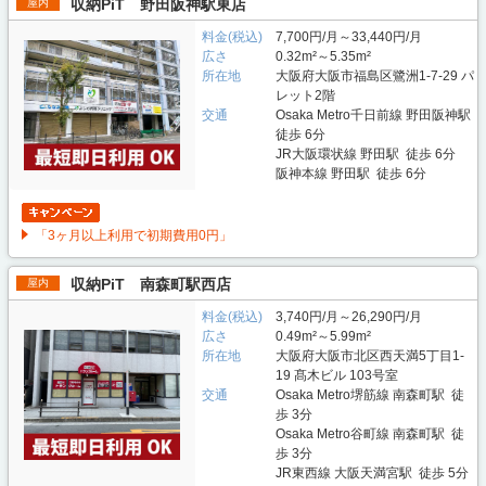
収納PiT 野田阪神駅東店
屋内
料金(税込)
7,700円/月～33,440円/月
広さ
0.32m²～5.35m²
所在地
大阪府大阪市福島区鷺洲1-7-29 パ
レット2階
交通
Osaka Metro千日前線 野田阪神駅
徒歩 6分
JR大阪環状線 野田駅 徒歩 6分
阪神本線 野田駅 徒歩 6分
「3ヶ月以上利用で初期費用0円」
収納PiT 南森町駅西店
屋内
料金(税込)
3,740円/月～26,290円/月
広さ
0.49m²～5.99m²
所在地
大阪府大阪市北区西天満5丁目1-
19 髙木ビル 103号室
交通
Osaka Metro堺筋線 南森町駅 徒
歩 3分
Osaka Metro谷町線 南森町駅 徒
歩 3分
JR東西線 大阪天満宮駅 徒歩 5分