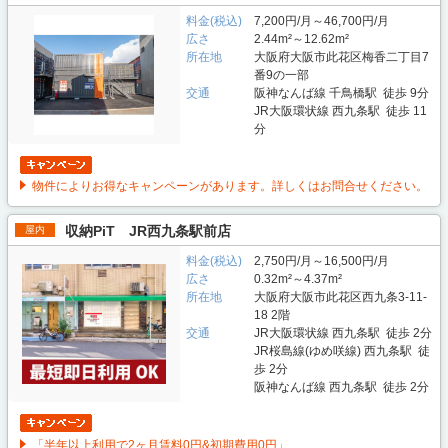
料金(税込)
7,200円/月～46,700円/月
広さ
2.44m²～12.62m²
所在地
大阪府大阪市此花区梅香二丁目7
番9の一部
交通
阪神なんば線 千鳥橋駅 徒歩 9分
JR大阪環状線 西九条駅 徒歩 11
分
物件によりお得なキャンペーンがあります。詳しくはお問合せください。
収納PiT JR西九条駅前店
屋内
料金(税込)
2,750円/月～16,500円/月
広さ
0.32m²～4.37m²
所在地
大阪府大阪市此花区西九条3-11-
18 2階
交通
JR大阪環状線 西九条駅 徒歩 2分
JR桜島線(ゆめ咲線) 西九条駅 徒
歩 2分
阪神なんば線 西九条駅 徒歩 2分
「半年以上利用で2ヶ月賃料0円&初期費用0円」