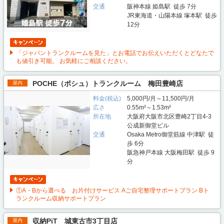
交通
阪神本線 姫島駅 徒歩 7分
JR東海道・山陽本線 塚本駅 徒歩
12分
「ジャパントランクルームを見た」とお電話でお伝えいただくとどなたで
も値引き可能。 お気軽にご相談ください。
POCHE（ポシュ）トランクルーム 梅田豊崎店
屋内
料金(税込)
5,000円/月～11,500円/月
広さ
0.55m²～1.53m²
所在地
大阪府大阪市北区豊崎2丁目4-3
公成新御堂ビル
交通
Osaka Metro御堂筋線 中津駅 徒
歩 6分
阪急神戸本線 大阪梅田駅 徒歩 9
分
①A・Bから選べる お片付けサービス Aご自宅整理サポートプラン Bト
ランクルーム収納サポートプラン
収納PiT 城東古市3丁目店
屋内