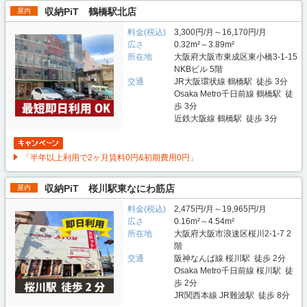
収納PiT 鶴橋駅北店
屋内
料金(税込)
3,300円/月～16,170円/月
広さ
0.32m²～3.89m²
所在地
大阪府大阪市東成区東小橋3-1-15
NKBビル 5階
交通
JR大阪環状線 鶴橋駅 徒歩 3分
Osaka Metro千日前線 鶴橋駅 徒
歩 3分
近鉄大阪線 鶴橋駅 徒歩 3分
「半年以上利用で2ヶ月賃料0円&初期費用0円」
収納PiT 桜川駅東なにわ筋店
屋内
料金(税込)
2,475円/月～19,965円/月
広さ
0.16m²～4.54m²
所在地
大阪府大阪市浪速区桜川2-1-7 2
階
交通
阪神なんば線 桜川駅 徒歩 2分
Osaka Metro千日前線 桜川駅 徒
歩 2分
JR関西本線 JR難波駅 徒歩 8分