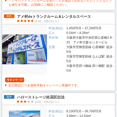
「ジャパントランクルームを見た」とお電話でお伝えいただくとどなたで
も値引き可能。 お気軽にご相談ください。
アメ村deトランクルーム＆レンタルスペース
屋内
(5.0)・2件の口コミ
料金(税込)
1,450円/月～37,290円/月
広さ
0.54m²～8.28m²
所在地
大阪府大阪市中央区西心斎橋2-8-
33 アメ村大阪センタービル
交通
大阪市営御堂筋線 心斎橋駅 徒歩
5分
大阪市営御堂筋線 なんば駅 徒歩
5分
大阪市営四つ橋線 四ツ橋駅 徒歩
5分
近日閉店につき賃料半額キャンペーン実施中です。
ハローストレージ此花区伝法
屋外
(3.0)・1件の口コミ
料金(税込)
8,100円/月～36,700円/月
広さ
3.09m²～12.63m²