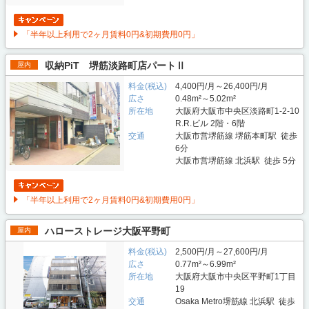
「半年以上利用で2ヶ月賃料0円&初期費用0円」
収納PiT 堺筋淡路町店パートⅡ
屋内
料金(税込)
4,400円/月～26,400円/月
広さ
0.48m²～5.02m²
所在地
大阪府大阪市中央区淡路町1-2-10
R.R.ビル 2階・6階
交通
大阪市営堺筋線 堺筋本町駅 徒歩
6分
大阪市営堺筋線 北浜駅 徒歩 5分
「半年以上利用で2ヶ月賃料0円&初期費用0円」
ハローストレージ大阪平野町
屋内
料金(税込)
2,500円/月～27,600円/月
広さ
0.77m²～6.99m²
所在地
大阪府大阪市中央区平野町1丁目
19
交通
Osaka Metro堺筋線 北浜駅 徒歩