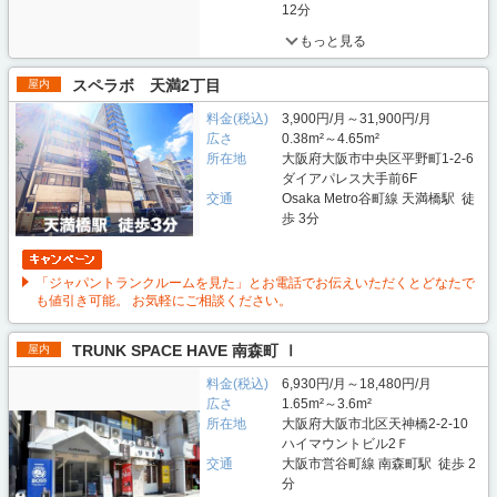
12分
もっと見る
スペラボ 天満2丁目
屋内
料金(税込)
3,900円/月～31,900円/月
広さ
0.38m²～4.65m²
所在地
大阪府大阪市中央区平野町1-2-6
ダイアパレス大手前6F
交通
Osaka Metro谷町線 天満橋駅 徒
歩 3分
「ジャパントランクルームを見た」とお電話でお伝えいただくとどなたで
も値引き可能。 お気軽にご相談ください。
TRUNK SPACE HAVE 南森町 Ⅰ
屋内
料金(税込)
6,930円/月～18,480円/月
広さ
1.65m²～3.6m²
所在地
大阪府大阪市北区天神橋2-2-10
ハイマウントビル2Ｆ
交通
大阪市営谷町線 南森町駅 徒歩 2
分