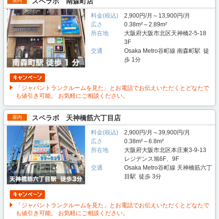
スペラボ 南森町店
屋内
料金(税込)
2,900円/月～13,900円/月
広さ
0.38m²～2.89m²
所在地
大阪府大阪市北区天神橋2-5-18
3F
交通
Osaka Metro谷町線 南森町駅 徒
歩 1分
「ジャパントランクルームを見た」とお電話でお伝えいただくとどなたで
も値引き可能。 お気軽にご相談ください。
スペラボ 天神橋筋六丁目店
屋内
料金(税込)
2,900円/月～39,900円/月
広さ
0.38m²～6.8m²
所在地
大阪府大阪市北区本庄東3-9-13
レジデンス旭6F、9F
交通
Osaka Metro谷町線 天神橋筋六丁
目駅 徒歩 3分
「ジャパントランクルームを見た」とお電話でお伝えいただくとどなたで
も値引き可能。 お気軽にご相談ください。