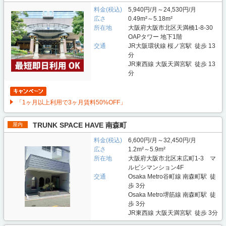
料金(税込)
5,940円/月～24,530円/月
広さ
0.49m²～5.18m²
所在地
大阪府大阪市北区天満橋1-8-30
OAPタワー 地下1階
交通
JR大阪環状線 桜ノ宮駅 徒歩 13
分
JR東西線 大阪天満宮駅 徒歩 13
分
「1ヶ月以上利用で3ヶ月賃料50%OFF」
TRUNK SPACE HAVE 南森町
屋内
料金(税込)
6,600円/月～32,450円/月
広さ
1.2m²～5.9m²
所在地
大阪府大阪市北区末広町1-3 マ
ルビシマンション4F
交通
Osaka Metro谷町線 南森町駅 徒
歩 3分
Osaka Metro堺筋線 南森町駅 徒
歩 3分
JR東西線 大阪天満宮駅 徒歩 3分