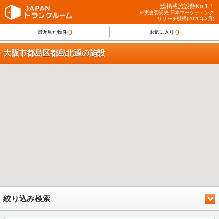
総掲載施設数No.1！
※実査委託先:日本マーケティング
リサーチ機構(2026年3月)
0
0
最近見た物件
お気に入り
大阪市都島区都島北通の施設
絞り込み検索