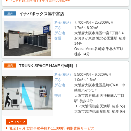
「1ヶ月以上利用で3ヶ月賃料50%OFF」
イナバボックス旭中宮店
屋外
料金(税込)
7,700円/月～25,300円/月
広さ
1.7m²～8.02m²
所在地
大阪府大阪市旭区中宮2丁目3-4
交通
おおさか東線 城北公園通駅 徒歩
14分
Osaka Metro谷町線 千林大宮駅
徒歩 14分
TRUNK SPACE HAVE 中崎町 Ⅰ
屋内
料金(税込)
5,500円/月～9,020円/月
広さ
1.0m²～1.6m²
所在地
大阪府大阪市北区黒崎町6-8 中
崎町ハイツ1Ｆ
交通
大阪市営谷町線 天神橋筋六丁目
駅 徒歩 4分
ＪＲ大阪環状線 天満駅 徒歩 5分
大阪市営堺筋線 扇町駅 徒歩 6分
礼金1ヶ月 契約事務手数料11,000円 初期費用サービス