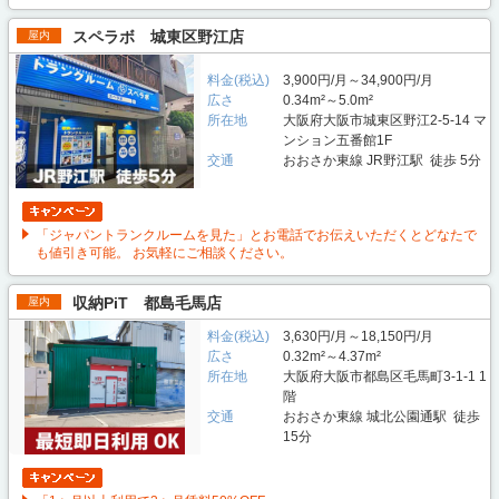
スペラボ 城東区野江店
屋内
料金(税込)
3,900円/月～34,900円/月
広さ
0.34m²～5.0m²
所在地
大阪府大阪市城東区野江2-5-14 マ
ンション五番館1F
交通
おおさか東線 JR野江駅 徒歩 5分
「ジャパントランクルームを見た」とお電話でお伝えいただくとどなたで
も値引き可能。 お気軽にご相談ください。
収納PiT 都島毛馬店
屋内
料金(税込)
3,630円/月～18,150円/月
広さ
0.32m²～4.37m²
所在地
大阪府大阪市都島区毛馬町3-1-1 1
階
交通
おおさか東線 城北公園通駅 徒歩
15分