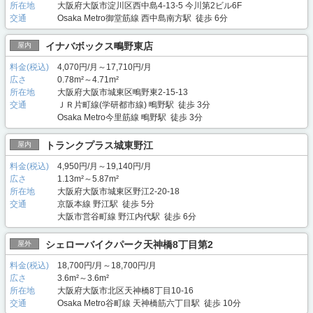
所在地
大阪府大阪市淀川区西中島4-13-5 今川第2ビル6F
交通
Osaka Metro御堂筋線 西中島南方駅 徒歩 6分
イナバボックス鴫野東店
屋内
料金(税込)
4,070円/月～17,710円/月
広さ
0.78m²～4.71m²
所在地
大阪府大阪市城東区鴫野東2-15-13
交通
ＪＲ片町線(学研都市線) 鴫野駅 徒歩 3分
Osaka Metro今里筋線 鴫野駅 徒歩 3分
トランクプラス城東野江
屋内
料金(税込)
4,950円/月～19,140円/月
広さ
1.13m²～5.87m²
所在地
大阪府大阪市城東区野江2-20-18
交通
京阪本線 野江駅 徒歩 5分
大阪市営谷町線 野江内代駅 徒歩 6分
シェローバイクパーク天神橋8丁目第2
屋外
料金(税込)
18,700円/月～18,700円/月
広さ
3.6m²～3.6m²
所在地
大阪府大阪市北区天神橋8丁目10-16
交通
Osaka Metro谷町線 天神橋筋六丁目駅 徒歩 10分