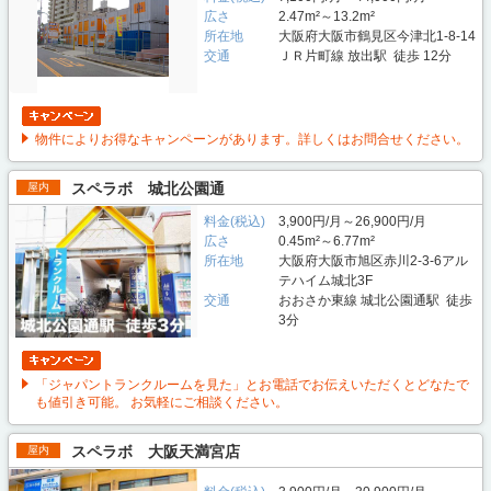
広さ
2.47m²～13.2m²
所在地
大阪府大阪市鶴見区今津北1-8-14
交通
ＪＲ片町線 放出駅 徒歩 12分
物件によりお得なキャンペーンがあります。詳しくはお問合せください。
スペラボ 城北公園通
屋内
料金(税込)
3,900円/月～26,900円/月
広さ
0.45m²～6.77m²
所在地
大阪府大阪市旭区赤川2-3-6アル
テハイム城北3F
交通
おおさか東線 城北公園通駅 徒歩
3分
「ジャパントランクルームを見た」とお電話でお伝えいただくとどなたで
も値引き可能。 お気軽にご相談ください。
スペラボ 大阪天満宮店
屋内