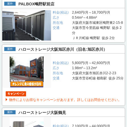
PALBOX鴫野駅前店
屋外
料金(税込)
2,640円/月～18,700円/月
広さ
0.54m²～4.88m²
所在地
大阪府大阪市城東区鴫野東2-15-8
交通
大阪市営今里筋線 鴫野駅 徒歩 2
分
ＪＲ片町線 鴫野駅 徒歩 2分
ハローストレージ大阪旭区赤川（旧名:旭区赤川）
屋外
料金(税込)
5,800円/月～42,600円/月
広さ
1.98m²～13.2m²
所在地
大阪府大阪市旭区赤川2-2-23
交通
大阪市営谷町線 都島駅 徒歩 25分
物件によりお得なキャンペーンがあります。詳しくはお問合せください。
ハローストレージ大阪鶴見
屋外
料金(税込)
7,100円/月～44,000円/月