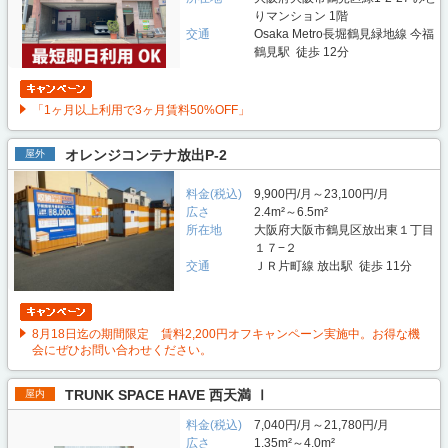
りマンション 1階
交通
Osaka Metro長堀鶴見緑地線 今福
鶴見駅 徒歩 12分
「1ヶ月以上利用で3ヶ月賃料50%OFF」
オレンジコンテナ放出P-2
屋外
料金(税込)
9,900円/月～23,100円/月
広さ
2.4m²～6.5m²
所在地
大阪府大阪市鶴見区放出東１丁目
１７−２
交通
ＪＲ片町線 放出駅 徒歩 11分
8月18日迄の期間限定 賃料2,200円オフキャンペーン実施中。お得な機
会にぜひお問い合わせください。
TRUNK SPACE HAVE 西天満 Ⅰ
屋内
料金(税込)
7,040円/月～21,780円/月
広さ
1.35m²～4.0m²