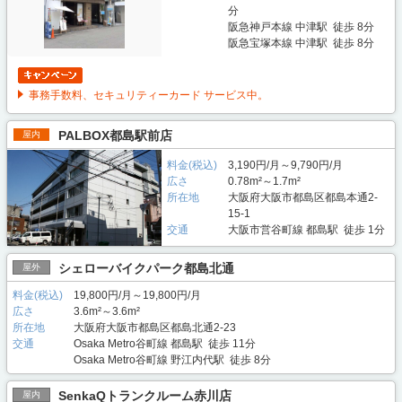
分
阪急神戸本線 中津駅 徒歩 8分
阪急宝塚本線 中津駅 徒歩 8分
事務手数料、セキュリティーカード サービス中。
PALBOX都島駅前店
屋内
料金(税込)
3,190円/月～9,790円/月
広さ
0.78m²～1.7m²
所在地
大阪府大阪市都島区都島本通2-
15-1
交通
大阪市営谷町線 都島駅 徒歩 1分
シェローバイクパーク都島北通
屋外
料金(税込)
19,800円/月～19,800円/月
広さ
3.6m²～3.6m²
所在地
大阪府大阪市都島区都島北通2-23
交通
Osaka Metro谷町線 都島駅 徒歩 11分
Osaka Metro谷町線 野江内代駅 徒歩 8分
SenkaQトランクルーム赤川店
屋内