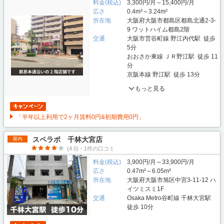
料金(税込)
3,300円/月～15,400円/月
広さ
0.4m²～3.24m²
所在地
大阪府大阪市都島区都島北通2-3-
9 ワットハイム都島2階
交通
大阪市営谷町線 野江内代駅 徒歩
5分
おおさか東線 ＪＲ野江駅 徒歩 11
分
京阪本線 野江駅 徒歩 13分
もっと見る
「半年以上利用で2ヶ月賃料0円&初期費用0円」
スペラボ 千林大宮店
屋内
(4.0)・1件の口コミ
料金(税込)
3,900円/月～33,900円/月
広さ
0.47m²～6.05m²
所在地
大阪府大阪市旭区中宮3-11-12 ハ
イツミスミ1F
交通
Osaka Metro谷町線 千林大宮駅
徒歩 10分