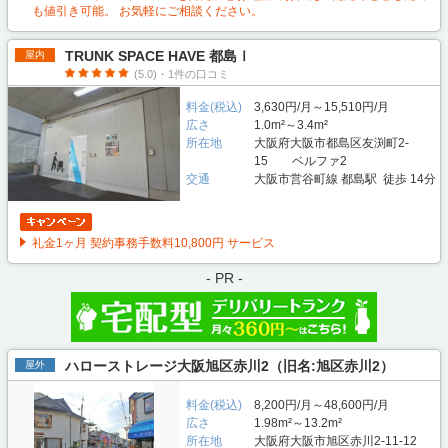
も値引き可能。 お気軽にご相談ください。
TRUNK SPACE HAVE 都島Ⅰ
屋内
(5.0)・1件の口コミ
料金(税込)
3,630円/月～15,510円/月
広さ
1.0m²～3.4m²
所在地
大阪府大阪市都島区友渕町2-
15 ベルファ2
交通
大阪市営谷町線 都島駅 徒歩 14分
礼金1ヶ月 契約事務手数料10,800円 サービス
- PR -
ハローストレージ大阪旭区赤川2（旧名:旭区赤川2）
屋外
料金(税込)
8,200円/月～48,600円/月
広さ
1.98m²～13.2m²
所在地
大阪府大阪市旭区赤川2-11-12