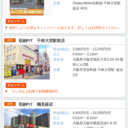
交通
Osaka Metro谷町線 千林大宮駅
徒歩 40分
物件によりお得なキャンペーンがあります。詳しくはお問合せください。
収納PiT 千林大宮駅前店
屋内
料金(税込)
3,080円/月～13,200円/月
広さ
0.64m²～3.24m²
所在地
大阪府大阪市旭区大宮3-20-28 植
田ビル2階
交通
大阪市営谷町線 千林大宮駅 徒歩
2分
「3ヶ月以上利用で初期費用0円」
収納PiT 鶴見緑店
屋内
料金(税込)
4,400円/月～33,000円/月
広さ
0.81m²～8.42m²
所在地
大阪府大阪市鶴見区緑1-9-25