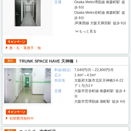
交通
Osaka Metro堺筋線 南森町駅 徒
歩 6分
Osaka Metro谷町線 南森町駅 徒
歩 6分
JR東西線 大阪天満宮駅 徒歩 6分
もっと見る
敷・礼・事務手 無
TRUNK SPACE HAVE 天神橋 Ⅰ
屋内
料金(税込)
7,040円/月～22,800円/月
広さ
1.4m²～4.5m²
所在地
大阪府大阪市北区天神橋3-6-22
アミ与力2Ｆ
交通
大阪市営谷町線 南森町駅 徒歩 4
分
大阪市営堺筋線 扇町駅 徒歩 4分
初期費用無料中