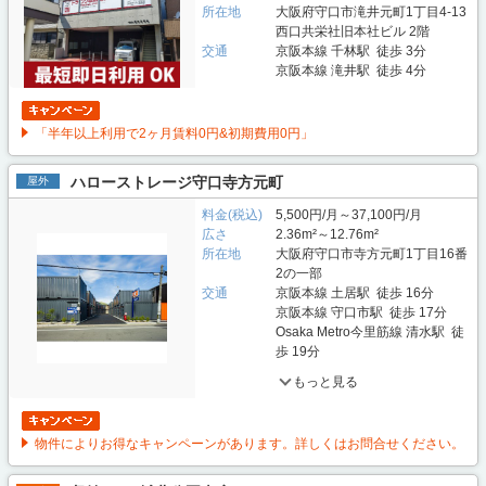
所在地
大阪府守口市滝井元町1丁目4-13
西口共栄社旧本社ビル 2階
交通
京阪本線 千林駅 徒歩 3分
京阪本線 滝井駅 徒歩 4分
「半年以上利用で2ヶ月賃料0円&初期費用0円」
ハローストレージ守口寺方元町
屋外
料金(税込)
5,500円/月～37,100円/月
広さ
2.36m²～12.76m²
所在地
大阪府守口市寺方元町1丁目16番
2の一部
交通
京阪本線 土居駅 徒歩 16分
京阪本線 守口市駅 徒歩 17分
Osaka Metro今里筋線 清水駅 徒
歩 19分
もっと見る
物件によりお得なキャンペーンがあります。詳しくはお問合せください。