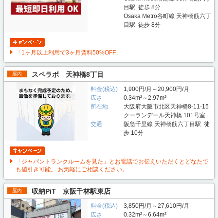
目駅 徒歩 8分
Osaka Metro谷町線 天神橋筋六丁
目駅 徒歩 8分
「1ヶ月以上利用で3ヶ月賃料50%OFF」
スペラボ 天神橋8丁目
屋内
料金(税込)
1,900円/月～20,900円/月
広さ
0.34m²～2.97m²
所在地
大阪府大阪市北区天神橋8-11-15
クーランデール天神橋 101号室
交通
阪急千里線 天神橋筋六丁目駅 徒
歩 10分
「ジャパントランクルームを見た」とお電話でお伝えいただくとどなたで
も値引き可能。 お気軽にご相談ください。
収納PiT 京阪千林駅東店
屋内
料金(税込)
3,850円/月～27,610円/月
広さ
0.32m²～6.64m²