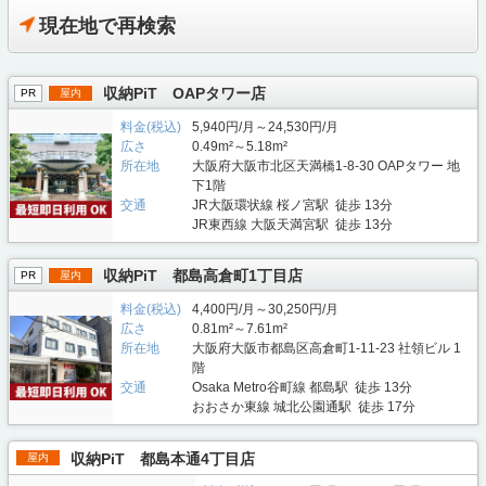
現在地で再検索
収納PiT OAPタワー店
PR
屋内
料金(税込)
5,940円/月～24,530円/月
広さ
0.49m²～5.18m²
所在地
大阪府大阪市北区天満橋1-8-30 OAPタワー 地
下1階
交通
JR大阪環状線 桜ノ宮駅 徒歩 13分
JR東西線 大阪天満宮駅 徒歩 13分
収納PiT 都島高倉町1丁目店
PR
屋内
料金(税込)
4,400円/月～30,250円/月
広さ
0.81m²～7.61m²
所在地
大阪府大阪市都島区高倉町1-11-23 社領ビル 1
階
交通
Osaka Metro谷町線 都島駅 徒歩 13分
おおさか東線 城北公園通駅 徒歩 17分
収納PiT 都島本通4丁目店
屋内