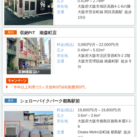
広さ
0.41m²～2.74m²
所在地
大阪府大阪市旭区高殿4-1-6の隣
交通
大阪市営谷町線 関目高殿駅 徒歩
10分
収納PiT 南森町店
屋内
料金(税込)
3,080円/月～22,000円/月
広さ
0.49m²～5.02m²
所在地
大阪府大阪市北区菅原町9-2 2階
交通
大阪市営堺筋線 南森町駅 徒歩 9
分
「半年以上利用で2ヶ月賃料0円&初期費用0円」
シェローバイクパーク都島駅前
屋外
料金(税込)
19,800円/月～19,800円/月
広さ
3.6m²～3.6m²
所在地
大阪府大阪市都島区都島本通3-1-
9
交通
Osaka Metro谷町線 都島駅 徒歩