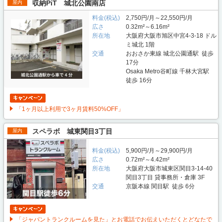
収納PiT 城北公園南店
屋内
料金(税込)
2,750円/月～22,550円/月
広さ
0.32m²～6.16m²
所在地
大阪府大阪市旭区中宮4-3-18 ドル
ミ城北 1階
交通
おおさか東線 城北公園通駅 徒歩
17分
Osaka Metro谷町線 千林大宮駅
徒歩 16分
「1ヶ月以上利用で3ヶ月賃料50%OFF」
スペラボ 城東関目3丁目
屋内
料金(税込)
5,900円/月～29,900円/月
広さ
0.72m²～4.42m²
所在地
大阪府大阪市城東区関目3-14-40
関目3丁目 貸事務所・倉庫 3F
交通
京阪本線 関目駅 徒歩 6分
「ジャパントランクルームを見た」とお電話でお伝えいただくとどなたで