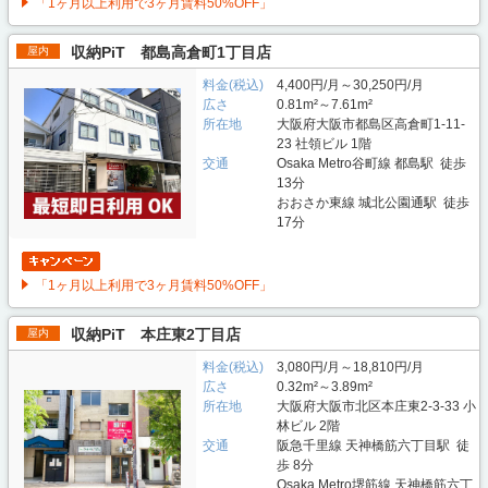
「1ヶ月以上利用で3ヶ月賃料50%OFF」
収納PiT 都島高倉町1丁目店
屋内
料金(税込)
4,400円/月～30,250円/月
広さ
0.81m²～7.61m²
所在地
大阪府大阪市都島区高倉町1-11-
23 社領ビル 1階
交通
Osaka Metro谷町線 都島駅 徒歩
13分
おおさか東線 城北公園通駅 徒歩
17分
「1ヶ月以上利用で3ヶ月賃料50%OFF」
収納PiT 本庄東2丁目店
屋内
料金(税込)
3,080円/月～18,810円/月
広さ
0.32m²～3.89m²
所在地
大阪府大阪市北区本庄東2-3-33 小
林ビル 2階
交通
阪急千里線 天神橋筋六丁目駅 徒
歩 8分
Osaka Metro堺筋線 天神橋筋六丁