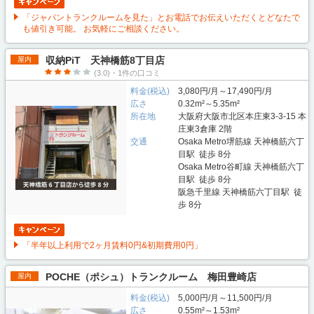
「ジャパントランクルームを見た」とお電話でお伝えいただくとどなたで
も値引き可能。 お気軽にご相談ください。
収納PiT 天神橋筋8丁目店
屋内
(3.0)・1件の口コミ
料金(税込)
3,080円/月～17,490円/月
広さ
0.32m²～5.35m²
所在地
大阪府大阪市北区本庄東3-3-15 本
庄東3倉庫 2階
交通
Osaka Metro堺筋線 天神橋筋六丁
目駅 徒歩 8分
Osaka Metro谷町線 天神橋筋六丁
目駅 徒歩 8分
阪急千里線 天神橋筋六丁目駅 徒
歩 8分
「半年以上利用で2ヶ月賃料0円&初期費用0円」
POCHE（ポシュ）トランクルーム 梅田豊崎店
屋内
料金(税込)
5,000円/月～11,500円/月
広さ
0.55m²～1.53m²