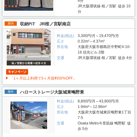
4分
JR大阪環状線 桜ノ宮駅 徒歩 10
分
収納PiT JR桜ノ宮駅南店
屋内
料金(税込)
3,300円/月～19,470円/月
広さ
0.32m²～4.37m²
所在地
大阪府大阪市都島区中野町4-10-
16 信光ビル 2階
交通
JR大阪環状線 桜ノ宮駅 徒歩 4分
「1ヶ月以上利用で3ヶ月賃料50%OFF」
ハローストレージ大阪城東鴫野東
屋外
料金(税込)
8,800円/月～43,900円/月
広さ
1.94m²～12.96m²
所在地
大阪府大阪市城東区鴫野東1丁目
7-5
交通
Osaka Metro今里筋線 鴫野駅 徒
歩 5分