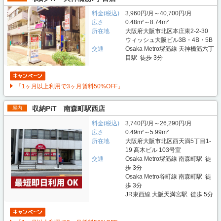
料金(税込)
3,960円/月～40,700円/月
広さ
0.48m²～8.74m²
所在地
大阪府大阪市北区本庄東2-2-30
ウィッシュ大阪ビル3B・4B・5B
交通
Osaka Metro堺筋線 天神橋筋六丁
目駅 徒歩 3分
「1ヶ月以上利用で3ヶ月賃料50%OFF」
収納PiT 南森町駅西店
屋内
料金(税込)
3,740円/月～26,290円/月
広さ
0.49m²～5.99m²
所在地
大阪府大阪市北区西天満5丁目1-
19 髙木ビル 103号室
交通
Osaka Metro堺筋線 南森町駅 徒
歩 3分
Osaka Metro谷町線 南森町駅 徒
歩 3分
JR東西線 大阪天満宮駅 徒歩 5分