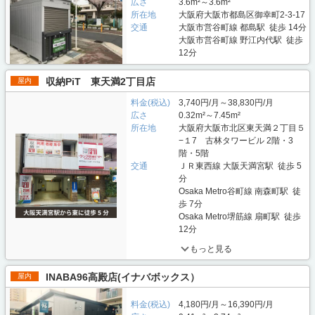
広さ
3.6m²～3.6m²
所在地
大阪府大阪市都島区御幸町2-3-17
交通
大阪市営谷町線 都島駅 徒歩 14分
大阪市営谷町線 野江内代駅 徒歩
12分
収納PiT 東天満2丁目店
屋内
料金(税込)
3,740円/月～38,830円/月
広さ
0.32m²～7.45m²
所在地
大阪府大阪市北区東天満２丁目５
−１7 古林タワービル 2階・3
階・5階
交通
ＪＲ東西線 大阪天満宮駅 徒歩 5
分
Osaka Metro谷町線 南森町駅 徒
歩 7分
Osaka Metro堺筋線 扇町駅 徒歩
12分
もっと見る
INABA96高殿店(イナバボックス）
屋内
料金(税込)
4,180円/月～16,390円/月