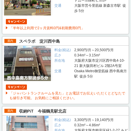
ドムール緑町ビル2F
交通
大阪市営今里筋線 新森古市駅 徒
歩 5分
「半年以上利用で2ヶ月賃料0円&初期費用0円」
スペラボ 淀川西中島
屋内
料金(税込)
2,900円/月～20,500円/月
広さ
0.34m²～3.15m²
所在地
大阪府大阪市淀川区西中島4-10-
21 新大阪田村ビル 2階2A号室
交通
Osaka Metro御堂筋線 西中島南方
駅 徒歩 5分
「ジャパントランクルームを見た」とお電話でお伝えいただくとどなたで
も値引き可能。 お気軽にご相談ください。
収納PiT 今福鶴見駅北店
屋内
料金(税込)
3,300円/月～19,140円/月
広さ
0.32m²～4.86m²
所在地
大阪府大阪市鶴見区緑1-2-27 みど