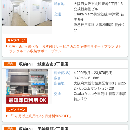
所在地
大阪府大阪市北区豊崎2丁目4-3
公成新御堂ビル
交通
Osaka Metro御堂筋線 中津駅 徒
歩 6分
阪急神戸本線 大阪梅田駅 徒歩 9
分
①A・Bから選べる お片付けサービス Aご自宅整理サポートプラン Bト
ランクルーム収納サポートプラン
収納PiT 城東古市3丁目店
屋内
料金(税込)
4,290円/月～23,870円/月
広さ
0.49m²～6.16m²
所在地
大阪府大阪市城東区古市3丁目22-
2 パルコムマンション 2階
交通
Osaka Metro今里筋線 新森古市駅
徒歩 7分
「1ヶ月以上利用で3ヶ月賃料50%OFF」
収納PiT 天神橋筋7丁目店
屋内