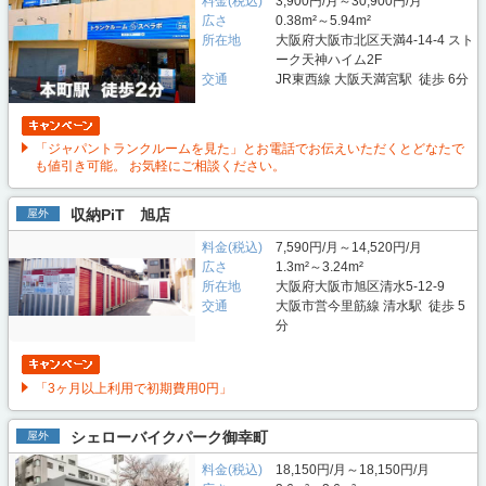
料金(税込)
3,900円/月～30,900円/月
広さ
0.38m²～5.94m²
所在地
大阪府大阪市北区天満4-14-4 スト
ーク天神ハイム2F
交通
JR東西線 大阪天満宮駅 徒歩 6分
「ジャパントランクルームを見た」とお電話でお伝えいただくとどなたで
も値引き可能。 お気軽にご相談ください。
収納PiT 旭店
屋外
料金(税込)
7,590円/月～14,520円/月
広さ
1.3m²～3.24m²
所在地
大阪府大阪市旭区清水5-12-9
交通
大阪市営今里筋線 清水駅 徒歩 5
分
「3ヶ月以上利用で初期費用0円」
シェローバイクパーク御幸町
屋外
料金(税込)
18,150円/月～18,150円/月