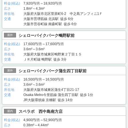
料金(税込)
7,920円/月～18,920円/月
広さ
1.8m²～4.3m²
所在地
大阪府大阪市北区菅原町6-2 中之島アンフィニ1Ｆ
交通
大阪市営堺筋線 北浜駅 徒歩 6分
大阪市営谷町線 南森町駅 徒歩 6分
シェローバイクパーク鴫野駅前
屋外
料金(税込)
17,600円/月～17,600円/月
広さ
3.6m²～3.6m²
所在地
大阪府大阪市城東区鴫野東２丁目１５
交通
ＪＲ片町線 鴫野駅 徒歩 3分
シェローバイクパーク蒲生四丁目駅前
屋外
料金(税込)
16,500円/月～16,500円/月
広さ
3.6m²～3.6m²
所在地
大阪府大阪市城東区蒲生4丁目21-17
交通
Osaka Metro今里筋線 蒲生四丁目駅 徒歩 1分
JR大阪環状線 京橋駅 徒歩 14分
スペラボ 西中島南方店
屋内
料金(税込)
4,900円/月～52,900円/月
広さ
0.38m²～4.44m²