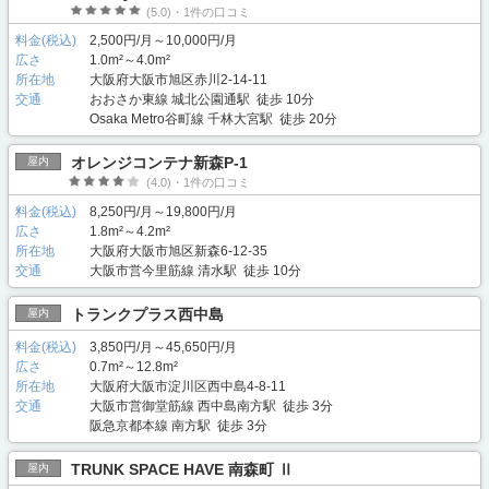
(5.0)・1件の口コミ
料金(税込)
2,500円/月～10,000円/月
広さ
1.0m²～4.0m²
所在地
大阪府大阪市旭区赤川2-14-11
交通
おおさか東線 城北公園通駅 徒歩 10分
Osaka Metro谷町線 千林大宮駅 徒歩 20分
オレンジコンテナ新森P-1
屋内
(4.0)・1件の口コミ
料金(税込)
8,250円/月～19,800円/月
広さ
1.8m²～4.2m²
所在地
大阪府大阪市旭区新森6-12-35
交通
大阪市営今里筋線 清水駅 徒歩 10分
トランクプラス西中島
屋内
料金(税込)
3,850円/月～45,650円/月
広さ
0.7m²～12.8m²
所在地
大阪府大阪市淀川区西中島4-8-11
交通
大阪市営御堂筋線 西中島南方駅 徒歩 3分
阪急京都本線 南方駅 徒歩 3分
TRUNK SPACE HAVE 南森町 Ⅱ
屋内