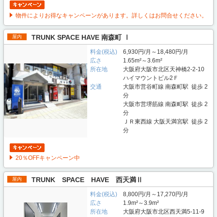
物件によりお得なキャンペーンがあります。詳しくはお問合せください。
TRUNK SPACE HAVE 南森町 Ⅰ
屋内
料金(税込)
6,930円/月～18,480円/月
広さ
1.65m²～3.6m²
所在地
大阪府大阪市北区天神橋2-2-10
ハイマウントビル2Ｆ
交通
大阪市営谷町線 南森町駅 徒歩 2
分
大阪市営堺筋線 南森町駅 徒歩 2
分
ＪＲ東西線 大阪天満宮駅 徒歩 2
分
20％OFFキャンペーン中
TRUNK SPACE HAVE 西天満Ⅱ
屋内
料金(税込)
8,800円/月～17,270円/月
広さ
1.9m²～3.9m²
所在地
大阪府大阪市北区西天満5-11-9