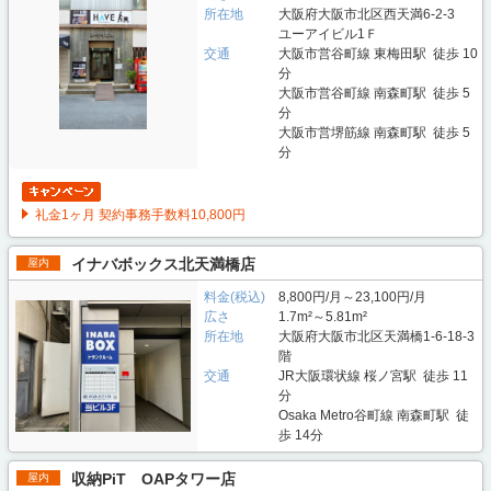
所在地
大阪府大阪市北区西天満6-2-3
ユーアイビル1Ｆ
交通
大阪市営谷町線 東梅田駅 徒歩 10
分
大阪市営谷町線 南森町駅 徒歩 5
分
大阪市営堺筋線 南森町駅 徒歩 5
分
礼金1ヶ月 契約事務手数料10,800円
イナバボックス北天満橋店
屋内
料金(税込)
8,800円/月～23,100円/月
広さ
1.7m²～5.81m²
所在地
大阪府大阪市北区天満橋1-6-18-3
階
交通
JR大阪環状線 桜ノ宮駅 徒歩 11
分
Osaka Metro谷町線 南森町駅 徒
歩 14分
収納PiT OAPタワー店
屋内