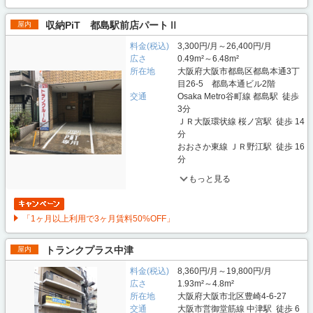
収納PiT 都島駅前店パートⅡ
屋内
料金(税込)
3,300円/月～26,400円/月
広さ
0.49m²～6.48m²
所在地
大阪府大阪市都島区都島本通3丁
目26-5 都島本通ビル2階
交通
Osaka Metro谷町線 都島駅 徒歩
3分
ＪＲ大阪環状線 桜ノ宮駅 徒歩 14
分
おおさか東線 ＪＲ野江駅 徒歩 16
分
もっと見る
「1ヶ月以上利用で3ヶ月賃料50%OFF」
トランクプラス中津
屋内
料金(税込)
8,360円/月～19,800円/月
広さ
1.93m²～4.8m²
所在地
大阪府大阪市北区豊崎4-6-27
交通
大阪市営御堂筋線 中津駅 徒歩 6