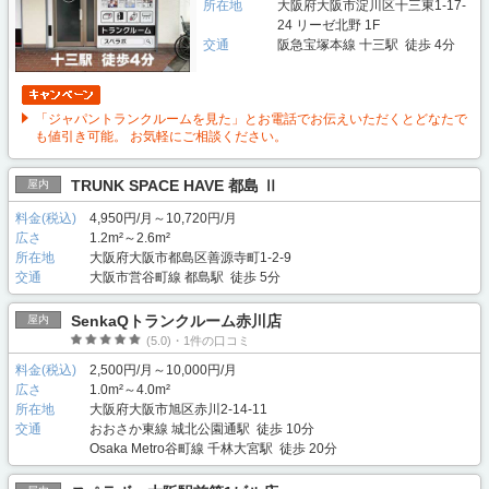
所在地
大阪府大阪市淀川区十三東1-17-
24 リーゼ北野 1F
交通
阪急宝塚本線 十三駅 徒歩 4分
「ジャパントランクルームを見た」とお電話でお伝えいただくとどなたで
も値引き可能。 お気軽にご相談ください。
TRUNK SPACE HAVE 都島 Ⅱ
屋内
料金(税込)
4,950円/月～10,720円/月
広さ
1.2m²～2.6m²
所在地
大阪府大阪市都島区善源寺町1-2-9
交通
大阪市営谷町線 都島駅 徒歩 5分
SenkaQトランクルーム赤川店
屋内
(5.0)・1件の口コミ
料金(税込)
2,500円/月～10,000円/月
広さ
1.0m²～4.0m²
所在地
大阪府大阪市旭区赤川2-14-11
交通
おおさか東線 城北公園通駅 徒歩 10分
Osaka Metro谷町線 千林大宮駅 徒歩 20分