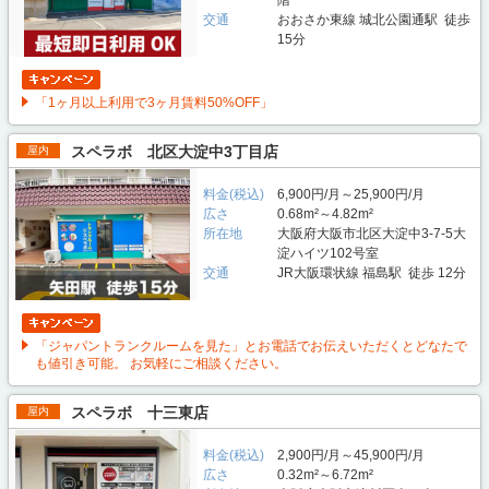
交通
おおさか東線 城北公園通駅 徒歩
15分
「1ヶ月以上利用で3ヶ月賃料50%OFF」
スペラボ 北区大淀中3丁目店
屋内
料金(税込)
6,900円/月～25,900円/月
広さ
0.68m²～4.82m²
所在地
大阪府大阪市北区大淀中3-7-5大
淀ハイツ102号室
交通
JR大阪環状線 福島駅 徒歩 12分
「ジャパントランクルームを見た」とお電話でお伝えいただくとどなたで
も値引き可能。 お気軽にご相談ください。
スペラボ 十三東店
屋内
料金(税込)
2,900円/月～45,900円/月
広さ
0.32m²～6.72m²