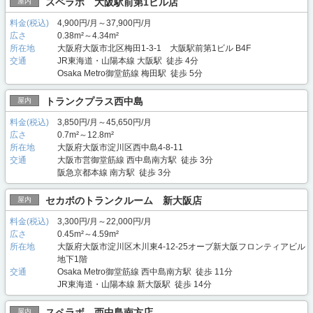
スペラボ 大阪駅前第1ビル店
屋内
料金(税込)
4,900円/月～37,900円/月
広さ
0.38m²～4.34m²
所在地
大阪府大阪市北区梅田1-3-1 大阪駅前第1ビル B4F
交通
JR東海道・山陽本線 大阪駅 徒歩 4分
Osaka Metro御堂筋線 梅田駅 徒歩 5分
トランクプラス西中島
屋内
料金(税込)
3,850円/月～45,650円/月
広さ
0.7m²～12.8m²
所在地
大阪府大阪市淀川区西中島4-8-11
交通
大阪市営御堂筋線 西中島南方駅 徒歩 3分
阪急京都本線 南方駅 徒歩 3分
セカボのトランクルーム 新大阪店
屋内
料金(税込)
3,300円/月～22,000円/月
広さ
0.45m²～4.59m²
所在地
大阪府大阪市淀川区木川東4-12-25オーブ新大阪フロンティアビル
地下1階
交通
Osaka Metro御堂筋線 西中島南方駅 徒歩 11分
JR東海道・山陽本線 新大阪駅 徒歩 14分
スペラボ 西中島南方店
屋内