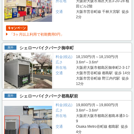
所在地
大阪府大阪市旭区大宮3-20-28 植
田ビル2階
交通
大阪市営谷町線 千林大宮駅 徒歩
2分
「3ヶ月以上利用で初期費用0円」
シェローバイクパーク御幸町
屋外
料金(税込)
18,150円/月～18,150円/月
広さ
3.6m²～3.6m²
所在地
大阪府大阪市都島区御幸町2-3-17
交通
大阪市営谷町線 都島駅 徒歩 14分
大阪市営谷町線 野江内代駅 徒歩
12分
シェローバイクパーク都島駅前
屋外
料金(税込)
19,800円/月～19,800円/月
広さ
3.6m²～3.6m²
所在地
大阪府大阪市都島区都島本通3-1-
9
交通
Osaka Metro谷町線 都島駅 徒歩
4分