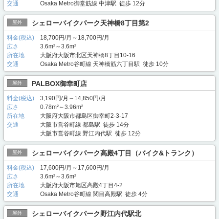
交通
Osaka Metro御堂筋線 中津駅 徒歩 12分
シェローバイクパーク天神橋8丁目第2
屋外
料金(税込)
18,700円/月～18,700円/月
広さ
3.6m²～3.6m²
所在地
大阪府大阪市北区天神橋8丁目10-16
交通
Osaka Metro谷町線 天神橋筋六丁目駅 徒歩 10分
PALBOX御幸町店
屋外
料金(税込)
3,190円/月～14,850円/月
広さ
0.78m²～3.96m²
所在地
大阪府大阪市都島区御幸町2-3-17
交通
大阪市営谷町線 都島駅 徒歩 14分
大阪市営谷町線 野江内代駅 徒歩 12分
シェローバイクパーク高殿4丁目（バイク&トランク）
屋外
料金(税込)
17,600円/月～17,600円/月
広さ
3.6m²～3.6m²
所在地
大阪府大阪市旭区高殿4丁目4-2
交通
Osaka Metro谷町線 関目高殿駅 徒歩 4分
シェローバイクパーク野江内代駅北
屋外