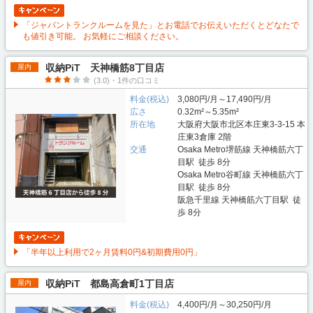
「ジャパントランクルームを見た」とお電話でお伝えいただくとどなたで
も値引き可能。 お気軽にご相談ください。
収納PiT 天神橋筋8丁目店
屋内
(3.0)・1件の口コミ
料金(税込)
3,080円/月～17,490円/月
広さ
0.32m²～5.35m²
所在地
大阪府大阪市北区本庄東3-3-15 本
庄東3倉庫 2階
交通
Osaka Metro堺筋線 天神橋筋六丁
目駅 徒歩 8分
Osaka Metro谷町線 天神橋筋六丁
目駅 徒歩 8分
阪急千里線 天神橋筋六丁目駅 徒
歩 8分
「半年以上利用で2ヶ月賃料0円&初期費用0円」
収納PiT 都島高倉町1丁目店
屋内
料金(税込)
4,400円/月～30,250円/月