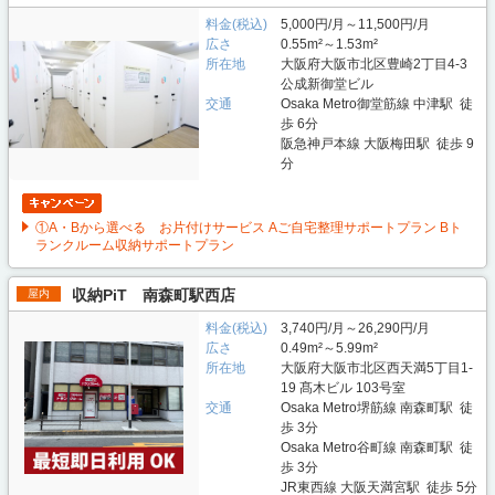
料金(税込)
5,000円/月～11,500円/月
広さ
0.55m²～1.53m²
所在地
大阪府大阪市北区豊崎2丁目4-3
公成新御堂ビル
交通
Osaka Metro御堂筋線 中津駅 徒
歩 6分
阪急神戸本線 大阪梅田駅 徒歩 9
分
①A・Bから選べる お片付けサービス Aご自宅整理サポートプラン Bト
ランクルーム収納サポートプラン
収納PiT 南森町駅西店
屋内
料金(税込)
3,740円/月～26,290円/月
広さ
0.49m²～5.99m²
所在地
大阪府大阪市北区西天満5丁目1-
19 髙木ビル 103号室
交通
Osaka Metro堺筋線 南森町駅 徒
歩 3分
Osaka Metro谷町線 南森町駅 徒
歩 3分
JR東西線 大阪天満宮駅 徒歩 5分