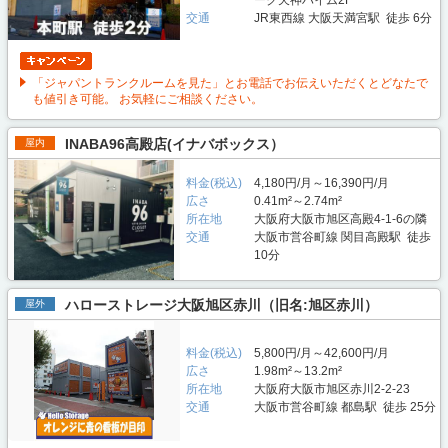
ーク天神ハイム2F
交通
JR東西線 大阪天満宮駅 徒歩 6分
「ジャパントランクルームを見た」とお電話でお伝えいただくとどなたで
も値引き可能。 お気軽にご相談ください。
INABA96高殿店(イナバボックス）
屋内
料金(税込)
4,180円/月～16,390円/月
広さ
0.41m²～2.74m²
所在地
大阪府大阪市旭区高殿4-1-6の隣
交通
大阪市営谷町線 関目高殿駅 徒歩
10分
ハローストレージ大阪旭区赤川（旧名:旭区赤川）
屋外
料金(税込)
5,800円/月～42,600円/月
広さ
1.98m²～13.2m²
所在地
大阪府大阪市旭区赤川2-2-23
交通
大阪市営谷町線 都島駅 徒歩 25分