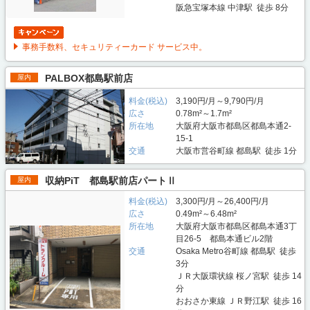
阪急宝塚本線 中津駅 徒歩 8分
事務手数料、セキュリティーカード サービス中。
PALBOX都島駅前店
屋内
料金(税込)
3,190円/月～9,790円/月
広さ
0.78m²～1.7m²
所在地
大阪府大阪市都島区都島本通2-
15-1
交通
大阪市営谷町線 都島駅 徒歩 1分
収納PiT 都島駅前店パートⅡ
屋内
料金(税込)
3,300円/月～26,400円/月
広さ
0.49m²～6.48m²
所在地
大阪府大阪市都島区都島本通3丁
目26-5 都島本通ビル2階
交通
Osaka Metro谷町線 都島駅 徒歩
3分
ＪＲ大阪環状線 桜ノ宮駅 徒歩 14
分
おおさか東線 ＪＲ野江駅 徒歩 16