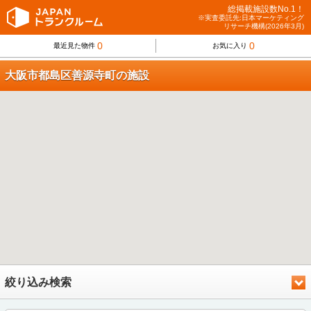
総掲載施設数No.1！
※実査委託先:日本マーケティング
リサーチ機構(2026年3月)
0
0
最近見た物件
お気に入り
大阪市都島区善源寺町の施設
絞り込み検索