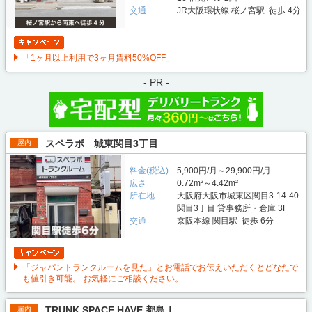
交通
JR大阪環状線 桜ノ宮駅 徒歩 4分
「1ヶ月以上利用で3ヶ月賃料50%OFF」
- PR -
スペラボ 城東関目3丁目
屋内
料金(税込)
5,900円/月～29,900円/月
広さ
0.72m²～4.42m²
所在地
大阪府大阪市城東区関目3-14-40
関目3丁目 貸事務所・倉庫 3F
交通
京阪本線 関目駅 徒歩 6分
「ジャパントランクルームを見た」とお電話でお伝えいただくとどなたで
も値引き可能。 お気軽にご相談ください。
TRUNK SPACE HAVE 都島Ⅰ
屋内