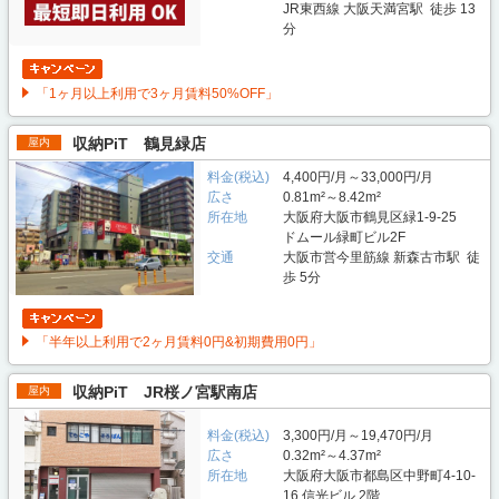
JR東西線 大阪天満宮駅 徒歩 13
分
「1ヶ月以上利用で3ヶ月賃料50%OFF」
収納PiT 鶴見緑店
屋内
料金(税込)
4,400円/月～33,000円/月
広さ
0.81m²～8.42m²
所在地
大阪府大阪市鶴見区緑1-9-25
ドムール緑町ビル2F
交通
大阪市営今里筋線 新森古市駅 徒
歩 5分
「半年以上利用で2ヶ月賃料0円&初期費用0円」
収納PiT JR桜ノ宮駅南店
屋内
料金(税込)
3,300円/月～19,470円/月
広さ
0.32m²～4.37m²
所在地
大阪府大阪市都島区中野町4-10-
16 信光ビル 2階