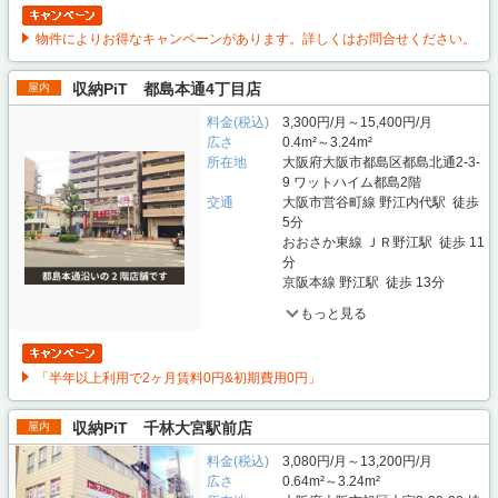
物件によりお得なキャンペーンがあります。詳しくはお問合せください。
収納PiT 都島本通4丁目店
屋内
料金(税込)
3,300円/月～15,400円/月
広さ
0.4m²～3.24m²
所在地
大阪府大阪市都島区都島北通2-3-
9 ワットハイム都島2階
交通
大阪市営谷町線 野江内代駅 徒歩
5分
おおさか東線 ＪＲ野江駅 徒歩 11
分
京阪本線 野江駅 徒歩 13分
もっと見る
「半年以上利用で2ヶ月賃料0円&初期費用0円」
収納PiT 千林大宮駅前店
屋内
料金(税込)
3,080円/月～13,200円/月
広さ
0.64m²～3.24m²