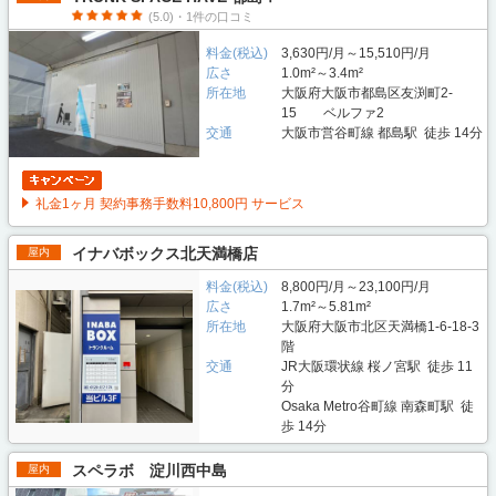
(5.0)・1件の口コミ
料金(税込)
3,630円/月～15,510円/月
広さ
1.0m²～3.4m²
所在地
大阪府大阪市都島区友渕町2-
15 ベルファ2
交通
大阪市営谷町線 都島駅 徒歩 14分
礼金1ヶ月 契約事務手数料10,800円 サービス
イナバボックス北天満橋店
屋内
料金(税込)
8,800円/月～23,100円/月
広さ
1.7m²～5.81m²
所在地
大阪府大阪市北区天満橋1-6-18-3
階
交通
JR大阪環状線 桜ノ宮駅 徒歩 11
分
Osaka Metro谷町線 南森町駅 徒
歩 14分
スペラボ 淀川西中島
屋内