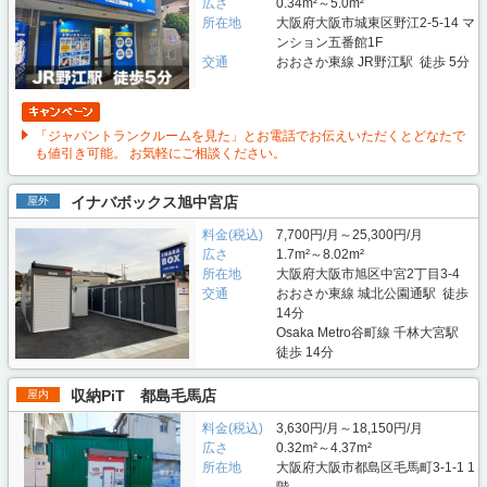
広さ
0.34m²～5.0m²
所在地
大阪府大阪市城東区野江2-5-14 マ
ンション五番館1F
交通
おおさか東線 JR野江駅 徒歩 5分
「ジャパントランクルームを見た」とお電話でお伝えいただくとどなたで
も値引き可能。 お気軽にご相談ください。
イナバボックス旭中宮店
屋外
料金(税込)
7,700円/月～25,300円/月
広さ
1.7m²～8.02m²
所在地
大阪府大阪市旭区中宮2丁目3-4
交通
おおさか東線 城北公園通駅 徒歩
14分
Osaka Metro谷町線 千林大宮駅
徒歩 14分
収納PiT 都島毛馬店
屋内
料金(税込)
3,630円/月～18,150円/月
広さ
0.32m²～4.37m²
所在地
大阪府大阪市都島区毛馬町3-1-1 1
階