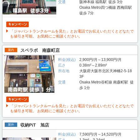
交通
阪神本線 福島駅 徒歩 3分
Osaka Metro四つ橋線 西梅田駅
徒歩 7分
「ジャパントランクルームを見た」とお電話でお伝えいただくとどなたで
も値引き可能。 お気軽にご相談ください。
スペラボ 南森町店
屋内
料金(税込)
2,900円/月～13,900円/月
広さ
0.38m²～2.89m²
所在地
大阪府大阪市北区天神橋2-5-18
3F
交通
Osaka Metro谷町線 南森町駅 徒
歩 1分
「ジャパントランクルームを見た」とお電話でお伝えいただくとどなたで
も値引き可能。 お気軽にご相談ください。
収納PiT 旭店
屋外
料金(税込)
7,590円/月～14,520円/月