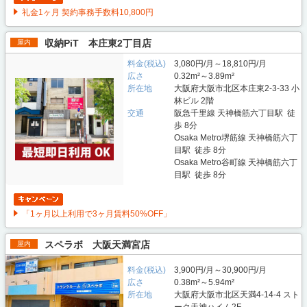
礼金1ヶ月 契約事務手数料10,800円
収納PiT 本庄東2丁目店
屋内
料金(税込)
3,080円/月～18,810円/月
広さ
0.32m²～3.89m²
所在地
大阪府大阪市北区本庄東2-3-33 小
林ビル 2階
交通
阪急千里線 天神橋筋六丁目駅 徒
歩 8分
Osaka Metro堺筋線 天神橋筋六丁
目駅 徒歩 8分
Osaka Metro谷町線 天神橋筋六丁
目駅 徒歩 8分
「1ヶ月以上利用で3ヶ月賃料50%OFF」
スペラボ 大阪天満宮店
屋内
料金(税込)
3,900円/月～30,900円/月
広さ
0.38m²～5.94m²
所在地
大阪府大阪市北区天満4-14-4 スト