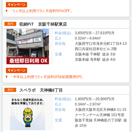
「1ヶ月以上利用で3ヶ月賃料50%OFF」
収納PiT 京阪千林駅東店
屋内
料金(税込)
3,850円/月～27,610円/月
広さ
0.32m²～6.64m²
所在地
大阪府守口市滝井元町1丁目4-13
西口共栄社旧本社ビル 2階
交通
京阪本線 千林駅 徒歩 3分
京阪本線 滝井駅 徒歩 4分
「半年以上利用で2ヶ月賃料0円&初期費用0円」
スペラボ 天神橋8丁目
屋内
料金(税込)
1,900円/月～20,900円/月
広さ
0.34m²～2.97m²
所在地
大阪府大阪市北区天神橋8-11-15
クーランデール天神橋 101号室
交通
阪急千里線 天神橋筋六丁目駅 徒
歩 10分