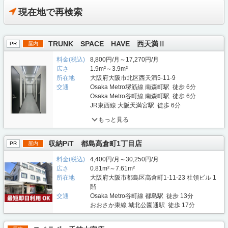
現在地で再検索
TRUNK SPACE HAVE 西天満Ⅱ
PR
屋内
料金(税込)
8,800円/月～17,270円/月
広さ
1.9m²～3.9m²
所在地
大阪府大阪市北区西天満5-11-9
交通
Osaka Metro堺筋線 南森町駅 徒歩 6分
Osaka Metro谷町線 南森町駅 徒歩 6分
JR東西線 大阪天満宮駅 徒歩 6分
もっと見る
収納PiT 都島高倉町1丁目店
PR
屋内
料金(税込)
4,400円/月～30,250円/月
広さ
0.81m²～7.61m²
所在地
大阪府大阪市都島区高倉町1-11-23 社領ビル 1
階
交通
Osaka Metro谷町線 都島駅 徒歩 13分
おおさか東線 城北公園通駅 徒歩 17分