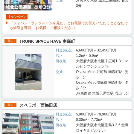
交通
おおさか東線 城北公園通駅 徒歩
3分
「ジャパントランクルームを見た」とお電話でお伝えいただくとどなたで
も値引き可能。 お気軽にご相談ください。
TRUNK SPACE HAVE 南森町
屋内
料金(税込)
6,600円/月～32,450円/月
広さ
1.2m²～5.9m²
所在地
大阪府大阪市北区末広町1-3 マ
ルビシマンション4F
交通
Osaka Metro谷町線 南森町駅 徒
歩 3分
Osaka Metro堺筋線 南森町駅 徒
歩 3分
JR東西線 大阪天満宮駅 徒歩 3分
スペラボ 西梅田店
屋内
料金(税込)
5,900円/月～79,900円/月
広さ
0.38m²～7.73m²
所在地
大阪府大阪市北区堂島3-2-6 堂島
ロイヤルビル 3,5F