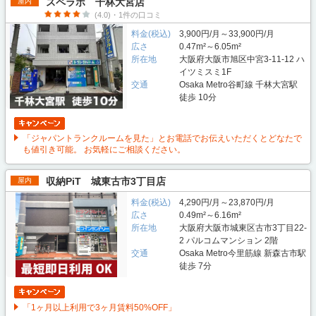
スペラボ 千林大宮店
屋内
(4.0)・1件の口コミ
料金(税込)
3,900円/月～33,900円/月
広さ
0.47m²～6.05m²
所在地
大阪府大阪市旭区中宮3-11-12 ハ
イツミスミ1F
交通
Osaka Metro谷町線 千林大宮駅
徒歩 10分
「ジャパントランクルームを見た」とお電話でお伝えいただくとどなたで
も値引き可能。 お気軽にご相談ください。
収納PiT 城東古市3丁目店
屋内
料金(税込)
4,290円/月～23,870円/月
広さ
0.49m²～6.16m²
所在地
大阪府大阪市城東区古市3丁目22-
2 パルコムマンション 2階
交通
Osaka Metro今里筋線 新森古市駅
徒歩 7分
「1ヶ月以上利用で3ヶ月賃料50%OFF」