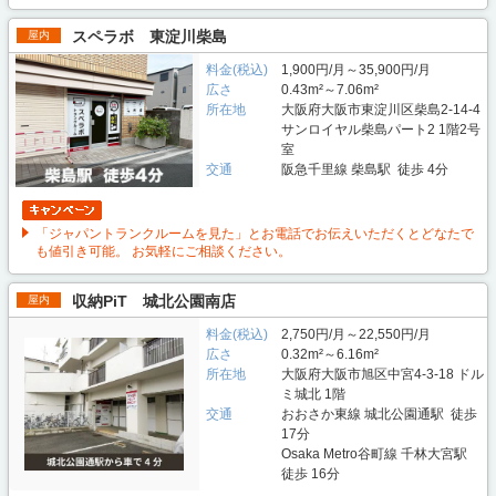
スペラボ 東淀川柴島
屋内
料金(税込)
1,900円/月～35,900円/月
広さ
0.43m²～7.06m²
所在地
大阪府大阪市東淀川区柴島2-14-4
サンロイヤル柴島パート2 1階2号
室
交通
阪急千里線 柴島駅 徒歩 4分
「ジャパントランクルームを見た」とお電話でお伝えいただくとどなたで
も値引き可能。 お気軽にご相談ください。
収納PiT 城北公園南店
屋内
料金(税込)
2,750円/月～22,550円/月
広さ
0.32m²～6.16m²
所在地
大阪府大阪市旭区中宮4-3-18 ドル
ミ城北 1階
交通
おおさか東線 城北公園通駅 徒歩
17分
Osaka Metro谷町線 千林大宮駅
徒歩 16分