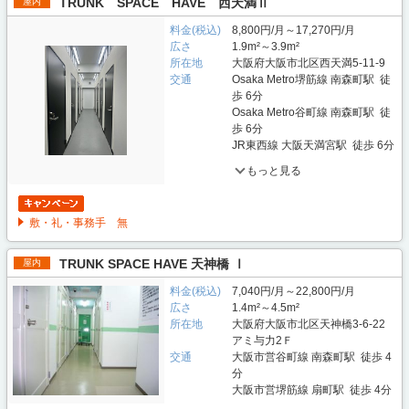
TRUNK SPACE HAVE 西天満Ⅱ
屋内
料金(税込)
8,800円/月～17,270円/月
広さ
1.9m²～3.9m²
所在地
大阪府大阪市北区西天満5-11-9
交通
Osaka Metro堺筋線 南森町駅 徒
歩 6分
Osaka Metro谷町線 南森町駅 徒
歩 6分
JR東西線 大阪天満宮駅 徒歩 6分
もっと見る
敷・礼・事務手 無
TRUNK SPACE HAVE 天神橋 Ⅰ
屋内
料金(税込)
7,040円/月～22,800円/月
広さ
1.4m²～4.5m²
所在地
大阪府大阪市北区天神橋3-6-22
アミ与力2Ｆ
交通
大阪市営谷町線 南森町駅 徒歩 4
分
大阪市営堺筋線 扇町駅 徒歩 4分