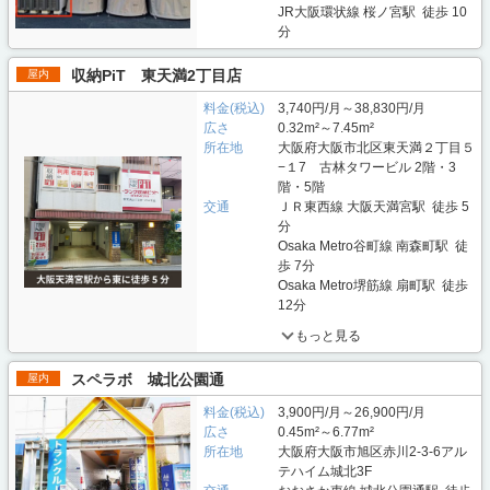
JR大阪環状線 桜ノ宮駅 徒歩 10
分
収納PiT 東天満2丁目店
屋内
料金(税込)
3,740円/月～38,830円/月
広さ
0.32m²～7.45m²
所在地
大阪府大阪市北区東天満２丁目５
−１7 古林タワービル 2階・3
階・5階
交通
ＪＲ東西線 大阪天満宮駅 徒歩 5
分
Osaka Metro谷町線 南森町駅 徒
歩 7分
Osaka Metro堺筋線 扇町駅 徒歩
12分
もっと見る
スペラボ 城北公園通
屋内
料金(税込)
3,900円/月～26,900円/月
広さ
0.45m²～6.77m²
所在地
大阪府大阪市旭区赤川2-3-6アル
テハイム城北3F