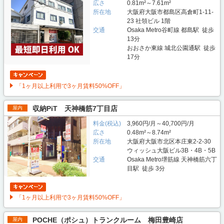
広さ
0.81m²～7.61m²
所在地
大阪府大阪市都島区高倉町1-11-
23 社領ビル 1階
交通
Osaka Metro谷町線 都島駅 徒歩
13分
おおさか東線 城北公園通駅 徒歩
17分
「1ヶ月以上利用で3ヶ月賃料50%OFF」
収納PiT 天神橋筋7丁目店
屋内
料金(税込)
3,960円/月～40,700円/月
広さ
0.48m²～8.74m²
所在地
大阪府大阪市北区本庄東2-2-30
ウィッシュ大阪ビル3B・4B・5B
交通
Osaka Metro堺筋線 天神橋筋六丁
目駅 徒歩 3分
「1ヶ月以上利用で3ヶ月賃料50%OFF」
POCHE（ポシュ）トランクルーム 梅田豊崎店
屋内