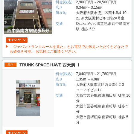
料金(税込)
2,900円/月～20,500円/月
広さ
0.34m²～3.15m²
所在地
大阪府大阪市淀川区西中島4-10-
21 新大阪田村ビル 2階2A号室
交通
Osaka Metro御堂筋線 西中島南方
駅 徒歩 5分
「ジャパントランクルームを見た」とお電話でお伝えいただくとどなたで
も値引き可能。 お気軽にご相談ください。
TRUNK SPACE HAVE 西天満 Ⅰ
屋内
料金(税込)
7,040円/月～21,780円/月
広さ
1.35m²～4.0m²
所在地
大阪府大阪市北区西天満6-2-3
ユーアイビル1Ｆ
交通
大阪市営谷町線 東梅田駅 徒歩 10
分
大阪市営谷町線 南森町駅 徒歩 5
分
大阪市営堺筋線 南森町駅 徒歩 5
分