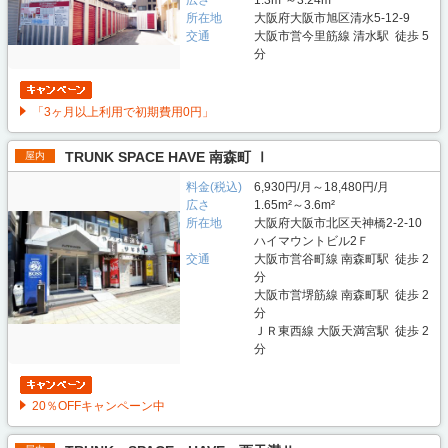
広さ
1.3m²～3.24m²
所在地
大阪府大阪市旭区清水5-12-9
交通
大阪市営今里筋線 清水駅 徒歩 5
分
「3ヶ月以上利用で初期費用0円」
TRUNK SPACE HAVE 南森町 Ⅰ
屋内
料金(税込)
6,930円/月～18,480円/月
広さ
1.65m²～3.6m²
所在地
大阪府大阪市北区天神橋2-2-10
ハイマウントビル2Ｆ
交通
大阪市営谷町線 南森町駅 徒歩 2
分
大阪市営堺筋線 南森町駅 徒歩 2
分
ＪＲ東西線 大阪天満宮駅 徒歩 2
分
20％OFFキャンペーン中