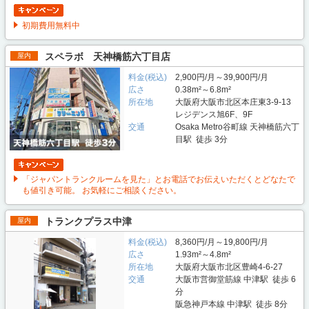
初期費用無料中
スペラボ 天神橋筋六丁目店
屋内
料金(税込)
2,900円/月～39,900円/月
広さ
0.38m²～6.8m²
所在地
大阪府大阪市北区本庄東3-9-13
レジデンス旭6F、9F
交通
Osaka Metro谷町線 天神橋筋六丁
目駅 徒歩 3分
「ジャパントランクルームを見た」とお電話でお伝えいただくとどなたで
も値引き可能。 お気軽にご相談ください。
トランクプラス中津
屋内
料金(税込)
8,360円/月～19,800円/月
広さ
1.93m²～4.8m²
所在地
大阪府大阪市北区豊崎4-6-27
交通
大阪市営御堂筋線 中津駅 徒歩 6
分
阪急神戸本線 中津駅 徒歩 8分