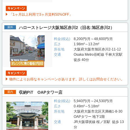
「1ヶ月以上利用で3ヶ月賃料50%OFF」
ハローストレージ大阪旭区赤川2（旧名:旭区赤川2）
屋外
料金(税込)
8,200円/月～48,600円/月
広さ
1.98m²～13.2m²
所在地
大阪府大阪市旭区赤川2-11-12
交通
Osaka Metro谷町線 千林大宮駅
徒歩 40分
物件によりお得なキャンペーンがあります。詳しくはお問合せください。
収納PiT OAPタワー店
屋内
料金(税込)
5,940円/月～24,530円/月
広さ
0.49m²～5.18m²
所在地
大阪府大阪市北区天満橋1-8-30
OAPタワー 地下1階
交通
JR大阪環状線 桜ノ宮駅 徒歩 13
分