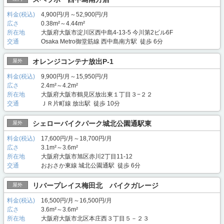
料金(税込)
4,900円/月～52,900円/月
広さ
0.38m²～4.44m²
所在地
大阪府大阪市淀川区西中島4-13-5 今川第2ビル6F
交通
Osaka Metro御堂筋線 西中島南方駅 徒歩 6分
オレンジコンテナ放出P-1
屋外
料金(税込)
9,900円/月～15,950円/月
広さ
2.4m²～4.2m²
所在地
大阪府大阪市鶴見区放出東１丁目３−２２
交通
ＪＲ片町線 放出駅 徒歩 10分
シェローバイクパーク城北公園通駅東
屋外
料金(税込)
17,600円/月～18,700円/月
広さ
3.1m²～3.6m²
所在地
大阪府大阪市旭区赤川2丁目11-12
交通
おおさか東線 城北公園通駅 徒歩 6分
リバープレイス梅田北 バイクガレージ
屋外
料金(税込)
16,500円/月～16,500円/月
広さ
3.6m²～3.6m²
所在地
大阪府大阪市北区本庄西３丁目５－２３