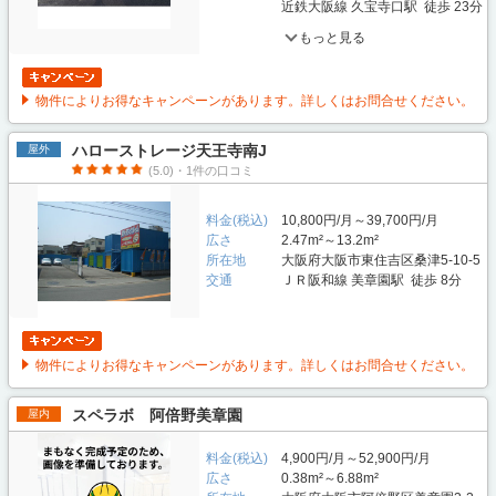
近鉄大阪線 久宝寺口駅 徒歩 23分
もっと見る
物件によりお得なキャンペーンがあります。詳しくはお問合せください。
ハローストレージ天王寺南J
屋外
(5.0)・1件の口コミ
料金(税込)
10,800円/月～39,700円/月
広さ
2.47m²～13.2m²
所在地
大阪府大阪市東住吉区桑津5-10-5
交通
ＪＲ阪和線 美章園駅 徒歩 8分
物件によりお得なキャンペーンがあります。詳しくはお問合せください。
スペラボ 阿倍野美章園
屋内
料金(税込)
4,900円/月～52,900円/月
広さ
0.38m²～6.88m²