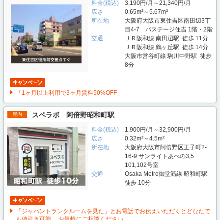
料金(税込)
3,190円/月～21,340円/月
広さ
0.65m²～5.67m²
所在地
大阪府大阪市東住吉区南田辺3丁
目4-7 パステージ住吉 1階・2階
交通
ＪＲ阪和線 南田辺駅 徒歩 11分
ＪＲ阪和線 鶴ヶ丘駅 徒歩 14分
大阪市営谷町線 駒川中野駅 徒歩
8分
「1ヶ月以上利用で3ヶ月賃料50%OFF」
スペラボ 阿倍野昭和町駅
屋内
料金(税込)
1,900円/月～32,900円/月
広さ
0.32m²～4.5m²
所在地
大阪府大阪市阿倍野区王子町2-
16-9 サンライトあべの3,5
101,102号室
交通
Osaka Metro御堂筋線 昭和町駅
徒歩 10分
「ジャパントランクルームを見た」とお電話でお伝えいただくとどなたで
も値引き可能。 お気軽にご相談ください。