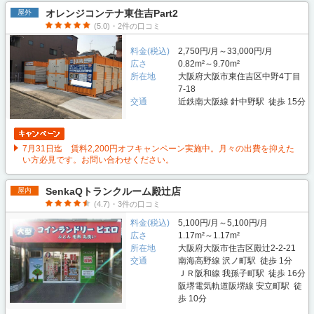
オレンジコンテナ東住吉Part2
屋外
(5.0)・2件の口コミ
料金(税込)
2,750円/月～33,000円/月
広さ
0.82m²～9.70m²
所在地
大阪府大阪市東住吉区中野4丁目
7-18
交通
近鉄南大阪線 針中野駅 徒歩 15分
7月31日迄 賃料2,200円オフキャンペーン実施中。月々の出費を抑えた
い方必見です。お問い合わせください。
SenkaQトランクルーム殿辻店
屋内
(4.7)・3件の口コミ
料金(税込)
5,100円/月～5,100円/月
広さ
1.17m²～1.17m²
所在地
大阪府大阪市住吉区殿辻2-2-21
交通
南海高野線 沢ノ町駅 徒歩 1分
ＪＲ阪和線 我孫子町駅 徒歩 16分
阪堺電気軌道阪堺線 安立町駅 徒
歩 10分