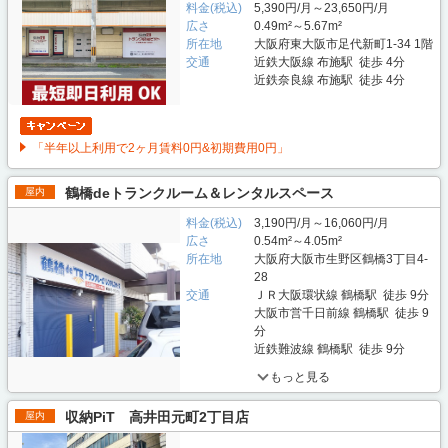
料金(税込)
5,390円/月～23,650円/月
広さ
0.49m²～5.67m²
所在地
大阪府東大阪市足代新町1-34 1階
交通
近鉄大阪線 布施駅 徒歩 4分
近鉄奈良線 布施駅 徒歩 4分
「半年以上利用で2ヶ月賃料0円&初期費用0円」
鶴橋deトランクルーム＆レンタルスペース
屋内
料金(税込)
3,190円/月～16,060円/月
広さ
0.54m²～4.05m²
所在地
大阪府大阪市生野区鶴橋3丁目4-
28
交通
ＪＲ大阪環状線 鶴橋駅 徒歩 9分
大阪市営千日前線 鶴橋駅 徒歩 9
分
近鉄難波線 鶴橋駅 徒歩 9分
もっと見る
収納PiT 高井田元町2丁目店
屋内