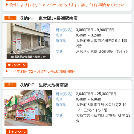
物件によりお得なキャンペーンがあります。詳しくはお問合せください。
収納PiT 東大阪JR長瀬駅南店
屋内
料金(税込)
3,080円/月～9,900円/月
広さ
0.49m²～3.24m²
所在地
大阪府東大阪市柏田西2-6-5 1階・
2階
交通
おおさか東線 JR長瀬駅 徒歩 7分
「半年利用で2ヶ月賃料0円&初期費用0円」
収納PiT 生野大池橋南店
屋内
料金(税込)
2,640円/月～25,300円/月
広さ
0.48m²～6.96m²
所在地
大阪府大阪市生野区舎利寺2-16-
12 三栄ハイツ1階
交通
大阪市営千日前線 北巽駅 徒歩 23
分