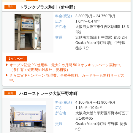
トランクプラス駒川（針中野）
屋内
料金(税込)
3,300円/月～24,750円/月
広さ
1.0m²～6.47m²
所在地
大阪府大阪市東住吉区駒川5-18-3
2階
交通
近鉄南大阪線 針中野駅 徒歩 2分
Osaka Metro谷町線 駒川中野駅
徒歩 7分
オープン記念 ^^/ 使用料 最大2 カ月間 50％オフキャンペーン実施中。
（条件有：短期契約対象外、要相談）
さらにＷキャンペーン 管理費、事務手数料、カードキーも無料サービス
中。
ハローストレージ大阪平野本町
屋内
料金(税込)
4,100円/月～41,900円/月
広さ
1.15m²～10.9m²
所在地
大阪府大阪市平野区平野本町五丁
目140番65
交通
Osaka Metro谷町線 平野駅 徒歩
6分