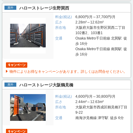
ハローストレージ生野巽西
屋外
料金(税込)
6,800円/月～37,700円/月
広さ
2.28m²～12.62m²
所在地
大阪府大阪市生野区巽西二丁目
102番2、103番1
交通
Osaka Metro千日前線 北巽駅 徒
歩 16分
Osaka Metro千日前線 南巽駅 徒
歩 16分
物件によりお得なキャンペーンがあります。詳しくはお問合せください。
ハローストレージ大阪鶴見橋
屋外
料金(税込)
4,600円/月～30,800円/月
広さ
2.44m²～12.63m²
所在地
大阪府大阪市西成区鶴見橋3丁目
9-22
交通
南海汐見橋線 津守駅 徒歩 6分