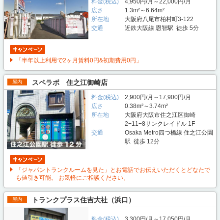
料金(税込)
4,950円/月～22,000円/月
広さ
1.3m²～6.64m²
所在地
大阪府八尾市柏村町3-122
交通
近鉄大阪線 恩智駅 徒歩 5分
「半年以上利用で2ヶ月賃料0円&初期費用0円」
スペラボ 住之江御崎店
屋内
料金(税込)
2,900円/月～17,900円/月
広さ
0.38m²～3.74m²
所在地
大阪府大阪市住之江区御崎
2−11−8サンクレイドル 1F
交通
Osaka Metro四つ橋線 住之江公園
駅 徒歩 12分
「ジャパントランクルームを見た」とお電話でお伝えいただくとどなたで
も値引き可能。 お気軽にご相談ください。
トランクプラス住吉大社（浜口）
屋内
料金(税込)
3,300円/月～17,050円/月