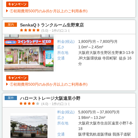
①初期費用500円のみ(6か月以上のご利用条件)
SenkaQトランクルーム生野東店
屋内
(5.0)・1件の口コミ
料金(税込)
1,800円/月～7,800円/月
広さ
1.0m²～2.45m²
所在地
大阪府大阪市生野区生野東3-13-9
交通
JR大阪環状線 寺田町駅 徒歩 16
分
①初期費用500円のみ(6か月以上のご利用条件)
ハローストレージ大阪遠里小野
屋外
(4.0)・1件の口コミ
料金(税込)
5,800円/月～37,800円/月
広さ
1.98m²～13.2m²
所在地
大阪府大阪市住吉区遠里小野7-8-
18
交通
阪堺電気軌道阪堺線 我孫子道駅