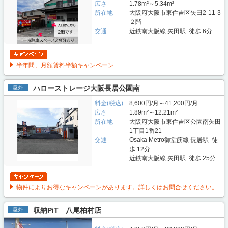
広さ
1.78m²～5.34m²
所在地
大阪府大阪市東住吉区矢田2-11-3
２階
交通
近鉄南大阪線 矢田駅 徒歩 6分
半年間、月額賃料半額キャンペーン
ハローストレージ大阪長居公園南
屋外
料金(税込)
8,600円/月～41,200円/月
広さ
1.89m²～12.21m²
所在地
大阪府大阪市東住吉区公園南矢田
1丁目1番21
交通
Osaka Metro御堂筋線 長居駅 徒
歩 12分
近鉄南大阪線 矢田駅 徒歩 25分
物件によりお得なキャンペーンがあります。詳しくはお問合せください。
収納PiT 八尾柏村店
屋外