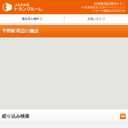
総掲載施設数No.1！
※実査委託先:日本マーケティング
リサーチ機構(2026年3月)
0
0
最近見た物件
お気に入り
平野駅周辺の施設
絞り込み検索