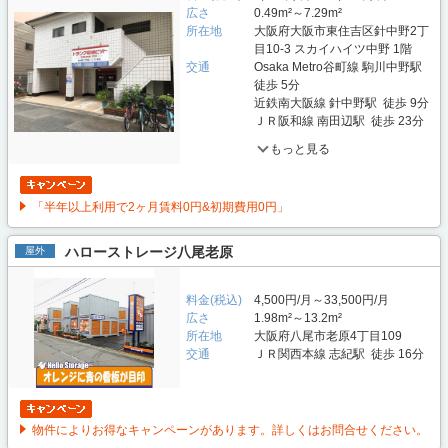
広さ
0.49m²～7.29m²
所在地
大阪府大阪市東住吉区針中野2丁
目10-3 スカイハイツ中野 1階
交通
Osaka Metro谷町線 駒川中野駅
徒歩 5分
近鉄南大阪線 針中野駅 徒歩 9分
ＪＲ阪和線 南田辺駅 徒歩 23分
もっと見る
「半年以上利用で2ヶ月賃料0円&初期費用0円」
ハローストレージ八尾老原
屋外
料金(税込)
4,500円/月～33,500円/月
広さ
1.98m²～13.2m²
所在地
大阪府八尾市老原4丁目109
交通
ＪＲ関西本線 志紀駅 徒歩 16分
物件によりお得なキャンペーンがあります。詳しくはお問合せください。