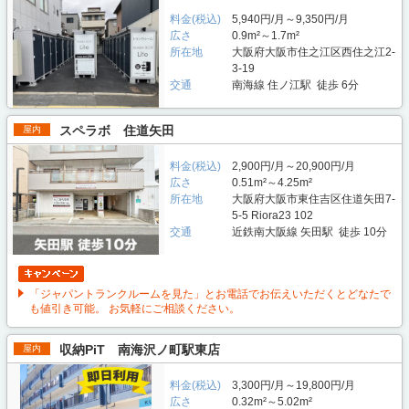
料金(税込)
5,940円/月～9,350円/月
広さ
0.9m²～1.7m²
所在地
大阪府大阪市住之江区西住之江2-
3-19
交通
南海線 住ノ江駅 徒歩 6分
スペラボ 住道矢田
屋内
料金(税込)
2,900円/月～20,900円/月
広さ
0.51m²～4.25m²
所在地
大阪府大阪市東住吉区住道矢田7-
5-5 Riora23 102
交通
近鉄南大阪線 矢田駅 徒歩 10分
「ジャパントランクルームを見た」とお電話でお伝えいただくとどなたで
も値引き可能。 お気軽にご相談ください。
収納PiT 南海沢ノ町駅東店
屋内
料金(税込)
3,300円/月～19,800円/月
広さ
0.32m²～5.02m²