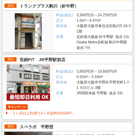
トランクプラス駒川（針中野）
屋内
料金(税込)
3,300円/月～24,750円/月
広さ
1.0m²～6.47m²
所在地
大阪府大阪市東住吉区駒川5-18-3
2階
交通
近鉄南大阪線 針中野駅 徒歩 2分
Osaka Metro谷町線 駒川中野駅
徒歩 7分
収納PiT JR平野駅前店
屋内
料金(税込)
3,850円/月～19,800円/月
広さ
0.32m²～5.18m²
所在地
大阪府大阪市平野区平野宮町1-7-
1 大日ビル 3階
交通
JR関西本線 平野駅 徒歩 3分
「1ヶ月以上利用で3ヶ月賃料50%OFF」
スペラボ 平野西
屋内