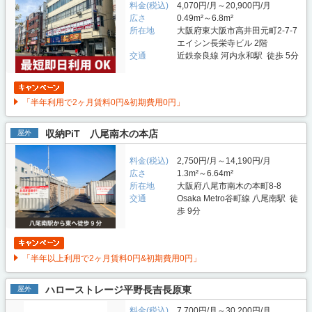
料金(税込)
4,070円/月～20,900円/月
広さ
0.49m²～6.8m²
所在地
大阪府東大阪市高井田元町2-7-7
エイシン長栄寺ビル 2階
交通
近鉄奈良線 河内永和駅 徒歩 5分
「半年利用で2ヶ月賃料0円&初期費用0円」
収納PiT 八尾南木の本店
屋外
料金(税込)
2,750円/月～14,190円/月
広さ
1.3m²～6.64m²
所在地
大阪府八尾市南木の本町8-8
交通
Osaka Metro谷町線 八尾南駅 徒
歩 9分
「半年以上利用で2ヶ月賃料0円&初期費用0円」
ハローストレージ平野長吉長原東
屋外
料金(税込)
7,700円/月～30,200円/月