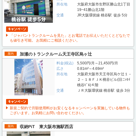
所在地
大阪府大阪市生野区勝山北1丁目
19−41勝山北1階
交通
JR大阪環状線 桃谷駅 徒歩 5分
「ジャパントランクルームを見た」とお電話でお伝えいただくとどなたで
も値引き可能。 お気軽にご相談ください。
加瀬のトランクルーム天王寺区烏ヶ辻
屋内
料金(税込)
5,500円/月～21,450円/月
広さ
0.81m²～4.69m²
所在地
大阪府大阪市天王寺区烏ケ辻１－
２－１８ＦＪＫ桃谷ビル(旧:ﾆｯｾｲ
桃谷ﾋﾞﾙ)４階
交通
ＪＲ大阪環状線 桃谷駅 徒歩 3分
新規ご契約で月額使用料がお安くなるキャンペーンを実施している物件も
ございます。お気軽にお問い合わせください。
収納PiT 東大阪布施駅西店
屋内