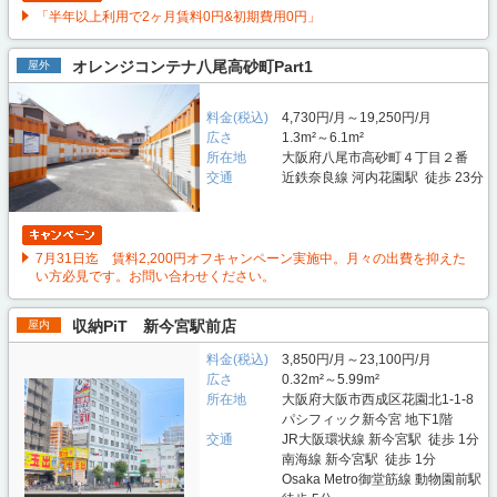
「半年以上利用で2ヶ月賃料0円&初期費用0円」
オレンジコンテナ八尾高砂町Part1
屋外
料金(税込)
4,730円/月～19,250円/月
広さ
1.3m²～6.1m²
所在地
大阪府八尾市高砂町４丁目２番
交通
近鉄奈良線 河内花園駅 徒歩 23分
7月31日迄 賃料2,200円オフキャンペーン実施中。月々の出費を抑えた
い方必見です。お問い合わせください。
収納PiT 新今宮駅前店
屋内
料金(税込)
3,850円/月～23,100円/月
広さ
0.32m²～5.99m²
所在地
大阪府大阪市西成区花園北1-1-8
パシフィック新今宮 地下1階
交通
JR大阪環状線 新今宮駅 徒歩 1分
南海線 新今宮駅 徒歩 1分
Osaka Metro御堂筋線 動物園前駅