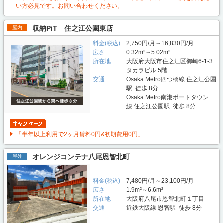
い方必見です。お問い合わせください。
収納PiT 住之江公園東店
屋内
料金(税込)
2,750円/月～16,830円/月
広さ
0.32m²～5.02m²
所在地
大阪府大阪市住之江区御崎6-1-3
タカラビル 5階
交通
Osaka Metro四つ橋線 住之江公園
駅 徒歩 8分
Osaka Metro南港ポートタウン
線 住之江公園駅 徒歩 8分
「半年以上利用で2ヶ月賃料0円&初期費用0円」
オレンジコンテナ八尾恩智北町
屋外
料金(税込)
7,480円/月～23,100円/月
広さ
1.9m²～6.6m²
所在地
大阪府八尾市恩智北町１丁目
交通
近鉄大阪線 恩智駅 徒歩 8分