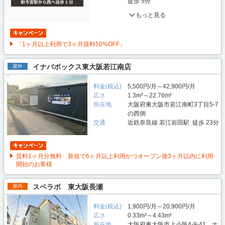
徒歩 5分
もっと見る
「1ヶ月以上利用で3ヶ月賃料50%OFF」
イナバボックス東大阪若江南店
屋外
料金(税込)
5,500円/月～42,900円/月
広さ
1.3m²～22.76m²
所在地
大阪府東大阪市若江南町3丁目5-7
の西側
交通
近鉄奈良線 若江岩田駅 徒歩 23分
賃料1ヶ月分無料 新規で6ヶ月以上利用かつオープン後3ヶ月以内に利用
開始のお客様
スペラボ 東大阪長瀬
屋内
料金(税込)
1,900円/月～20,900円/月
広さ
0.33m²～4.43m²
所在地
大阪府東大阪市上小阪4-9-41 ナ