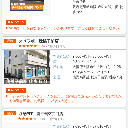
徒歩 7分
阪堺電気軌道阪堺線 大和川駅 徒
歩 8分
物件によりお得なキャンペーンがあります。詳しくはお問合せください。
スペラボ 我孫子前店
屋内
(5.0)・2件の口コミ
料金(税込)
3,900円/月～26,900円/月
広さ
0.34m²～4.5m²
所在地
大阪府大阪市住吉区山之内1-26-
15栄美グランドハイツ1F
交通
南海高野線 我孫子前駅 徒歩 5分
「ジャパントランクルームを見た」とお電話でお伝えいただくとどなたで
も値引き可能。 お気軽にご相談ください。
収納PiT 針中野2丁目店
屋内
(4.0)・1件の口コミ
料金(税込)
3,080円/月～27,610円/月