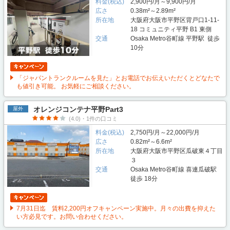
料金(税込)
2,900円/月～9,900円/月
広さ
0.38m²～2.89m²
所在地
大阪府大阪市平野区背戸口1-11-
18 コミュニティ平野 B1 東側
交通
Osaka Metro谷町線 平野駅 徒歩
10分
「ジャパントランクルームを見た」とお電話でお伝えいただくとどなたで
も値引き可能。 お気軽にご相談ください。
オレンジコンテナ平野Part3
屋外
(4.0)・1件の口コミ
料金(税込)
2,750円/月～22,000円/月
広さ
0.82m²～6.6m²
所在地
大阪府大阪市平野区瓜破東４丁目
３
交通
Osaka Metro谷町線 喜連瓜破駅
徒歩 18分
7月31日迄 賃料2,200円オフキャンペーン実施中。月々の出費を抑えた
い方必見です。お問い合わせください。