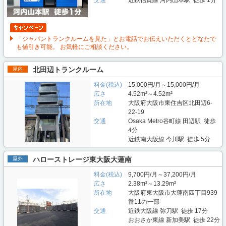
交通
近鉄信貴線 河内山本駅 徒歩 1分
「ジャパントランクルームを見た」とお電話でお伝えいただくとどなたで
も値引き可能。 お気軽にご相談ください。
北田辺トランクルーム
屋内
料金(税込)
15,000円/月～15,000円/月
広さ
4.52m²～4.52m²
所在地
大阪府大阪市東住吉区北田辺6-
22-19
交通
Osaka Metro谷町線 田辺駅 徒歩
4分
近鉄南大阪線 今川駅 徒歩 5分
ハローストレージ東大阪大蓮南
屋外
料金(税込)
9,700円/月～37,200円/月
広さ
2.38m²～13.29m²
所在地
大阪府東大阪市大蓮南四丁目939
番11の一部
交通
近鉄大阪線 弥刀駅 徒歩 17分
おおさか東線 新加美駅 徒歩 22分