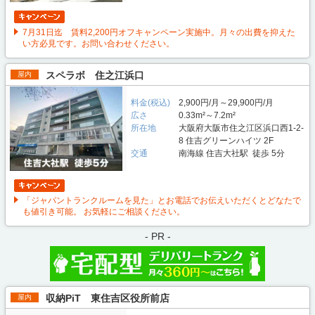
7月31日迄 賃料2,200円オフキャンペーン実施中。月々の出費を抑えた
い方必見です。お問い合わせください。
スペラボ 住之江浜口
屋内
料金(税込)
2,900円/月～29,900円/月
広さ
0.33m²～7.2m²
所在地
大阪府大阪市住之江区浜口西1-2-
8 住吉グリーンハイツ 2F
交通
南海線 住吉大社駅 徒歩 5分
「ジャパントランクルームを見た」とお電話でお伝えいただくとどなたで
も値引き可能。 お気軽にご相談ください。
- PR -
収納PiT 東住吉区役所前店
屋内