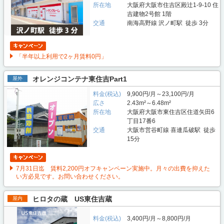
所在地
大阪府大阪市住吉区殿辻1-9-10 住
吉建物2号館 1階
交通
南海高野線 沢ノ町駅 徒歩 3分
「半年以上利用で2ヶ月賃料0円」
オレンジコンテナ東住吉Part1
屋外
料金(税込)
9,900円/月～23,100円/月
広さ
2.43m²～6.48m²
所在地
大阪府大阪市東住吉区住道矢田6
丁目17番6
交通
大阪市営谷町線 喜連瓜破駅 徒歩
15分
7月31日迄 賃料2,200円オフキャンペーン実施中。月々の出費を抑えた
い方必見です。お問い合わせください。
ヒロタの蔵 US東住吉蔵
屋内
料金(税込)
3,400円/月～8,800円/月