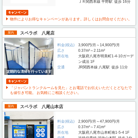
ＪＲ関西本線 平野駅 徒歩 16分
物件によりお得なキャンペーンがあります。詳しくはお問合せください。
スペラボ 八尾店
屋内
料金(税込)
3,900円/月～14,900円/月
広さ
0.37m²～2.11m²
所在地
大阪府八尾市明美町1-4-10ガーデ
ン成法 1F
交通
JR関西本線 八尾駅 徒歩 11分
「ジャパントランクルームを見た」とお電話でお伝えいただくとどなたで
も値引き可能。 お気軽にご相談ください。
スペラボ 八尾山本店
屋内
料金(税込)
2,900円/月～47,900円/月
広さ
0.37m²～7.41m²
所在地
大阪府八尾市山本町南1-5-4 1F