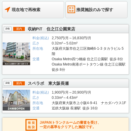
現在地で再検索
推奨施設のみで探す
収納PiT 住之江公園東店
PR
屋内
料金(税込)
2,750円/月～16,830円/月
広さ
0.32m²～5.02m²
所在地
大阪府大阪市住之江区御崎6-1-3 タカラビル 5
階
交通
Osaka Metro四つ橋線 住之江公園駅 徒歩 8分
Osaka Metro南港ポートタウン線 住之江公園駅
徒歩 8分
スペラボ 東大阪長瀬
PR
屋内
料金(税込)
1,900円/月～20,900円/月
広さ
0.33m²～4.43m²
所在地
大阪府東大阪市上小阪4-9-41 ナカダハウス1F
交通
近鉄大阪線 長瀬駅 徒歩 16分
JAPANトランクルームの審査を受け、
一定の基準をクリアした施設です。