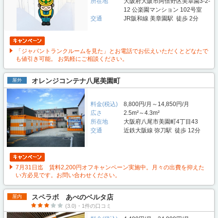
所在地
大阪府大阪市阿倍野区美章園3-2-
12 公楽園マンション 102号室
交通
JR阪和線 美章園駅 徒歩 2分
「ジャパントランクルームを見た」とお電話でお伝えいただくとどなたで
も値引き可能。 お気軽にご相談ください。
オレンジコンテナ八尾美園町
屋外
料金(税込)
8,800円/月～14,850円/月
広さ
2.5m²～4.3m²
所在地
大阪府八尾市美園町4丁目43
交通
近鉄大阪線 弥刀駅 徒歩 12分
7月31日迄 賃料2,200円オフキャンペーン実施中。月々の出費を抑えた
い方必見です。お問い合わせください。
スペラボ あべのベルタ店
屋内
(3.0)・1件の口コミ