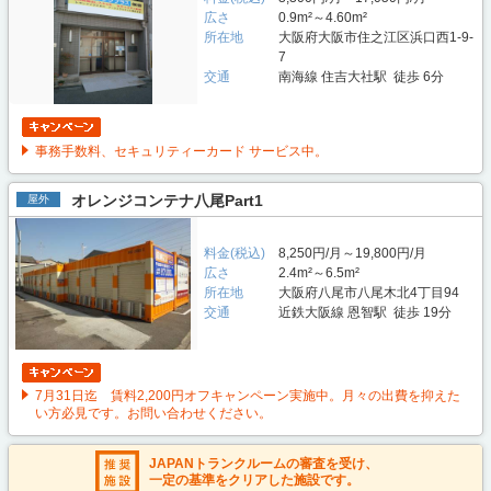
広さ
0.9m²～4.60m²
所在地
大阪府大阪市住之江区浜口西1-9-
7
交通
南海線 住吉大社駅 徒歩 6分
事務手数料、セキュリティーカード サービス中。
オレンジコンテナ八尾Part1
屋外
料金(税込)
8,250円/月～19,800円/月
広さ
2.4m²～6.5m²
所在地
大阪府八尾市八尾木北4丁目94
交通
近鉄大阪線 恩智駅 徒歩 19分
7月31日迄 賃料2,200円オフキャンペーン実施中。月々の出費を抑えた
い方必見です。お問い合わせください。
JAPANトランクルームの審査を受け、
一定の基準をクリアした施設です。