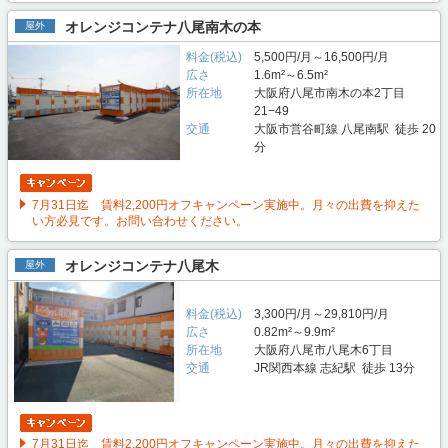
オレンジコンテナ八尾南木の本
屋外
料金(税込)
5,500円/月～16,500円/月
広さ
1.6m²～6.5m²
所在地
大阪府八尾市南木の本2丁目
21−49
交通
大阪市営谷町線 八尾南駅 徒歩 20
分
7月31日迄 賃料2,200円オフキャンペーン実施中。月々の出費を抑えた
い方必見です。お問い合わせください。
オレンジコンテナ八尾木
屋外
料金(税込)
3,300円/月～29,810円/月
広さ
0.82m²～9.9m²
所在地
大阪府八尾市八尾木6丁目
交通
JR関西本線 志紀駅 徒歩 13分
7月31日迄 賃料2,200円オフキャンペーン実施中。月々の出費を抑えた