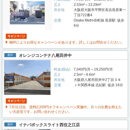
広さ
2.53m²～13.29m²
所在地
大阪府大阪市平野区長吉長原東一
丁目722番4
交通
Osaka Metro谷町線 長原駅 徒歩
6分
物件によりお得なキャンペーンがあります。詳しくはお問合せください。
オレンジコンテナ八尾田井中
屋外
料金(税込)
7,040円/月～19,250円/月
広さ
2.5m²～6.6m²
所在地
大阪府八尾市田井中2丁目３８
交通
ＪＲ関西本線 志紀駅 徒歩 16分
7月31日迄 賃料2,200円オフキャンペーン実施中。月々の出費を抑えた
い方必見です。お問い合わせください。
イナバボックスライト西住之江店
屋外