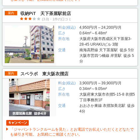
収納PiT 天下茶屋駅前店
屋内
(3.0)・1件の口コミ
料金(税込)
4,950円/月～24,200円/月
広さ
0.64m²～6.48m²
所在地
大阪府大阪市西成区天下茶屋3-
28-45 URAKUビル 3階
交通
南海高野線 天下茶屋駅 徒歩 5分
大阪市営四つ橋線 岸里駅 徒歩 5
分
スペラボ 東大阪衣摺店
屋内
料金(税込)
3,900円/月～39,900円/月
広さ
0.34m²～9.05m²
所在地
大阪府東大阪市衣摺5-15-8 衣摺5
丁目事務所1F
交通
おおさか東線 衣摺加美北駅 徒歩
4分
「ジャパントランクルームを見た」とお電話でお伝えいただくとどなたで
も値引き可能。 お気軽にご相談ください。