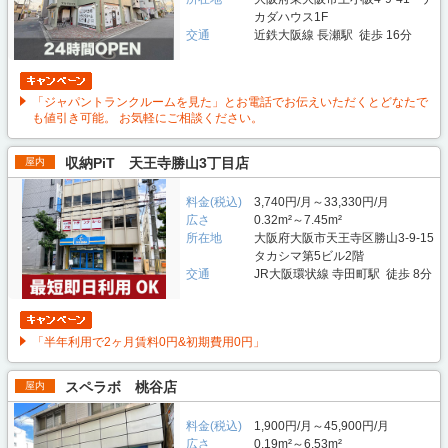
カダハウス1F
交通
近鉄大阪線 長瀬駅 徒歩 16分
「ジャパントランクルームを見た」とお電話でお伝えいただくとどなたで
も値引き可能。 お気軽にご相談ください。
収納PiT 天王寺勝山3丁目店
屋内
料金(税込)
3,740円/月～33,330円/月
広さ
0.32m²～7.45m²
所在地
大阪府大阪市天王寺区勝山3-9-15
タカシマ第5ビル2階
交通
JR大阪環状線 寺田町駅 徒歩 8分
「半年利用で2ヶ月賃料0円&初期費用0円」
スペラボ 桃谷店
屋内
料金(税込)
1,900円/月～45,900円/月
広さ
0.19m²～6.53m²