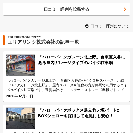
口コミ・評判を投稿する
口コミ・評判について
TRUNKROOM PRESS
エリアリンク株式会社の記事一覧
「ハローバイクガレージ北上野」台東区入谷に
ある屋内ガレージタイプのバイク駐車場
「ハローバイクガレージ北上野」 台東区入谷のバイク専用スペース「ハロ
ーバイクガレージ北上野」。屋内スペースを複数の方が共同で利用するタイ
プのバイク駐車場です。運営会社は、コンテナ・ストレージ業界でトップレ
ベルのシェアを誇り、東証マザーズにも上場しているエリアリンク株式会
2020年02月20日
社。 今回は、エリアリンク株式会社が運営している「ハローバイクガレー
ジ北上野」の特長や利用用途などをご紹介致します。 「ハローバイクガレ
ージ北上野」の特長を教えてください。 東京メトロ日比谷線の入谷駅から
「ハローバイクボックス足立竹ノ塚パート2」
徒歩4分、JR山手線の鶯谷駅から徒歩10分の場所に位置する「ハローバイク
BOXシェローを採用して雨風にも安心！
ガレージ北上野」。駅近なバイク駐車スペースであり、24時間365日ご利用
頂けます。広さ2.25帖・幅130cm・奥行き270cmのスペースをご用意して
おり、大型バイクの駐車にも対応可能です。また、屋内型トランクルーム
「ハローストレージ北上野」と隣接していてパーツやメンテナンス用品の収