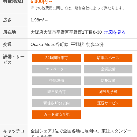
料金(税込)
6,000
円～
※その他費用に関しては、運営会社によって異なります。
広さ
1.98m²～
所在地
大阪府大阪市平野区平野西1丁目8-30
地図を見る
交通
Osaka Metro谷町線 平野駅 徒歩12分
設備・サー
24時間利用可
駐車スペース
ビス
エレベーター
空調設備
換気設備
防犯設備
即日契約可
施設見学可
駅徒歩10分以内
運送サービス
カード決済可能
キャッチコ
全国シェア1位で全国各地に展開中。東証スタンダー
ピー
ド上場企業。