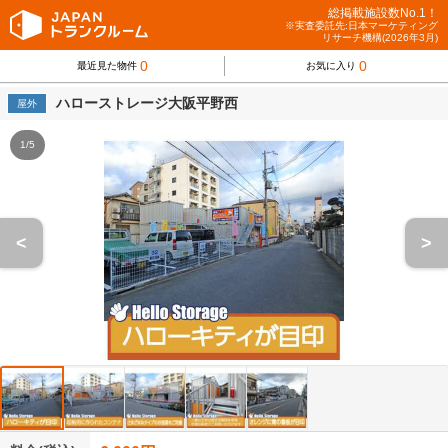
総掲載施設数No.1！
※実査委託先:日本マーケティング
リサーチ機構(2026年3月)
0
0
最近見た物件
お気に入り
ハローストレージ大阪平野西
屋外
1/5
<
>