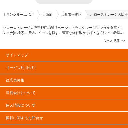
トランクルームTOP
大阪府
大阪市平野区
ハローストレージ大阪平
ハローストレージ大阪平野西の詳細ページ。トランクルーム[レンタル倉庫・コ
ンテナ]の検索・収納スペースを探す。豊富な物件数から様々な方法でご希望の
収納スペースを簡単に探せるトランクルーム情報サイトです。ハローストレー
ジ大阪平野西の住所・最寄りの駅、物件タイプのご紹介や料金表、お得なキャ
ンペーン情報もあります。気になる物件タイプを見つけたら、メールか電話で
お問合せが可能です（無料）。
サイトマップ
サービス利用規約
従業員募集
運営会社について
個人情報について
掲載に関するお問合せ