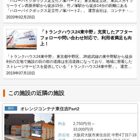
「ハローバイクボックス足立竹ノ塚パート2」 東京都足立区、東武スカイツ
納にご利用頂けます。ツーリングにお出掛する際にも大変便利です。 主に
リーライン西新井駅から徒歩15分、竹ノ塚駅から徒歩14分の距離にある
どんな方がご利用されているのでしょうか？ 主に入谷駅周辺エリアを中心
「ハローバイクボックス足立竹ノ塚パート2」。 運営会社は、コンテナ・ス
とした近隣エリアの方々にご利用頂いています。「ハローバイクガレージ北
トレージ業界でトップレベルのシェアを誇り、東証マザーズにも上場してい
2020年02月20日
上野」は鶯谷や上野、稲荷町、田原町などからもアクセス良好なバイク専用
るエリアリンク株式会社です。 今回は、エリアリンク株式会社が運営して
施設なので、近隣エリアのライダーから人気があります。大きめの駐車スペ
いる「ハローバイクボックス足立竹ノ塚パート2」の特長や利用用途などを
ースのため、アメリカンクルーザー、レーサー・スポーツタイプ、ビッグス
ご紹介致します。 「ハローバイクボックス足立竹ノ塚パート2」の特長を教
「トランクハウス24東中野」充実したアフター
クーターなど、高級車や大型車の保管にもご利用頂いております。 セキュ
えてください。 ボックスタイプの「ハローバイクボックス足立竹ノ塚パー
フォローや問い合わせ対応で、利用者満足も向
リティや安全面について教えてください。 「ハローバイクガレージ北上
ト2」は、国道4号線から車でアクセスしやすい立地にある施設です。 広さ2
上！
野」は屋内タイプで雨風を防ぐことができ、また、電動シャッターや防犯カ
帖・幅110cm・奥行き252cm・高さ197cmのバイクボックスが17室ご用意
メラなどを設置しているためセキュリテイ面もしっかりしているので、盗難
しており、24時間365日自由にご利用頂けます。 エリアリンク株式会社の
やイタズラから愛車を守りたい、大切なバイクを雨風で汚したくない方にお
「ハローバイクボックス」は全国のライダー様から愛されているBOXシェ
「トランクハウス24東中野」 東京都中野区、JR総武線の東中野駅から徒歩
すすめです。 費用や契約について教えてください。 月額17,400円（税込）
ローを採用した施設のため、風雨による汚れや浸食に強いのが特長です。幅
8分の立地で施設の目の前の道路は生活道路になっており、地域に密着した
の価格でバイク1台を駐車できます。施設の詳細な仕様については事前内覧
広いラダーレールが付いており、バイクの乗り入れが簡単です。また、ボッ
ストレージサービスを提供している「トランクハウス24東中野」。 運営会
をおすすめ致します。ご契約の前に駐車スペースや立地など確認頂けます。
クス内には棚を設置しておりますので、ヘルメットなどの小物を置くことも
社はエリアリンク株式会社。コンテナ・ストレージ業界でトップシェアを誇
2019年07月10日
契約時はバイクのメーカー・車種・ナンバーを確認していますが、これから
可能です。パーツやメンテナンス用品も収納できるのでとても便利です。
り、東証マザーズにも上場している会社です。全国に展開しているレンタル
バイクを購入する方はお問い合わせの際にお知らせください。時期によって
主にどんな方がご利用されているのでしょうか？ 東武伊勢崎線やつくばエ
収納用スペース「ハローストレージ」は、屋外型と屋内型合わせて約6万人
は使用料や事務手数料がお得になるキャンペーンも実施していますので、
クスプレス線が通る足立区内にお住いのライダーの方を中心にご利用頂いて
に利用されています。 今回は、エリアリンク株式会社が運営している「ト
LIFULLトランクルームのメール又は電話にてお問い合わせください。 編集
おります。主にアメリカンクルーザーやビッグスクーター、レーサー・スポ
ランクハウス24東中野」の特徴や利用用途の傾向、会社の想いなどをご紹
この施設の近隣の施設
後記 「ハローバイクガレージ北上野」は駅から近くて万全なセキュリティ
ーツタイプなど高級車又は大型車の保管が多くみられます。 セキュリティ
介します。 トランクハウス24東中野の特徴を教えてください。 2018年12
のある施設のため、人気がある。満車になることも多いため、気になった方
や安全面について教えてください。 「ハローバイクボックス足立竹ノ塚パ
月にオープンした「トランクハウス24東中野」。1階〜4階まで1軒まるごと
はお早めにお問い合わせした方が良さそうだ。 運営会社は東証マザーズ上
ート2」はBOXシェローを採用した施設のため屋外タイプのバイクパーキン
トランクルームで、部屋の大きさは0.9帖のコンパクトサイズから9.8帖の大
オレンジコンテナ東住吉Part2
屋外
場企業でもあるエリアリンク株式会社。2016年頃、西東京エリアで試験的
グと違って雨風を防ぐことができ、盗難のリスクも抑えることができます。
きいサイズまで展開しています。24時間365日利用でき、セキュリティも空
にはじめた駐車場タイプのバイクパーキングは当初ここまでの拡大を予想し
各バイクボックスにバイクを収納するタイプなので、他の方のバイクを気に
調も最新設備を整えているため、衣類・本・季節物などの荷物から大型家具
ていなかったとのことだが、順調に拡大を続け、現在、都内を中心に1,000
する必要がありません。セキュリティ面としてバイクボックスの扉に南京錠
や機材・備品など法人利用まで幅広い用途にご利用いただけます。 主にど
料金
2,750円/月～
台分ほどスペースを管理している（2020年1月現在）。その運営ノウハウが
をつけており、安心してバイクを保管できる収納スペースです。また、施設
んな方がご利用されているのでしょうか？ お客様は店舗から1.5キロ圏内に
33,000円/月
ある「ハローバイクガレージ北上野」は、誰もが安心して利用できる施設な
内には外灯照明も完備していますので、夜間でもバイクを出し入れしやすい
お住いの方がほとんどです。他社であれば3キロ圏内程か車で移動する場所
ので、愛車を守りたい近隣エリアの方は要チェックなスポットではないかと
所在地
大阪府大阪市東住吉区 中野4丁目7-18
環境です。 費用や契約について教えてください。 月額11,300円（税込）の
にあることが多いのですが、「トランクハウス24」は住宅街の生活道路に
思った。