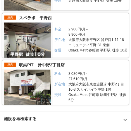
価格でバイクボックスをご利用頂けます。「ハローバイクボックス足立竹ノ
交通
近鉄南大阪線 針中野駅 徒歩 15分
面しているため地域に密着した運営ができています（ご自宅から車で荷物を
塚パート2」は施設見学が可能なので、バイクボックスの大きさや立地が気
運送するサービスも利用可能）。また、利用用途で多いのはファミリー層の
になる方は見学を申し込みください。契約時はバイクのナンバーを確認して
他、都心の店舗は一人暮らしの若い方や女性、法人企業にも利用いただいて
います。これからバイクを購入する方はお問い合わせの際にお知らせくださ
います。任意に調査したユーザーインタビューでは「一度使うと便利さが分
スペラボ 平野西
屋内
い。時期によっては月額使用料や事務手数料がお得になるキャンペーンも実
かった」という声も多く、衣類や本などの趣味や生活用品を自宅以外の押入
施していますので、LIFULLトランクルームの施設詳細ページをご覧くださ
れに入れておく感覚で中長期的に利用されている傾向があります。 セキュ
い。 編集後記 現在、都内を中心に約1,000台（2020年1月現在）のバイク専
料金
2,900円/月～
リティや安全面について教えてください。 トランクハウス24で細心の注意
用スペースを管理しているエリアリンク株式会社。2016年頃、西東京エリ
を払っているのが空気の流れ。外が寒いから中は暖かくではなく、結露やカ
9,900円/月
アで試験的にはじめた駐車場タイプのバイクパーキングは当初ここまでの拡
ビができないように温度調整が必要で、その鍵を握るのが、各階に数点設置
所在地
大阪府大阪市平野区 背戸口1-11-18
大を予想していなかったとのことだが、順調に拡大を続けているという。人
しているサーキュレーター。風を送り込み部屋の空気を循環させることで荷
コミュニティ平野 B1 東側
気施設の一つである足立区の「ハローバイクボックス足立竹ノ塚パート2」
物を保管するのに最適な環境を1年中作り出しています。また、トランクハ
交通
Osaka Metro谷町線 平野駅 徒歩 10分
は、風雨による汚れや浸食防止に強いBOXシェローを採用しており、東証
ウス24東中野店では、スマートキーや専用アプリによる鍵の解錠施錠にも
マザーズ上場企業が運営しているバイク専用のスペースなので、安心して利
対応。警備会社と契約をしているため、万が一のことがあっても対応できる
用できると思った。
ことはもちろん、小さなトラブルでも問い合わせれば、自社の物件管理部隊
収納PiT 針中野2丁目店
屋内
がすぐに駆けつける体制も整備しています。 費用や契約について教えてく
ださい。 簡単手続き。スマートキーを採用したことで、その場で専用アプ
料金
3,080円/月～
リを使って施設のエントランスキーを解錠でき、スタッフの立会いがなくて
27,610円/月
もスムーズに内覧できます。また、Webやスマホのみでも契約申し込みが
所在地
大阪府大阪市東住吉区 針中野2丁目
できるので、最短即日利用も可能です。不明点があれば、お気軽にお問い合
10-3 スカイハイツ中野 1階
わせください。 編集後記 誰もが知っているキャラクター「キティちゃん」
交通
Osaka Metro谷町線 駒川中野駅 徒歩
がビル正面に大きく貼られているトランクハウス24。インパクトがありな
がらも、街の景色に馴染んでいる親しみやすい印象を受けた。2018年から
5分
開始した新しいトランクルームのサービスだが、そのはじめたきっかけをお
聞きすると、よりお客様に寄り添ったトランクルームを提供したかったから
という声が返ってきた。もともと同社は屋外のコンテナ型トランクルームで
国内トップシェアを誇る企業だが、郊外にあることも多く、車を利用して自
施設を再検索する
ら伺う必要があった。その点、屋内型のトランクルームは住宅エリアにて使
いたいときに使える場所にあるという利点があり、女性が使いずらいという