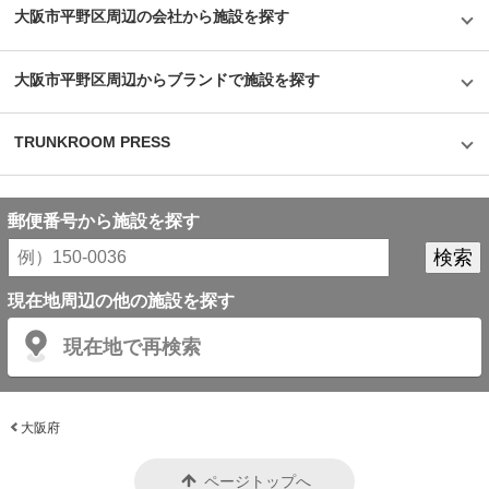
イメージも安心のセキュリティやクリーンで清潔な部屋といった機能面でも
大阪市平野区周辺の会社から施設を探す
カバーしている。一度使ってみるとその便利さが気に入り、長く継続して使
うお客様が多いというのも納得できる取材だった。
©1976,2019SANRIOCO.,LTD.APPROVALNO.G601228
大阪市平野区周辺からブランドで施設を探す
TRUNKROOM PRESS
郵便番号から施設を探す
現在地周辺の他の施設を探す
現在地で再検索
大阪府
ページトップへ