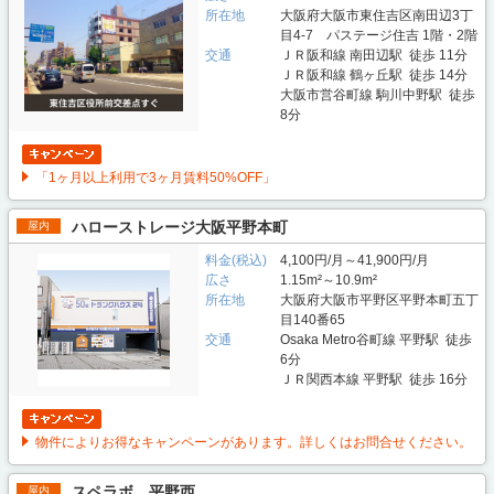
所在地
大阪府大阪市東住吉区南田辺3丁
目4-7 パステージ住吉 1階・2階
交通
ＪＲ阪和線 南田辺駅 徒歩 11分
ＪＲ阪和線 鶴ヶ丘駅 徒歩 14分
大阪市営谷町線 駒川中野駅 徒歩
8分
「1ヶ月以上利用で3ヶ月賃料50%OFF」
ハローストレージ大阪平野本町
屋内
料金(税込)
4,100円/月～41,900円/月
広さ
1.15m²～10.9m²
所在地
大阪府大阪市平野区平野本町五丁
目140番65
交通
Osaka Metro谷町線 平野駅 徒歩
6分
ＪＲ関西本線 平野駅 徒歩 16分
物件によりお得なキャンペーンがあります。詳しくはお問合せください。
スペラボ 平野西
屋内