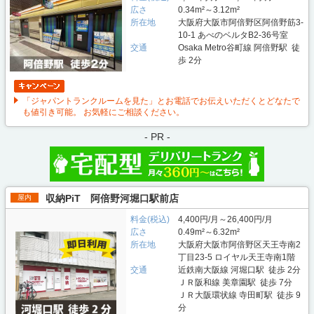
広さ
0.34m²～3.12m²
所在地
大阪府大阪市阿倍野区阿倍野筋3-
10-1 あべのベルタB2-36号室
交通
Osaka Metro谷町線 阿倍野駅 徒
歩 2分
「ジャパントランクルームを見た」とお電話でお伝えいただくとどなたで
も値引き可能。 お気軽にご相談ください。
- PR -
収納PiT 阿倍野河堀口駅前店
屋内
料金(税込)
4,400円/月～26,400円/月
広さ
0.49m²～6.32m²
所在地
大阪府大阪市阿倍野区天王寺南2
丁目23-5 ロイヤル天王寺南1階
交通
近鉄南大阪線 河堀口駅 徒歩 2分
ＪＲ阪和線 美章園駅 徒歩 7分
ＪＲ大阪環状線 寺田町駅 徒歩 9
分