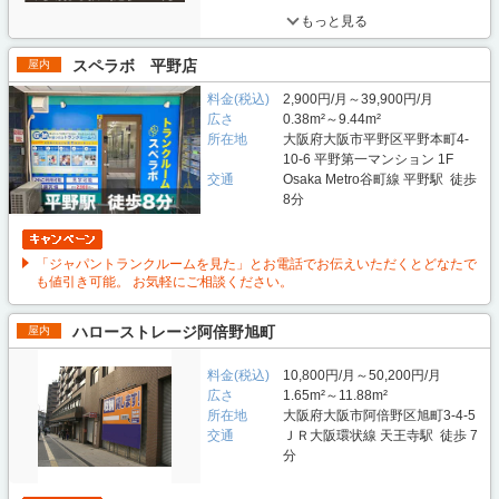
もっと見る
スペラボ 平野店
屋内
料金(税込)
2,900円/月～39,900円/月
広さ
0.38m²～9.44m²
所在地
大阪府大阪市平野区平野本町4-
10-6 平野第一マンション 1F
交通
Osaka Metro谷町線 平野駅 徒歩
8分
「ジャパントランクルームを見た」とお電話でお伝えいただくとどなたで
も値引き可能。 お気軽にご相談ください。
ハローストレージ阿倍野旭町
屋内
料金(税込)
10,800円/月～50,200円/月
広さ
1.65m²～11.88m²
所在地
大阪府大阪市阿倍野区旭町3-4-5
交通
ＪＲ大阪環状線 天王寺駅 徒歩 7
分