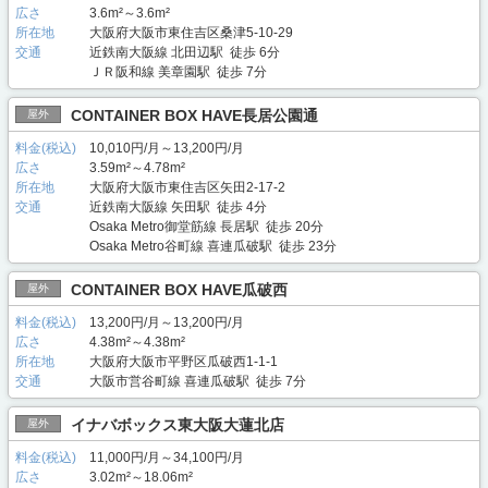
広さ
3.6m²～3.6m²
所在地
大阪府大阪市東住吉区桑津5-10-29
交通
近鉄南大阪線 北田辺駅 徒歩 6分
ＪＲ阪和線 美章園駅 徒歩 7分
CONTAINER BOX HAVE長居公園通
屋外
料金(税込)
10,010円/月～13,200円/月
広さ
3.59m²～4.78m²
所在地
大阪府大阪市東住吉区矢田2-17-2
交通
近鉄南大阪線 矢田駅 徒歩 4分
Osaka Metro御堂筋線 長居駅 徒歩 20分
Osaka Metro谷町線 喜連瓜破駅 徒歩 23分
CONTAINER BOX HAVE瓜破西
屋外
料金(税込)
13,200円/月～13,200円/月
広さ
4.38m²～4.38m²
所在地
大阪府大阪市平野区瓜破西1-1-1
交通
大阪市営谷町線 喜連瓜破駅 徒歩 7分
イナバボックス東大阪大蓮北店
屋外
料金(税込)
11,000円/月～34,100円/月
広さ
3.02m²～18.06m²