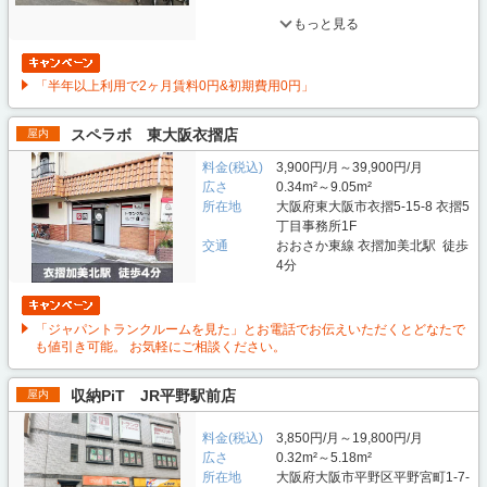
もっと見る
「半年以上利用で2ヶ月賃料0円&初期費用0円」
スペラボ 東大阪衣摺店
屋内
料金(税込)
3,900円/月～39,900円/月
広さ
0.34m²～9.05m²
所在地
大阪府東大阪市衣摺5-15-8 衣摺5
丁目事務所1F
交通
おおさか東線 衣摺加美北駅 徒歩
4分
「ジャパントランクルームを見た」とお電話でお伝えいただくとどなたで
も値引き可能。 お気軽にご相談ください。
収納PiT JR平野駅前店
屋内
料金(税込)
3,850円/月～19,800円/月
広さ
0.32m²～5.18m²
所在地
大阪府大阪市平野区平野宮町1-7-