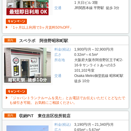
1 大日ビル 3階
交通
JR関西本線 平野駅 徒歩 3分
「1ヶ月以上利用で3ヶ月賃料50%OFF」
スペラボ 阿倍野昭和町駅
屋内
料金(税込)
1,900円/月～32,900円/月
広さ
0.32m²～4.5m²
所在地
大阪府大阪市阿倍野区王子町2-
16-9 サンライトあべの3,5
101,102号室
交通
Osaka Metro御堂筋線 昭和町駅
徒歩 10分
「ジャパントランクルームを見た」とお電話でお伝えいただくとどなたで
も値引き可能。 お気軽にご相談ください。
収納PiT 東住吉区役所前店
屋内
料金(税込)
3,190円/月～21,340円/月
広さ
0.65m²～5.67m²