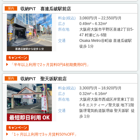
収納PiT 喜連瓜破駅前店
屋内
料金(税込)
3,080円/月～22,550円/月
広さ
0.49m²～6.32m²
所在地
大阪府大阪市平野区喜連2丁目5-
47 村瀬ビル 6階
交通
Osaka Metro谷町線 喜連瓜破駅
徒歩 1分
「半年以上利用で2ヶ月賃料0円&初期費用0円」
収納PiT 聖天坂駅前店
屋内
料金(税込)
3,300円/月～18,920円/月
広さ
0.32m²～6.16m²
所在地
大阪府大阪市西成区岸里東1丁目
6-6 エスティーノ聖天坂 地下1階
交通
阪堺電気軌道阪堺線 聖天坂駅 徒
歩 1分
「1ヶ月以上利用で3ヶ月賃料50%OFF」