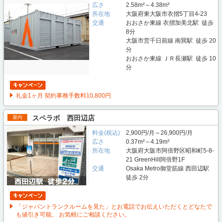
広さ
2.58m²～4.38m²
所在地
大阪府東大阪市衣摺5丁目4-23
交通
おおさか東線 衣摺加美北駅 徒歩
8分
大阪市営千日前線 南巽駅 徒歩 20
分
おおさか東線 ＪＲ長瀬駅 徒歩 10
分
礼金1ヶ月 契約事務手数料10,800円
スペラボ 西田辺店
屋内
料金(税込)
2,900円/月～26,900円/月
広さ
0.37m²～4.19m²
所在地
大阪府大阪市阿倍野区昭和町5-8-
21 GreenHill阿倍野1F
交通
Osaka Metro御堂筋線 西田辺駅
徒歩 2分
「ジャパントランクルームを見た」とお電話でお伝えいただくとどなたで
も値引き可能。 お気軽にご相談ください。