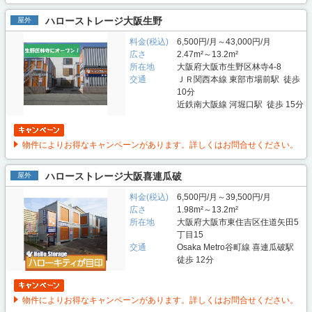
ハローストレージ大阪生野
屋外
料金(税込)
6,500円/月～43,000円/月
広さ
2.47m²～13.2m²
所在地
大阪府大阪市生野区林寺4-8
交通
ＪＲ関西本線 東部市場前駅 徒歩
10分
近鉄南大阪線 河堀口駅 徒歩 15分
物件によりお得なキャンペーンがあります。詳しくはお問合せください。
ハローストレージ大阪喜連瓜破
屋外
料金(税込)
6,500円/月～39,500円/月
広さ
1.98m²～13.2m²
所在地
大阪府大阪市東住吉区住道矢田5
丁目15
交通
Osaka Metro谷町線 喜連瓜破駅
徒歩 12分
物件によりお得なキャンペーンがあります。詳しくはお問合せください。