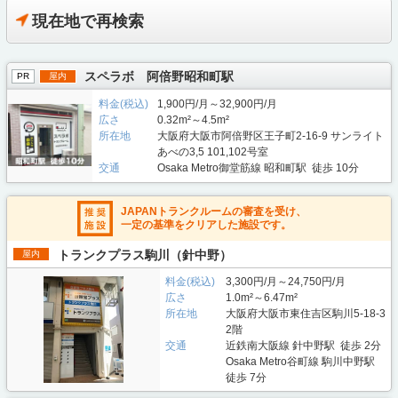
現在地で再検索
スペラボ 阿倍野昭和町駅
PR
屋内
料金(税込)
1,900円/月～32,900円/月
広さ
0.32m²～4.5m²
所在地
大阪府大阪市阿倍野区王子町2-16-9 サンライト
あべの3,5 101,102号室
交通
Osaka Metro御堂筋線 昭和町駅 徒歩 10分
JAPANトランクルームの審査を受け、
一定の基準をクリアした施設です。
トランクプラス駒川（針中野）
屋内
料金(税込)
3,300円/月～24,750円/月
広さ
1.0m²～6.47m²
所在地
大阪府大阪市東住吉区駒川5-18-3
2階
交通
近鉄南大阪線 針中野駅 徒歩 2分
Osaka Metro谷町線 駒川中野駅
徒歩 7分