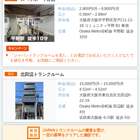
料金(税込)
2,900円/月～9,900円/月
広さ
0.38m²～2.89m²
所在地
大阪府大阪市平野区背戸口1-11-
18 コミュニティ平野 B1 東側
交通
Osaka Metro谷町線 平野駅 徒歩
10分
「ジャパントランクルームを見た」とお電話でお伝えいただくとどなたで
も値引き可能。 お気軽にご相談ください。
北田辺トランクルーム
屋内
料金(税込)
15,000円/月～15,000円/月
広さ
4.52m²～4.52m²
所在地
大阪府大阪市東住吉区北田辺6-
22-19
交通
Osaka Metro谷町線 田辺駅 徒歩
4分
近鉄南大阪線 今川駅 徒歩 5分
JAPANトランクルームの審査を受け、
一定の基準をクリアした施設です。