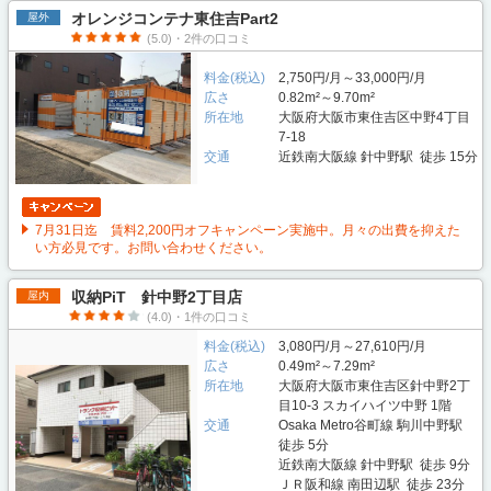
オレンジコンテナ東住吉Part2
屋外
(5.0)・2件の口コミ
料金(税込)
2,750円/月～33,000円/月
広さ
0.82m²～9.70m²
所在地
大阪府大阪市東住吉区中野4丁目
7-18
交通
近鉄南大阪線 針中野駅 徒歩 15分
7月31日迄 賃料2,200円オフキャンペーン実施中。月々の出費を抑えた
い方必見です。お問い合わせください。
収納PiT 針中野2丁目店
屋内
(4.0)・1件の口コミ
料金(税込)
3,080円/月～27,610円/月
広さ
0.49m²～7.29m²
所在地
大阪府大阪市東住吉区針中野2丁
目10-3 スカイハイツ中野 1階
交通
Osaka Metro谷町線 駒川中野駅
徒歩 5分
近鉄南大阪線 針中野駅 徒歩 9分
ＪＲ阪和線 南田辺駅 徒歩 23分