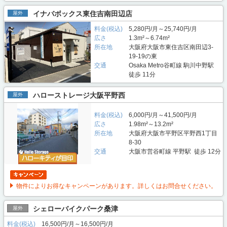
イナバボックス東住吉南田辺店
屋外
料金(税込)
5,280円/月～25,740円/月
広さ
1.3m²～6.74m²
所在地
大阪府大阪市東住吉区南田辺3-
19-19の東
交通
Osaka Metro谷町線 駒川中野駅
徒歩 11分
ハローストレージ大阪平野西
屋外
料金(税込)
6,000円/月～41,500円/月
広さ
1.98m²～13.2m²
所在地
大阪府大阪市平野区平野西1丁目
8-30
交通
大阪市営谷町線 平野駅 徒歩 12分
物件によりお得なキャンペーンがあります。詳しくはお問合せください。
シェローバイクパーク桑津
屋外
料金(税込)
16,500円/月～16,500円/月