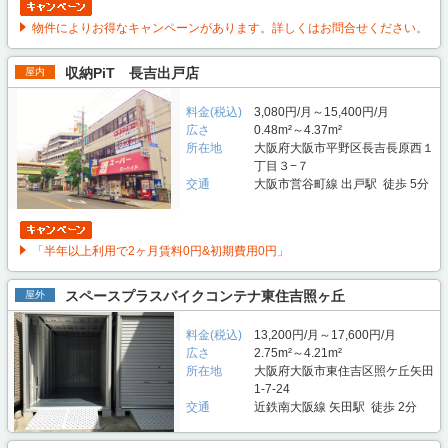
物件によりお得なキャンペーンがあります。詳しくはお問合せください。
収納PiT 長吉出戸店
屋内
料金(税込)
3,080円/月～15,400円/月
広さ
0.48m²～4.37m²
所在地
大阪府大阪市平野区長吉長原西１
丁目３−７
交通
大阪市営谷町線 出戸駅 徒歩 5分
「半年以上利用で2ヶ月賃料0円&初期費用0円」
スペースプラスバイクコンテナ東住吉照ヶ丘
屋外
料金(税込)
13,200円/月～17,600円/月
広さ
2.75m²～4.21m²
所在地
大阪府大阪市東住吉区照ケ丘矢田
1-7-24
交通
近鉄南大阪線 矢田駅 徒歩 2分