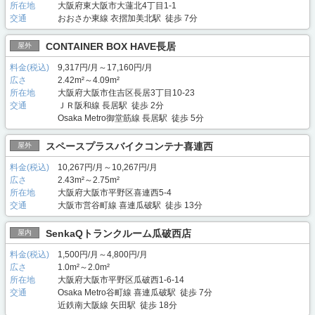
所在地
大阪府東大阪市大蓮北4丁目1-1
交通
おおさか東線 衣摺加美北駅 徒歩 7分
CONTAINER BOX HAVE長居
屋外
料金(税込)
9,317円/月～17,160円/月
広さ
2.42m²～4.09m²
所在地
大阪府大阪市住吉区長居3丁目10-23
交通
ＪＲ阪和線 長居駅 徒歩 2分
Osaka Metro御堂筋線 長居駅 徒歩 5分
スペースプラスバイクコンテナ喜連西
屋外
料金(税込)
10,267円/月～10,267円/月
広さ
2.43m²～2.75m²
所在地
大阪府大阪市平野区喜連西5-4
交通
大阪市営谷町線 喜連瓜破駅 徒歩 13分
SenkaQトランクルーム瓜破西店
屋内
料金(税込)
1,500円/月～4,800円/月
広さ
1.0m²～2.0m²
所在地
大阪府大阪市平野区瓜破西1-6-14
交通
Osaka Metro谷町線 喜連瓜破駅 徒歩 7分
近鉄南大阪線 矢田駅 徒歩 18分