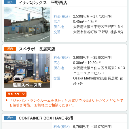
イナバボックス 平野西店
屋外
料金(税込)
2,530円/月～17,710円/月
広さ
0.45m²～4.7m²
所在地
大阪府大阪市平野区平野西4-6-4
交通
大阪市営谷町線 平野駅 徒歩 9分
スペラボ 長居東店
屋内
料金(税込)
3,900円/月～35,900円/月
広さ
0.38m²～10.20m²
所在地
大阪府大阪市住吉区長居東2-4-13
ニュースタービル1F
交通
Osaka Metro御堂筋線 長居駅 徒
歩 7分
「ジャパントランクルームを見た」とお電話でお伝えいただくとどなたで
も値引き可能。 お気軽にご相談ください。
CONTAINER BOX HAVE 衣摺
屋外
料金(税込)
9,790円/月～15,070円/月