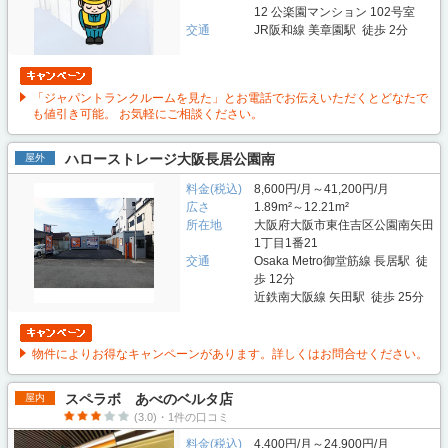
12 公楽園マンション 102号室
交通
JR阪和線 美章園駅 徒歩 2分
「ジャパントランクルームを見た」とお電話でお伝えいただくとどなたで
も値引き可能。 お気軽にご相談ください。
ハローストレージ大阪長居公園南
屋外
料金(税込)
8,600円/月～41,200円/月
広さ
1.89m²～12.21m²
所在地
大阪府大阪市東住吉区公園南矢田
1丁目1番21
交通
Osaka Metro御堂筋線 長居駅 徒
歩 12分
近鉄南大阪線 矢田駅 徒歩 25分
物件によりお得なキャンペーンがあります。詳しくはお問合せください。
スペラボ あべのベルタ店
屋内
(3.0)・1件の口コミ
料金(税込)
4,400円/月～24,900円/月