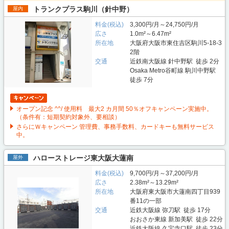
トランクプラス駒川（針中野）
屋内
料金(税込)
3,300円/月～24,750円/月
広さ
1.0m²～6.47m²
所在地
大阪府大阪市東住吉区駒川5-18-3
2階
交通
近鉄南大阪線 針中野駅 徒歩 2分
Osaka Metro谷町線 駒川中野駅
徒歩 7分
オープン記念 ^^/ 使用料 最大2 カ月間 50％オフキャンペーン実施中。
（条件有：短期契約対象外、要相談）
さらにＷキャンペーン 管理費、事務手数料、カードキーも無料サービス
中。
ハローストレージ東大阪大蓮南
屋外
料金(税込)
9,700円/月～37,200円/月
広さ
2.38m²～13.29m²
所在地
大阪府東大阪市大蓮南四丁目939
番11の一部
交通
近鉄大阪線 弥刀駅 徒歩 17分
おおさか東線 新加美駅 徒歩 22分
近鉄大阪線 久宝寺口駅 徒歩 23分