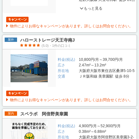
もっと見る
物件によりお得なキャンペーンがあります。詳しくはお問合せください。
ハローストレージ天王寺南J
屋外
(5.0)・1件の口コミ
料金(税込)
10,800円/月～39,700円/月
広さ
2.47m²～13.2m²
所在地
大阪府大阪市東住吉区桑津5-10-5
交通
ＪＲ阪和線 美章園駅 徒歩 8分
物件によりお得なキャンペーンがあります。詳しくはお問合せください。
スペラボ 阿倍野美章園
屋内
料金(税込)
4,900円/月～52,900円/月
広さ
0.38m²～6.88m²
所在地
大阪府大阪市阿倍野区美章園3-2-