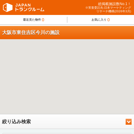
総掲載施設数No.1！
※実査委託先:日本マーケティング
リサーチ機構(2026年3月)
0
0
最近見た物件
お気に入り
大阪市東住吉区今川の施設
絞り込み検索