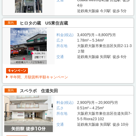
4分
近鉄南大阪線 今川駅 徒歩 5分
ヒロタの蔵 US東住吉蔵
屋内
料金(税込)
3,400円/月～8,800円/月
広さ
1.78m²～5.34m²
所在地
大阪府大阪市東住吉区矢田2-11-3
２階
交通
近鉄南大阪線 矢田駅 徒歩 6分
半年間、月額賃料半額キャンペーン
スペラボ 住道矢田
屋内
料金(税込)
2,900円/月～20,900円/月
広さ
0.51m²～4.25m²
所在地
大阪府大阪市東住吉区住道矢田7-
5-5 Riora23 102
交通
近鉄南大阪線 矢田駅 徒歩 10分