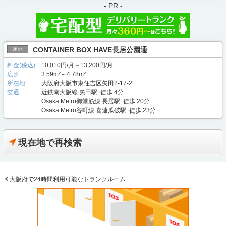
- PR -
CONTAINER BOX HAVE長居公園通
屋外
料金(税込)
10,010円/月～13,200円/月
広さ
3.59m²～4.78m²
所在地
大阪府大阪市東住吉区矢田2-17-2
交通
近鉄南大阪線 矢田駅 徒歩 4分
Osaka Metro御堂筋線 長居駅 徒歩 20分
Osaka Metro谷町線 喜連瓜破駅 徒歩 23分
現在地で再検索
大阪府で24時間利用可能なトランクルーム