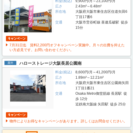
料金(税込)
9,900円/月～23,100円/月
広さ
2.43m²～6.48m²
所在地
大阪府大阪市東住吉区住道矢田6
丁目17番6
交通
大阪市営谷町線 喜連瓜破駅 徒歩
15分
7月31日迄 賃料2,200円オフキャンペーン実施中。月々の出費を抑えた
い方必見です。お問い合わせください。
ハローストレージ大阪長居公園南
屋外
料金(税込)
8,600円/月～41,200円/月
広さ
1.89m²～12.21m²
所在地
大阪府大阪市東住吉区公園南矢田
1丁目1番21
交通
Osaka Metro御堂筋線 長居駅 徒
歩 12分
近鉄南大阪線 矢田駅 徒歩 25分
物件によりお得なキャンペーンがあります。詳しくはお問合せください。