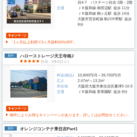
目4-7 パステージ住吉 1階・2階
交通
ＪＲ阪和線 南田辺駅 徒歩 11分
ＪＲ阪和線 鶴ヶ丘駅 徒歩 14分
大阪市営谷町線 駒川中野駅 徒歩
8分
「1ヶ月以上利用で3ヶ月賃料50%OFF」
ハローストレージ天王寺南J
屋外
(5.0)・1件の口コミ
料金(税込)
10,800円/月～39,700円/月
広さ
2.47m²～13.2m²
所在地
大阪府大阪市東住吉区桑津5-10-5
交通
ＪＲ阪和線 美章園駅 徒歩 8分
物件によりお得なキャンペーンがあります。詳しくはお問合せください。
オレンジコンテナ東住吉Part1
屋外