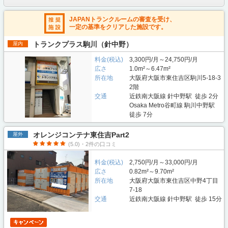
JAPANトランクルームの審査を受け、
一定の基準をクリアした施設です。
トランクプラス駒川（針中野）
屋内
料金(税込)
3,300円/月～24,750円/月
広さ
1.0m²～6.47m²
所在地
大阪府大阪市東住吉区駒川5-18-3
2階
交通
近鉄南大阪線 針中野駅 徒歩 2分
Osaka Metro谷町線 駒川中野駅
徒歩 7分
オレンジコンテナ東住吉Part2
屋外
(5.0)・2件の口コミ
料金(税込)
2,750円/月～33,000円/月
広さ
0.82m²～9.70m²
所在地
大阪府大阪市東住吉区中野4丁目
7-18
交通
近鉄南大阪線 針中野駅 徒歩 15分