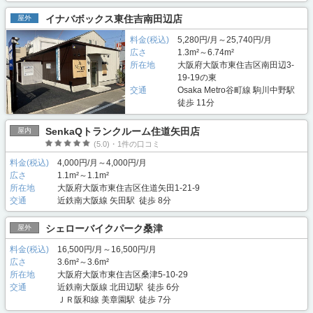
イナバボックス東住吉南田辺店
屋外
料金(税込)
5,280円/月～25,740円/月
広さ
1.3m²～6.74m²
所在地
大阪府大阪市東住吉区南田辺3-
19-19の東
交通
Osaka Metro谷町線 駒川中野駅
徒歩 11分
SenkaQトランクルーム住道矢田店
屋内
(5.0)・1件の口コミ
料金(税込)
4,000円/月～4,000円/月
広さ
1.1m²～1.1m²
所在地
大阪府大阪市東住吉区住道矢田1-21-9
交通
近鉄南大阪線 矢田駅 徒歩 8分
シェローバイクパーク桑津
屋外
料金(税込)
16,500円/月～16,500円/月
広さ
3.6m²～3.6m²
所在地
大阪府大阪市東住吉区桑津5-10-29
交通
近鉄南大阪線 北田辺駅 徒歩 6分
ＪＲ阪和線 美章園駅 徒歩 7分