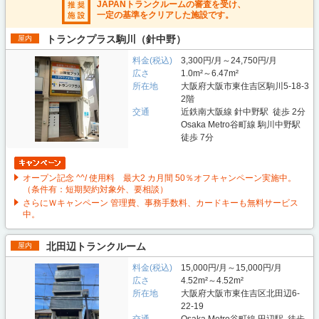
JAPANトランクルームの審査を受け、
一定の基準をクリアした施設です。
トランクプラス駒川（針中野）
屋内
料金(税込)
3,300円/月～24,750円/月
広さ
1.0m²～6.47m²
所在地
大阪府大阪市東住吉区駒川5-18-3
2階
交通
近鉄南大阪線 針中野駅 徒歩 2分
Osaka Metro谷町線 駒川中野駅
徒歩 7分
オープン記念 ^^/ 使用料 最大2 カ月間 50％オフキャンペーン実施中。
（条件有：短期契約対象外、要相談）
さらにＷキャンペーン 管理費、事務手数料、カードキーも無料サービス
中。
北田辺トランクルーム
屋内
料金(税込)
15,000円/月～15,000円/月
広さ
4.52m²～4.52m²
所在地
大阪府大阪市東住吉区北田辺6-
22-19
交通
Osaka Metro谷町線 田辺駅 徒歩