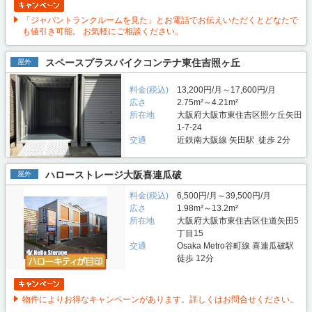
「ジャパントランクルームを見た」とお電話でお伝えいただくとどなたで
も値引き可能。 お気軽にご相談ください。
スペースプラスバイクコンテナ東住吉照ヶ丘
屋外
料金(税込)
13,200円/月～17,600円/月
広さ
2.75m²～4.21m²
所在地
大阪府大阪市東住吉区照ケ丘矢田
1-7-24
交通
近鉄南大阪線 矢田駅 徒歩 2分
ハローストレージ大阪喜連瓜破
屋外
料金(税込)
6,500円/月～39,500円/月
広さ
1.98m²～13.2m²
所在地
大阪府大阪市東住吉区住道矢田5
丁目15
交通
Osaka Metro谷町線 喜連瓜破駅
徒歩 12分
物件によりお得なキャンペーンがあります。詳しくはお問合せください。