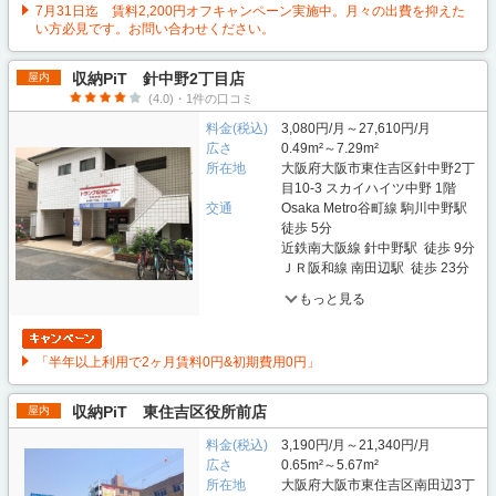
7月31日迄 賃料2,200円オフキャンペーン実施中。月々の出費を抑えた
い方必見です。お問い合わせください。
収納PiT 針中野2丁目店
屋内
(4.0)・1件の口コミ
料金(税込)
3,080円/月～27,610円/月
広さ
0.49m²～7.29m²
所在地
大阪府大阪市東住吉区針中野2丁
目10-3 スカイハイツ中野 1階
交通
Osaka Metro谷町線 駒川中野駅
徒歩 5分
近鉄南大阪線 針中野駅 徒歩 9分
ＪＲ阪和線 南田辺駅 徒歩 23分
もっと見る
「半年以上利用で2ヶ月賃料0円&初期費用0円」
収納PiT 東住吉区役所前店
屋内
料金(税込)
3,190円/月～21,340円/月
広さ
0.65m²～5.67m²
所在地
大阪府大阪市東住吉区南田辺3丁