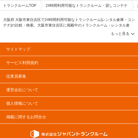
トランクルームTOP
24時間利用可能なトランクルーム・貸しコンテナ
大阪府 大阪市東住吉区で24時間利用可能なトランクルーム[レンタル倉庫・コン
テナ]の比較・検索。大阪市東住吉区に掲載中のトランクルーム・レンタル倉
庫・レンタルコンテナなどの収納スペースを、借りたい地域から探して、広
さ・料金[賃料]・セキュリティ・空調完備・24時間出し入れ可能などの希望条件
で絞込み！豊富な物件数から様々な方法でご希望の収納スペースを簡単に探せ
るトランクルーム情報サイトです。気になるトランクルームを見つけたら、メ
サイトマップ
ールか電話でお問合せが可能です（無料）。
サービス利用規約
従業員募集
運営会社について
個人情報について
掲載に関するお問合せ