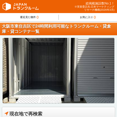
総掲載施設数No.1！
※実査委託先:日本マーケティング
リサーチ機構(2026年3月)
0
0
最近見た物件
お気に入り
大阪市東住吉区で24時間利用可能なトランクルーム・貸倉
庫・貸コンテナ一覧
現在地で再検索