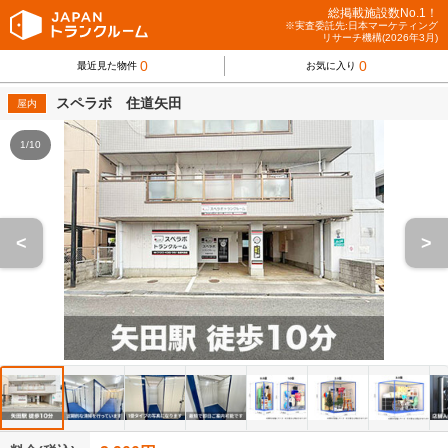
総掲載施設数No.1！
※実査委託先:日本マーケティング
リサーチ機構(2026年3月)
0
0
最近見た物件
お気に入り
スペラボ 住道矢田
屋内
1/10
<
>