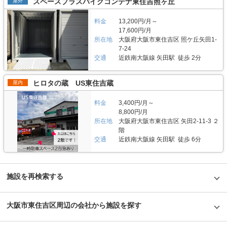
スペースプラスバイクコンテナ東住吉照ヶ丘
屋外
料金
13,200円/月～
17,600円/月
所在地
大阪府大阪市東住吉区 照ケ丘矢田1-
7-24
交通
近鉄南大阪線 矢田駅 徒歩 2分
ヒロタの蔵 US東住吉蔵
屋内
料金
3,400円/月～
8,800円/月
所在地
大阪府大阪市東住吉区 矢田2-11-3 ２
階
交通
近鉄南大阪線 矢田駅 徒歩 6分
施設を再検索する
大阪市東住吉区周辺の会社から施設を探す