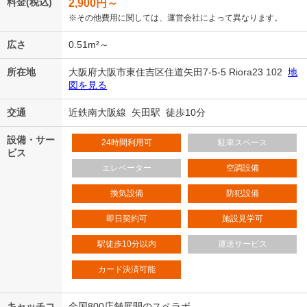
料金(税込)
2,900
円～
※その他費用に関しては、運営会社によって異なります。
広さ
0.51m²～
所在地
大阪府大阪市東住吉区住道矢田7-5-5 Riora23 102
地
図を見る
交通
近鉄南大阪線 矢田駅 徒歩10分
設備・サー
24時間利用可
駐車スペース
ビス
エレベーター
空調設備
換気設備
防犯設備
即日契約可
施設見学可
駅徒歩10分以内
運送サービス
カード決済可能
キャッチコ
全国800店舗展開のスペラボ。