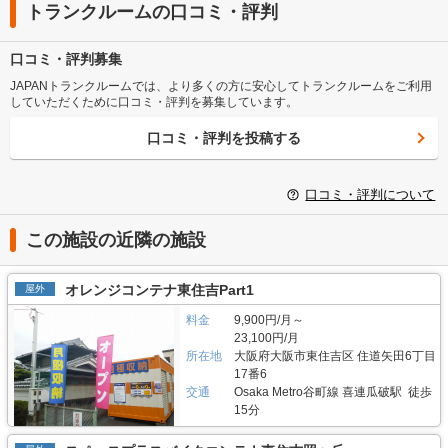
トランクルームの口コミ・評判
口コミ・評判募集
JAPANトランクルームでは、より多くの方に安心してトランクルームをご利用
していただくために口コミ・評判を募集しています。
口コミ・評判を投稿する
口コミ・評判について
この施設の近隣の施設
オレンジコンテナ東住吉Part1
屋外
料金
9,900円/月～
23,100円/月
所在地
大阪府大阪市東住吉区 住道矢田6丁目
17番6
交通
Osaka Metro谷町線 喜連瓜破駅 徒歩
15分