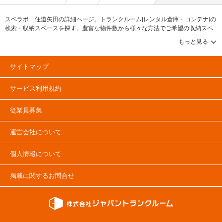
スペラボ 住道矢田の詳細ページ。トランクルーム[レンタル倉庫・コンテナ]の
検索・収納スペースを探す。豊富な物件数から様々な方法でご希望の収納スペ
ースを簡単に探せるトランクルーム情報サイトです。スペラボ 住道矢田の住
所・最寄りの駅、物件タイプのご紹介や料金表、お得なキャンペーン情報もあ
ります。気になる物件タイプを見つけたら、メールか電話でお問合せが可能で
す（無料）。
サイトマップ
サービス利用規約
従業員募集
運営会社について
個人情報について
掲載に関するお問合せ