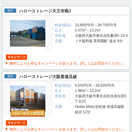
ハローストレージ天王寺南J
屋外
料金(税込)
10,800円/月～39,700円/月
広さ
2.47m²～13.2m²
所在地
大阪府大阪市東住吉区桑津5-10-5
交通
ＪＲ阪和線 美章園駅 徒歩 8分
物件によりお得なキャンペーンがあります。詳しくはお問合せください。
ハローストレージ大阪喜連瓜破
屋外
料金(税込)
6,500円/月～39,500円/月
広さ
1.98m²～13.2m²
所在地
大阪府大阪市東住吉区住道矢田5
丁目15
交通
Osaka Metro谷町線 喜連瓜破駅
徒歩 12分
物件によりお得なキャンペーンがあります。詳しくはお問合せください。