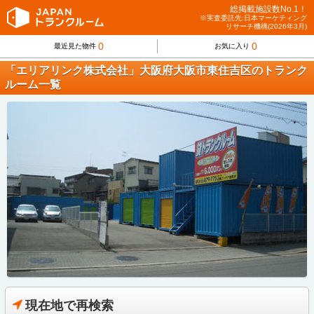
総掲載施設数No.1！
※実査委託先:日本マーケティング
リサーチ機構(2026年3月)
0
0
最近見た物件
お気に入り
「エリアリンク株式会社」大阪府大阪市東住吉区のトランク
ルーム一覧
現在地で再検索