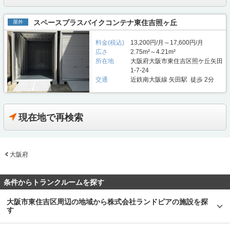
スペースプラスバイクコンテナ東住吉照ヶ丘
屋外
料金(税込)
13,200円/月～17,600円/月
広さ
2.75m²～4.21m²
所在地
大阪府大阪市東住吉区照ケ丘矢田
1-7-24
交通
近鉄南大阪線 矢田駅 徒歩 2分
現在地で再検索
大阪府
条件からトランクルームを探す
大阪市東住吉区周辺の地域から株式会社ランドピアの施設を探
す