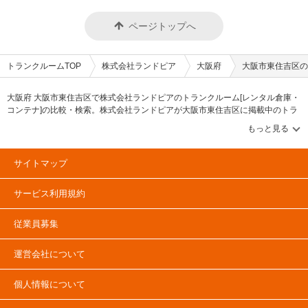
ページトップへ
トランクルームTOP
株式会社ランドピア
大阪府
大阪市東住吉区の
大阪府 大阪市東住吉区で株式会社ランドピアのトランクルーム[レンタル倉庫・
コンテナ]の比較・検索。株式会社ランドピアが大阪市東住吉区に掲載中のトラ
ンクルーム・レンタル倉庫・レンタルコンテナなどの収納スペースを、借りた
い地域から探して、広さ・料金[賃料]・セキュリティ・空調完備・24時間出し入
れ可能などの希望条件で絞込み！豊富な物件数から様々な方法でご希望の収納
スペースを簡単に探せるトランクルーム情報サイトです。株式会社ランドピア
サイトマップ
で気になるトランクルームを見つけたら、メールか電話でお問合せが可能です
（無料）。
サービス利用規約
従業員募集
運営会社について
個人情報について