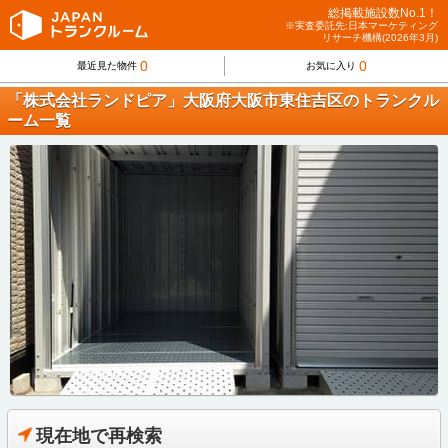
総掲載施設数No.1！
※実査委託先:日本マーケティング
リサーチ機構(2026年3月)
0
0
最近見た物件
お気に入り
「株式会社ランドピア」大阪府大阪市東住吉区のトランクル
ーム一覧
現在地で再検索