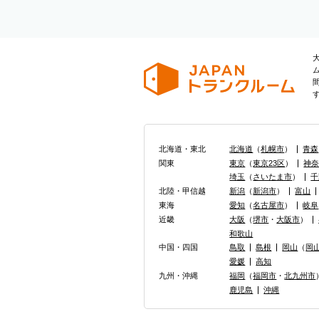
北海道・東北
北海道
（
札幌市
）
青森
関東
東京
（
東京23区
）
神
埼玉
（
さいたま市
）
千
北陸・甲信越
新潟
（
新潟市
）
富山
東海
愛知
（
名古屋市
）
岐阜
近畿
大阪
（
堺市
・
大阪市
）
和歌山
中国・四国
鳥取
島根
岡山
（
岡
愛媛
高知
九州・沖縄
福岡
（
福岡市
・
北九州市
鹿児島
沖縄