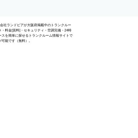
式会社ランドピアが大阪府掲載中のトランクルー
料金[賃料]・セキュリティ・空調完備・24時
ースを簡単に探せるトランクルーム情報サイトで
が可能です（無料）。