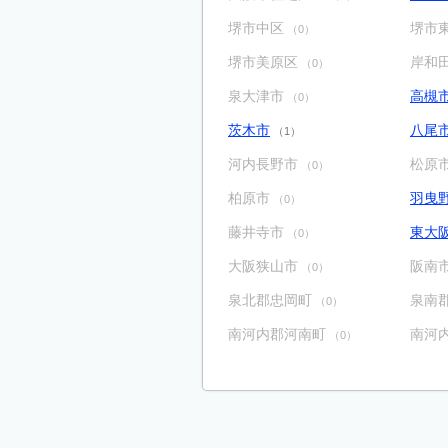
堺市中区
堺市
（0）
堺市美原区
岸和
（0）
泉大津市
高槻
（0）
茨木市
八尾
（1）
河内長野市
松原
（0）
柏原市
羽曳
（0）
藤井寺市
東大
（0）
大阪狭山市
阪南
（0）
泉北郡忠岡町
泉南
（0）
南河内郡河南町
南河
（0）