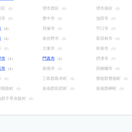
東区
堺市西区
堺市南区
（0）
（0）
（0）
田市
豊中市
池田市
（0）
（0）
（0）
市
貝塚市
守口市
（2）
（0）
（0）
市
泉佐野市
富田林市
（1）
（0）
（0）
市
大東市
和泉市
（0）
（0）
（0）
野市
門真市
摂津市
（1）
（1）
（0）
阪市
泉南市
四條畷市
（1）
（0）
（0）
市
三島郡島本町
豊能郡豊能町
（0）
（0）
（0）
郡熊取町
泉南郡田尻町
泉南郡岬町
（0）
（0）
（0）
内郡千早赤阪村
（0）