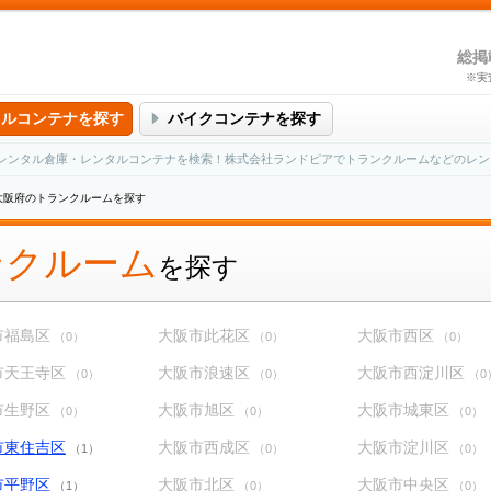
総掲
※実
タルコンテナを探す
バイクコンテナを探す
レンタル倉庫・レンタルコンテナを検索！株式会社ランドピアでトランクルームなどのレン
大阪府のトランクルームを探す
ンクルーム
を探す
市福島区
大阪市此花区
大阪市西区
（0）
（0）
（0）
市天王寺区
大阪市浪速区
大阪市西淀川区
（0）
（0）
（0
市生野区
大阪市旭区
大阪市城東区
（0）
（0）
（0）
市東住吉区
大阪市西成区
大阪市淀川区
（1）
（0）
（0）
市平野区
大阪市北区
大阪市中央区
（1）
（0）
（0）