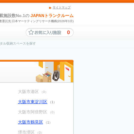
サイトマップ
載施設数No.1の
JAPANトランクルーム
査委託先:日本マーケティングリサーチ機構(2026年3月)
0
タル収納スペースを探す
大阪市港区
（0）
大阪市東淀川区
）
（1）
大阪市阿倍野区
（0）
大阪市鶴見区
（1）
堺市堺区
（0）