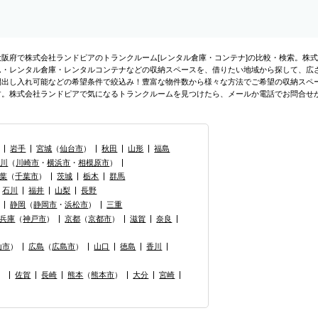
大阪府で株式会社ランドピアのトランクルーム[レンタル倉庫・コンテナ]の比較・検索。株
ム・レンタル倉庫・レンタルコンテナなどの収納スペースを、借りたい地域から探して、広さ・
間出し入れ可能などの希望条件で絞込み！豊富な物件数から様々な方法でご希望の収納スペ
す。株式会社ランドピアで気になるトランクルームを見つけたら、メールか電話でお問合せ
岩手
宮城
（
仙台市
）
秋田
山形
福島
奈川
（
川崎市
・
横浜市
・
相模原市
）
葉
（
千葉市
）
茨城
栃木
群馬
石川
福井
山梨
長野
静岡
（
静岡市
・
浜松市
）
三重
兵庫
（
神戸市
）
京都
（
京都市
）
滋賀
奈良
山市
）
広島
（
広島市
）
山口
徳島
香川
）
佐賀
長崎
熊本
（
熊本市
）
大分
宮崎