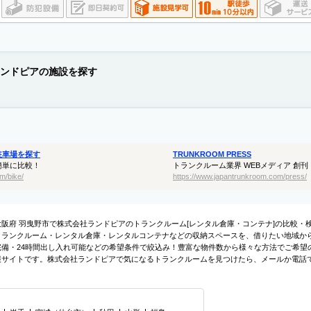
ンドピアの施設を探す
駐車場を探す
TRUNKROOM PRESS
簡単に比較！
トランクルーム業界 WEBメディア 創刊
m/bike/
https://www.japantrunkroom.com/press/
大阪府 羽曳野市で株式会社ランドピアのトランクルーム[レンタル倉庫・コンテナ]の比較
トランクルーム・レンタル倉庫・レンタルコンテナなどの収納スペースを、借りたい地域から
完備・24時間出し入れ可能などの希望条件で絞込み！豊富な物件数から様々な方法でご希望
報サイトです。株式会社ランドピアで気になるトランクルームを見つけたら、メールか電話