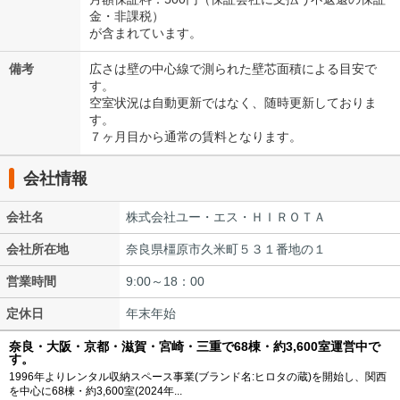
金・非課税）
が含まれています。
備考
広さは壁の中心線で測られた壁芯面積による目安で
す。
空室状況は自動更新ではなく、随時更新しておりま
す。
７ヶ月目から通常の賃料となります。
会社情報
会社名
株式会社ユー・エス・ＨＩＲＯＴＡ
会社所在地
奈良県橿原市久米町５３１番地の１
営業時間
9:00～18：00
定休日
年末年始
奈良・大阪・京都・滋賀・宮崎・三重で68棟・約3,600室運営中で
す。
1996年よりレンタル収納スペース事業(ブランド名:ヒロタの蔵)を開始し、関西
を中心に68棟・約3,600室(2024年...