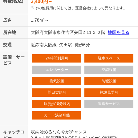
料金(税込)
3,400
円～
※その他費用に関しては、運営会社によって異なります。
広さ
1.78m²～
所在地
大阪府大阪市東住吉区矢田2-11-3 ２階
地図を見る
交通
近鉄南大阪線 矢田駅 徒歩6分
設備・サー
24時間利用可
駐車スペース
ビス
エレベーター
空調設備
換気設備
防犯設備
即日契約可
施設見学可
駅徒歩10分以内
運送サービス
カード決済可能
キャッチコ
収納始めるなら今がチャンス
ピー
＼6ヶ月間賃料50％OFFキャンペーン実施中/