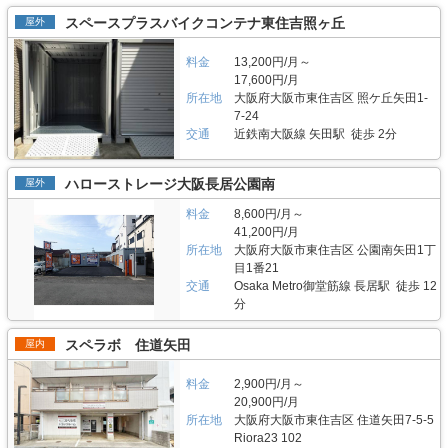
スペースプラスバイクコンテナ東住吉照ヶ丘
屋外
料金
13,200円/月～
17,600円/月
所在地
大阪府大阪市東住吉区 照ケ丘矢田1-
7-24
交通
近鉄南大阪線 矢田駅 徒歩 2分
ハローストレージ大阪長居公園南
屋外
料金
8,600円/月～
41,200円/月
所在地
大阪府大阪市東住吉区 公園南矢田1丁
目1番21
交通
Osaka Metro御堂筋線 長居駅 徒歩 12
分
スペラボ 住道矢田
屋内
料金
2,900円/月～
20,900円/月
所在地
大阪府大阪市東住吉区 住道矢田7-5-5
Riora23 102