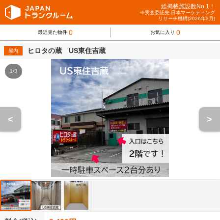
総掲載施設数No.1！
※実査委託先:日本マーケティング
リサーチ機構(2026年3月)
0
0
最近見た物件
お気に入り
ヒロタの蔵 US東住吉蔵
屋内
1/3
<
>