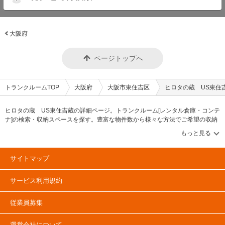
大阪府
ページトップへ
トランクルームTOP
大阪府
大阪市東住吉区
ヒロタの蔵 US東住
ヒロタの蔵 US東住吉蔵の詳細ページ。トランクルーム[レンタル倉庫・コンテ
ナ]の検索・収納スペースを探す。豊富な物件数から様々な方法でご希望の収納
スペースを簡単に探せるトランクルーム情報サイトです。ヒロタの蔵 US東住
吉蔵の住所・最寄りの駅、物件タイプのご紹介や料金表、お得なキャンペーン
情報もあります。気になる物件タイプを見つけたら、メールか電話でお問合せ
が可能です（無料）。
サイトマップ
サービス利用規約
従業員募集
運営会社について