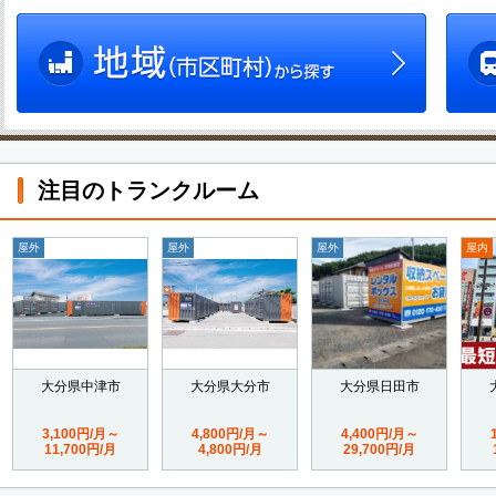
注目のトランクルーム
屋外
屋外
屋外
屋内
大分県中津市
大分県大分市
大分県日田市
3,100円/月～
4,800円/月～
4,400円/月～
11,700円/月
4,800円/月
29,700円/月