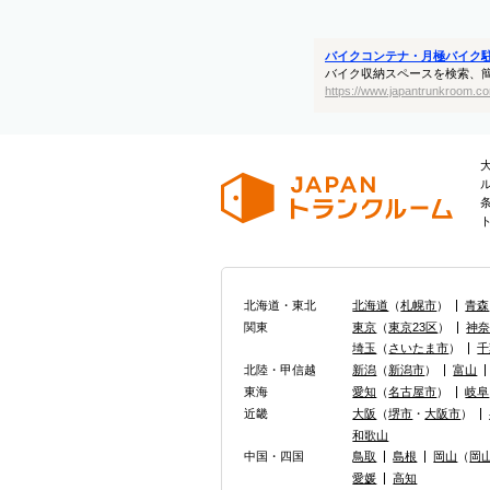
バイクコンテナ・月極バイク
バイク収納スペースを検索、
https://www.japantrunkroom.co
北海道・東北
北海道
（
札幌市
）
青森
関東
東京
（
東京23区
）
神
埼玉
（
さいたま市
）
千
北陸・甲信越
新潟
（
新潟市
）
富山
東海
愛知
（
名古屋市
）
岐阜
近畿
大阪
（
堺市
・
大阪市
）
和歌山
中国・四国
鳥取
島根
岡山
（
岡
愛媛
高知