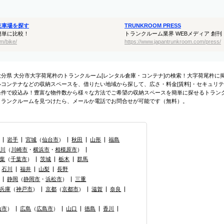
駐車場を探す
TRUNKROOM PRESS
簡単に比較！
トランクルーム業界 WEBメディア 創刊
m/bike/
https://www.japantrunkroom.com/press/
大分県 大分市大字荷尾杵のトランクルーム[レンタル倉庫・コンテナ]の検索！大字荷尾杵
ルコンテナなどの収納スペースを、借りたい地域から探して、広さ・料金[賃料]・セキュリテ
条件で絞込み！豊富な物件数から様々な方法でご希望の収納スペースを簡単に探せるトラン
トランクルームを見つけたら、メールか電話でお問合せが可能です（無料）。
岩手
宮城
（
仙台市
）
秋田
山形
福島
奈川
（
川崎市
・
横浜市
・
相模原市
）
葉
（
千葉市
）
茨城
栃木
群馬
石川
福井
山梨
長野
静岡
（
静岡市
・
浜松市
）
三重
兵庫
（
神戸市
）
京都
（
京都市
）
滋賀
奈良
山市
）
広島
（
広島市
）
山口
徳島
香川