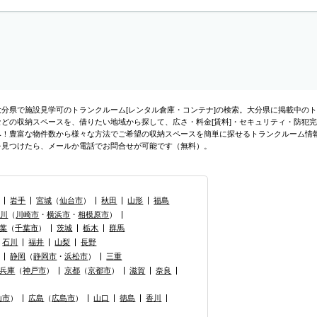
大分県で施設見学可のトランクルーム[レンタル倉庫・コンテナ]の検索。大分県に掲載中の
などの収納スペースを、借りたい地域から探して、広さ・料金[賃料]・セキュリティ・防犯完
み！豊富な物件数から様々な方法でご希望の収納スペースを簡単に探せるトランクルーム情
を見つけたら、メールか電話でお問合せが可能です（無料）。
岩手
宮城
（
仙台市
）
秋田
山形
福島
奈川
（
川崎市
・
横浜市
・
相模原市
）
葉
（
千葉市
）
茨城
栃木
群馬
石川
福井
山梨
長野
静岡
（
静岡市
・
浜松市
）
三重
兵庫
（
神戸市
）
京都
（
京都市
）
滋賀
奈良
山市
）
広島
（
広島市
）
山口
徳島
香川