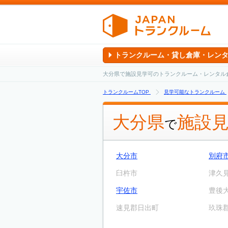
トランクルーム・貸し倉庫・レン
大分県で施設見学可のトランクルーム・レンタル
トランクルームTOP
見学可能なトランクルーム
大分県
施設
で
大分市
別府
臼杵市
津久
宇佐市
豊後
速見郡日出町
玖珠