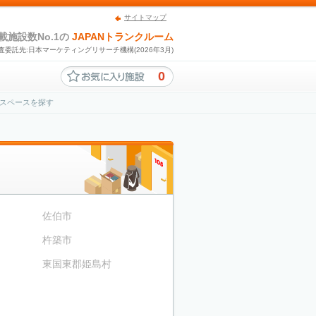
サイトマップ
載施設数No.1の
JAPANトランクルーム
査委託先:日本マーケティングリサーチ機構(2026年3月)
0
スペースを探す
佐伯市
杵築市
東国東郡姫島村