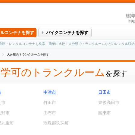
総掲
※実
タルコンテナを探す
バイクコンテナを探す
倉庫・レンタルコンテナを検索、簡単に比較！大分県でトランクルームなどのレンタル収納
大分県のトランクルームを探す
見学可のトランクルーム
を探す
市
中津市
日田市
見市
竹田市
豊後高田市
大野市
由布市
国東市
郡九重町
玖珠郡玖珠町