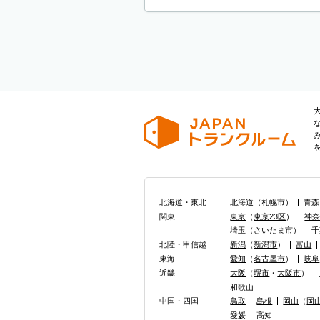
北海道・東北
北海道
（
札幌市
）
青森
関東
東京
（
東京23区
）
神
埼玉
（
さいたま市
）
千
北陸・甲信越
新潟
（
新潟市
）
富山
東海
愛知
（
名古屋市
）
岐阜
近畿
大阪
（
堺市
・
大阪市
）
和歌山
中国・四国
鳥取
島根
岡山
（
岡
愛媛
高知