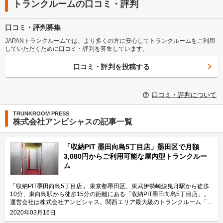
トランクルームの口コミ・評判
口コミ・評判募集
JAPANトランクルームでは、より多くの方に安心してトランクルームをご利用
していただくために口コミ・評判を募集しています。
口コミ・評判を投稿する
口コミ・評判について
TRUNKROOM PRESS
株式会社アンビシャスの記事一覧
「収納PIT 墨田向島5丁目店」墨田区で月額
3,080円からご利用可能な屋内型トランクルー
ム
「収納PIT墨田向島5丁目店」 東京都墨田区、東武伊勢崎線曳舟駅から徒歩
10分、東向島駅から徒歩15分の距離にある「収納PIT墨田向島5丁目店」。
運営会社は株式会社アンビシャス。関西エリア最大級のトランクルーム「収
納ピット」を運営している会社です。関西エリアを中心に約300施設
2020年03月16日
（2020年2月）を展開し、首都圏にも進出するなど、サービスの拡充も行な