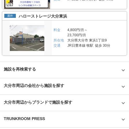
郵送にてカギの受け渡しができますので、ご希望に合わせて受け渡しの方法
全な環境づくりを心がけております。館内には人感センサーやLED照明を設
をお選びください。 編集後記 「収納スペースが足りない」、「もっとラク
置していて、夜も明るく快適に作業頂けます。カビなどの劣化を防止するた
に収納したい」そのようなお客様の悩みを解消するトランクルームの「収納
め、空気清浄機や送風機、換気扇などを設置して空調対策を行なっておりま
ハローストレージ大分東浜
屋外
PIT（収納ピット）」。 担当者に話を聞くと、お客様の収納に関する課題を
す。 また、ご要望やご不明な点があれば電話にてオペレーターが対応（営
解決するサービスとして展開していきたいという想いが強く伝わってきた。
業時間帯は社員が対応）いたしますので、万が一のトラブル時にも安心いた
創業時から社員育成にも力を入れており、社員自らがお客様の声を聴きなが
だける体制を整えております。 費用や契約について教えてください。 0.3帖
料金
4,800円/月～
らサービスを改善し展開する組織体制を整えている印象を受けた。 関西エ
の小型タイプから3帖の大型タイプまで、月額3,080円〜18,700円(税込)の価
23,700円/月
リアでは最大級のトランクルームを運営しながら、常に顧客視点を持った丁
格帯でご利用頂けます。ご契約や事前に内覧をご希望の場合は、LIFULLト
寧な対応や首都圏にも進出するなどサービスの拡充を行なっていることが印
所在地
大分県大分市 東浜1丁目9
ランクルームのメール又は電話にてお問合せください。 初期費用や月額費
象的な取材であった。
交通
JR日豊本線 牧駅 徒歩 30分
用のお支払いは銀行振込や口座引落もしくはクレジットカード決済もご利用
頂けます。 ご契約手続き終了後、鍵を郵送いたします。尚、本店に取りに
来ていただければ即日利用も可能です。 編集後記 お客様の収納に関する課
題を解決するサービスとして事業を展開している株式会社アンビシャス。
同社のトランクルームブランド「収納PIT（収納ピット）」はお客様の荷物
を守る価値を常に追求しながら、時代背景に応じた便利なサービスだと思っ
施設を再検索する
た。 関西を中心に急成長している同社は、社員育成にも力を入れており、
お客様の声を社員自ら聴きながらニーズをいち早く取り入れたサービスを展
開している印象を受けた。ベンチャー企業なのでしがらみがなく意思決定が
大分市周辺の会社から施設を探す
速いという担当者の言葉からもその雰囲気は伝わってきた。 組織としての
勢いだけではなく丁寧な対応や顧客視点を持ちながらサービスを展開してい
る同社のトランクルームなら、自身の大切な荷物を保管するにも安心できる
と思った。
大分市周辺からブランドで施設を探す
TRUNKROOM PRESS