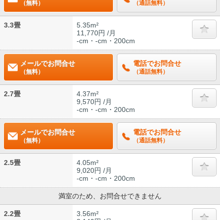
（無料）
（通話無料）
3.3畳
5.35m²
11,770円 /月
-cm・-cm・200cm
メールでお問合せ
電話でお問合せ
（無料）
（通話無料）
2.7畳
4.37m²
9,570円 /月
-cm・-cm・200cm
メールでお問合せ
電話でお問合せ
（無料）
（通話無料）
2.5畳
4.05m²
9,020円 /月
-cm・-cm・200cm
満室のため、お問合せできません
2.2畳
3.56m²