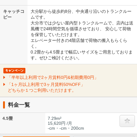
キャッチコ
大分駅から徒歩約8分、中央通り沿いのトランクルー
ピー
ムです。
大分市では少ない屋内型トランクルームで、店内は送
風機で24時間空気を循環させており、 安心して荷物
を保管していただけます。
エレベーター付きの4階店舗で荷物の搬入もらくら
く。
0.2畳から4.5畳まで幅広いサイズをご用意しておりま
す。ぜひご検討ください。
「半年以上利用で2ヶ月賃料0円&初期費用0円」
「1ヶ月以上利用で3ヶ月賃料50%OFF」
どちらか１つご利用いただけます。
料金一覧
4.5畳
7.29m²
15,620円 /月
-cm・-cm・200cm