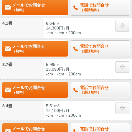
メールでお問合せ
電話でお問合せ
（無料）
（通話無料）
4.1畳
6.64m²
14,300円 /月
-cm・-cm・200cm
メールでお問合せ
電話でお問合せ
（無料）
（通話無料）
3.7畳
5.99m²
13,090円 /月
-cm・-cm・200cm
メールでお問合せ
電話でお問合せ
（無料）
（通話無料）
3.4畳
5.51m²
12,100円 /月
-cm・-cm・200cm
メールでお問合せ
電話でお問合せ