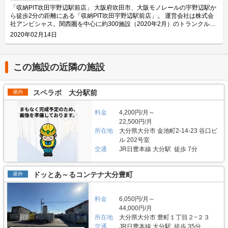
性一人でも安心してご利用頂けます。 ご要望やご不明な点があればコール
きな看板を出してはいけなかったり、ビルの高さ制限があり、トランクルー
意しております。全スペースの高さは2mあるので、段ボールなどの箱物で
「収納PIT吹田宇野辺駅前店」 大阪府吹田市、大阪モノレールの宇野辺駅か
センターにてオペレーターが対応いたしますので、万が一のトラブル時にも
ム用のスペースに当てられないといった課題もあります。 もちろん、今後
あれば重ねることでより多く収納頂けます。 「収納PIT芦屋業平橋店」はお
ら徒歩2分の距離にある「収納PIT吹田宇野辺駅前店」。 運営会社は株式会
安心頂ける体制を整えております。 費用や契約について教えてください。
市場が伸びたら、関東の次に大きい商圏は関西なので、将来のポテンシャル
客様の大切な荷物を保管するため、空気清浄機や送風機、換気扇など空調対
社アンビシャス。関西圏を中心に約300施設（2020年2月）のトランクルー
0.3帖の小型タイプから3.6帖の大型タイプまで、月額3,080円〜36,850円(税
という意味では大きいと思います。 過去に比ベて関西圏のトランクルーム
策はしっかり行っているため、カビなどが生まれにくい環境をとなっており
ム「収納ピット」を展開しています。2006年7月大阪市中央区にて設
2020年02月14日
込)の価格帯でご利用頂けます。ご契約や事前に内覧をご希望の場合は、
市場は今後どのように変わっていくと思いますか？ 以前は郊外エリアの屋
ます。 また、「収納PIT芦屋業平橋店」には専用の駐車場やエレベーター、
立。"志の高い人格者の輩出によって、会社に貢献する"という企業理念のも
LIFULLトランクルームのメール又は電話にてお問合せください。 初期費用
外型が多かったのが、現在は市街地に屋内型のトランクルームがどんどん進
台車が完備されており、大きい荷物もスムーズに搬入搬出頂けます。 主に
と、社員自らがお客様の声を聴きながら丁寧な対応を行なっており、お客様
や月額費用などのお支払いは銀行振込や口座引落もしくはクレジットカード
出してきています。 今まで利用していた方が関西圏に引っ越してきたり、
どんな方がご利用されているのでしょうか？ 「収納PIT芦屋業平橋店」は芦
との距離が一番近いトランクルームを目指しています。 今回は、株式会社
決済もご利用頂けます。銀行振込や口座引落をご希望する場合は保証会社の
SNSなどを通じてサービスが口コミで広がりやすい時代などを背景とし
屋駅や芦屋川駅の近隣にお住いの方に多くご利用頂いております。このエリ
アンビシャスが運営している「収納PIT吹田宇野辺駅前店」の特長や利用用
この施設の近隣の施設
事前審査が必要です。クレジットカード決済ご利用の場合、事前審査が不要
て、トランクルームの全体数は十分に増えていると実感しています。 ま
アにはファミリー層が多く、主な収納物としては季節物や衣類ケース、キャ
途などをご紹介致します。 「収納PIT吹田宇野辺駅前店」の特長を教えてく
のため、スピーディーな契約及び即日利用が可能となります。 ご契約手続
た、2025年に開催予定の大阪万博をはじめ、再開発エリアも多く、今後人
リーバックなどが多いです。収納スペースは最大5.1帖までご用意してお
ださい。 「収納PIT吹田宇野辺駅前店」は府道2号、14号周辺に位置してお
き終了後、鍵を郵送いたします。尚、本店に取りに来ていただければ即日利
口密度が増えるエリアはもっと需要が伸びていくはずです。このような状況
り、引っ越し荷物などの大型荷物の一時保管にもご利用頂けます。 セキュ
り、宇野辺駅からも近くてアクセスしやすいトランクルームです。24時間
スペラボ 大分駅前
用も可能です。 時期によってお得なキャンペーンを行なっておりますの
屋内
に合わせて、当社でもトランクのオーナーを募集し京都、大阪の梅田、難
リティや安全面について教えてください。 「収納PIT芦屋業平橋店」は荷物
365日運営しているので、時間帯を気にせず荷物を搬入搬出頂けます。 荷物
で、ご契約の前にLIFULLトランクルームのHPをご覧ください。お手頃な価
波、兵庫県の西宮、三宮エリアなどに注力していきたいと考えております。
の保管に安心・安全な設備として、専用のセキュリティカードや防犯カメラ
を保管する収納スペースは、屋内をパーテーションで区切って大小様々なサ
格でトランクルームをご利用頂けます。 編集後記 関西/大阪府下で店舗数
などのセキュリティ体制を備えております。 人感センサーとLED照明も設
料金
4,200円/月～
イズにしており、最小0.3帖から最大3帖までのサイズをご用意しています。
No.1の実績を誇る株式会社アンビシャスの「収納ピット」。 2020年1月に
置しており、夜間に照明のスイッチを探す手間なく荷物を収納頂けます。
各スペースの高さは1.9mで、天井にはネットフェンスを設置しているた
22,500円/月
オープンした関東1号店「収納PIT墨田向島5丁目店」を始めとして首都圏に
トラブルやご不明な点などがある場合はスタッフが丁寧に対応させて頂きま
め、荷物が盗難される心配はございません。 また、「収納PIT吹田宇野辺駅
所在地
大分県大分市 金池町2-14-23 谷口ビ
進出してきたばかりだが、今までの経営ノウハウを基にした事業拡大と出店
すので、お気軽にお問い合わせください。 費用や契約について教えてくだ
前店」はお客様の大切な荷物を保管するため、空気清浄機や送風機、換気扇
ル 202号室
スピードアップで、2020年3月現在は関東で全11店舗を運営している。 東
さい。 月額3,080円の低価格でご利用いただける「収納PIT芦屋業平橋店」
などを設置してしっかりとした空調対策を行なっております。 主にどんな
交通
JR日豊本線 大分駅 徒歩 7分
京で1番の出店数を目指す勢いのある成長企業だが、ただ店舗数を増やすだ
は0.3帖の小型タイプから5.1帖の大型タイプまで豊富なサイズをご用意して
方がご利用されているのでしょうか？ 「収納PIT吹田宇野辺駅前店」は大阪
けではなく、お客様に一番近いトランクルームを提供するために社員教育に
おります。詳細につきましてはLIFULLトランクルームのHPにてご覧くださ
府の宇野辺、青葉丘、穂積、松ヶ本町、新芦屋上、千里丘、紫明園周辺にお
も重点を置くなど、今回満を持しての東京進出になる。 株式会社アンビシ
い。 また、「収納PIT芦屋業平橋店」また、「収納PIT芦屋業平橋店」は6ヶ
住いの方に多くご利用頂いております。 特に宇野辺駅の近隣にお住いの方
ャスの特徴は既存施設を活用することで、物件の価値を高めながら、お客様
ドッとあ～るコンテナ大分豊町
屋外
月以上のご利用を条件に、「3ヶ月間50％OFF」と「初期費用無料」の特別
に多くご利用頂いており、ユーザー層も個人からファミリーまで幅広いで
にとっては自宅から近くて安価に使えるトランクルームを提供することにも
キャンペーンを実施（2019年12月）しており、利用しやすい価格帯でトラ
す。主な収納物としては季節物のお洋服や、思い出の品やゴルフなどの趣味
つながっている点だ。また、お手頃な価格でトランクルームを提供すること
ンクルームのご契約が可能です。事前に内覧やご契約をご希望する場合は、
のグッズなどが多いです。法人のお客様の場合、書類保管や在庫保管にご利
も特徴だ。 組織としての勢いだけではなく、社員の丁寧な対応や顧客視点
料金
6,050円/月～
LIFULLトランクルームのメール又は電話にてお問合せください。 初期費用
用頂いております。館内にエレベーターや台車があるため、大きい荷物も問
を持ちながらサービスを展開している株式会社アンビシャスの「収納ピッ
44,000円/月
や月額費用のお支払いは銀行振込や口座引落もしくはクレジットカード決済
題なく出し入れ可能です。 セキュリティや安全面について教えてくださ
ト」。今後、関東でのサービス拡充が楽しみな取材だった。
所在地
大分県大分市 豊町１丁目２−２３
で対応いたします。クレジットカード決済の場合、保証会社の事前審査が不
い。 「収納PIT吹田宇野辺駅前店」には防犯カメラ、入り口の電子錠と部屋
要となり簡単にお手続き頂けます。 決済を完了した後、本部での⼿渡しや
交通
JR日豊本線 大分駅 徒歩 35分
別の錠で2重ロックなどのセキュリティ体制を備え、荷物の保管に安心・安