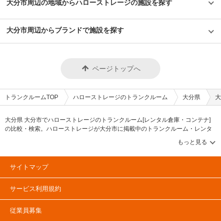
かった」という声も多く、衣類や本などの趣味や生活用品を自宅以外の押入
大分市周辺の地域からハローストレージの施設を探す
い。時期によっては月額使用料や事務手数料がお得になるキャンペーンも実
れに入れておく感覚で中長期的に利用されている傾向があります。 セキュ
施していますので、LIFULLトランクルームの施設詳細ページをご覧くださ
リティや安全面について教えてください。 トランクハウス24で細心の注意
い。 編集後記 現在、都内を中心に約1,000台（2020年1月現在）のバイク専
を払っているのが空気の流れ。外が寒いから中は暖かくではなく、結露やカ
大分市周辺からブランドで施設を探す
用スペースを管理しているエリアリンク株式会社。2016年頃、西東京エリ
ビができないように温度調整が必要で、その鍵を握るのが、各階に数点設置
アで試験的にはじめた駐車場タイプのバイクパーキングは当初ここまでの拡
しているサーキュレーター。風を送り込み部屋の空気を循環させることで荷
大を予想していなかったとのことだが、順調に拡大を続けているという。人
物を保管するのに最適な環境を1年中作り出しています。また、トランクハ
気施設の一つである足立区の「ハローバイクボックス足立竹ノ塚パート2」
ウス24東中野店では、スマートキーや専用アプリによる鍵の解錠施錠にも
は、風雨による汚れや浸食防止に強いBOXシェローを採用しており、東証
対応。警備会社と契約をしているため、万が一のことがあっても対応できる
ページトップへ
マザーズ上場企業が運営しているバイク専用のスペースなので、安心して利
ことはもちろん、小さなトラブルでも問い合わせれば、自社の物件管理部隊
用できると思った。
がすぐに駆けつける体制も整備しています。 費用や契約について教えてく
ださい。 簡単手続き。スマートキーを採用したことで、その場で専用アプ
リを使って施設のエントランスキーを解錠でき、スタッフの立会いがなくて
トランクルームTOP
ハローストレージのトランクルーム
大分県
大
もスムーズに内覧できます。また、Webやスマホのみでも契約申し込みが
できるので、最短即日利用も可能です。不明点があれば、お気軽にお問い合
わせください。 編集後記 誰もが知っているキャラクター「キティちゃん」
大分県 大分市でハローストレージのトランクルーム[レンタル倉庫・コンテナ]
がビル正面に大きく貼られているトランクハウス24。インパクトがありな
の比較・検索。ハローストレージが大分市に掲載中のトランクルーム・レンタ
がらも、街の景色に馴染んでいる親しみやすい印象を受けた。2018年から
ル倉庫・レンタルコンテナなどの収納スペースを、借りたい地域から探して、
開始した新しいトランクルームのサービスだが、そのはじめたきっかけをお
広さ・料金[賃料]・セキュリティ・空調完備・24時間出し入れ可能などの希望条
聞きすると、よりお客様に寄り添ったトランクルームを提供したかったから
件で絞込み！豊富な物件数から様々な方法でご希望の収納スペースを簡単に探
という声が返ってきた。もともと同社は屋外のコンテナ型トランクルームで
せるトランクルーム情報サイトです。ハローストレージで気になるトランクル
国内トップシェアを誇る企業だが、郊外にあることも多く、車を利用して自
サイトマップ
ームを見つけたら、メールか電話でお問合せが可能です（無料）。
ら伺う必要があった。その点、屋内型のトランクルームは住宅エリアにて使
いたいときに使える場所にあるという利点があり、女性が使いずらいという
サービス利用規約
イメージも安心のセキュリティやクリーンで清潔な部屋といった機能面でも
カバーしている。一度使ってみるとその便利さが気に入り、長く継続して使
うお客様が多いというのも納得できる取材だった。
従業員募集
©1976,2019SANRIOCO.,LTD.APPROVALNO.G601228