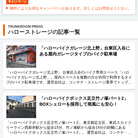
物件によりお得なキャンペーンがあります。詳しくはお問合せください。
TRUNKROOM PRESS
ハローストレージの記事一覧
「ハローバイクガレージ北上野」台東区入谷に
ある屋内ガレージタイプのバイク駐車場
「ハローバイクガレージ北上野」 台東区入谷のバイク専用スペース「ハロ
ーバイクガレージ北上野」。屋内スペースを複数の方が共同で利用するタイ
プのバイク駐車場です。運営会社は、コンテナ・ストレージ業界でトップレ
ベルのシェアを誇り、東証マザーズにも上場しているエリアリンク株式会
社。 今回は、エリアリンク株式会社が運営している「ハローバイクガレー
ジ北上野」の特長や利用用途などをご紹介致します。 「ハローバイクガレ
「ハローバイクボックス足立竹ノ塚パート2」
ージ北上野」の特長を教えてください。 東京メトロ日比谷線の入谷駅から
BOXシェローを採用して雨風にも安心！
徒歩4分、JR山手線の鶯谷駅から徒歩10分の場所に位置する「ハローバイク
ガレージ北上野」。駅近なバイク駐車スペースであり、24時間365日ご利用
頂けます。広さ2.25帖・幅130cm・奥行き270cmのスペースをご用意して
おり、大型バイクの駐車にも対応可能です。また、屋内型トランクルーム
「ハローバイクボックス足立竹ノ塚パート2」 東京都足立区、東武スカイツ
「ハローストレージ北上野」と隣接していてパーツやメンテナンス用品の収
リーライン西新井駅から徒歩15分、竹ノ塚駅から徒歩14分の距離にある
納にご利用頂けます。ツーリングにお出掛する際にも大変便利です。 主に
「ハローバイクボックス足立竹ノ塚パート2」。 運営会社は、コンテナ・ス
どんな方がご利用されているのでしょうか？ 主に入谷駅周辺エリアを中心
トレージ業界でトップレベルのシェアを誇り、東証マザーズにも上場してい