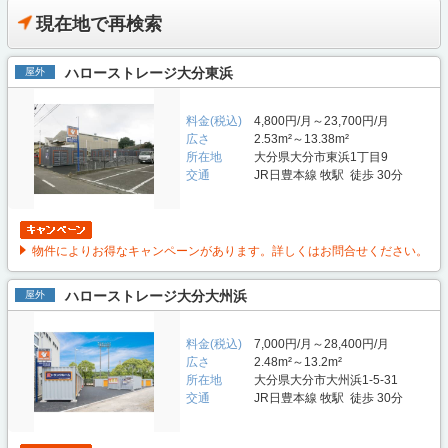
現在地で再検索
ハローストレージ大分東浜
屋外
料金(税込)
4,800円/月～23,700円/月
広さ
2.53m²～13.38m²
所在地
大分県大分市東浜1丁目9
交通
JR日豊本線 牧駅 徒歩 30分
物件によりお得なキャンペーンがあります。詳しくはお問合せください。
ハローストレージ大分大州浜
屋外
料金(税込)
7,000円/月～28,400円/月
広さ
2.48m²～13.2m²
所在地
大分県大分市大州浜1-5-31
交通
JR日豊本線 牧駅 徒歩 30分