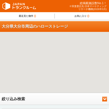
総掲載施設数No.1！
※実査委託先:日本マーケティング
リサーチ機構(2026年3月)
0
0
最近見た物件
お気に入り
大分県大分市周辺のハローストレージ
絞り込み検索