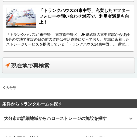
とした近隣エリアの方々にご利用頂いています。「ハローバイクガレージ北
るエリアリンク株式会社です。 今回は、エリアリンク株式会社が運営して
上野」は鶯谷や上野、稲荷町、田原町などからもアクセス良好なバイク専用
いる「ハローバイクボックス足立竹ノ塚パート2」の特長や利用用途などを
「トランクハウス24東中野」充実したアフター
施設なので、近隣エリアのライダーから人気があります。大きめの駐車スペ
ご紹介致します。 「ハローバイクボックス足立竹ノ塚パート2」の特長を教
フォローや問い合わせ対応で、利用者満足も向
ースのため、アメリカンクルーザー、レーサー・スポーツタイプ、ビッグス
えてください。 ボックスタイプの「ハローバイクボックス足立竹ノ塚パー
上！
クーターなど、高級車や大型車の保管にもご利用頂いております。 セキュ
ト2」は、国道4号線から車でアクセスしやすい立地にある施設です。 広さ2
リティや安全面について教えてください。 「ハローバイクガレージ北上
帖・幅110cm・奥行き252cm・高さ197cmのバイクボックスが17室ご用意
野」は屋内タイプで雨風を防ぐことができ、また、電動シャッターや防犯カ
しており、24時間365日自由にご利用頂けます。 エリアリンク株式会社の
「トランクハウス24東中野」 東京都中野区、JR総武線の東中野駅から徒歩
メラなどを設置しているためセキュリテイ面もしっかりしているので、盗難
「ハローバイクボックス」は全国のライダー様から愛されているBOXシェ
8分の立地で施設の目の前の道路は生活道路になっており、地域に密着した
やイタズラから愛車を守りたい、大切なバイクを雨風で汚したくない方にお
ローを採用した施設のため、風雨による汚れや浸食に強いのが特長です。幅
ストレージサービスを提供している「トランクハウス24東中野」。 運営会
すすめです。 費用や契約について教えてください。 月額17,400円（税込）
広いラダーレールが付いており、バイクの乗り入れが簡単です。また、ボッ
社はエリアリンク株式会社。コンテナ・ストレージ業界でトップシェアを誇
の価格でバイク1台を駐車できます。施設の詳細な仕様については事前内覧
クス内には棚を設置しておりますので、ヘルメットなどの小物を置くことも
り、東証マザーズにも上場している会社です。全国に展開しているレンタル
をおすすめ致します。ご契約の前に駐車スペースや立地など確認頂けます。
可能です。パーツやメンテナンス用品も収納できるのでとても便利です。
収納用スペース「ハローストレージ」は、屋外型と屋内型合わせて約6万人
契約時はバイクのメーカー・車種・ナンバーを確認していますが、これから
主にどんな方がご利用されているのでしょうか？ 東武伊勢崎線やつくばエ
に利用されています。 今回は、エリアリンク株式会社が運営している「ト
現在地で再検索
バイクを購入する方はお問い合わせの際にお知らせください。時期によって
クスプレス線が通る足立区内にお住いのライダーの方を中心にご利用頂いて
ランクハウス24東中野」の特徴や利用用途の傾向、会社の想いなどをご紹
は使用料や事務手数料がお得になるキャンペーンも実施していますので、
おります。主にアメリカンクルーザーやビッグスクーター、レーサー・スポ
介します。 トランクハウス24東中野の特徴を教えてください。 2018年12
LIFULLトランクルームのメール又は電話にてお問い合わせください。 編集
ーツタイプなど高級車又は大型車の保管が多くみられます。 セキュリティ
月にオープンした「トランクハウス24東中野」。1階〜4階まで1軒まるごと
後記 「ハローバイクガレージ北上野」は駅から近くて万全なセキュリティ
や安全面について教えてください。 「ハローバイクボックス足立竹ノ塚パ
トランクルームで、部屋の大きさは0.9帖のコンパクトサイズから9.8帖の大
のある施設のため、人気がある。満車になることも多いため、気になった方
ート2」はBOXシェローを採用した施設のため屋外タイプのバイクパーキン
大分県
きいサイズまで展開しています。24時間365日利用でき、セキュリティも空
はお早めにお問い合わせした方が良さそうだ。 運営会社は東証マザーズ上
グと違って雨風を防ぐことができ、盗難のリスクも抑えることができます。
調も最新設備を整えているため、衣類・本・季節物などの荷物から大型家具
場企業でもあるエリアリンク株式会社。2016年頃、西東京エリアで試験的
各バイクボックスにバイクを収納するタイプなので、他の方のバイクを気に
や機材・備品など法人利用まで幅広い用途にご利用いただけます。 主にど
にはじめた駐車場タイプのバイクパーキングは当初ここまでの拡大を予想し
する必要がありません。セキュリティ面としてバイクボックスの扉に南京錠
んな方がご利用されているのでしょうか？ お客様は店舗から1.5キロ圏内に
条件からトランクルームを探す
ていなかったとのことだが、順調に拡大を続け、現在、都内を中心に1,000
をつけており、安心してバイクを保管できる収納スペースです。また、施設
お住いの方がほとんどです。他社であれば3キロ圏内程か車で移動する場所
台分ほどスペースを管理している（2020年1月現在）。その運営ノウハウが
内には外灯照明も完備していますので、夜間でもバイクを出し入れしやすい
にあることが多いのですが、「トランクハウス24」は住宅街の生活道路に
ある「ハローバイクガレージ北上野」は、誰もが安心して利用できる施設な
環境です。 費用や契約について教えてください。 月額11,300円（税込）の
面しているため地域に密着した運営ができています（ご自宅から車で荷物を
大分市の詳細地域からハローストレージの施設を探す
ので、愛車を守りたい近隣エリアの方は要チェックなスポットではないかと
価格でバイクボックスをご利用頂けます。「ハローバイクボックス足立竹ノ
運送するサービスも利用可能）。また、利用用途で多いのはファミリー層の
思った。
塚パート2」は施設見学が可能なので、バイクボックスの大きさや立地が気
他、都心の店舗は一人暮らしの若い方や女性、法人企業にも利用いただいて
になる方は見学を申し込みください。契約時はバイクのナンバーを確認して
います。任意に調査したユーザーインタビューでは「一度使うと便利さが分
います。これからバイクを購入する方はお問い合わせの際にお知らせくださ