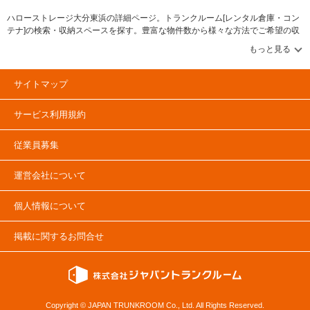
ハローストレージ大分東浜の詳細ページ。トランクルーム[レンタル倉庫・コン
テナ]の検索・収納スペースを探す。豊富な物件数から様々な方法でご希望の収
納スペースを簡単に探せるトランクルーム情報サイトです。ハローストレージ
大分東浜の住所・最寄りの駅、物件タイプのご紹介や料金表、お得なキャンペ
ーン情報もあります。気になる物件タイプを見つけたら、メールか電話でお問
合せが可能です（無料）。
サイトマップ
サービス利用規約
従業員募集
運営会社について
個人情報について
掲載に関するお問合せ
Copyright © JAPAN TRUNKROOM Co., Ltd. All Rights Reserved.