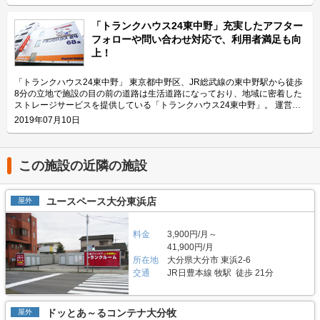
施設なので、近隣エリアのライダーから人気があります。大きめの駐車スペ
いる「ハローバイクボックス足立竹ノ塚パート2」の特長や利用用途などを
ースのため、アメリカンクルーザー、レーサー・スポーツタイプ、ビッグス
ご紹介致します。 「ハローバイクボックス足立竹ノ塚パート2」の特長を教
「トランクハウス24東中野」充実したアフター
クーターなど、高級車や大型車の保管にもご利用頂いております。 セキュ
えてください。 ボックスタイプの「ハローバイクボックス足立竹ノ塚パー
フォローや問い合わせ対応で、利用者満足も向
リティや安全面について教えてください。 「ハローバイクガレージ北上
ト2」は、国道4号線から車でアクセスしやすい立地にある施設です。 広さ2
上！
野」は屋内タイプで雨風を防ぐことができ、また、電動シャッターや防犯カ
帖・幅110cm・奥行き252cm・高さ197cmのバイクボックスが17室ご用意
メラなどを設置しているためセキュリテイ面もしっかりしているので、盗難
しており、24時間365日自由にご利用頂けます。 エリアリンク株式会社の
やイタズラから愛車を守りたい、大切なバイクを雨風で汚したくない方にお
「ハローバイクボックス」は全国のライダー様から愛されているBOXシェ
「トランクハウス24東中野」 東京都中野区、JR総武線の東中野駅から徒歩
すすめです。 費用や契約について教えてください。 月額17,400円（税込）
ローを採用した施設のため、風雨による汚れや浸食に強いのが特長です。幅
8分の立地で施設の目の前の道路は生活道路になっており、地域に密着した
の価格でバイク1台を駐車できます。施設の詳細な仕様については事前内覧
広いラダーレールが付いており、バイクの乗り入れが簡単です。また、ボッ
ストレージサービスを提供している「トランクハウス24東中野」。 運営会
をおすすめ致します。ご契約の前に駐車スペースや立地など確認頂けます。
クス内には棚を設置しておりますので、ヘルメットなどの小物を置くことも
社はエリアリンク株式会社。コンテナ・ストレージ業界でトップシェアを誇
2019年07月10日
契約時はバイクのメーカー・車種・ナンバーを確認していますが、これから
可能です。パーツやメンテナンス用品も収納できるのでとても便利です。
り、東証マザーズにも上場している会社です。全国に展開しているレンタル
バイクを購入する方はお問い合わせの際にお知らせください。時期によって
主にどんな方がご利用されているのでしょうか？ 東武伊勢崎線やつくばエ
収納用スペース「ハローストレージ」は、屋外型と屋内型合わせて約6万人
は使用料や事務手数料がお得になるキャンペーンも実施していますので、
クスプレス線が通る足立区内にお住いのライダーの方を中心にご利用頂いて
に利用されています。 今回は、エリアリンク株式会社が運営している「ト
LIFULLトランクルームのメール又は電話にてお問い合わせください。 編集
おります。主にアメリカンクルーザーやビッグスクーター、レーサー・スポ
ランクハウス24東中野」の特徴や利用用途の傾向、会社の想いなどをご紹
この施設の近隣の施設
後記 「ハローバイクガレージ北上野」は駅から近くて万全なセキュリティ
ーツタイプなど高級車又は大型車の保管が多くみられます。 セキュリティ
介します。 トランクハウス24東中野の特徴を教えてください。 2018年12
のある施設のため、人気がある。満車になることも多いため、気になった方
や安全面について教えてください。 「ハローバイクボックス足立竹ノ塚パ
月にオープンした「トランクハウス24東中野」。1階〜4階まで1軒まるごと
はお早めにお問い合わせした方が良さそうだ。 運営会社は東証マザーズ上
ート2」はBOXシェローを採用した施設のため屋外タイプのバイクパーキン
トランクルームで、部屋の大きさは0.9帖のコンパクトサイズから9.8帖の大
ユースペース大分東浜店
屋外
場企業でもあるエリアリンク株式会社。2016年頃、西東京エリアで試験的
グと違って雨風を防ぐことができ、盗難のリスクも抑えることができます。
きいサイズまで展開しています。24時間365日利用でき、セキュリティも空
にはじめた駐車場タイプのバイクパーキングは当初ここまでの拡大を予想し
各バイクボックスにバイクを収納するタイプなので、他の方のバイクを気に
調も最新設備を整えているため、衣類・本・季節物などの荷物から大型家具
ていなかったとのことだが、順調に拡大を続け、現在、都内を中心に1,000
する必要がありません。セキュリティ面としてバイクボックスの扉に南京錠
や機材・備品など法人利用まで幅広い用途にご利用いただけます。 主にど
料金
3,900円/月～
台分ほどスペースを管理している（2020年1月現在）。その運営ノウハウが
をつけており、安心してバイクを保管できる収納スペースです。また、施設
んな方がご利用されているのでしょうか？ お客様は店舗から1.5キロ圏内に
41,900円/月
ある「ハローバイクガレージ北上野」は、誰もが安心して利用できる施設な
内には外灯照明も完備していますので、夜間でもバイクを出し入れしやすい
お住いの方がほとんどです。他社であれば3キロ圏内程か車で移動する場所
所在地
大分県大分市 東浜2-6
ので、愛車を守りたい近隣エリアの方は要チェックなスポットではないかと
環境です。 費用や契約について教えてください。 月額11,300円（税込）の
にあることが多いのですが、「トランクハウス24」は住宅街の生活道路に
思った。
交通
JR日豊本線 牧駅 徒歩 21分
価格でバイクボックスをご利用頂けます。「ハローバイクボックス足立竹ノ
面しているため地域に密着した運営ができています（ご自宅から車で荷物を
塚パート2」は施設見学が可能なので、バイクボックスの大きさや立地が気
運送するサービスも利用可能）。また、利用用途で多いのはファミリー層の
になる方は見学を申し込みください。契約時はバイクのナンバーを確認して
他、都心の店舗は一人暮らしの若い方や女性、法人企業にも利用いただいて
います。これからバイクを購入する方はお問い合わせの際にお知らせくださ
います。任意に調査したユーザーインタビューでは「一度使うと便利さが分
ドッとあ～るコンテナ大分牧
屋外
い。時期によっては月額使用料や事務手数料がお得になるキャンペーンも実