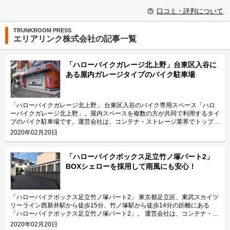
口コミ・評判について
TRUNKROOM PRESS
エリアリンク株式会社の記事一覧
「ハローバイクガレージ北上野」台東区入谷に
ある屋内ガレージタイプのバイク駐車場
「ハローバイクガレージ北上野」 台東区入谷のバイク専用スペース「ハロ
ーバイクガレージ北上野」。屋内スペースを複数の方が共同で利用するタイ
プのバイク駐車場です。運営会社は、コンテナ・ストレージ業界でトップレ
ベルのシェアを誇り、東証マザーズにも上場しているエリアリンク株式会
2020年02月20日
社。 今回は、エリアリンク株式会社が運営している「ハローバイクガレー
ジ北上野」の特長や利用用途などをご紹介致します。 「ハローバイクガレ
ージ北上野」の特長を教えてください。 東京メトロ日比谷線の入谷駅から
「ハローバイクボックス足立竹ノ塚パート2」
徒歩4分、JR山手線の鶯谷駅から徒歩10分の場所に位置する「ハローバイク
BOXシェローを採用して雨風にも安心！
ガレージ北上野」。駅近なバイク駐車スペースであり、24時間365日ご利用
頂けます。広さ2.25帖・幅130cm・奥行き270cmのスペースをご用意して
おり、大型バイクの駐車にも対応可能です。また、屋内型トランクルーム
「ハローストレージ北上野」と隣接していてパーツやメンテナンス用品の収
「ハローバイクボックス足立竹ノ塚パート2」 東京都足立区、東武スカイツ
納にご利用頂けます。ツーリングにお出掛する際にも大変便利です。 主に
リーライン西新井駅から徒歩15分、竹ノ塚駅から徒歩14分の距離にある
どんな方がご利用されているのでしょうか？ 主に入谷駅周辺エリアを中心
「ハローバイクボックス足立竹ノ塚パート2」。 運営会社は、コンテナ・ス
とした近隣エリアの方々にご利用頂いています。「ハローバイクガレージ北
トレージ業界でトップレベルのシェアを誇り、東証マザーズにも上場してい
2020年02月20日
上野」は鶯谷や上野、稲荷町、田原町などからもアクセス良好なバイク専用
るエリアリンク株式会社です。 今回は、エリアリンク株式会社が運営して