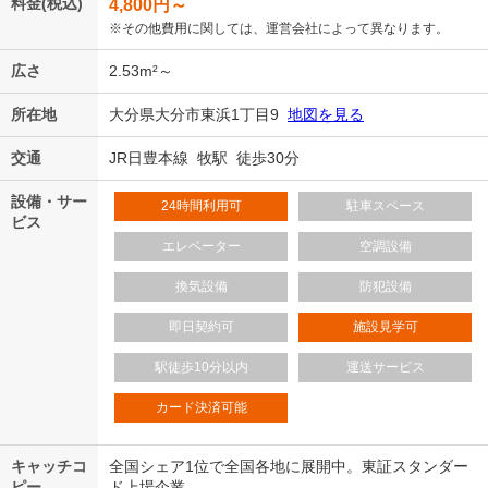
料金(税込)
4,800
円～
※その他費用に関しては、運営会社によって異なります。
広さ
2.53m²～
所在地
大分県大分市東浜1丁目9
地図を見る
交通
JR日豊本線 牧駅 徒歩30分
設備・サー
24時間利用可
駐車スペース
ビス
エレベーター
空調設備
換気設備
防犯設備
即日契約可
施設見学可
駅徒歩10分以内
運送サービス
カード決済可能
キャッチコ
全国シェア1位で全国各地に展開中。東証スタンダー
ピー
ド上場企業。