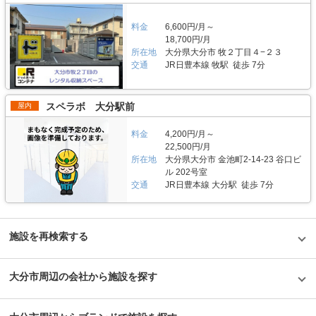
かった」という声も多く、衣類や本などの趣味や生活用品を自宅以外の押入
施していますので、LIFULLトランクルームの施設詳細ページをご覧くださ
れに入れておく感覚で中長期的に利用されている傾向があります。 セキュ
い。 編集後記 現在、都内を中心に約1,000台（2020年1月現在）のバイク専
リティや安全面について教えてください。 トランクハウス24で細心の注意
料金
6,600円/月～
用スペースを管理しているエリアリンク株式会社。2016年頃、西東京エリ
を払っているのが空気の流れ。外が寒いから中は暖かくではなく、結露やカ
18,700円/月
アで試験的にはじめた駐車場タイプのバイクパーキングは当初ここまでの拡
ビができないように温度調整が必要で、その鍵を握るのが、各階に数点設置
所在地
大分県大分市 牧２丁目４−２３
大を予想していなかったとのことだが、順調に拡大を続けているという。人
しているサーキュレーター。風を送り込み部屋の空気を循環させることで荷
交通
JR日豊本線 牧駅 徒歩 7分
気施設の一つである足立区の「ハローバイクボックス足立竹ノ塚パート2」
物を保管するのに最適な環境を1年中作り出しています。また、トランクハ
は、風雨による汚れや浸食防止に強いBOXシェローを採用しており、東証
ウス24東中野店では、スマートキーや専用アプリによる鍵の解錠施錠にも
マザーズ上場企業が運営しているバイク専用のスペースなので、安心して利
対応。警備会社と契約をしているため、万が一のことがあっても対応できる
用できると思った。
ことはもちろん、小さなトラブルでも問い合わせれば、自社の物件管理部隊
スペラボ 大分駅前
屋内
がすぐに駆けつける体制も整備しています。 費用や契約について教えてく
ださい。 簡単手続き。スマートキーを採用したことで、その場で専用アプ
料金
4,200円/月～
リを使って施設のエントランスキーを解錠でき、スタッフの立会いがなくて
22,500円/月
もスムーズに内覧できます。また、Webやスマホのみでも契約申し込みが
所在地
大分県大分市 金池町2-14-23 谷口ビ
できるので、最短即日利用も可能です。不明点があれば、お気軽にお問い合
わせください。 編集後記 誰もが知っているキャラクター「キティちゃん」
ル 202号室
がビル正面に大きく貼られているトランクハウス24。インパクトがありな
交通
JR日豊本線 大分駅 徒歩 7分
がらも、街の景色に馴染んでいる親しみやすい印象を受けた。2018年から
開始した新しいトランクルームのサービスだが、そのはじめたきっかけをお
聞きすると、よりお客様に寄り添ったトランクルームを提供したかったから
という声が返ってきた。もともと同社は屋外のコンテナ型トランクルームで
施設を再検索する
国内トップシェアを誇る企業だが、郊外にあることも多く、車を利用して自
ら伺う必要があった。その点、屋内型のトランクルームは住宅エリアにて使
いたいときに使える場所にあるという利点があり、女性が使いずらいという
イメージも安心のセキュリティやクリーンで清潔な部屋といった機能面でも
大分市周辺の会社から施設を探す
カバーしている。一度使ってみるとその便利さが気に入り、長く継続して使
うお客様が多いというのも納得できる取材だった。
©1976,2019SANRIOCO.,LTD.APPROVALNO.G601228