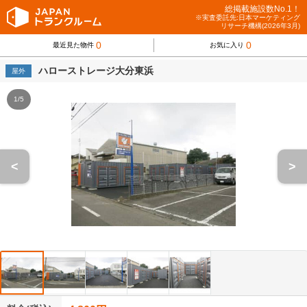
総掲載施設数No.1！
※実査委託先:日本マーケティング
リサーチ機構(2026年3月)
0
0
最近見た物件
お気に入り
ハローストレージ大分東浜
屋外
1/5
<
>