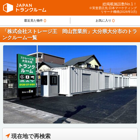
総掲載施設数No.1！
※実査委託先:日本マーケティング
リサーチ機構(2026年3月)
0
0
最近見た物件
お気に入り
「株式会社ストレージ王 岡山営業所」大分県大分市のトラ
ンクルーム一覧
現在地で再検索