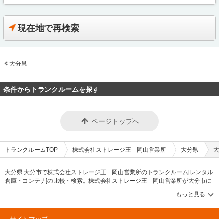
現在地で再検索
大分県
条件からトランクルームを探す
ページトップへ
トランクルームTOP
株式会社ストレージ王 岡山営業所
大分県
大
大分県 大分市で株式会社ストレージ王 岡山営業所のトランクルーム[レンタル
倉庫・コンテナ]の比較・検索。株式会社ストレージ王 岡山営業所が大分市に
掲載中のトランクルーム・レンタル倉庫・レンタルコンテナなどの収納スペー
スを、借りたい地域から探して、広さ・料金[賃料]・セキュリティ・空調完備・
24時間出し入れ可能などの希望条件で絞込み！豊富な物件数から様々な方法で
ご希望の収納スペースを簡単に探せるトランクルーム情報サイトです。株式会
サイトマップ