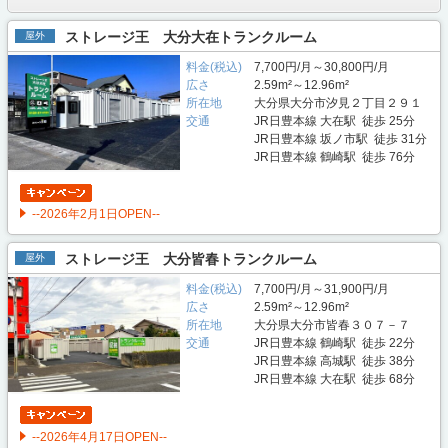
ストレージ王 大分大在トランクルーム
屋外
料金(税込)
7,700円/月～30,800円/月
広さ
2.59m²～12.96m²
所在地
大分県大分市汐見２丁目２９１
交通
JR日豊本線 大在駅 徒歩 25分
JR日豊本線 坂ノ市駅 徒歩 31分
JR日豊本線 鶴崎駅 徒歩 76分
--2026年2月1日OPEN--
ストレージ王 大分皆春トランクルーム
屋外
料金(税込)
7,700円/月～31,900円/月
広さ
2.59m²～12.96m²
所在地
大分県大分市皆春３０７－７
交通
JR日豊本線 鶴崎駅 徒歩 22分
JR日豊本線 高城駅 徒歩 38分
JR日豊本線 大在駅 徒歩 68分
--2026年4月17日OPEN--