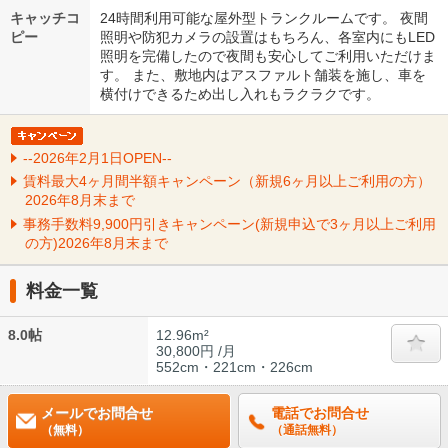
キャッチコ
24時間利用可能な屋外型トランクルームです。 夜間
ピー
照明や防犯カメラの設置はもちろん、各室内にもLED
照明を完備したので夜間も安心してご利用いただけま
す。 また、敷地内はアスファルト舗装を施し、車を
横付けできるため出し入れもラクラクです。
--2026年2月1日OPEN--
賃料最大4ヶ月間半額キャンペーン（新規6ヶ月以上ご利用の方）
2026年8月末まで
事務手数料9,900円引きキャンペーン(新規申込で3ヶ月以上ご利用
の方)2026年8月末まで
料金一覧
8.0帖
12.96m²
30,800円 /月
552cm・221cm・226cm
メールでお問合せ
電話でお問合せ
（無料）
（通話無料）