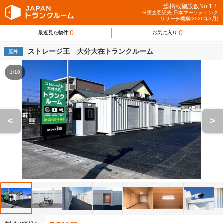
総掲載施設数No.1！
※実査委託先:日本マーケティング
リサーチ機構(2026年3月)
0
0
最近見た物件
お気に入り
ストレージ王 大分大在トランクルーム
屋外
1/10
<
>