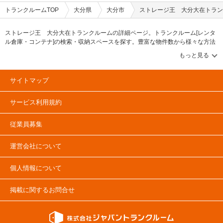
トランクルームTOP
大分県
大分市
ストレージ王 大分大在トラン
ストレージ王 大分大在トランクルームの詳細ページ。トランクルーム[レンタ
ル倉庫・コンテナ]の検索・収納スペースを探す。豊富な物件数から様々な方法
でご希望の収納スペースを簡単に探せるトランクルーム情報サイトです。スト
レージ王 大分大在トランクルームの住所・最寄りの駅、物件タイプのご紹介
や料金表、お得なキャンペーン情報もあります。気になる物件タイプを見つけ
たら、メールか電話でお問合せが可能です（無料）。
サイトマップ
サービス利用規約
従業員募集
運営会社について
個人情報について
掲載に関するお問合せ