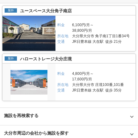
ユースペース大分角子南店
屋外
料金
6,100円/月～
38,800円/月
所在地
大分県大分市 角子南1丁目1番34号
交通
JR日豊本線 大在駅 徒歩 21分
ハローストレージ大分庄境
屋外
料金
4,800円/月～
17,600円/月
所在地
大分県大分市 庄境100番,101番
交通
JR日豊本線 大在駅 徒歩 35分
施設を再検索する
大分市周辺の会社から施設を探す