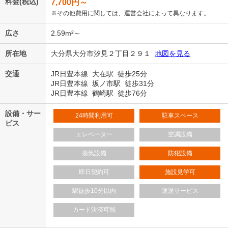
料金(税込)
7,700
円～
※その他費用に関しては、運営会社によって異なります。
広さ
2.59m²～
所在地
大分県大分市汐見２丁目２９１
地図を見る
交通
JR日豊本線 大在駅 徒歩25分
JR日豊本線 坂ノ市駅 徒歩31分
JR日豊本線 鶴崎駅 徒歩76分
設備・サー
24時間利用可
駐車スペース
ビス
エレベーター
空調設備
換気設備
防犯設備
即日契約可
施設見学可
駅徒歩10分以内
運送サービス
カード決済可能