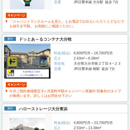
交通
JR日豊本線 大分駅 徒歩 7分
「ジャパントランクルームを見た」とお電話でお伝えいただくとどなたで
も値引き可能。 お気軽にご相談ください。
ドッとあ～るコンテナ大分牧
屋外
料金(税込)
6,600円/月～18,700円/月
広さ
2.43m²～6.38m²
所在地
大分県大分市牧２丁目４−２３
交通
JR日豊本線 牧駅 徒歩 7分
今月ご契約者様限定 6ヶ月賃料半額キャンペーン実施中 対象外のタイプ
が御座います。詳しくはお問合せ下さい
ハローストレージ大分東浜
屋外
料金(税込)
4,800円/月～23,700円/月
広さ
2.53m²～13.38m²