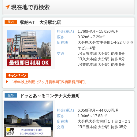
現在地で再検索
収納PiT 大分駅北店
屋内
料金(税込)
1,760円/月～15,620円/月
広さ
0.32m²～7.29m²
所在地
大分県大分市中央町1-4-22 サクラ
ヤビル 4階
交通
JR日豊本線 大分駅 徒歩 8分
JR久大本線 大分駅 徒歩 8分
JR豊肥本線 大分駅 徒歩 8分
「半年以上利用で2ヶ月賃料0円&初期費用0円」
ドッとあ～るコンテナ大分豊町
屋外
料金(税込)
6,050円/月～44,000円/月
広さ
1.94m²～17.82m²
所在地
大分県大分市豊町１丁目２−２３
交通
JR日豊本線 大分駅 徒歩 35分