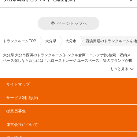
ページトップへ
トランクルームTOP
大分県
大分市
西浜周辺のトランクルームを地
大分県 大分市西浜のトランクルーム[レンタル倉庫・コンテナ]の検索・収納ス
ペース探しなら西浜には「ハローストレージ,ユースペース」等のブランドが掲
載されています。借りたい地域から探して、広さ・料金[賃料]・セキュリティ・
空調完備・24時間出し入れ可能などの希望条件で絞込み！豊富な物件数から
様々な方法でご希望の収納スペースを簡単に探せるトランクルーム情報サイト
です。西浜で気になるトランクルームを見つけたら、メールか電話でお問合せ
サイトマップ
が可能です（無料）。
サービス利用規約
従業員募集
運営会社について