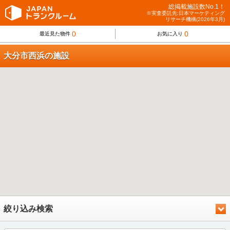
総掲載施設数No.1！
※実査委託先:日本マーケティング
リサーチ機構(2026年3月)
0
0
最近見た物件
お気に入り
大分市西浜の施設
絞り込み検索