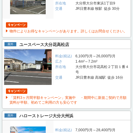
所在地
大分県大分市東浜1丁目9
交通
JR日豊本線 牧駅 徒歩 30分
物件によりお得なキャンペーンがあります。詳しくはお問合せください。
ユースペース大分花高松店
屋外
料金(税込)
6,100円/月～26,000円/月
広さ
1.4m²～7.2m²
所在地
大分県大分市花高松２丁目１番４
号
交通
JR日豊本線 高城駅 徒歩 16分
「賃料3ヶ月間半額キャンペーン」実施中 ・期間中に新規ご契約で月額
賃料が半額、初めてご利用の方も安心です
ハローストレージ大分大州浜
屋外
料金(税込)
7,000円/月～28,400円/月