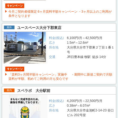
今月ご契約者様限定 6ヶ月賃料半額キャンペーン ・3ヶ月以上のご利用が
条件となります
ユースペース大分下郡東店
屋外
料金(税込)
6,100円/月～42,500円/月
広さ
1.5m²～12.6m²
所在地
大分県大分市下郡東２丁目１番１
号
交通
JR日豊本線 牧駅 徒歩 14分
「賃料3ヶ月間半額キャンペーン」実施中 ・期間中に新規ご契約で月額
賃料が半額、初めてご利用の方も安心です
スペラボ 大分駅前
屋内
料金(税込)
4,200円/月～22,500円/月
広さ
0.38m²～6.07m²
所在地
大分県大分市金池町2-14-23 谷口
ビル 202号室