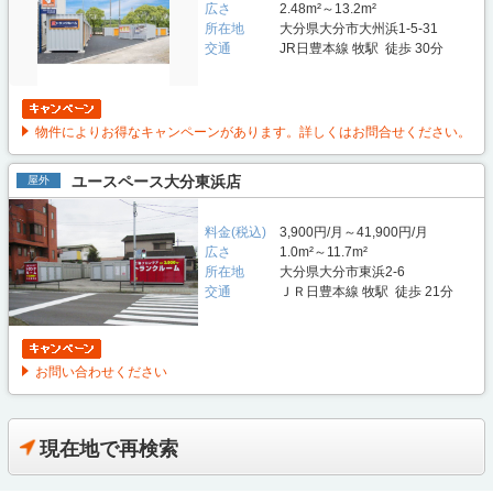
広さ
2.48m²～13.2m²
所在地
大分県大分市大州浜1-5-31
交通
JR日豊本線 牧駅 徒歩 30分
物件によりお得なキャンペーンがあります。詳しくはお問合せください。
ユースペース大分東浜店
屋外
料金(税込)
3,900円/月～41,900円/月
広さ
1.0m²～11.7m²
所在地
大分県大分市東浜2-6
交通
ＪＲ日豊本線 牧駅 徒歩 21分
お問い合わせください
現在地で再検索