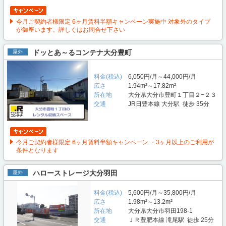
今月ご契約者様限定 6ヶ月賃料半額キャンペーン実施中 対象外のタイプ
が御座います。詳しくはお問合せ下さい
ドッとあ～るコンテナ大分豊町
屋外
料金(税込)
6,050円/月～44,000円/月
広さ
1.94m²～17.82m²
所在地
大分県大分市豊町１丁目２−２３
交通
JR日豊本線 大分駅 徒歩 35分
今月ご契約者様限定 6ヶ月賃料半額キャンペーン ・3ヶ月以上のご利用が
条件となります
ハローストレージ大分羽田
屋外
料金(税込)
5,600円/月～35,800円/月
広さ
1.98m²～13.2m²
所在地
大分県大分市羽田198-1
交通
ＪＲ豊肥本線 滝尾駅 徒歩 25分