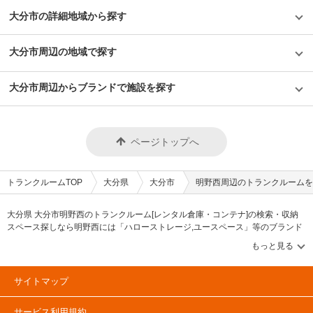
大分市の詳細地域から探す
大分市周辺の地域で探す
大分市周辺からブランドで施設を探す
ページトップへ
トランクルームTOP
大分県
大分市
明野西周辺のトランクルームを
大分県 大分市明野西のトランクルーム[レンタル倉庫・コンテナ]の検索・収納
スペース探しなら明野西には「ハローストレージ,ユースペース」等のブランド
が掲載されています。借りたい地域から探して、広さ・料金[賃料]・セキュリテ
ィ・空調完備・24時間出し入れ可能などの希望条件で絞込み！豊富な物件数か
ら様々な方法でご希望の収納スペースを簡単に探せるトランクルーム情報サイ
トです。明野西で気になるトランクルームを見つけたら、メールか電話でお問
サイトマップ
合せが可能です（無料）。
サービス利用規約