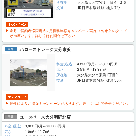
所在地
大分県大分市牧２丁目４−２３
交通
JR日豊本線 牧駅 徒歩 7分
今月ご契約者様限定 6ヶ月賃料半額キャンペーン実施中 対象外のタイプ
が御座います。詳しくはお問合せ下さい
ハローストレージ大分東浜
屋外
料金(税込)
4,800円/月～23,700円/月
広さ
2.53m²～13.38m²
所在地
大分県大分市東浜1丁目9
交通
JR日豊本線 牧駅 徒歩 30分
物件によりお得なキャンペーンがあります。詳しくはお問合せください。
ユースペース大分明野北店
屋外
料金(税込)
3,900円/月～38,800円/月
広さ
1.0m²～11.7m²