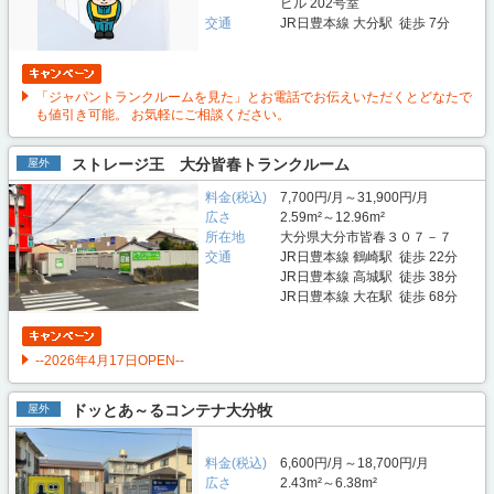
ビル 202号室
交通
JR日豊本線 大分駅 徒歩 7分
「ジャパントランクルームを見た」とお電話でお伝えいただくとどなたで
も値引き可能。 お気軽にご相談ください。
ストレージ王 大分皆春トランクルーム
屋外
料金(税込)
7,700円/月～31,900円/月
広さ
2.59m²～12.96m²
所在地
大分県大分市皆春３０７－７
交通
JR日豊本線 鶴崎駅 徒歩 22分
JR日豊本線 高城駅 徒歩 38分
JR日豊本線 大在駅 徒歩 68分
--2026年4月17日OPEN--
ドッとあ～るコンテナ大分牧
屋外
料金(税込)
6,600円/月～18,700円/月
広さ
2.43m²～6.38m²