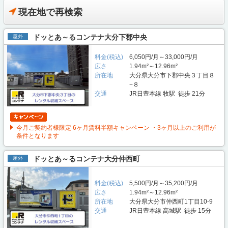
現在地で再検索
ドッとあ～るコンテナ大分下郡中央
屋外
料金(税込)
6,050円/月～33,000円/月
広さ
1.94m²～12.96m²
所在地
大分県大分市下郡中央３丁目８
−８
交通
JR日豊本線 牧駅 徒歩 21分
今月ご契約者様限定 6ヶ月賃料半額キャンペーン ・3ヶ月以上のご利用が
条件となります
ドッとあ～るコンテナ大分仲西町
屋外
料金(税込)
5,500円/月～35,200円/月
広さ
1.94m²～12.96m²
所在地
大分県大分市仲西町1丁目10-9
交通
JR日豊本線 高城駅 徒歩 15分