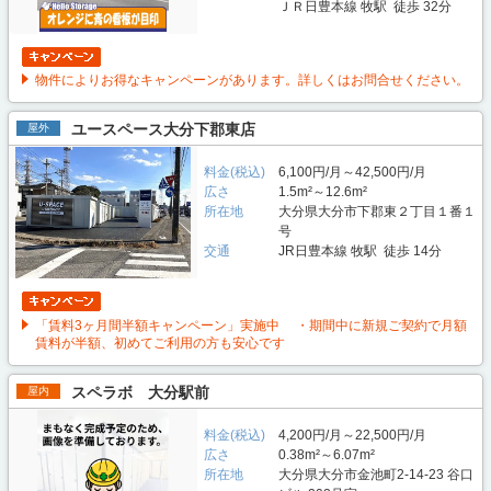
ＪＲ日豊本線 牧駅 徒歩 32分
物件によりお得なキャンペーンがあります。詳しくはお問合せください。
ユースペース大分下郡東店
屋外
料金(税込)
6,100円/月～42,500円/月
広さ
1.5m²～12.6m²
所在地
大分県大分市下郡東２丁目１番１
号
交通
JR日豊本線 牧駅 徒歩 14分
「賃料3ヶ月間半額キャンペーン」実施中 ・期間中に新規ご契約で月額
賃料が半額、初めてご利用の方も安心です
スペラボ 大分駅前
屋内
料金(税込)
4,200円/月～22,500円/月
広さ
0.38m²～6.07m²
所在地
大分県大分市金池町2-14-23 谷口