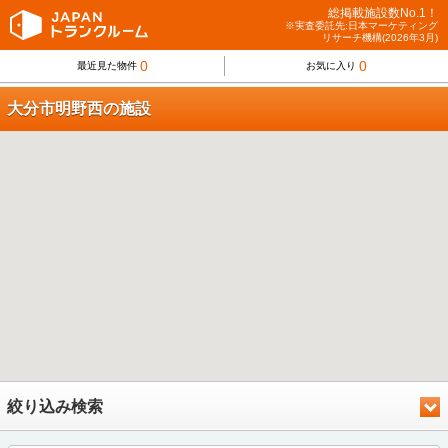
総掲載施設数No.1！
※実査委託先:日本マーケティング
リサーチ機構(2026年3月)
0
0
最近見た物件
お気に入り
大分市明野西の施設
絞り込み検索