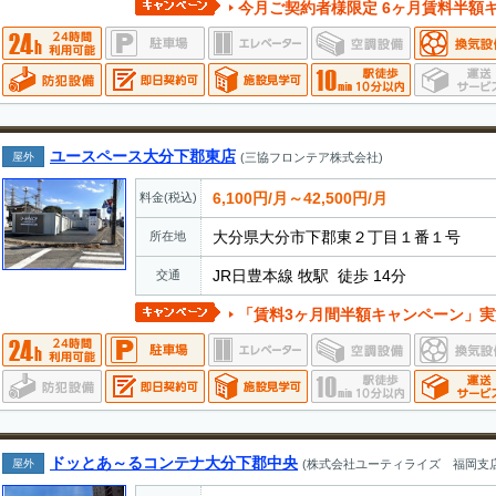
今月ご契約者様限定 6ヶ月賃料半額キャンペーン実施中
ユースペース大分下郡東店
屋外
(三協フロンテア株式会社)
6,100円/月～42,500円/月
料金(税込)
大分県大分市下郡東２丁目１番１号
所在地
JR日豊本線 牧駅 徒歩 14分
交通
「賃料3ヶ月間半額キャンペーン」実施中 ・期間中に新規
ドッとあ～るコンテナ大分下郡中央
屋外
(株式会社ユーティライズ 福岡支店