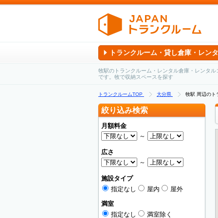
トランクルーム・貸し倉庫・レン
牧駅のトランクルーム・レンタル倉庫・レンタル
です。牧で収納スペースを探す
トランクルームTOP
大分県
牧駅 周辺の
絞り込み検索
月額料金
～
広さ
～
施設タイプ
指定なし
屋内
屋外
満室
指定なし
満室除く