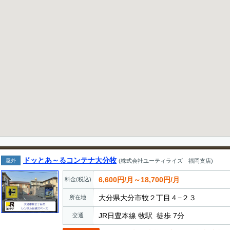
ドッとあ～るコンテナ大分牧
屋外
(株式会社ユーティライズ 福岡支店)
6,600円/月～18,700円/月
料金(税込)
大分県大分市牧２丁目４−２３
所在地
JR日豊本線 牧駅 徒歩 7分
交通