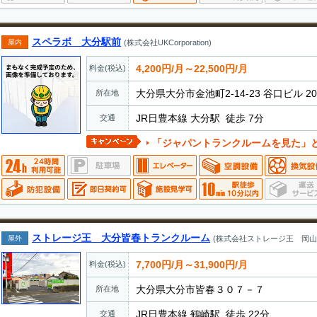
スペラボ 大分駅前
屋内
(株式会社UKCorporation)
4,200円/月～22,500円/月
料金(税込)
大分県大分市金池町2-14-23 谷口ビル 2
所在地
JR日豊本線 大分駅 徒歩 7分
交通
「ジャパントランクルームを見た」とお電話でお伝えいただ
ストレージ王 大分皆春トランクルーム
屋外
(株式会社ストレージ王 岡山
7,700円/月～31,900円/月
料金(税込)
大分県大分市皆春３０７－７
所在地
JR日豊本線 鶴崎駅 徒歩 22分
交通