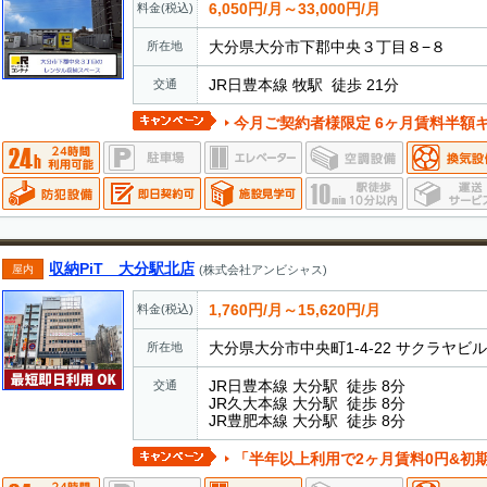
6,050円/月～33,000円/月
料金(税込)
大分県大分市下郡中央３丁目８−８
所在地
JR日豊本線 牧駅 徒歩 21分
交通
今月ご契約者様限定 6ヶ月賃料半額キャンペー
収納PiT 大分駅北店
屋内
(株式会社アンビシャス)
1,760円/月～15,620円/月
料金(税込)
大分県大分市中央町1-4-22 サクラヤビル
所在地
JR日豊本線 大分駅 徒歩 8分
交通
JR久大本線 大分駅 徒歩 8分
JR豊肥本線 大分駅 徒歩 8分
「半年以上利用で2ヶ月賃料0円&初