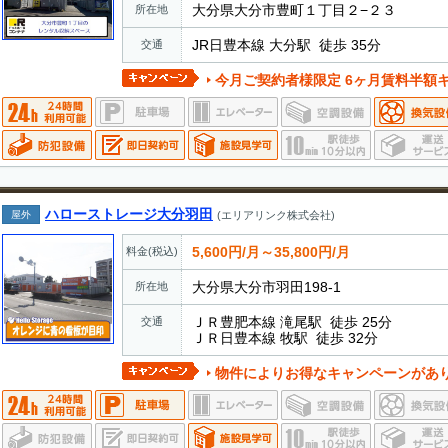
大分県大分市豊町１丁目２−２３
所在地
JR日豊本線 大分駅 徒歩 35分
交通
今月ご契約者様限定 6ヶ月賃料半額キャンペー
ハローストレージ大分羽田
屋外
(エリアリンク株式会社)
5,600円/月～35,800円/月
料金(税込)
大分県大分市羽田198-1
所在地
ＪＲ豊肥本線 滝尾駅 徒歩 25分
交通
ＪＲ日豊本線 牧駅 徒歩 32分
物件によりお得なキャンペーンがあ