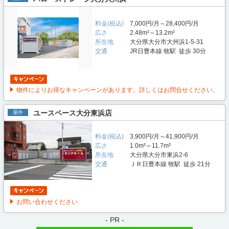
料金(税込)
7,000円/月～28,400円/月
広さ
2.48m²～13.2m²
所在地
大分県大分市大州浜1-5-31
交通
JR日豊本線 牧駅 徒歩 30分
物件によりお得なキャンペーンがあります。詳しくはお問合せください。
ユースペース大分東浜店
屋外
料金(税込)
3,900円/月～41,900円/月
広さ
1.0m²～11.7m²
所在地
大分県大分市東浜2-6
交通
ＪＲ日豊本線 牧駅 徒歩 21分
お問い合わせください
- PR -