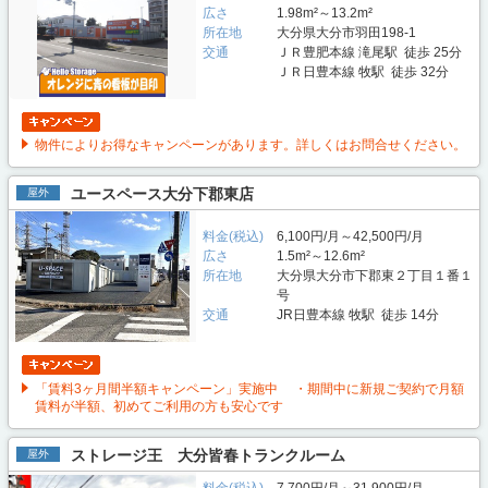
広さ
1.98m²～13.2m²
所在地
大分県大分市羽田198-1
交通
ＪＲ豊肥本線 滝尾駅 徒歩 25分
ＪＲ日豊本線 牧駅 徒歩 32分
物件によりお得なキャンペーンがあります。詳しくはお問合せください。
ユースペース大分下郡東店
屋外
料金(税込)
6,100円/月～42,500円/月
広さ
1.5m²～12.6m²
所在地
大分県大分市下郡東２丁目１番１
号
交通
JR日豊本線 牧駅 徒歩 14分
「賃料3ヶ月間半額キャンペーン」実施中 ・期間中に新規ご契約で月額
賃料が半額、初めてご利用の方も安心です
ストレージ王 大分皆春トランクルーム
屋外
料金(税込)
7,700円/月～31,900円/月