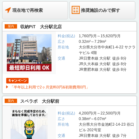
現在地で再検索
推奨施設のみで探す
収納PiT 大分駅北店
屋内
料金(税込)
1,760円/月～15,620円/月
広さ
0.32m²～7.29m²
所在地
大分県大分市中央町1-4-22 サクラ
ヤビル 4階
交通
JR日豊本線 大分駅 徒歩 8分
JR久大本線 大分駅 徒歩 8分
JR豊肥本線 大分駅 徒歩 8分
「半年以上利用で2ヶ月賃料0円&初期費用0円」
スペラボ 大分駅前
屋内
料金(税込)
4,200円/月～22,500円/月
広さ
0.38m²～6.07m²
所在地
大分県大分市金池町2-14-23 谷口
ビル 202号室
交通
JR日豊本線 大分駅 徒歩 7分