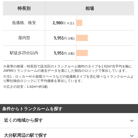
特長別
相場
低価格、格安
2,980
円 ※注1
屋内型
5,951
円 (1帖)
駅徒歩25分以内
5,951
円 (1帖)
※基準の相場：特長別で該当区のトランクルーム物件のタイプを1.62m²当平均を軸に
JAPANトランクルームの過去データを基にした独自のロジックで算出しています。
※注1：ロッカーや小規模スペースなどの低価格タイプを含む様々なトランクルームよ
り弊社独自ロジックにて平均価格を算出しています。
※広さの目安：1.62m²=約1帖
条件からトランクルームを探す
近くの地域から探す
大分駅周辺の駅で探す