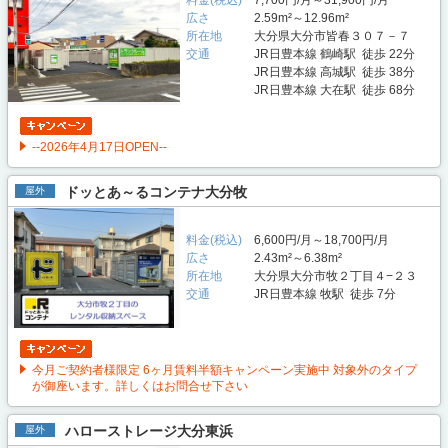
広さ
2.59m²～12.96m²
所在地
大分県大分市皆春３０７－７
交通
JR日豊本線 鶴崎駅 徒歩 22分
JR日豊本線 高城駅 徒歩 38分
JR日豊本線 大在駅 徒歩 68分
--2026年4月17日OPEN--
ドッとあ～るコンテナ大分牧
屋外
料金(税込)
6,600円/月～18,700円/月
広さ
2.43m²～6.38m²
所在地
大分県大分市牧２丁目４−２３
交通
JR日豊本線 牧駅 徒歩 7分
今月ご契約者様限定 6ヶ月賃料半額キャンペーン実施中 対象外のタイプ
が御座います。詳しくはお問合せ下さい
ハローストレージ大分東浜
屋外