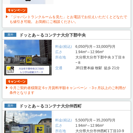
「ジャパントランクルームを見た」とお電話でお伝えいただくとどなたで
も値引き可能。 お気軽にご相談ください。
ドッとあ～るコンテナ大分下郡中央
屋外
料金(税込)
6,050円/月～33,000円/月
広さ
1.94m²～12.96m²
所在地
大分県大分市下郡中央３丁目８
−８
交通
JR日豊本線 牧駅 徒歩 21分
今月ご契約者様限定 6ヶ月賃料半額キャンペーン ・3ヶ月以上のご利用が
条件となります
ドッとあ～るコンテナ大分仲西町
屋外
料金(税込)
5,500円/月～35,200円/月
広さ
1.94m²～12.96m²
所在地
大分県大分市仲西町1丁目10-9