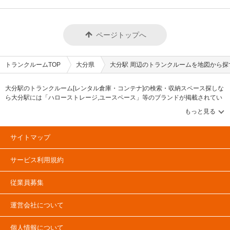
ページトップへ
トランクルームTOP
大分県
大分駅 周辺のトランクルームを地図から探
大分駅のトランクルーム[レンタル倉庫・コンテナ]の検索・収納スペース探しな
ら大分駅には「ハローストレージ,ユースペース」等のブランドが掲載されてい
ます。借りたい地域から探して、広さ・料金[賃料]・セキュリティ・空調完備・
24時間出し入れ可能などの希望条件で絞込み！豊富な物件数から様々な方法で
ご希望の収納スペースを簡単に探せるトランクルーム情報サイトです。大分で
気になるトランクルームを見つけたら、メールか電話でお問合せが可能です
サイトマップ
（無料）。
サービス利用規約
従業員募集
運営会社について
個人情報について