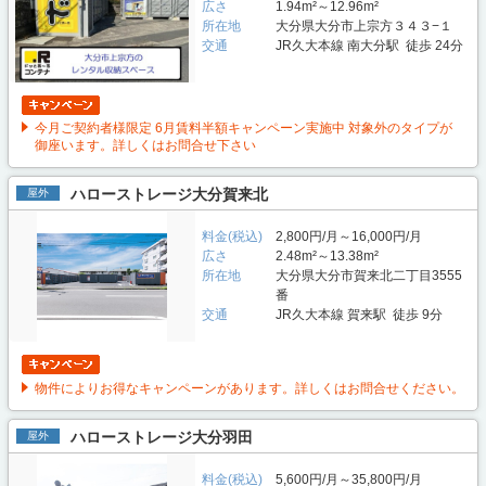
広さ
1.94m²～12.96m²
所在地
大分県大分市上宗方３４３−１
交通
JR久大本線 南大分駅 徒歩 24分
今月ご契約者様限定 6月賃料半額キャンペーン実施中 対象外のタイプが
御座います。詳しくはお問合せ下さい
ハローストレージ大分賀来北
屋外
料金(税込)
2,800円/月～16,000円/月
広さ
2.48m²～13.38m²
所在地
大分県大分市賀来北二丁目3555
番
交通
JR久大本線 賀来駅 徒歩 9分
物件によりお得なキャンペーンがあります。詳しくはお問合せください。
ハローストレージ大分羽田
屋外
料金(税込)
5,600円/月～35,800円/月