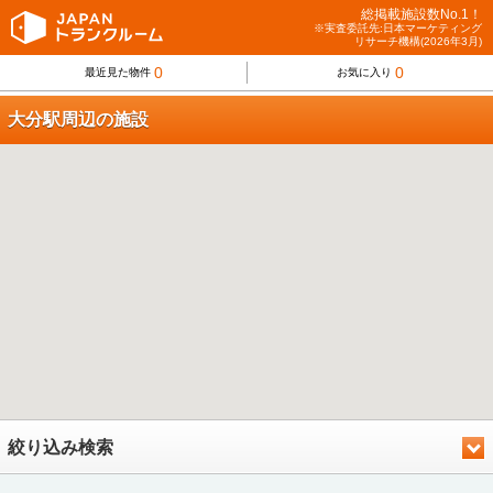
総掲載施設数No.1！
※実査委託先:日本マーケティング
リサーチ機構(2026年3月)
0
0
最近見た物件
お気に入り
大分駅周辺の施設
絞り込み検索