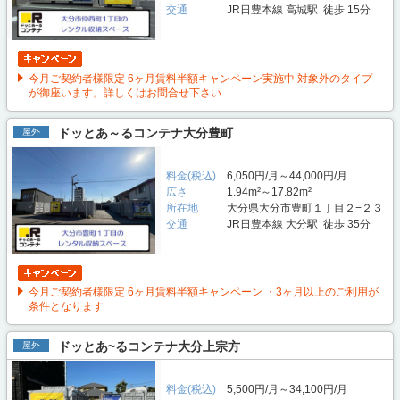
交通
JR日豊本線 高城駅 徒歩 15分
今月ご契約者様限定 6ヶ月賃料半額キャンペーン実施中 対象外のタイプ
が御座います。詳しくはお問合せ下さい
ドッとあ～るコンテナ大分豊町
屋外
料金(税込)
6,050円/月～44,000円/月
広さ
1.94m²～17.82m²
所在地
大分県大分市豊町１丁目２−２３
交通
JR日豊本線 大分駅 徒歩 35分
今月ご契約者様限定 6ヶ月賃料半額キャンペーン ・3ヶ月以上のご利用が
条件となります
ドッとあ~るコンテナ大分上宗方
屋外
料金(税込)
5,500円/月～34,100円/月