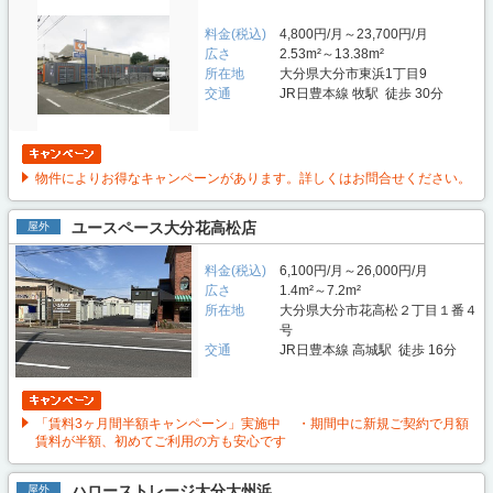
料金(税込)
4,800円/月～23,700円/月
広さ
2.53m²～13.38m²
所在地
大分県大分市東浜1丁目9
交通
JR日豊本線 牧駅 徒歩 30分
物件によりお得なキャンペーンがあります。詳しくはお問合せください。
ユースペース大分花高松店
屋外
料金(税込)
6,100円/月～26,000円/月
広さ
1.4m²～7.2m²
所在地
大分県大分市花高松２丁目１番４
号
交通
JR日豊本線 高城駅 徒歩 16分
「賃料3ヶ月間半額キャンペーン」実施中 ・期間中に新規ご契約で月額
賃料が半額、初めてご利用の方も安心です
ハローストレージ大分大州浜
屋外