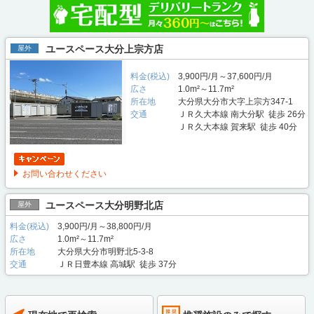
ユースペース大分上宗方店
屋外
料金(税込)
3,900円/月～37,600円/月
広さ
1.0m²～11.7m²
所在地
大分県大分市大字上宗方347-1
交通
ＪＲ久大本線 南大分駅 徒歩 26分
ＪＲ久大本線 賀来駅 徒歩 40分
お問い合わせください
ユースペース大分明野北店
屋外
料金(税込)
3,900円/月～38,800円/月
広さ
1.0m²～11.7m²
所在地
大分県大分市明野北5-3-8
交通
ＪＲ日豊本線 高城駅 徒歩 37分