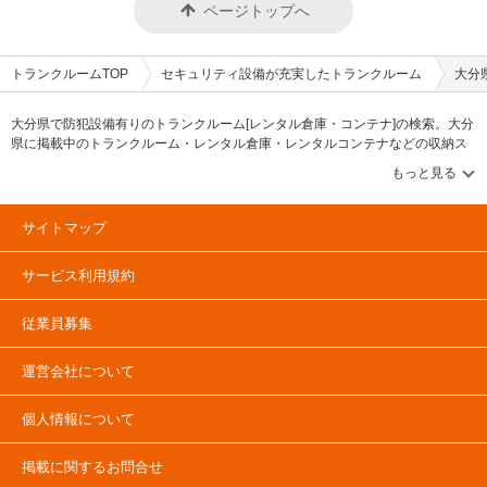
ページトップへ
トランクルームTOP
セキュリティ設備が充実したトランクルーム
大分
大分県で防犯設備有りのトランクルーム[レンタル倉庫・コンテナ]の検索。大分
県に掲載中のトランクルーム・レンタル倉庫・レンタルコンテナなどの収納ス
ペースを、借りたい地域から探して、広さ・料金[賃料]・セキュリティ・防犯完
備・24時間出し入れ可能などの希望条件で絞込み！豊富な物件数から様々な方
法でご希望の収納スペースを簡単に探せるトランクルーム情報サイトです。大
分県で気になるトランクルームを見つけたら、メールか電話でお問合せが可能
サイトマップ
です（無料）。
サービス利用規約
従業員募集
運営会社について
個人情報について
掲載に関するお問合せ