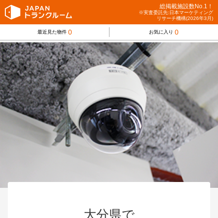
総掲載施設数No.1！
※実査委託先:日本マーケティング
リサーチ機構(2026年3月)
0
0
最近見た物件
お気に入り
大分県で