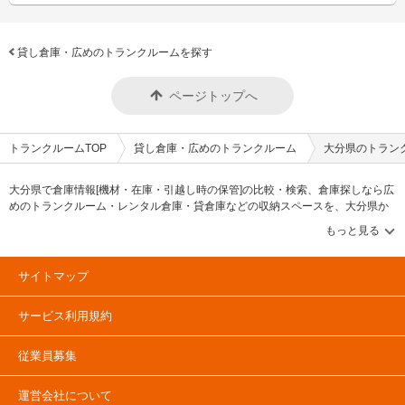
貸し倉庫・広めのトランクルームを探す
ページトップへ
トランクルームTOP
貸し倉庫・広めのトランクルーム
大分県のトラン
大分県で倉庫情報[機材・在庫・引越し時の保管]の比較・検索、倉庫探しなら広
めのトランクルーム・レンタル倉庫・貸倉庫などの収納スペースを、大分県か
ら探して、広さ・料金[賃料]・セキュリティ・空調完備・24時間出し入れ可能な
どの希望条件で絞込み！豊富な物件数から様々な方法でご希望の収納スペース
を簡単に探せる貸倉庫・トランクルーム情報サイトです。大分県で気になるレ
ンタル倉庫を見つけたら、メールか電話でお問合せが可能です（無料）。
サイトマップ
サービス利用規約
従業員募集
運営会社について