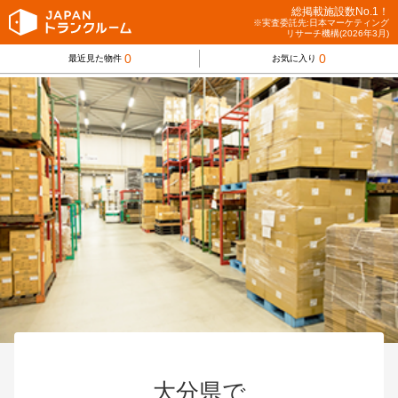
総掲載施設数No.1！
※実査委託先:日本マーケティング
リサーチ機構(2026年3月)
0
0
最近見た物件
お気に入り
大分県で