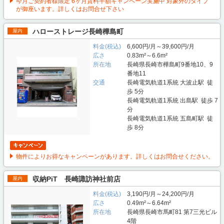
今月ご契約者様限定 6ヶ月賃料半額キャンペーン実施中 対象外のタイプ
が御座います。詳しくはお問合せ下さい
ハローストレージ長崎樺島町
屋内
料金(税込)
6,600円/月～39,600円/月
広さ
0.83m²～6.6m²
所在地
長崎県長崎市樺島町9番地10、9
番地11
交通
長崎電気軌道1系統 大波止駅 徒
歩 5分
長崎電気軌道1系統 出島駅 徒歩 7
分
長崎電気軌道1系統 五島町駅 徒
歩 8分
物件によりお得なキャンペーンがあります。詳しくはお問合せください。
収納PiT 長崎諏訪神社前店
屋内
料金(税込)
3,190円/月～24,200円/月
広さ
0.49m²～6.64m²
所在地
長崎県長崎市馬町81 第7三光ビル
4階