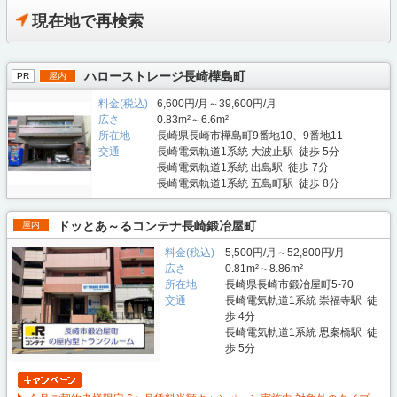
現在地で再検索
ハローストレージ長崎樺島町
PR
屋内
料金(税込)
6,600円/月～39,600円/月
広さ
0.83m²～6.6m²
所在地
長崎県長崎市樺島町9番地10、9番地11
交通
長崎電気軌道1系統 大波止駅 徒歩 5分
長崎電気軌道1系統 出島駅 徒歩 7分
長崎電気軌道1系統 五島町駅 徒歩 8分
ドッとあ～るコンテナ長崎鍛冶屋町
屋内
料金(税込)
5,500円/月～52,800円/月
広さ
0.81m²～8.86m²
所在地
長崎県長崎市鍛冶屋町5-70
交通
長崎電気軌道1系統 崇福寺駅 徒
歩 4分
長崎電気軌道1系統 思案橋駅 徒
歩 5分