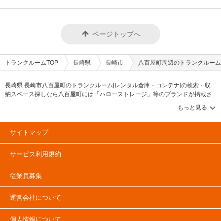
ページトップへ
トランクルームTOP
長崎県
長崎市
八百屋町周辺のトランクルーム
長崎県 長崎市八百屋町のトランクルーム[レンタル倉庫・コンテナ]の検索・収
納スペース探しなら八百屋町には「ハローストレージ」等のブランドが掲載さ
れています。借りたい地域から探して、広さ・料金[賃料]・セキュリティ・空調
完備・24時間出し入れ可能などの希望条件で絞込み！豊富な物件数から様々な
方法でご希望の収納スペースを簡単に探せるトランクルーム情報サイトです。
八百屋町で気になるトランクルームを見つけたら、メールか電話でお問合せが
サイトマップ
可能です（無料）。
サービス利用規約
従業員募集
運営会社について
個人情報について