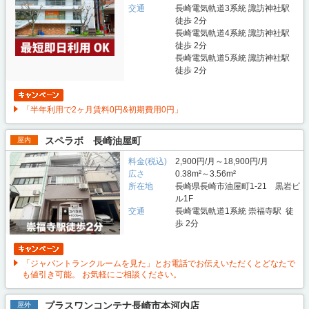
交通
長崎電気軌道3系統 諏訪神社駅
徒歩 2分
長崎電気軌道4系統 諏訪神社駅
徒歩 2分
長崎電気軌道5系統 諏訪神社駅
徒歩 2分
「半年利用で2ヶ月賃料0円&初期費用0円」
スペラボ 長崎油屋町
屋内
料金(税込)
2,900円/月～18,900円/月
広さ
0.38m²～3.56m²
所在地
長崎県長崎市油屋町1-21 黒岩ビ
ル1F
交通
長崎電気軌道1系統 崇福寺駅 徒
歩 2分
「ジャパントランクルームを見た」とお電話でお伝えいただくとどなたで
も値引き可能。 お気軽にご相談ください。
プラスワンコンテナ長崎市本河内店
屋外