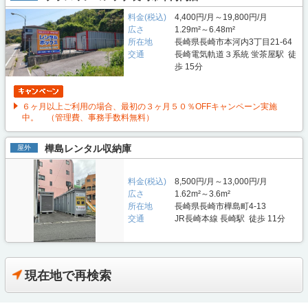
料金(税込)
4,400円/月～19,800円/月
広さ
1.29m²～6.48m²
所在地
長崎県長崎市本河内3丁目21-64
交通
長崎電気軌道３系統 蛍茶屋駅 徒
歩 15分
６ヶ月以上ご利用の場合、最初の３ヶ月５０％OFFキャンペーン実施
中。 （管理費、事務手数料無料）
樺島レンタル収納庫
屋外
料金(税込)
8,500円/月～13,000円/月
広さ
1.62m²～3.6m²
所在地
長崎県長崎市樺島町4-13
交通
JR長崎本線 長崎駅 徒歩 11分
現在地で再検索