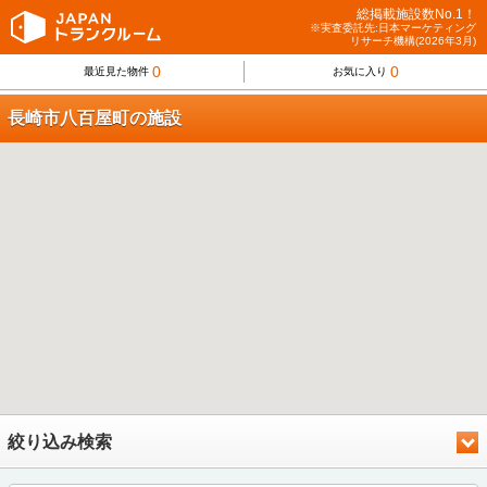
総掲載施設数No.1！
※実査委託先:日本マーケティング
リサーチ機構(2026年3月)
0
0
最近見た物件
お気に入り
長崎市八百屋町の施設
絞り込み検索