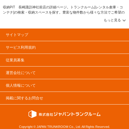
収納PiT 長崎諏訪神社前店の詳細ページ。トランクルーム[レンタル倉庫・コ
ンテナ]の検索・収納スペースを探す。豊富な物件数から様々な方法でご希望の
収納スペースを簡単に探せるトランクルーム情報サイトです。収納PiT 長崎諏
訪神社前店の住所・最寄りの駅、物件タイプのご紹介や料金表、お得なキャン
ペーン情報もあります。気になる物件タイプを見つけたら、メールか電話でお
問合せが可能です（無料）。
サイトマップ
サービス利用規約
従業員募集
運営会社について
個人情報について
掲載に関するお問合せ
Copyright © JAPAN TRUNKROOM Co., Ltd. All Rights Reserved.