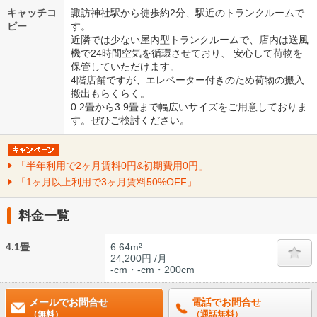
キャッチコ
諏訪神社駅から徒歩約2分、駅近のトランクルームで
ピー
す。
近隣では少ない屋内型トランクルームで、店内は送風
機で24時間空気を循環させており、 安心して荷物を
保管していただけます。
4階店舗ですが、エレベーター付きのため荷物の搬入
搬出もらくらく。
0.2畳から3.9畳まで幅広いサイズをご用意しておりま
す。ぜひご検討ください。
「半年利用で2ヶ月賃料0円&初期費用0円」
「1ヶ月以上利用で3ヶ月賃料50%OFF」
料金一覧
4.1畳
6.64m²
24,200円 /月
-cm・-cm・200cm
メールでお問合せ
電話でお問合せ
（無料）
（通話無料）