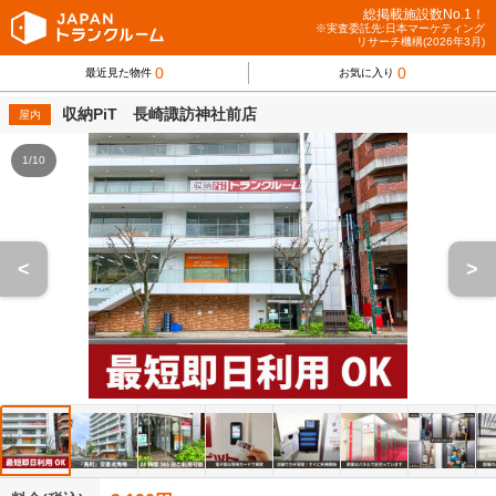
総掲載施設数No.1！
※実査委託先:日本マーケティング
リサーチ機構(2026年3月)
0
0
最近見た物件
お気に入り
収納PiT 長崎諏訪神社前店
屋内
1/10
<
>