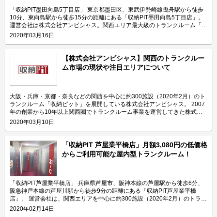
「収納PIT墨田向島5丁目店」 東京都墨田区、東武伊勢崎線曳舟駅から徒歩
10分、東向島駅から徒歩15分の距離にある「収納PIT墨田向島5丁目店」。
運営会社は株式会社アンビシャス。関西エリア最大級のトランクルーム「収
納ピット」を運営している会社です。関西エリアを中心に約300施設
2020年03月16日
（2020年2月）を展開し、首都圏にも進出するなど、サービスの拡充も行な
っています。 今回は、株式会社アンビシャスが運営している「収納PIT墨田
向島5丁目店」の特長や利用用途などをご紹介致します。 「収納PIT墨田向
【株式会社アンビシャス】関西のトランクルー
島5丁目店」の特長を教えてください。 「収納PIT墨田向島5丁目店」は都道
ム市場の現状や注目エリアについて
461号周辺に位置しており、曳舟駅からも近くてアクセスしやすいトランク
ルームです。外の前面道路は広くて車付けもあるため、荷物をスムーズに搬
入搬出頂けます。 2020年1月にオープンした「収納PIT墨田向島5丁目店」
は、関西/大阪府下トップシェアを誇る株式会社アンビシャスの関東1号店
大阪・兵庫・京都・奈良などの関西を中心に約300施設（2020年2月）のト
で、墨田区では珍しい全室1階の屋内型トランクルームです。 自社製のパー
ランクルーム「収納ピット」を展開している株式会社アンビシャス。 2007
テーションで区切った部屋の高さは2mあり、大きさは最小0.3帖から最大
年の創業から10年以上関西圏でトランクルーム事業を運営してきた株式会
3.6帖までの豊富なサイズを全29室ご用意しております。各部屋の扉は間口
社アンビシャスが感じる、関西エリアの市場感や今後の注目エリアなどにつ
2020年03月10日
が広く、無料貸し出しの台車を完備しているため、大きい荷物の出し入れが
いて伺いました。 関西圏のトランクルーム市場の規模や成長性を教えてく
簡単です。 無人運営のトランクルームなので24時間365日いつでもご利用
ださい。 関西圏のトランクルーム市場でトランクルーム事業を行なってい
頂けます。外部にはLED照明を設置しており、夜も明るく安心できる環境で
る主要企業は、「収納ピット」を運営している私たち株式会社アンビシャス
「収納PIT 芦屋業平橋店」月額3,080円の低価格
す。 除湿機やサーキュレーター、換気扇や扇風機など換気設備を完備して
と他3社程があります。 関東圏に比べて、企業の数は多くありませんし、ト
からご利用可能な屋内型トランクルーム！
おり、荷物の保管に最適な環境を提供致します。 主にどんな方がご利用さ
ランクルームの知名度も低いです。東京をはじめとした首都圏は多少知名度
れているのでしょうか？ 「収納PIT墨田向島5丁目店」は主に墨田・向島・
はあるものの、まだ利用したことがない人も多いと思いますが、関西はそも
曳舟・浅草エリアにお住いのファミリー層や個人のお客様に多くご利用頂い
そもトランクルームの存在自体がほとんど知られていません。そのため、関
ております。 主な収納物としては、0.3帖から1.0帖までの小型タイプの場
西のトランクルーム市場でマーケティングを行う際は、ブランドの前にトラ
「収納PIT芦屋業平橋店」 兵庫県芦屋市、阪神本線の芦屋駅から徒歩6分、
合は趣味の道具やアウトドアグッズが多く、2.0帖以上の中・大型タイプの
ンクルームの認知促進が必要となるなど、市場としてはこれからだと思いま
阪急神戸本線の芦屋川駅から徒歩9分の距離にある「収納PIT芦屋業平橋
場合は家具や家電一式などを収納されるケースが多いです。最大3.6帖まで
す。 株式会社アンビシャスが運営する「収納ピット」、関西エリア最大級
店」。 運営会社は、関西エリアを中心に約300施設（2020年2月）のトラン
の部屋をご用意しており、引っ越しの一時預けや法人の在庫管理などにもお
のトランクルーム 首都圏と関西の違いを教えて下さい。 関西では貸し出す
クルーム「収納PIT（収納ピット）」を運営している株式会社アンビシャ
2020年02月14日
すすめです。 セキュリティや安全面について教えてください。 「収納PIT墨
賃料の敷地面積あたりの利用単価は関東に比べ、低いのが違いの1つです。
ス。お客様の収納に関する課題を解決するサービスを目指して関西最大級の