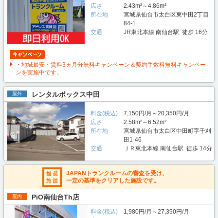
広さ
2.43m²～4.86m²
所在地
宮城県仙台市太白区東中田2丁目
84-1
交通
JR東北本線 南仙台駅 徒歩 16分
・地域最安・賃料3ヵ月分無料キャンペーン＆契約手数料無料キャンペー
ンを実施中です。
レンタルボックス中田
屋外
料金(税込)
7,150円/月～20,350円/月
広さ
2.58m²～6.52m²
所在地
宮城県仙台市太白区中田町字千刈
田1-46
交通
ＪＲ東北本線 南仙台駅 徒歩 14分
JAPANトランクルームの審査を受け、
一定の基準をクリアした施設です。
PiO南仙台Th店
屋内
料金(税込)
1,980円/月～27,390円/月