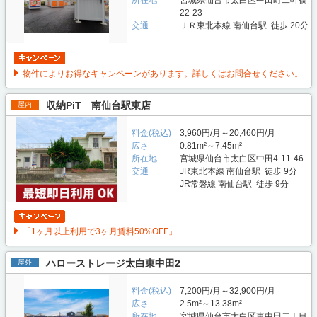
所在地
宮城県仙台市太白区中田町二軒橋
22-23
交通
ＪＲ東北本線 南仙台駅 徒歩 20分
物件によりお得なキャンペーンがあります。詳しくはお問合せください。
収納PiT 南仙台駅東店
屋内
料金(税込)
3,960円/月～20,460円/月
広さ
0.81m²～7.45m²
所在地
宮城県仙台市太白区中田4-11-46
交通
JR東北本線 南仙台駅 徒歩 9分
JR常磐線 南仙台駅 徒歩 9分
「1ヶ月以上利用で3ヶ月賃料50%OFF」
ハローストレージ太白東中田2
屋外
料金(税込)
7,200円/月～32,900円/月
広さ
2.5m²～13.38m²
所在地
宮城県仙台市太白区東中田二丁目