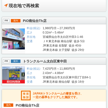
現在地で再検索
PiO南仙台Th店
PR
屋内
料金(税込)
1,980円/月～27,390円/月
広さ
0.32m²～5.46m²
所在地
宮城県仙台市太白区中田3-1-46
交通
ＪＲ東北本線 南仙台駅 徒歩 5分
JR東北本線 名取駅 徒歩 40分
JR東北本線 太子堂駅 徒歩 29分
トランクルーム太白区東中田
PR
屋外
料金(税込)
7,425円/月～11,880円/月
広さ
2.43m²～4.86m²
所在地
宮城県仙台市太白区東中田2丁目84-1
交通
JR東北本線 南仙台駅 徒歩 16分
JAPANトランクルームの審査を受け、
一定の基準をクリアした施設です。
PiO南仙台Th店
屋内