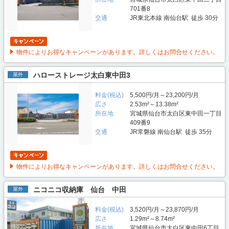
701番8
交通
JR東北本線 南仙台駅 徒歩 30分
物件によりお得なキャンペーンがあります。詳しくはお問合せください。
ハローストレージ太白東中田3
屋外
料金(税込)
5,500円/月～23,200円/月
広さ
2.53m²～13.38m²
所在地
宮城県仙台市太白区東中田一丁目
409番9
交通
JR常磐線 南仙台駅 徒歩 35分
物件によりお得なキャンペーンがあります。詳しくはお問合せください。
ニコニコ収納庫 仙台 中田
屋外
料金(税込)
3,520円/月～23,870円/月
広さ
1.29m²～8.74m²
所在地
宮城県仙台市太白区東中田6丁目