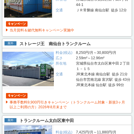
44-1
交通
ＪＲ常磐線 南仙台駅 徒歩 12分
当月賃料＆鍵代無料キャンペーン実施中
ストレージ王 南仙台トランクルーム
屋外
料金(税込)
8,250円/月～30,800円/月
広さ
2.59m²～12.96m²
所在地
宮城県仙台市太白区東中田２丁目
１－１５
交通
JR東北本線 南仙台駅 徒歩 21分
仙台市営南北線 富沢駅 徒歩 43分
JR東北本線 仙台駅 徒歩 99分
事務手数料9,900円引きキャンペーン（トランクルーム対象・新規3ヶ月
以上ご利用の方）2026年8月末まで
トランクルーム太白区東中田
屋外
料金(税込)
7,425円/月～11,880円/月