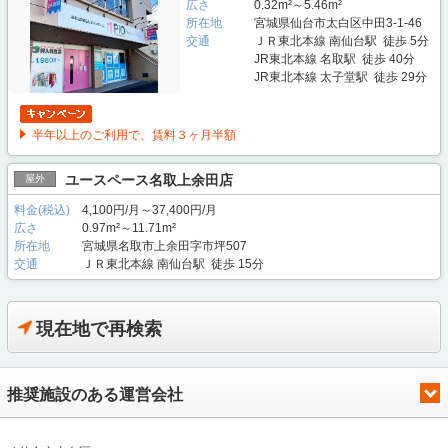
広さ
0.32m²～5.46m²
所在地
宮城県仙台市太白区中田3-1-46
交通
ＪＲ東北本線 南仙台駅 徒歩 5分
JR東北本線 名取駅 徒歩 40分
JR東北本線 太子堂駅 徒歩 29分
半年以上のご利用で、賃料３ヶ月半額
ユースペース名取上余田店
屋外
料金(税込)
4,100円/月～37,400円/月
広さ
0.97m²～11.71m²
所在地
宮城県名取市上余田字市坪507
交通
ＪＲ東北本線 南仙台駅 徒歩 15分
現在地で再検索
推奨施設のある運営会社