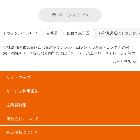
ページトップへ
トランクルームTOP
宮城県
仙台市太白区
四郎丸周辺のトランクル
宮城県 仙台市太白区四郎丸のトランクルーム[レンタル倉庫・コンテナ]の検
索・収納スペース探しなら四郎丸には「ストレージ王,ハローストレージ」等の
ブランドが掲載されています。借りたい地域から探して、広さ・料金[賃料]・セ
キュリティ・空調完備・24時間出し入れ可能などの希望条件で絞込み！豊富な
物件数から様々な方法でご希望の収納スペースを簡単に探せるトランクルーム
情報サイトです。四郎丸で気になるトランクルームを見つけたら、メールか電
サイトマップ
話でお問合せが可能です（無料）。
サービス利用規約
従業員募集
運営会社について
個人情報について