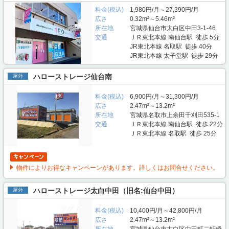
料金(税込)
1,980円/月～27,390円/月
広さ
0.32m²～5.46m²
所在地
宮城県仙台市太白区中田3-1-46
交通
ＪＲ東北本線 南仙台駅 徒歩 5分
JR東北本線 名取駅 徒歩 40分
JR東北本線 太子堂駅 徒歩 29分
ハローストレージ仙台南
屋外
料金(税込)
6,900円/月～31,300円/月
広さ
2.47m²～13.2m²
所在地
宮城県名取市上余田千刈田535-1
交通
ＪＲ東北本線 南仙台駅 徒歩 22分
ＪＲ東北本線 名取駅 徒歩 25分
物件によりお得なキャンペーンがあります。詳しくはお問合せください。
ハローストレージ太白中田（旧名:仙台中田）
屋外
料金(税込)
10,400円/月～42,800円/月
広さ
2.47m²～13.2m²