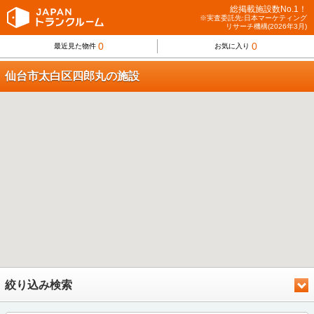
総掲載施設数No.1！
※実査委託先:日本マーケティング
リサーチ機構(2026年3月)
0
0
最近見た物件
お気に入り
仙台市太白区四郎丸の施設
絞り込み検索