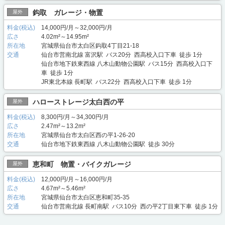
鈎取 ガレージ・物置
屋外
料金(税込)
14,000円/月～32,000円/月
広さ
4.02m²～14.95m²
所在地
宮城県仙台市太白区鈎取4丁目21-18
交通
仙台市営南北線 富沢駅 バス20分 西高校入口下車 徒歩 1分
仙台市地下鉄東西線 八木山動物公園駅 バス15分 西高校入口下
車 徒歩 1分
JR東北本線 長町駅 バス22分 西高校入口下車 徒歩 1分
ハローストレージ太白西の平
屋外
料金(税込)
8,300円/月～34,300円/月
広さ
2.47m²～13.2m²
所在地
宮城県仙台市太白区西の平1-26-20
交通
仙台市地下鉄東西線 八木山動物公園駅 徒歩 30分
恵和町 物置・バイクガレージ
屋外
料金(税込)
12,000円/月～16,000円/月
広さ
4.67m²～5.46m²
所在地
宮城県仙台市太白区恵和町35-35
交通
仙台市営南北線 長町南駅 バス10分 西の平2丁目東下車 徒歩 1分