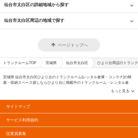
仙台市太白区の詳細地域から探す
仙台市太白区周辺の地域で探す
ページトップへ
トランクルームTOP
宮城県
仙台市太白区
ひより台周辺のトランク
宮城県 仙台市太白区ひより台のトランクルーム[レンタル倉庫・コンテナ]の検
索・収納スペース探しならひより台に掲載中のトランクルーム・レンタル倉
庫・レンタルコンテナなどの収納スペースを、借りたい地域から探して、広
さ・料金[賃料]・セキュリティ・空調完備・24時間出し入れ可能などの希望条件
で絞込み！豊富な物件数から様々な方法でご希望の収納スペースを簡単に探せ
るトランクルーム情報サイトです。ひより台で気になるトランクルームを見つ
サイトマップ
けたら、メールか電話でお問合せが可能です（無料）。
サービス利用規約
従業員募集