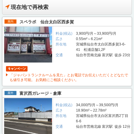
現在地で再検索
スペラボ 仙台太白区西多賀
屋内
料金(税込)
3,900円/月～33,900円/月
広さ
0.55m²～6.21m²
所在地
宮城県仙台市太白区西多賀3-6-
41 松浦店舗1,2F
交通
仙台市営南北線 富沢駅 徒歩 23分
「ジャパントランクルームを見た」とお電話でお伝えいただくとどなたで
も値引き可能。 お気軽にご相談ください。
富沢西ガレージ・倉庫
屋外
料金(税込)
34,000円/月～39,500円/月
広さ
18.90m²～22.78m²
所在地
宮城県仙台市太白区富沢西2丁目
6-6
交通
仙台市営南北線 富沢駅 徒歩 12分