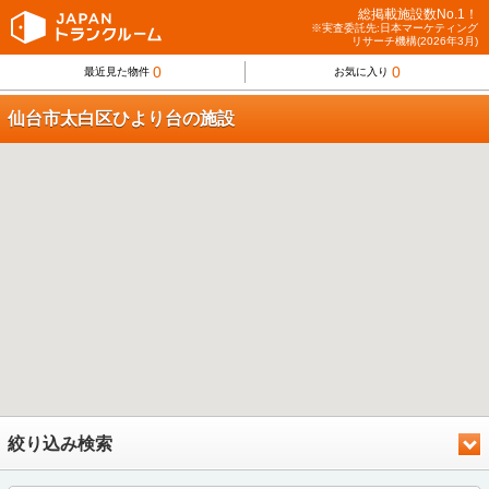
総掲載施設数No.1！
※実査委託先:日本マーケティング
リサーチ機構(2026年3月)
0
0
最近見た物件
お気に入り
仙台市太白区ひより台の施設
絞り込み検索