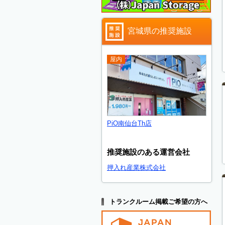
宮城県の推奨施設
屋内
PiO南仙台Th店
推奨施設のある運営会社
押入れ産業株式会社
トランクルーム掲載ご希望の方へ