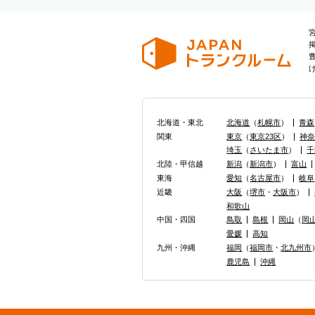
北海道・東北
北海道
（
札幌市
）
青森
関東
東京
（
東京23区
）
神
埼玉
（
さいたま市
）
千
北陸・甲信越
新潟
（
新潟市
）
富山
東海
愛知
（
名古屋市
）
岐阜
近畿
大阪
（
堺市
・
大阪市
）
和歌山
中国・四国
鳥取
島根
岡山
（
岡
愛媛
高知
九州・沖縄
福岡
（
福岡市
・
北九州市
鹿児島
沖縄