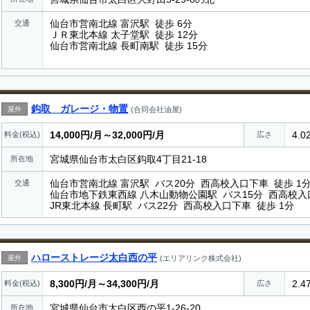
仙台市営南北線 富沢駅 徒歩 6分
交通
ＪＲ東北本線 太子堂駅 徒歩 12分
仙台市営南北線 長町南駅 徒歩 15分
鈎取 ガレージ・物置
屋外
(合同会社油屋)
14,000円/月～32,000円/月
4.0
料金(税込)
広さ
宮城県仙台市太白区鈎取4丁目21-18
所在地
仙台市営南北線 富沢駅 バス20分 西高校入口下車 徒歩 1
交通
仙台市地下鉄東西線 八木山動物公園駅 バス15分 西高校入口
JR東北本線 長町駅 バス22分 西高校入口下車 徒歩 1分
ハローストレージ太白西の平
屋外
(エリアリンク株式会社)
8,300円/月～34,300円/月
2.4
料金(税込)
広さ
宮城県仙台市太白区西の平1-26-20
所在地