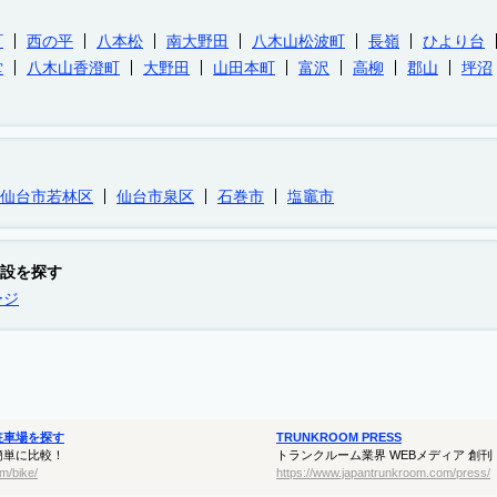
町
西の平
八本松
南大野田
八木山松波町
長嶺
ひより台
堂
八木山香澄町
大野田
山田本町
富沢
高柳
郡山
坪沼
仙台市若林区
仙台市泉区
石巻市
塩竈市
設を探す
ージ
駐車場を探す
TRUNKROOM PRESS
簡単に比較！
トランクルーム業界 WEBメディア 創刊
m/bike/
https://www.japantrunkroom.com/press/