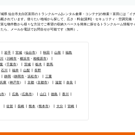
宮城県 仙台市太白区富田のトランクルーム[レンタル倉庫・コンテナ]の検索！富田には「イ
掲載されています。借りたい地域から探して、広さ・料金[賃料]・セキュリティ・空調完備・
豊富な物件数から様々な方法でご希望の収納スペースを簡単に探せるトランクルーム情報サ
けたら、メールか電話でお問合せが可能です（無料）。
岩手
宮城
（
仙台市
）
秋田
山形
福島
奈川
（
川崎市
・
横浜市
・
相模原市
）
葉
（
千葉市
）
茨城
栃木
群馬
石川
福井
山梨
長野
静岡
（
静岡市
・
浜松市
）
三重
兵庫
（
神戸市
）
京都
（
京都市
）
滋賀
奈良
山市
）
広島
（
広島市
）
山口
徳島
香川
）
佐賀
長崎
熊本
（
熊本市
）
大分
宮崎