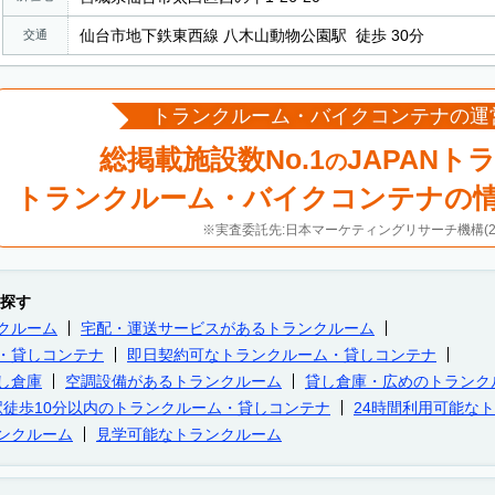
仙台市地下鉄東西線 八木山動物公園駅 徒歩 30分
交通
トランクルーム・バイクコンテナの運
総掲載施設数No.1
JAPANト
の
トランクルーム・バイクコンテナの
※実査委託先:日本マーケティングリサーチ機構(20
探す
クルーム
宅配・運送サービスがあるトランクルーム
・貸しコンテナ
即日契約可なトランクルーム・貸しコンテナ
し倉庫
空調設備があるトランクルーム
貸し倉庫・広めのトランク
駅徒歩10分以内のトランクルーム・貸しコンテナ
24時間利用可能な
ンクルーム
見学可能なトランクルーム