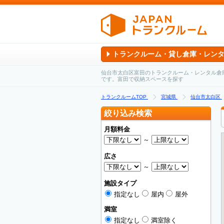
トランクルーム・貸し倉庫・レン
仙台市太白区富田のトランクルーム・レンタル倉
です。富田で収納スペースを探す
トランクルームTOP
宮城県
仙台市太白区
絞り込み検索
月額料金
～
広さ
～
施設タイプ
指定なし
屋内
屋外
満室
指定なし
満室除く