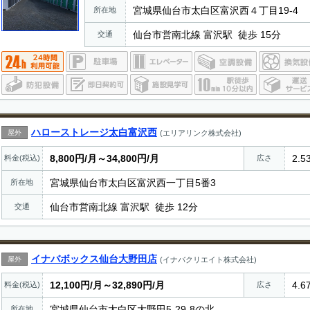
宮城県仙台市太白区富沢西４丁目19-4
所在地
仙台市営南北線 富沢駅 徒歩 15分
交通
ハローストレージ太白富沢西
屋外
(エリアリンク株式会社)
8,800円/月～34,800円/月
2.5
料金(税込)
広さ
宮城県仙台市太白区富沢西一丁目5番3
所在地
仙台市営南北線 富沢駅 徒歩 12分
交通
イナバボックス仙台大野田店
屋外
(イナバクリエイト株式会社)
12,100円/月～32,890円/月
4.6
料金(税込)
広さ
宮城県仙台市太白区大野田5-29-8の北
所在地