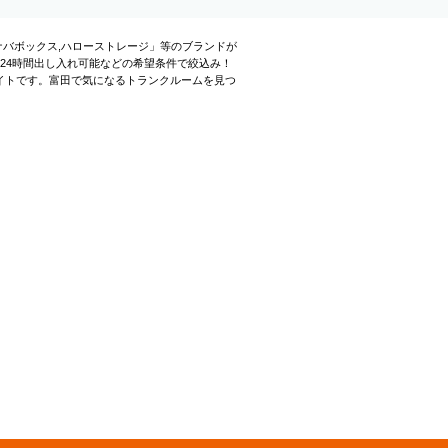
ナバボックス,ハローストレージ」等のブランドが
24時間出し入れ可能などの希望条件で絞込み！
イトです。富田で気になるトランクルームを見つ