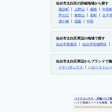
仙台市太白区の詳細地域から探す
諏訪町
上野山
越路
中田
芦の口
東郡山
長町
太子
茂ケ崎
茂庭
中田
仙台市太白区周辺の地域で探す
仙台市青葉区
仙台市宮城野区
仙台市太白区周辺からブランドで施
イナバボックス
ハローストレ
バイクコンテナ・月極バイク
バイク収納スペースを検索、
https://www.japantrunkroom.co