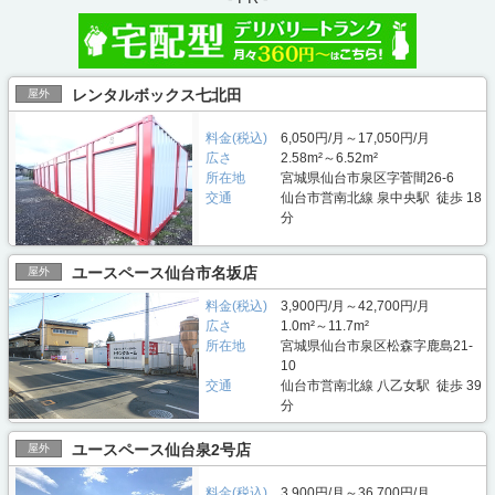
レンタルボックス七北田
屋外
料金(税込)
6,050円/月～17,050円/月
広さ
2.58m²～6.52m²
所在地
宮城県仙台市泉区字菅間26-6
交通
仙台市営南北線 泉中央駅 徒歩 18
分
ユースペース仙台市名坂店
屋外
料金(税込)
3,900円/月～42,700円/月
広さ
1.0m²～11.7m²
所在地
宮城県仙台市泉区松森字鹿島21-
10
交通
仙台市営南北線 八乙女駅 徒歩 39
分
ユースペース仙台泉2号店
屋外
料金(税込)
3,900円/月～36,700円/月