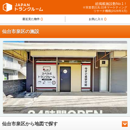
総掲載施設数No.1！
※実査委託先:日本マーケティング
リサーチ機構(2026年3月)
0
0
最近見た物件
お気に入り
仙台市泉区の施設
仙台市泉区から地図で探す