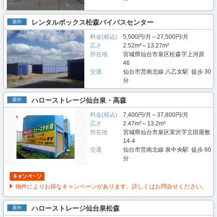
レンタルボックス松森バイパスセンター
屋外
料金(税込)
5,500円/月～27,500円/月
広さ
2.52m²～13.27m²
所在地
宮城県仙台市泉区松森字上河原
46
交通
仙台市営南北線 八乙女駅 徒歩 30
分
ハローストレージ仙台泉・高森
屋外
料金(税込)
7,400円/月～37,800円/月
広さ
2.47m²～13.2m²
所在地
宮城県仙台市泉区実沢字立田屋敷
14-4
交通
仙台市営南北線 泉中央駅 徒歩 60
分
物件によりお得なキャンペーンがあります。詳しくはお問合せください。
ハローストレージ仙台泉松森
屋外