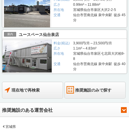
広さ
0.99m²～11.88m²
所在地
宮城県仙台市泉区大沢2-2-5
交通
仙台市営南北線 泉中央駅 徒歩 45
分
ユースペース仙台泉店
屋内
料金(税込)
3,900円/月～23,500円/月
広さ
1.1m²～4.83m²
所在地
宮城県仙台市泉区七北田大沢柏9-
8
交通
仙台市営南北線 泉中央駅 徒歩 40
分
現在地で再検索
推奨施設のみで探す
推奨施設のある運営会社
宮城県