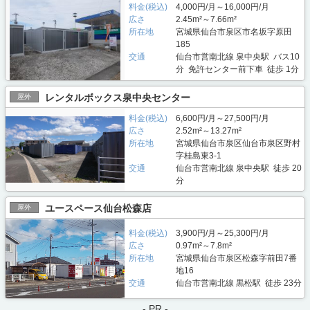
料金(税込)
4,000円/月～16,000円/月
広さ
2.45m²～7.66m²
所在地
宮城県仙台市泉区市名坂字原田
185
交通
仙台市営南北線 泉中央駅 バス10
分 免許センター前下車 徒歩 1分
レンタルボックス泉中央センター
屋外
料金(税込)
6,600円/月～27,500円/月
広さ
2.52m²～13.27m²
所在地
宮城県仙台市泉区仙台市泉区野村
字桂島東3-1
交通
仙台市営南北線 泉中央駅 徒歩 20
分
ユースペース仙台松森店
屋外
料金(税込)
3,900円/月～25,300円/月
広さ
0.97m²～7.8m²
所在地
宮城県仙台市泉区松森字前田7番
地16
交通
仙台市営南北線 黒松駅 徒歩 23分
- PR -