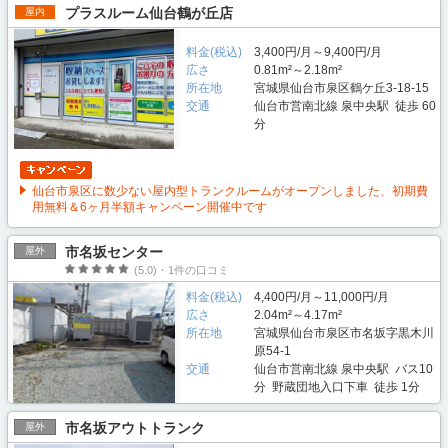
プラスルーム仙台鶴が丘店
屋内
料金(税込)
3,400円/月～9,400円/月
広さ
0.81m²～2.18m²
所在地
宮城県仙台市泉区鶴ケ丘3-18-15
交通
仙台市営南北線 泉中央駅 徒歩 60
分
仙台市泉区に数少ない屋内型トランクルームがオープンしました、初期費
用無料＆6ヶ月半額キャンペーン開催中です
市名坂センター
屋外
(5.0)・1件の口コミ
料金(税込)
4,400円/月～11,000円/月
広さ
2.04m²～4.17m²
所在地
宮城県仙台市泉区市名坂字黒木川
原54-1
交通
仙台市営南北線 泉中央駅 バス10
分 野蔵団地入口下車 徒歩 1分
市名坂アウトトランク
屋外