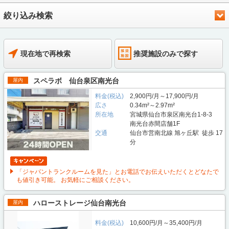
絞り込み検索
現在地で再検索
推奨施設のみで探す
スペラボ 仙台泉区南光台
屋内
料金(税込)
2,900円/月～17,900円/月
広さ
0.34m²～2.97m²
所在地
宮城県仙台市泉区南光台1-8-3
南光台赤間店舗1F
交通
仙台市営南北線 旭ヶ丘駅 徒歩 17
分
「ジャパントランクルームを見た」とお電話でお伝えいただくとどなたで
も値引き可能。 お気軽にご相談ください。
ハローストレージ仙台南光台
屋内
料金(税込)
10,600円/月～35,400円/月