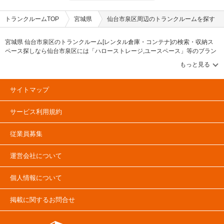
トランクルームTOP
宮城県
仙台市泉区周辺のトランクルームを探す
宮城県 仙台市泉区のトランクルーム[レンタル倉庫・コンテナ]の検索・収納ス
ペース探しなら仙台市泉区には「ハローストレージ,ユースペース」等のブラン
ドが掲載されています。借りたい地域から探して、広さ・料金[賃料]・セキュリ
ティ・空調完備・24時間出し入れ可能などの希望条件で絞込み！豊富な物件数
から様々な方法でご希望の収納スペースを簡単に探せるトランクルーム情報サ
イトです。仙台市泉区で気になるトランクルームを見つけたら、メールか電話
サイトマップ
でお問合せが可能です（無料）。
サービス利用規約
従業員募集
運営会社について
個人情報について
掲載に関するお問合せ