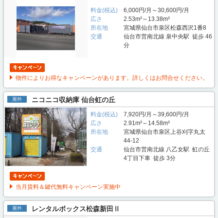
料金(税込)
6,000円/月～30,600円/月
広さ
2.53m²～13.38m²
所在地
宮城県仙台市泉区松森西沢1番8
交通
仙台市営南北線 泉中央駅 徒歩 46
分
物件によりお得なキャンペーンがあります。詳しくはお問合せください。
ニコニコ収納庫 仙台虹の丘
屋外
料金(税込)
7,920円/月～39,600円/月
広さ
2.91m²～14.58m²
所在地
宮城県仙台市泉区上谷刈字丸太
44-12
交通
仙台市営南北線 八乙女駅 虹の丘
4丁目下車 徒歩 3分
当月賃料＆鍵代無料キャンペーン実施中
レンタルボックス松森新田Ⅱ
屋外