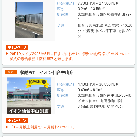
料金(税込)
7,700円/月～27,500円/月
広さ
3.2m²～13.58m²
所在地
宮城県仙台市泉区松森字新田79-
1
交通
仙台市営南北線 八乙女駅 バス10
分 松森明神バス停下車 徒歩 30
分
20F4Dタイプ2026年5月末日までにお申込ご契約のお客様で1年以上のご
契約の場合事務手数料無料と致します。
収納PiT イオン仙台中山店
屋内
料金(税込)
4,400円/月～36,850円/月
広さ
0.49m²～8.1m²
所在地
宮城県仙台市泉区南中山1-35-40
イオン仙台中山店 別館 1階
交通
JR仙山線 国見駅 徒歩 48分
「1ヶ月以上利用で3ヶ月賃料50%OFF」