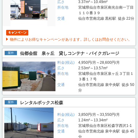
広さ
3.37m²～10.49m²
所在地
宮城県仙台市泉区南光台南一丁目
１１０番３９
交通
仙台市営南北線 黒松駅 徒歩 22分
物件によりお得なキャンペーンがあります。詳しくはお問合せください。
仙都会舘 泉ヶ丘 貸しコンテナ・バイクガレージ
屋外
料金(税込)
4,950円/月～28,600円/月
広さ
2.53m²～13.57m²
所在地
宮城県仙台市泉区泉ヶ丘３丁目１
３番１７号
交通
仙台市営南北線 泉中央駅 徒歩 50
分
レンタルボックス松森
屋外
料金(税込)
3,850円/月～33,550円/月
広さ
1.24m²～13.34m²
所在地
宮城県仙台市泉区松森字西沢1-1
交通
仙台市営南北線 泉中央駅 徒歩 45
分