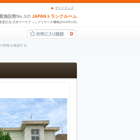
サイトマップ
載施設数No.1の
JAPANトランクルーム
査委託先:日本マーケティングリサーチ機構(2026年3月)
0
スの情報を確認する