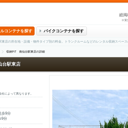
総掲
※実
タルコンテナを探す
バイクコンテナを探す
仙台駅東店の所在地・設備・物件タイプ別の料金。トランクルームなどのレンタル収納スペー
収納PiT 南仙台駅東店の詳細
南仙台駅東店
会社によって異なります。
歩9分
9分