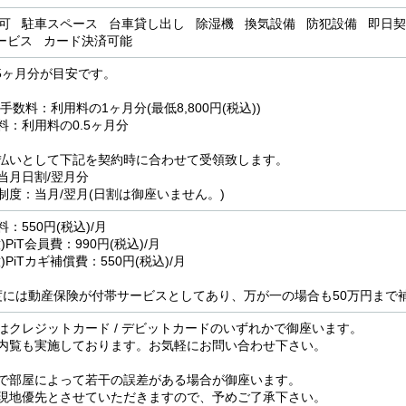
用可 駐車スペース 台車貸し出し 除湿機 換気設備 防犯設備 即日契
ービス カード決済可能
.5ヶ月分が目安です。
手数料：利用料の1ヶ月分(最低8,800円(税込))
料：利用料の0.5ヶ月分
払いとして下記を契約時に合わせて受領致します。
当月日割/翌月分
制度：当月/翌月(日割は御座いません。)
：550円(税込)/月
PiT会員費：990円(税込)/月
)PiTカギ補償費：550円(税込)/月
制度には動産保険が付帯サービスとしてあり、万が一の場合も50万円まで
はクレジットカード / デビットカードのいずれかで御座います。
内覧も実施しております。お気軽にお問い合わせ下さい。
で部屋によって若干の誤差がある場合が御座います。
現地優先とさせていただきますので、予めご了承下さい。