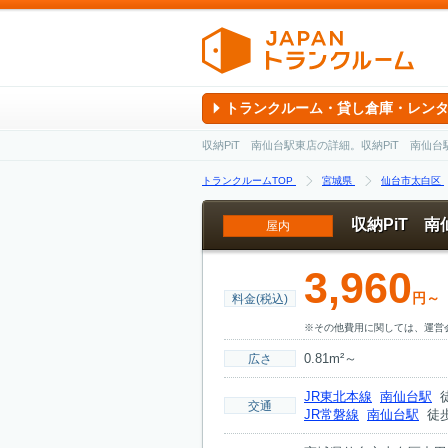
トランクルーム・貸し倉庫・レン
収納PiT 南仙台駅東店の詳細。収納PiT 南
トランクルームTOP
宮城県
仙台市太白区
収納PiT 
屋内
3,960
円～
料金(税込)
※その他費用に関しては、運営
0.81m²～
広さ
JR東北本線
南仙台駅
徒
交通
JR常磐線
南仙台駅
徒歩