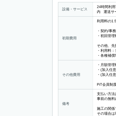
24時間利
設備・サービス
内 運送サ
利用料の1
・契約/事務
・初回管理
初期費用
その他、先
・利用料：
・各種補償
・月額管理料
・(加入任意)
その他費用
・(加入任意
PiT会員
支払い方法
事前の無料
備考
施工の関係
その場合は