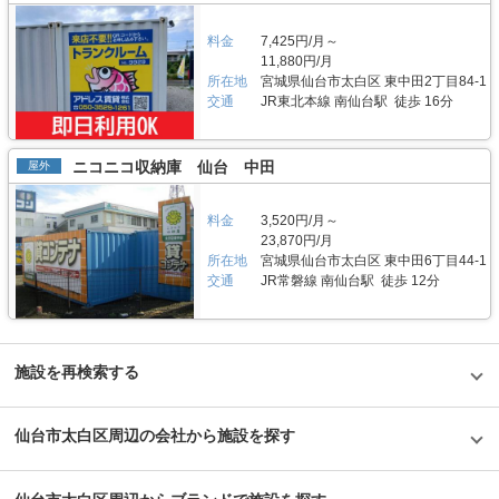
施していますので、LIFULLトランクルームの施設詳細ページをご覧くださ
れに入れておく感覚で中長期的に利用されている傾向があります。 セキュ
い。 編集後記 現在、都内を中心に約1,000台（2020年1月現在）のバイク専
リティや安全面について教えてください。 トランクハウス24で細心の注意
料金
7,425円/月～
用スペースを管理しているエリアリンク株式会社。2016年頃、西東京エリ
を払っているのが空気の流れ。外が寒いから中は暖かくではなく、結露やカ
11,880円/月
アで試験的にはじめた駐車場タイプのバイクパーキングは当初ここまでの拡
ビができないように温度調整が必要で、その鍵を握るのが、各階に数点設置
所在地
宮城県仙台市太白区 東中田2丁目84-1
大を予想していなかったとのことだが、順調に拡大を続けているという。人
しているサーキュレーター。風を送り込み部屋の空気を循環させることで荷
気施設の一つである足立区の「ハローバイクボックス足立竹ノ塚パート2」
交通
JR東北本線 南仙台駅 徒歩 16分
物を保管するのに最適な環境を1年中作り出しています。また、トランクハ
は、風雨による汚れや浸食防止に強いBOXシェローを採用しており、東証
ウス24東中野店では、スマートキーや専用アプリによる鍵の解錠施錠にも
マザーズ上場企業が運営しているバイク専用のスペースなので、安心して利
対応。警備会社と契約をしているため、万が一のことがあっても対応できる
用できると思った。
ことはもちろん、小さなトラブルでも問い合わせれば、自社の物件管理部隊
ニコニコ収納庫 仙台 中田
屋外
がすぐに駆けつける体制も整備しています。 費用や契約について教えてく
ださい。 簡単手続き。スマートキーを採用したことで、その場で専用アプ
リを使って施設のエントランスキーを解錠でき、スタッフの立会いがなくて
料金
3,520円/月～
もスムーズに内覧できます。また、Webやスマホのみでも契約申し込みが
23,870円/月
できるので、最短即日利用も可能です。不明点があれば、お気軽にお問い合
所在地
宮城県仙台市太白区 東中田6丁目44-1
わせください。 編集後記 誰もが知っているキャラクター「キティちゃん」
交通
JR常磐線 南仙台駅 徒歩 12分
がビル正面に大きく貼られているトランクハウス24。インパクトがありな
がらも、街の景色に馴染んでいる親しみやすい印象を受けた。2018年から
開始した新しいトランクルームのサービスだが、そのはじめたきっかけをお
聞きすると、よりお客様に寄り添ったトランクルームを提供したかったから
という声が返ってきた。もともと同社は屋外のコンテナ型トランクルームで
国内トップシェアを誇る企業だが、郊外にあることも多く、車を利用して自
施設を再検索する
ら伺う必要があった。その点、屋内型のトランクルームは住宅エリアにて使
いたいときに使える場所にあるという利点があり、女性が使いずらいという
イメージも安心のセキュリティやクリーンで清潔な部屋といった機能面でも
仙台市太白区周辺の会社から施設を探す
カバーしている。一度使ってみるとその便利さが気に入り、長く継続して使
うお客様が多いというのも納得できる取材だった。
©1976,2019SANRIOCO.,LTD.APPROVALNO.G601228