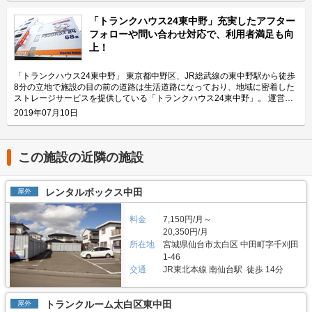
施設なので、近隣エリアのライダーから人気があります。大きめの駐車スペ
いる「ハローバイクボックス足立竹ノ塚パート2」の特長や利用用途などを
ースのため、アメリカンクルーザー、レーサー・スポーツタイプ、ビッグス
ご紹介致します。 「ハローバイクボックス足立竹ノ塚パート2」の特長を教
「トランクハウス24東中野」充実したアフター
クーターなど、高級車や大型車の保管にもご利用頂いております。 セキュ
えてください。 ボックスタイプの「ハローバイクボックス足立竹ノ塚パー
フォローや問い合わせ対応で、利用者満足も向
リティや安全面について教えてください。 「ハローバイクガレージ北上
ト2」は、国道4号線から車でアクセスしやすい立地にある施設です。 広さ2
上！
野」は屋内タイプで雨風を防ぐことができ、また、電動シャッターや防犯カ
帖・幅110cm・奥行き252cm・高さ197cmのバイクボックスが17室ご用意
メラなどを設置しているためセキュリテイ面もしっかりしているので、盗難
しており、24時間365日自由にご利用頂けます。 エリアリンク株式会社の
やイタズラから愛車を守りたい、大切なバイクを雨風で汚したくない方にお
「ハローバイクボックス」は全国のライダー様から愛されているBOXシェ
「トランクハウス24東中野」 東京都中野区、JR総武線の東中野駅から徒歩
すすめです。 費用や契約について教えてください。 月額17,400円（税込）
ローを採用した施設のため、風雨による汚れや浸食に強いのが特長です。幅
8分の立地で施設の目の前の道路は生活道路になっており、地域に密着した
の価格でバイク1台を駐車できます。施設の詳細な仕様については事前内覧
広いラダーレールが付いており、バイクの乗り入れが簡単です。また、ボッ
ストレージサービスを提供している「トランクハウス24東中野」。 運営会
をおすすめ致します。ご契約の前に駐車スペースや立地など確認頂けます。
クス内には棚を設置しておりますので、ヘルメットなどの小物を置くことも
社はエリアリンク株式会社。コンテナ・ストレージ業界でトップシェアを誇
2019年07月10日
契約時はバイクのメーカー・車種・ナンバーを確認していますが、これから
可能です。パーツやメンテナンス用品も収納できるのでとても便利です。
り、東証マザーズにも上場している会社です。全国に展開しているレンタル
バイクを購入する方はお問い合わせの際にお知らせください。時期によって
主にどんな方がご利用されているのでしょうか？ 東武伊勢崎線やつくばエ
収納用スペース「ハローストレージ」は、屋外型と屋内型合わせて約6万人
は使用料や事務手数料がお得になるキャンペーンも実施していますので、
クスプレス線が通る足立区内にお住いのライダーの方を中心にご利用頂いて
に利用されています。 今回は、エリアリンク株式会社が運営している「ト
LIFULLトランクルームのメール又は電話にてお問い合わせください。 編集
おります。主にアメリカンクルーザーやビッグスクーター、レーサー・スポ
ランクハウス24東中野」の特徴や利用用途の傾向、会社の想いなどをご紹
この施設の近隣の施設
後記 「ハローバイクガレージ北上野」は駅から近くて万全なセキュリティ
ーツタイプなど高級車又は大型車の保管が多くみられます。 セキュリティ
介します。 トランクハウス24東中野の特徴を教えてください。 2018年12
のある施設のため、人気がある。満車になることも多いため、気になった方
や安全面について教えてください。 「ハローバイクボックス足立竹ノ塚パ
月にオープンした「トランクハウス24東中野」。1階〜4階まで1軒まるごと
はお早めにお問い合わせした方が良さそうだ。 運営会社は東証マザーズ上
ート2」はBOXシェローを採用した施設のため屋外タイプのバイクパーキン
トランクルームで、部屋の大きさは0.9帖のコンパクトサイズから9.8帖の大
レンタルボックス中田
屋外
場企業でもあるエリアリンク株式会社。2016年頃、西東京エリアで試験的
グと違って雨風を防ぐことができ、盗難のリスクも抑えることができます。
きいサイズまで展開しています。24時間365日利用でき、セキュリティも空
にはじめた駐車場タイプのバイクパーキングは当初ここまでの拡大を予想し
各バイクボックスにバイクを収納するタイプなので、他の方のバイクを気に
調も最新設備を整えているため、衣類・本・季節物などの荷物から大型家具
ていなかったとのことだが、順調に拡大を続け、現在、都内を中心に1,000
する必要がありません。セキュリティ面としてバイクボックスの扉に南京錠
料金
7,150円/月～
や機材・備品など法人利用まで幅広い用途にご利用いただけます。 主にど
台分ほどスペースを管理している（2020年1月現在）。その運営ノウハウが
をつけており、安心してバイクを保管できる収納スペースです。また、施設
んな方がご利用されているのでしょうか？ お客様は店舗から1.5キロ圏内に
20,350円/月
ある「ハローバイクガレージ北上野」は、誰もが安心して利用できる施設な
内には外灯照明も完備していますので、夜間でもバイクを出し入れしやすい
お住いの方がほとんどです。他社であれば3キロ圏内程か車で移動する場所
所在地
宮城県仙台市太白区 中田町字千刈田
ので、愛車を守りたい近隣エリアの方は要チェックなスポットではないかと
環境です。 費用や契約について教えてください。 月額11,300円（税込）の
にあることが多いのですが、「トランクハウス24」は住宅街の生活道路に
1-46
思った。
価格でバイクボックスをご利用頂けます。「ハローバイクボックス足立竹ノ
面しているため地域に密着した運営ができています（ご自宅から車で荷物を
交通
JR東北本線 南仙台駅 徒歩 14分
塚パート2」は施設見学が可能なので、バイクボックスの大きさや立地が気
運送するサービスも利用可能）。また、利用用途で多いのはファミリー層の
になる方は見学を申し込みください。契約時はバイクのナンバーを確認して
他、都心の店舗は一人暮らしの若い方や女性、法人企業にも利用いただいて
います。これからバイクを購入する方はお問い合わせの際にお知らせくださ
います。任意に調査したユーザーインタビューでは「一度使うと便利さが分
トランクルーム太白区東中田
屋外
い。時期によっては月額使用料や事務手数料がお得になるキャンペーンも実
かった」という声も多く、衣類や本などの趣味や生活用品を自宅以外の押入