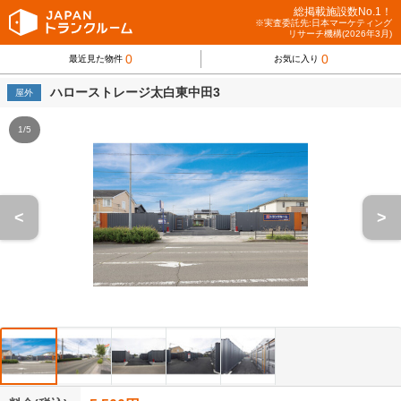
総掲載施設数No.1！
※実査委託先:日本マーケティング
リサーチ機構(2026年3月)
0
0
最近見た物件
お気に入り
ハローストレージ太白東中田3
屋外
1/5
<
>