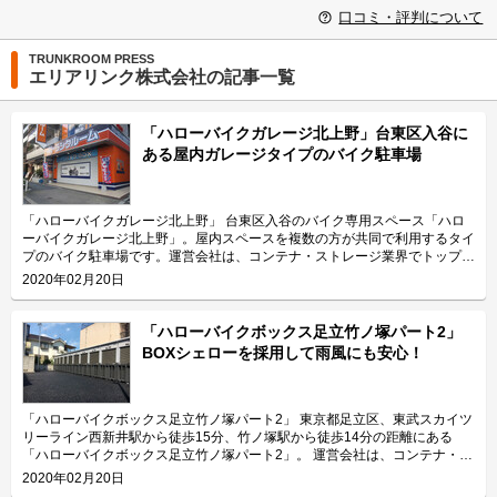
口コミ・評判について
TRUNKROOM PRESS
エリアリンク株式会社の記事一覧
「ハローバイクガレージ北上野」台東区入谷に
ある屋内ガレージタイプのバイク駐車場
「ハローバイクガレージ北上野」 台東区入谷のバイク専用スペース「ハロ
ーバイクガレージ北上野」。屋内スペースを複数の方が共同で利用するタイ
プのバイク駐車場です。運営会社は、コンテナ・ストレージ業界でトップレ
ベルのシェアを誇り、東証マザーズにも上場しているエリアリンク株式会
2020年02月20日
社。 今回は、エリアリンク株式会社が運営している「ハローバイクガレー
ジ北上野」の特長や利用用途などをご紹介致します。 「ハローバイクガレ
ージ北上野」の特長を教えてください。 東京メトロ日比谷線の入谷駅から
「ハローバイクボックス足立竹ノ塚パート2」
徒歩4分、JR山手線の鶯谷駅から徒歩10分の場所に位置する「ハローバイク
BOXシェローを採用して雨風にも安心！
ガレージ北上野」。駅近なバイク駐車スペースであり、24時間365日ご利用
頂けます。広さ2.25帖・幅130cm・奥行き270cmのスペースをご用意して
おり、大型バイクの駐車にも対応可能です。また、屋内型トランクルーム
「ハローストレージ北上野」と隣接していてパーツやメンテナンス用品の収
「ハローバイクボックス足立竹ノ塚パート2」 東京都足立区、東武スカイツ
納にご利用頂けます。ツーリングにお出掛する際にも大変便利です。 主に
リーライン西新井駅から徒歩15分、竹ノ塚駅から徒歩14分の距離にある
どんな方がご利用されているのでしょうか？ 主に入谷駅周辺エリアを中心
「ハローバイクボックス足立竹ノ塚パート2」。 運営会社は、コンテナ・ス
とした近隣エリアの方々にご利用頂いています。「ハローバイクガレージ北
トレージ業界でトップレベルのシェアを誇り、東証マザーズにも上場してい
2020年02月20日
上野」は鶯谷や上野、稲荷町、田原町などからもアクセス良好なバイク専用
るエリアリンク株式会社です。 今回は、エリアリンク株式会社が運営して