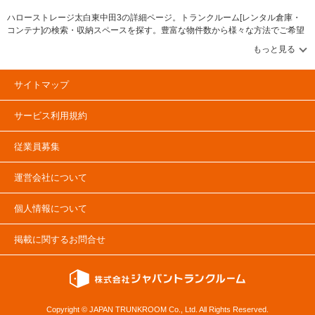
ハローストレージ太白東中田3の詳細ページ。トランクルーム[レンタル倉庫・
コンテナ]の検索・収納スペースを探す。豊富な物件数から様々な方法でご希望
の収納スペースを簡単に探せるトランクルーム情報サイトです。ハローストレ
ージ太白東中田3の住所・最寄りの駅、物件タイプのご紹介や料金表、お得なキ
ャンペーン情報もあります。気になる物件タイプを見つけたら、メールか電話
でお問合せが可能です（無料）。
サイトマップ
サービス利用規約
従業員募集
運営会社について
個人情報について
掲載に関するお問合せ
Copyright © JAPAN TRUNKROOM Co., Ltd. All Rights Reserved.