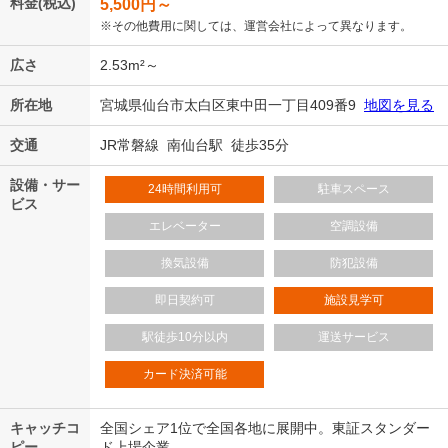
料金(税込)
5,500
円～
※その他費用に関しては、運営会社によって異なります。
広さ
2.53m²～
所在地
宮城県仙台市太白区東中田一丁目409番9
地図を見る
交通
JR常磐線 南仙台駅 徒歩35分
設備・サー
24時間利用可
駐車スペース
ビス
エレベーター
空調設備
換気設備
防犯設備
即日契約可
施設見学可
駅徒歩10分以内
運送サービス
カード決済可能
キャッチコ
全国シェア1位で全国各地に展開中。東証スタンダー
ピー
ド上場企業。