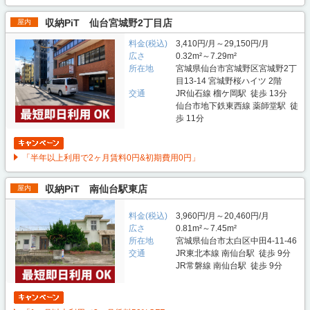
収納PiT 仙台宮城野2丁目店
屋内
料金(税込)
3,410円/月～29,150円/月
広さ
0.32m²～7.29m²
所在地
宮城県仙台市宮城野区宮城野2丁
目13-14 宮城野桜ハイツ 2階
交通
JR仙石線 榴ケ岡駅 徒歩 13分
仙台市地下鉄東西線 薬師堂駅 徒
歩 11分
「半年以上利用で2ヶ月賃料0円&初期費用0円」
収納PiT 南仙台駅東店
屋内
料金(税込)
3,960円/月～20,460円/月
広さ
0.81m²～7.45m²
所在地
宮城県仙台市太白区中田4-11-46
交通
JR東北本線 南仙台駅 徒歩 9分
JR常磐線 南仙台駅 徒歩 9分