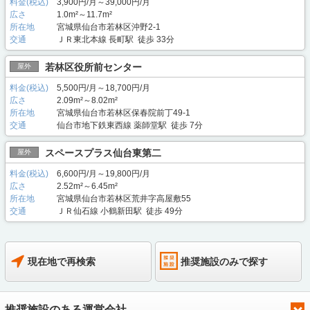
料金(税込)
3,900円/月～39,000円/月
広さ
1.0m²～11.7m²
所在地
宮城県仙台市若林区沖野2-1
交通
ＪＲ東北本線 長町駅 徒歩 33分
若林区役所前センター
屋外
料金(税込)
5,500円/月～18,700円/月
広さ
2.09m²～8.02m²
所在地
宮城県仙台市若林区保春院前丁49-1
交通
仙台市地下鉄東西線 薬師堂駅 徒歩 7分
スペースプラス仙台東第二
屋外
料金(税込)
6,600円/月～19,800円/月
広さ
2.52m²～6.45m²
所在地
宮城県仙台市若林区荒井字高屋敷55
交通
ＪＲ仙石線 小鶴新田駅 徒歩 49分
現在地で再検索
推奨施設のみで探す
推奨施設のある運営会社