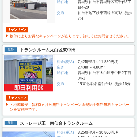
所在地
宮城県仙台市宮城野区宮千代3丁
目4-20
交通
仙台市地下鉄東西線 卸町駅 徒歩
7分
物件によりお得なキャンペーンがあります。詳しくはお問合せください。
トランクルーム太白区東中田
屋外
料金(税込)
7,425円/月～11,880円/月
広さ
2.43m²～4.86m²
所在地
宮城県仙台市太白区東中田2丁目
84-1
交通
JR東北本線 南仙台駅 徒歩 16分
・地域最安・賃料3ヵ月分無料キャンペーン＆契約手数料無料キャンペー
ンを実施中です。
ストレージ王 南仙台トランクルーム
屋外
料金(税込)
8,250円/月～30,800円/月