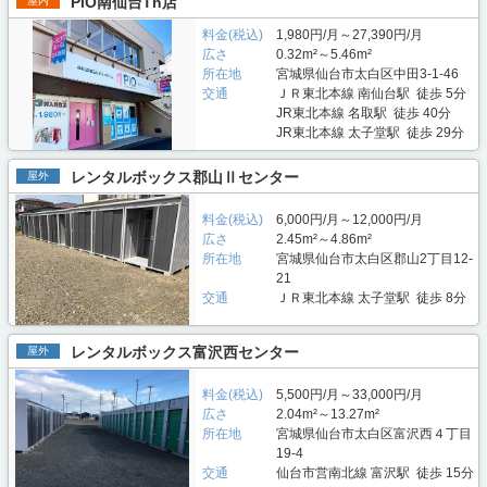
PiO南仙台Th店
屋内
料金(税込)
1,980円/月～27,390円/月
広さ
0.32m²～5.46m²
所在地
宮城県仙台市太白区中田3-1-46
交通
ＪＲ東北本線 南仙台駅 徒歩 5分
JR東北本線 名取駅 徒歩 40分
JR東北本線 太子堂駅 徒歩 29分
レンタルボックス郡山Ⅱセンター
屋外
料金(税込)
6,000円/月～12,000円/月
広さ
2.45m²～4.86m²
所在地
宮城県仙台市太白区郡山2丁目12-
21
交通
ＪＲ東北本線 太子堂駅 徒歩 8分
レンタルボックス富沢西センター
屋外
料金(税込)
5,500円/月～33,000円/月
広さ
2.04m²～13.27m²
所在地
宮城県仙台市太白区富沢西４丁目
19-4
交通
仙台市営南北線 富沢駅 徒歩 15分