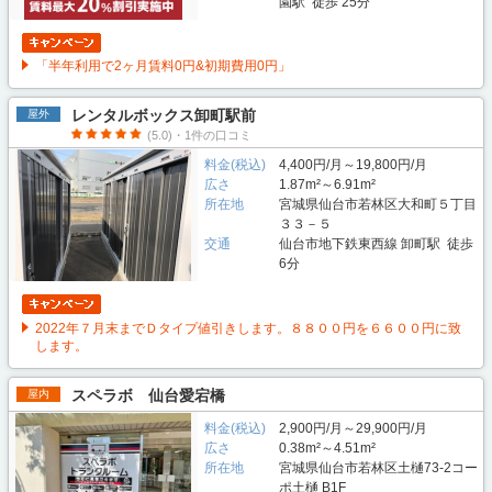
園駅 徒歩 25分
「半年利用で2ヶ月賃料0円&初期費用0円」
レンタルボックス卸町駅前
屋外
(5.0)・1件の口コミ
料金(税込)
4,400円/月～19,800円/月
広さ
1.87m²～6.91m²
所在地
宮城県仙台市若林区大和町５丁目
３３－５
交通
仙台市地下鉄東西線 卸町駅 徒歩
6分
2022年７月末までＤタイプ値引きします。８８００円を６６００円に致
します。
スペラボ 仙台愛宕橋
屋内
料金(税込)
2,900円/月～29,900円/月
広さ
0.38m²～4.51m²
所在地
宮城県仙台市若林区土樋73-2コー
ポ土樋 B1F