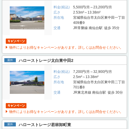
料金(税込)
5,500円/月～23,200円/月
広さ
2.53m²～13.38m²
所在地
宮城県仙台市太白区東中田一丁目
409番9
交通
JR常磐線 南仙台駅 徒歩 35分
物件によりお得なキャンペーンがあります。詳しくはお問合せください。
ハローストレージ太白東中田2
屋外
料金(税込)
7,200円/月～32,900円/月
広さ
2.5m²～13.38m²
所在地
宮城県仙台市太白区東中田二丁目
701番8
交通
JR東北本線 南仙台駅 徒歩 30分
物件によりお得なキャンペーンがあります。詳しくはお問合せください。
ハローストレージ若林卸町東
屋外