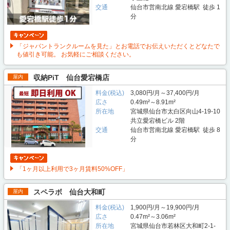
交通
仙台市営南北線 愛宕橋駅 徒歩 1
分
「ジャパントランクルームを見た」とお電話でお伝えいただくとどなたで
も値引き可能。 お気軽にご相談ください。
収納PiT 仙台愛宕橋店
屋内
料金(税込)
3,080円/月～37,400円/月
広さ
0.49m²～8.91m²
所在地
宮城県仙台市太白区向山4-19-10
共立愛宕橋ビル 2階
交通
仙台市営南北線 愛宕橋駅 徒歩 8
分
「1ヶ月以上利用で3ヶ月賃料50%OFF」
スペラボ 仙台大和町
屋内
料金(税込)
1,900円/月～19,900円/月
広さ
0.47m²～3.06m²
所在地
宮城県仙台市若林区大和町2-1-