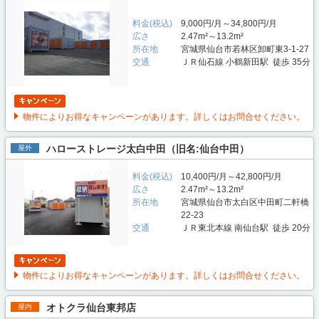
料金(税込)
9,000円/月～34,800円/月
広さ
2.47m²～13.2m²
所在地
宮城県仙台市若林区卸町東3-1-27
交通
ＪＲ仙石線 小鶴新田駅 徒歩 35分
物件によりお得なキャンペーンがあります。詳しくはお問合せください。
ハローストレージ太白中田（旧名:仙台中田）
屋外
料金(税込)
10,400円/月～42,800円/月
広さ
2.47m²～13.2m²
所在地
宮城県仙台市太白区中田町二軒橋
22-23
交通
ＪＲ東北本線 南仙台駅 徒歩 20分
物件によりお得なキャンペーンがあります。詳しくはお問合せください。
オトクラ仙台東邦店
屋内