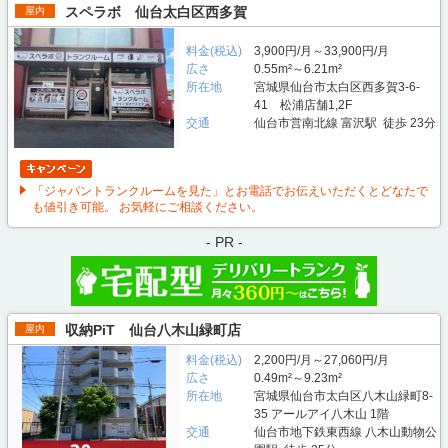
スペラボ 仙台太白区西多賀
屋内
料金(税込)
3,900円/月～33,900円/月
広さ
0.55m²～6.21m²
所在地
宮城県仙台市太白区西多賀3-6-
41 松浦店舗1,2F
交通
仙台市営南北線 富沢駅 徒歩 23分
「ジャパントランクルームを見た」とお電話でお伝えいただくとどなたで
も値引き可能。 お気軽にご相談ください。
- PR -
収納PiT 仙台八木山緑町店
屋内
料金(税込)
2,200円/月～27,060円/月
広さ
0.49m²～9.23m²
所在地
宮城県仙台市太白区八木山緑町8-
35 アールアイ八木山 1階
交通
仙台市地下鉄東西線 八木山動物公