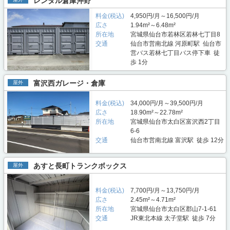
レンタル倉庫沖野
料金(税込)
4,950円/月～16,500円/月
広さ
1.94m²～6.48m²
所在地
宮城県仙台市若林区若林七丁目8
交通
仙台市営南北線 河原町駅 仙台市
営バス若林七丁目バス停下車 徒
歩 1分
富沢西ガレージ・倉庫
屋外
料金(税込)
34,000円/月～39,500円/月
広さ
18.90m²～22.78m²
所在地
宮城県仙台市太白区富沢西2丁目
6-6
交通
仙台市営南北線 富沢駅 徒歩 12分
あすと長町トランクボックス
屋外
料金(税込)
7,700円/月～13,750円/月
広さ
2.45m²～4.71m²
所在地
宮城県仙台市太白区郡山7-1-61
交通
JR東北本線 太子堂駅 徒歩 7分