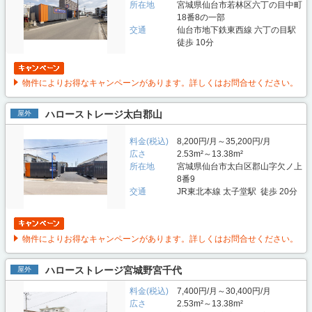
所在地
宮城県仙台市若林区六丁の目中町
18番8の一部
交通
仙台市地下鉄東西線 六丁の目駅
徒歩 10分
物件によりお得なキャンペーンがあります。詳しくはお問合せください。
ハローストレージ太白郡山
屋外
料金(税込)
8,200円/月～35,200円/月
広さ
2.53m²～13.38m²
所在地
宮城県仙台市太白区郡山字欠ノ上
8番9
交通
JR東北本線 太子堂駅 徒歩 20分
物件によりお得なキャンペーンがあります。詳しくはお問合せください。
ハローストレージ宮城野宮千代
屋外
料金(税込)
7,400円/月～30,400円/月
広さ
2.53m²～13.38m²