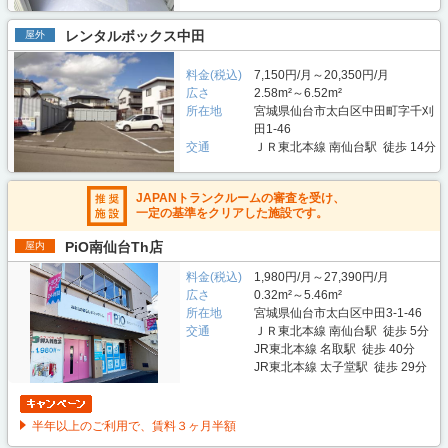
レンタルボックス中田
屋外
料金(税込)
7,150円/月～20,350円/月
広さ
2.58m²～6.52m²
所在地
宮城県仙台市太白区中田町字千刈
田1-46
交通
ＪＲ東北本線 南仙台駅 徒歩 14分
JAPANトランクルームの審査を受け、
一定の基準をクリアした施設です。
PiO南仙台Th店
屋内
料金(税込)
1,980円/月～27,390円/月
広さ
0.32m²～5.46m²
所在地
宮城県仙台市太白区中田3-1-46
交通
ＪＲ東北本線 南仙台駅 徒歩 5分
JR東北本線 名取駅 徒歩 40分
JR東北本線 太子堂駅 徒歩 29分
半年以上のご利用で、賃料３ヶ月半額