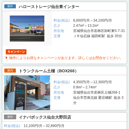
ハローストレージ仙台東インター
屋外
料金(税込)
8,000円/月～34,100円/月
広さ
2.47m²～13.2m²
所在地
宮城県仙台市若林区卸町東5-7-31
交通
ＪＲ仙石線 福田町駅 徒歩 35分
物件によりお得なキャンペーンがあります。詳しくはお問合せください。
トランクルーム土樋（BOX268）
屋内
料金(税込)
4,350円/月～12,300円/月
広さ
0.9m²～2.74m²
所在地
宮城県仙台市若林区土樋268-1
交通
仙台市営南北線 愛宕橋駅 徒歩 3
分
イナバボックス仙台大野田店
屋外
料金(税込)
12,100円/月～32,890円/月