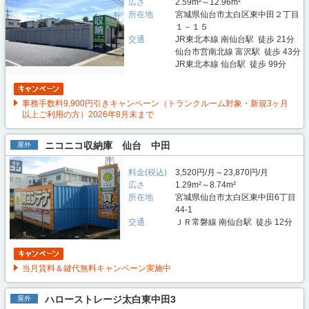
広さ
2.59m²～12.96m²
所在地
宮城県仙台市太白区東中田２丁目
１－１５
交通
JR東北本線 南仙台駅 徒歩 21分
仙台市営南北線 富沢駅 徒歩 43分
JR東北本線 仙台駅 徒歩 99分
事務手数料9,900円引きキャンペーン（トランクルーム対象・新規3ヶ月
以上ご利用の方）2026年8月末まで
ニコニコ収納庫 仙台 中田
屋外
料金(税込)
3,520円/月～23,870円/月
広さ
1.29m²～8.74m²
所在地
宮城県仙台市太白区東中田6丁目
44-1
交通
ＪＲ常磐線 南仙台駅 徒歩 12分
当月賃料＆鍵代無料キャンペーン実施中
ハローストレージ太白東中田3
屋外