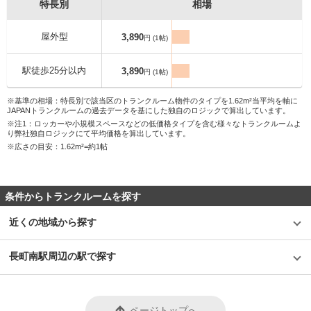
特長別
相場
屋外型
3,890
円 (1帖)
駅徒歩25分以内
3,890
円 (1帖)
※基準の相場：特長別で該当区のトランクルーム物件のタイプを1.62m²当平均を軸に
JAPANトランクルームの過去データを基にした独自のロジックで算出しています。
※注1：ロッカーや小規模スペースなどの低価格タイプを含む様々なトランクルームよ
り弊社独自ロジックにて平均価格を算出しています。
※広さの目安：1.62m²=約1帖
条件からトランクルームを探す
近くの地域から探す
長町南駅周辺の駅で探す
ページトップへ