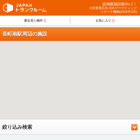
総掲載施設数No.1！
※実査委託先:日本マーケティング
リサーチ機構(2026年3月)
0
0
最近見た物件
お気に入り
長町南駅周辺の施設
絞り込み検索