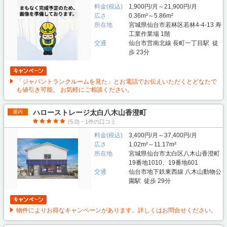
料金(税込)
1,900円/月～21,900円/月
広さ
0.36m²～5.86m²
所在地
宮城県仙台市若林区若林4-4-13 寿
工業作業場 1階
交通
仙台市営南北線 長町一丁目駅 徒
歩 23分
「ジャパントランクルームを見た」とお電話でお伝えいただくとどなたで
も値引き可能。 お気軽にご相談ください。
ハローストレージ太白八木山香澄町
屋内
(5.0)・1件の口コミ
料金(税込)
3,400円/月～37,400円/月
広さ
1.02m²～11.17m²
所在地
宮城県仙台市太白区八木山香澄町
19番地1010、19番地601
交通
仙台市地下鉄東西線 八木山動物公
園駅 徒歩 29分
物件によりお得なキャンペーンがあります。詳しくはお問合せください。