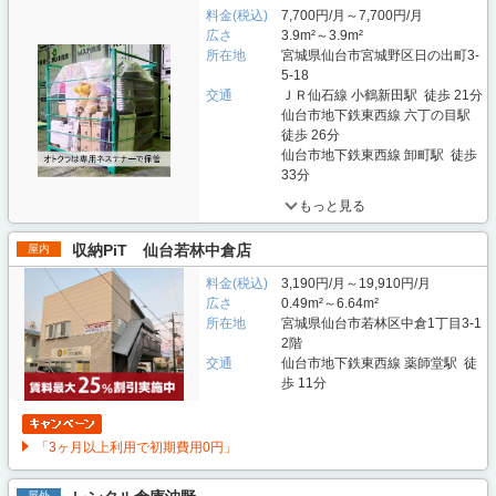
料金(税込)
7,700円/月～7,700円/月
広さ
3.9m²～3.9m²
所在地
宮城県仙台市宮城野区日の出町3-
5-18
交通
ＪＲ仙石線 小鶴新田駅 徒歩 21分
仙台市地下鉄東西線 六丁の目駅
徒歩 26分
仙台市地下鉄東西線 卸町駅 徒歩
33分
もっと見る
収納PiT 仙台若林中倉店
屋内
料金(税込)
3,190円/月～19,910円/月
広さ
0.49m²～6.64m²
所在地
宮城県仙台市若林区中倉1丁目3-1
2階
交通
仙台市地下鉄東西線 薬師堂駅 徒
歩 11分
「3ヶ月以上利用で初期費用0円」
屋外