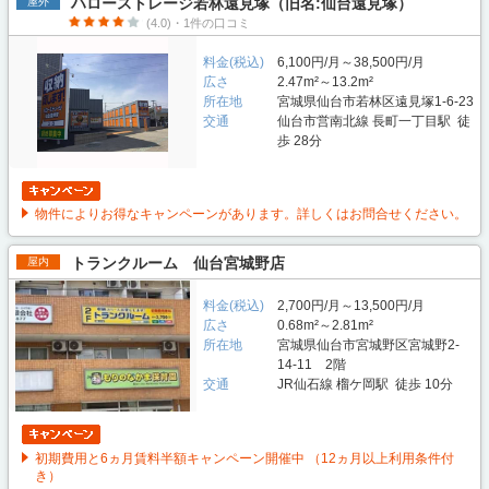
ハローストレージ若林遠見塚（旧名:仙台遠見塚）
屋外
(4.0)・1件の口コミ
料金(税込)
6,100円/月～38,500円/月
広さ
2.47m²～13.2m²
所在地
宮城県仙台市若林区遠見塚1-6-23
交通
仙台市営南北線 長町一丁目駅 徒
歩 28分
物件によりお得なキャンペーンがあります。詳しくはお問合せください。
トランクルーム 仙台宮城野店
屋内
料金(税込)
2,700円/月～13,500円/月
広さ
0.68m²～2.81m²
所在地
宮城県仙台市宮城野区宮城野2-
14-11 2階
交通
JR仙石線 榴ケ岡駅 徒歩 10分
初期費用と6ヵ月賃料半額キャンペーン開催中 （12ヵ月以上利用条件付
き）