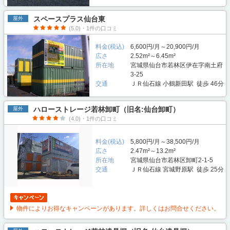
スペースプラス仙台東
屋外
(5.0)・1件の口コミ
料金(税込)
6,600円/月～20,900円/月
広さ
2.52m²～6.45m²
所在地
宮城県仙台市若林区伊在字南土府
3-25
交通
ＪＲ仙石線 小鶴新田駅 徒歩 46分
ハローストレージ若林卸町（旧名:仙台卸町）
屋外
(4.0)・1件の口コミ
料金(税込)
5,800円/月～38,500円/月
広さ
2.47m²～13.2m²
所在地
宮城県仙台市若林区卸町2-1-5
交通
ＪＲ仙石線 宮城野原駅 徒歩 25分
物件によりお得なキャンペーンがあります。詳しくはお問合せください。