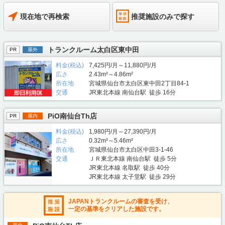
現在地で再検索
推奨施設のみで探す
トランクルーム太白区東中田
PR
屋外
料金(税込)
7,425円/月～11,880円/月
広さ
2.43m²～4.86m²
所在地
宮城県仙台市太白区東中田2丁目84-1
交通
JR東北本線 南仙台駅 徒歩 16分
PiO南仙台Th店
PR
屋内
料金(税込)
1,980円/月～27,390円/月
広さ
0.32m²～5.46m²
所在地
宮城県仙台市太白区中田3-1-46
交通
ＪＲ東北本線 南仙台駅 徒歩 5分
JR東北本線 名取駅 徒歩 40分
JR東北本線 太子堂駅 徒歩 29分
JAPANトランクルームの審査を受け、
一定の基準をクリアした施設です。