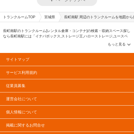
トランクルームTOP
宮城県
長町南駅 周辺のトランクルームを地図から
長町南駅のトランクルーム[レンタル倉庫・コンテナ]の検索・収納スペース探し
なら長町南駅には「イナバボックス,ストレージ王,ハローストレージ,ユースペ
ース」等のブランドが掲載されています。借りたい地域から探して、広さ・料
金[賃料]・セキュリティ・空調完備・24時間出し入れ可能などの希望条件で絞込
み！豊富な物件数から様々な方法でご希望の収納スペースを簡単に探せるトラ
ンクルーム情報サイトです。長町南で気になるトランクルームを見つけたら、
サイトマップ
メールか電話でお問合せが可能です（無料）。
サービス利用規約
従業員募集
運営会社について
個人情報について
掲載に関するお問合せ