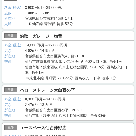
料金(税込)
3,900円/月～39,000円/月
広さ
1.0m²～11.7m²
所在地
宮城県仙台市若林区蒲町17-1
交通
ＪＲ仙石線 苦竹駅 徒歩 53分
鈎取 ガレージ・物置
屋外
料金(税込)
14,000円/月～32,000円/月
広さ
4.02m²～14.95m²
所在地
宮城県仙台市太白区鈎取4丁目21-18
交通
仙台市営南北線 富沢駅 バス20分 西高校入口下車 徒歩 1分
仙台市地下鉄東西線 八木山動物公園駅 バス15分 西高校入口下
車 徒歩 1分
JR東北本線 長町駅 バス22分 西高校入口下車 徒歩 1分
ハローストレージ太白西の平
屋外
料金(税込)
8,300円/月～34,300円/月
広さ
2.47m²～13.2m²
所在地
宮城県仙台市太白区西の平1-26-20
交通
仙台市地下鉄東西線 八木山動物公園駅 徒歩 30分
ユースペース仙台沖野店
屋外