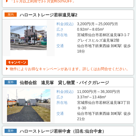
「1ヶ月以上利用で3ヶ月賃料50%OFF」
ハローストレージ若林遠見塚2
屋内
料金(税込)
3,200円/月～25,000円/月
広さ
0.92m²～8.65m²
所在地
宮城県仙台市若林区遠見塚3-1-7
グレイスヒルズ遠見塚2階
交通
仙台市地下鉄東西線 卸町駅 徒歩
18分
物件によりお得なキャンペーンがあります。詳しくはお問合せください。
仙都会舘 遠見塚 貸し物置・バイクガレージ
屋外
料金(税込)
11,000円/月～36,300円/月
広さ
3.37m²～13.48m²
所在地
宮城県仙台市若林区遠見塚3丁目
９-30
交通
仙台市地下鉄東西線 卸町駅 徒歩
21分
ハローストレージ若林中倉（旧名:仙台中倉）
屋外