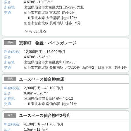
広さ
4.67m²～18.08m²
所在地
宮城県仙台市太白区大野田5-29-8の北
交通
仙台市営南北線 富沢駅 徒歩 6分
ＪＲ東北本線 太子堂駅 徒歩 12分
仙台市営南北線 長町南駅 徒歩 15分
もっと見る
恵和町 物置・バイクガレージ
屋外
料金(税込)
12,000円/月～16,000円/月
広さ
4.67m²～5.46m²
所在地
宮城県仙台市太白区恵和町35-35
交通
仙台市営南北線 長町南駅 バス10分 西の平2丁目東下車 徒歩 1分
ユースペース仙台柳生店
屋内
料金(税込)
2,900円/月～48,100円/月
広さ
0.9m²～8.20m²
所在地
宮城県仙台市太白区柳生4-1-12
交通
ＪＲ東北本線 南仙台駅 徒歩 21分
ユースペース仙台柳生2号店
屋外
料金(税込)
4,100円/月～41,700円/月
広さ
1.0m²～11.7m²