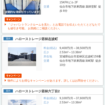
15KFKビル 2F
交通
仙台市地下鉄東西線 薬師堂駅 徒
歩 8分
「ジャパントランクルームを見た」とお電話でお伝えいただくとどなたで
も値引き可能。 お気軽にご相談ください。
ハローストレージ若林志波町
屋外
料金(税込)
9,400円/月～38,500円/月
広さ
2.53m²～13.38m²
所在地
宮城県仙台市若林区志波町159番
交通
仙台市地下鉄東西線 卸町駅 徒歩
10分
物件によりお得なキャンペーンがあります。詳しくはお問合せください。
ハローストレージ若林六丁目2
屋外
料金(税込)
9,100円/月～37,600円/月
広さ
2.53m²～13.38m²