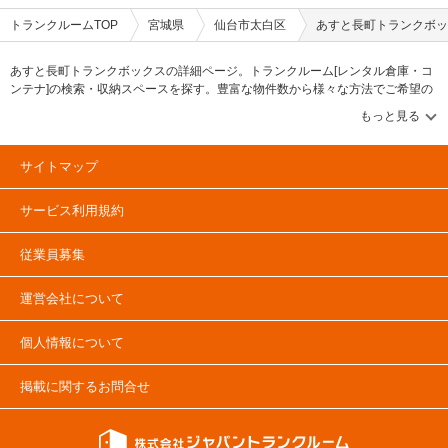
トランクルームTOP
宮城県
仙台市太白区
あすと長町トランクボッ
あすと長町トランクボックスの詳細ページ。トランクルーム[レンタル倉庫・コ
ンテナ]の検索・収納スペースを探す。豊富な物件数から様々な方法でご希望の
収納スペースを簡単に探せるトランクルーム情報サイトです。あすと長町トラ
ンクボックスの住所・最寄りの駅、物件タイプのご紹介や料金表、お得なキャ
ンペーン情報もあります。気になる物件タイプを見つけたら、メールか電話で
お問合せが可能です（無料）。
サイトマップ
サービス利用規約
従業員募集
運営会社について
個人情報について
掲載に関するお問合せ