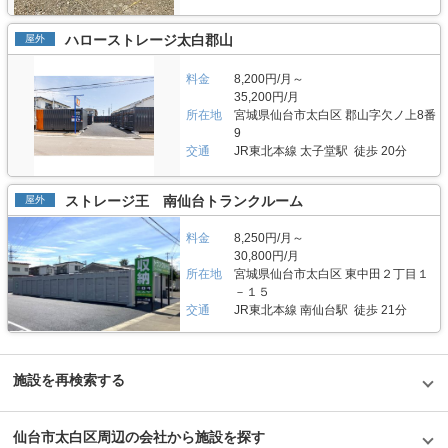
ハローストレージ太白郡山
屋外
料金
8,200円/月～
35,200円/月
所在地
宮城県仙台市太白区 郡山字欠ノ上8番
9
交通
JR東北本線 太子堂駅 徒歩 20分
ストレージ王 南仙台トランクルーム
屋外
料金
8,250円/月～
30,800円/月
所在地
宮城県仙台市太白区 東中田２丁目１
－１５
交通
JR東北本線 南仙台駅 徒歩 21分
施設を再検索する
仙台市太白区周辺の会社から施設を探す