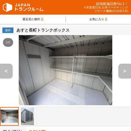
総掲載施設数No.1！
※実査委託先:日本マーケティング
リサーチ機構(2026年3月)
0
0
最近見た物件
お気に入り
あすと長町トランクボックス
屋外
1/2
<
>