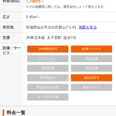
料金(税込)
7,700
円～
※その他費用に関しては、運営会社によって異なります。
広さ
2.45m²～
所在地
宮城県仙台市太白区郡山7-1-61
地図を見る
交通
JR東北本線 太子堂駅 徒歩7分
設備・サー
24時間利用可
駐車スペース
ビス
エレベーター
空調設備
換気設備
防犯設備
即日契約可
施設見学可
駅徒歩10分以内
運送サービス
カード決済可能
料金一覧