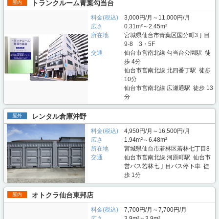
トランクルーム青葉勾当台
屋内
料金(税込)
3,000円/月～11,000円/月
広さ
0.31m²～2.45m²
所在地
宮城県仙台市青葉区国分町3丁目
9-8 3・5F
交通
仙台市営南北線 勾当台公園駅 徒
歩 4分
仙台市営南北線 北四番丁駅 徒歩
10分
仙台市営南北線 広瀬通駅 徒歩 13
分
レンタル倉庫沖野
屋外
料金(税込)
4,950円/月～16,500円/月
広さ
1.94m²～6.48m²
所在地
宮城県仙台市若林区若林七丁目8
交通
仙台市営南北線 河原町駅 仙台市
営バス若林七丁目バス停下車 徒
歩 1分
オトクラ仙台東邦店
屋内
料金(税込)
7,700円/月～7,700円/月
広さ
3.9m²～3.9m²