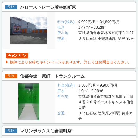
ハローストレージ若林卸町東
屋外
料金(税込)
9,000円/月～34,800円/月
広さ
2.47m²～13.2m²
所在地
宮城県仙台市若林区卸町東3-1-27
交通
ＪＲ仙石線 小鶴新田駅 徒歩 35分
物件によりお得なキャンペーンがあります。詳しくはお問合せください。
仙都会舘 原町 トランクルーム
屋内
料金(税込)
3,300円/月～9,900円/月
広さ
1.0m²～2.08m²
所在地
宮城県仙台市宮城野区原町２丁目
４番２０号イーストキャスル仙台
１階
交通
ＪＲ仙石線 陸前原ノ町駅 徒歩 6
分
マリンボックス仙台扇町店
屋外