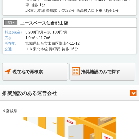
車 徒歩 1分
JR東北本線 長町駅 バス22分 西高校入口下車 徒歩 1分
ユースペース仙台郡山店
屋外
料金(税込)
3,900円/月～36,100円/月
広さ
1.0m²～11.7m²
所在地
宮城県仙台市太白区郡山4-11-12
交通
ＪＲ東北本線 長町駅 徒歩 16分
現在地で再検索
推奨施設のみで探す
推奨施設のある運営会社
宮城県