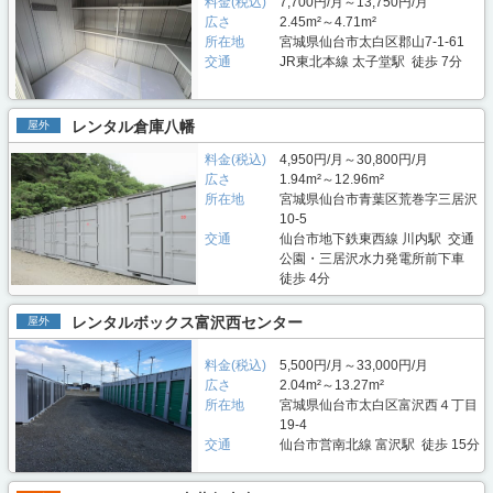
料金(税込)
7,700円/月～13,750円/月
広さ
2.45m²～4.71m²
所在地
宮城県仙台市太白区郡山7-1-61
交通
JR東北本線 太子堂駅 徒歩 7分
レンタル倉庫八幡
屋外
料金(税込)
4,950円/月～30,800円/月
広さ
1.94m²～12.96m²
所在地
宮城県仙台市青葉区荒巻字三居沢
10-5
交通
仙台市地下鉄東西線 川内駅 交通
公園・三居沢水力発電所前下車
徒歩 4分
レンタルボックス富沢西センター
屋外
料金(税込)
5,500円/月～33,000円/月
広さ
2.04m²～13.27m²
所在地
宮城県仙台市太白区富沢西４丁目
19-4
交通
仙台市営南北線 富沢駅 徒歩 15分