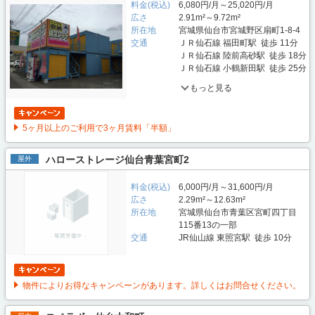
料金(税込)
6,080円/月～25,020円/月
広さ
2.91m²～9.72m²
所在地
宮城県仙台市宮城野区扇町1-8-4
交通
ＪＲ仙石線 福田町駅 徒歩 11分
ＪＲ仙石線 陸前高砂駅 徒歩 18分
ＪＲ仙石線 小鶴新田駅 徒歩 25分
もっと見る
5ヶ月以上のご利用で3ヶ月賃料「半額」
ハローストレージ仙台青葉宮町2
屋外
料金(税込)
6,000円/月～31,600円/月
広さ
2.29m²～12.63m²
所在地
宮城県仙台市青葉区宮町四丁目
115番13の一部
交通
JR仙山線 東照宮駅 徒歩 10分
物件によりお得なキャンペーンがあります。詳しくはお問合せください。