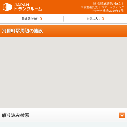
総掲載施設数No.1！
※実査委託先:日本マーケティング
リサーチ機構(2026年3月)
0
0
最近見た物件
お気に入り
河原町駅周辺の施設
絞り込み検索