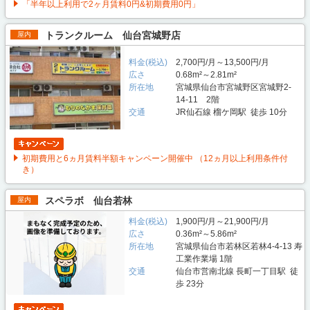
「半年以上利用で2ヶ月賃料0円&初期費用0円」
トランクルーム 仙台宮城野店
屋内
料金(税込)
2,700円/月～13,500円/月
広さ
0.68m²～2.81m²
所在地
宮城県仙台市宮城野区宮城野2-
14-11 2階
交通
JR仙石線 榴ケ岡駅 徒歩 10分
初期費用と6ヵ月賃料半額キャンペーン開催中 （12ヵ月以上利用条件付
き）
スペラボ 仙台若林
屋内
料金(税込)
1,900円/月～21,900円/月
広さ
0.36m²～5.86m²
所在地
宮城県仙台市若林区若林4-4-13 寿
工業作業場 1階
交通
仙台市営南北線 長町一丁目駅 徒
歩 23分