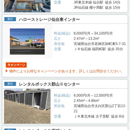
交通
JR東北本線 仙台駅 徒歩 14分
JR仙石線 榴ケ岡駅 徒歩 15分
ハローストレージ仙台東インター
屋外
料金(税込)
8,000円/月～34,100円/月
広さ
2.47m²～13.2m²
所在地
宮城県仙台市若林区卸町東5-7-31
交通
ＪＲ仙石線 福田町駅 徒歩 35分
物件によりお得なキャンペーンがあります。詳しくはお問合せください。
レンタルボックス郡山Ⅱセンター
屋外
料金(税込)
6,000円/月～12,000円/月
広さ
2.45m²～4.86m²
所在地
宮城県仙台市太白区郡山2丁目12-
21
交通
ＪＲ東北本線 太子堂駅 徒歩 8分