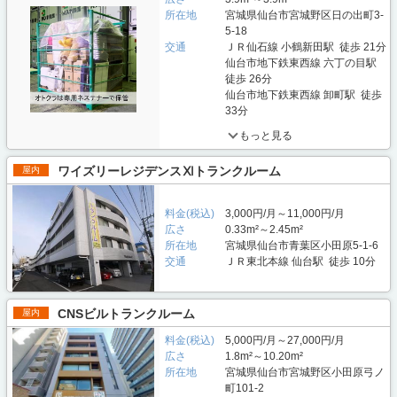
所在地
宮城県仙台市宮城野区日の出町3-
5-18
交通
ＪＲ仙石線 小鶴新田駅 徒歩 21分
仙台市地下鉄東西線 六丁の目駅
徒歩 26分
仙台市地下鉄東西線 卸町駅 徒歩
33分
もっと見る
ワイズリーレジデンスⅪトランクルーム
屋内
料金(税込)
3,000円/月～11,000円/月
広さ
0.33m²～2.45m²
所在地
宮城県仙台市青葉区小田原5-1-6
交通
ＪＲ東北本線 仙台駅 徒歩 10分
CNSビルトランクルーム
屋内
料金(税込)
5,000円/月～27,000円/月
広さ
1.8m²～10.20m²
所在地
宮城県仙台市宮城野区小田原弓ノ
町101-2