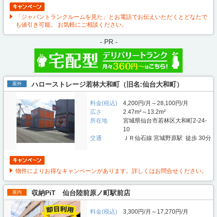
「ジャパントランクルームを見た」とお電話でお伝えいただくとどなたで
も値引き可能。 お気軽にご相談ください。
- PR -
ハローストレージ若林大和町（旧名:仙台大和町）
屋外
料金(税込)
4,200円/月～28,100円/月
広さ
2.47m²～13.2m²
所在地
宮城県仙台市若林区大和町2-24-
10
交通
ＪＲ仙石線 宮城野原駅 徒歩 30分
物件によりお得なキャンペーンがあります。詳しくはお問合せください。
収納PiT 仙台陸前原ノ町駅前店
屋内
料金(税込)
3,300円/月～17,270円/月