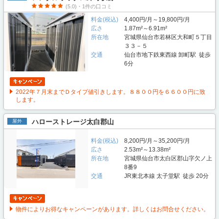
(5.0)・1件の口コミ
料金(税込)
4,400円/月～19,800円/月
広さ
1.87m²～6.91m²
所在地
宮城県仙台市若林区大和町５丁目
３３－５
交通
仙台市地下鉄東西線 卸町駅 徒歩
6分
2022年７月末までＤタイプ値引きします。８８００円を６６００円に致
します。
ハローストレージ太白郡山
屋外
料金(税込)
8,200円/月～35,200円/月
広さ
2.53m²～13.38m²
所在地
宮城県仙台市太白区郡山字欠ノ上
8番9
交通
JR東北本線 太子堂駅 徒歩 20分
物件によりお得なキャンペーンがあります。詳しくはお問合せください。