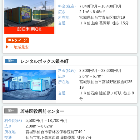
料金(税込)
7,040円/月～18,480円/月
広さ
2.1m²～6.48m²
所在地
宮城県仙台市青葉区郷六19
交通
ＪＲ仙山線 葛岡駅 徒歩 15分
・地域最安
レンタルボックス銀杏町
屋外
料金(税込)
8,800円/月～28,600円/月
広さ
2.6m²～6.7m²
所在地
宮城県仙台市宮城野区銀杏町35-
19
交通
ＪＲ仙石線 陸前原ノ町駅 徒歩 9
分
若林区役所前センター
屋外
料金(税込)
5,500円/月～18,700円/月
広さ
2.09m²～8.02m²
所在地
宮城県仙台市若林区保春院前丁49-1
交通
仙台市地下鉄東西線 薬師堂駅 徒歩 7分