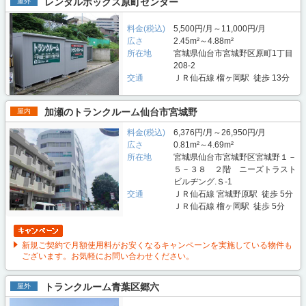
レンタルボックス原町センター
屋外
料金(税込)
5,500円/月～11,000円/月
広さ
2.45m²～4.88m²
所在地
宮城県仙台市宮城野区原町1丁目
208-2
交通
ＪＲ仙石線 榴ヶ岡駅 徒歩 13分
加瀬のトランクルーム仙台市宮城野
屋内
料金(税込)
6,376円/月～26,950円/月
広さ
0.81m²～4.69m²
所在地
宮城県仙台市宮城野区宮城野１－
５－３８ ２階 ニーズトラスト
ビルヂング.Ｓ-1
交通
ＪＲ仙石線 宮城野原駅 徒歩 5分
ＪＲ仙石線 榴ヶ岡駅 徒歩 5分
新規ご契約で月額使用料がお安くなるキャンペーンを実施している物件も
ございます。お気軽にお問い合わせください。
トランクルーム青葉区郷六
屋外