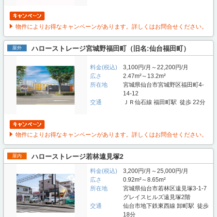
物件によりお得なキャンペーンがあります。詳しくはお問合せください。
ハローストレージ宮城野福田町（旧名:仙台福田町）
屋外
料金(税込)
3,100円/月～22,200円/月
広さ
2.47m²～13.2m²
所在地
宮城県仙台市宮城野区福田町4-
14-12
交通
ＪＲ仙石線 福田町駅 徒歩 22分
物件によりお得なキャンペーンがあります。詳しくはお問合せください。
ハローストレージ若林遠見塚2
屋内
料金(税込)
3,200円/月～25,000円/月
広さ
0.92m²～8.65m²
所在地
宮城県仙台市若林区遠見塚3-1-7
グレイスヒルズ遠見塚2階
交通
仙台市地下鉄東西線 卸町駅 徒歩
18分