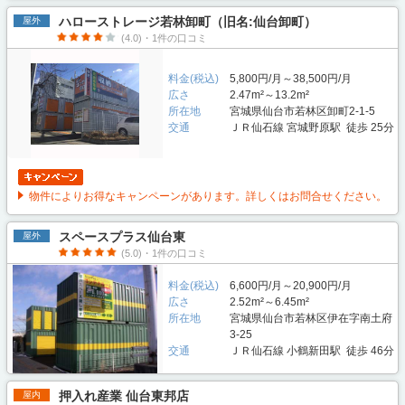
ハローストレージ若林卸町（旧名:仙台卸町）
屋外
(4.0)・1件の口コミ
料金(税込)
5,800円/月～38,500円/月
広さ
2.47m²～13.2m²
所在地
宮城県仙台市若林区卸町2-1-5
交通
ＪＲ仙石線 宮城野原駅 徒歩 25分
物件によりお得なキャンペーンがあります。詳しくはお問合せください。
スペースプラス仙台東
屋外
(5.0)・1件の口コミ
料金(税込)
6,600円/月～20,900円/月
広さ
2.52m²～6.45m²
所在地
宮城県仙台市若林区伊在字南土府
3-25
交通
ＪＲ仙石線 小鶴新田駅 徒歩 46分
押入れ産業 仙台東邦店
屋内