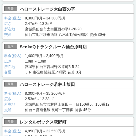
ハローストレージ太白西の平
屋外
料金(税込)
8,300円/月～34,300円/月
広さ
2.47m²～13.2m²
所在地
宮城県仙台市太白区西の平1-26-20
交通
仙台市地下鉄東西線 八木山動物公園駅 徒歩 30分
SenkaQトランクルーム仙台原町店
屋内
料金(税込)
1,400円/月～2,400円/月
広さ
1.0m²～1.0m²
所在地
宮城県仙台市宮城野区原町3-5-24
交通
ＪＲ仙石線 陸前原ノ町駅 徒歩 3分
ハローストレージ若林上飯田
屋外
料金(税込)
8,300円/月～35,200円/月
広さ
2.53m²～13.38m²
所在地
宮城県仙台市若林区上飯田一丁目150番5、150番12
交通
仙台市営南北線 長町一丁目駅 徒歩 45分
レンタルボックス萩野町
屋外
料金(税込)
4,950円/月～22,550円/月