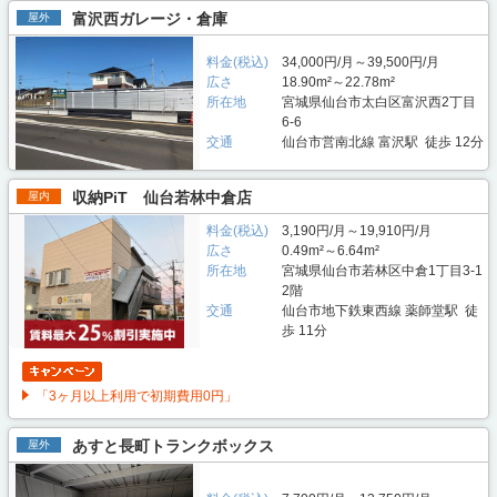
富沢西ガレージ・倉庫
屋外
料金(税込)
34,000円/月～39,500円/月
広さ
18.90m²～22.78m²
所在地
宮城県仙台市太白区富沢西2丁目
6-6
交通
仙台市営南北線 富沢駅 徒歩 12分
収納PiT 仙台若林中倉店
屋内
料金(税込)
3,190円/月～19,910円/月
広さ
0.49m²～6.64m²
所在地
宮城県仙台市若林区中倉1丁目3-1
2階
交通
仙台市地下鉄東西線 薬師堂駅 徒
歩 11分
「3ヶ月以上利用で初期費用0円」
あすと長町トランクボックス
屋外