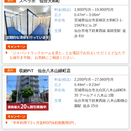
スペラボ 仙台大和町
屋内
料金(税込)
1,900円/月～19,900円/月
広さ
0.47m²～3.06m²
所在地
宮城県仙台市若林区大和町2-1-
15KFKビル 2F
交通
仙台市地下鉄東西線 薬師堂駅 徒
歩 8分
「ジャパントランクルームを見た」とお電話でお伝えいただくとどなたで
も値引き可能。 お気軽にご相談ください。
収納PiT 仙台八木山緑町店
屋内
料金(税込)
2,200円/月～27,060円/月
広さ
0.49m²～9.23m²
所在地
宮城県仙台市太白区八木山緑町8-
35 アールアイ八木山 1階
交通
仙台市地下鉄東西線 八木山動物公
園駅 徒歩 25分
「半年利用で2ヶ月賃料0円&初期費用0円」