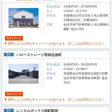
料金(税込)
3,400円/月～37,400円/月
広さ
1.02m²～11.17m²
所在地
宮城県仙台市太白区八木山香澄町
19番地1010、19番地601
交通
仙台市地下鉄東西線 八木山動物公
園駅 徒歩 29分
物件によりお得なキャンペーンがあります。詳しくはお問合せください。
ハローストレージ若林志波町
屋外
料金(税込)
9,400円/月～38,500円/月
広さ
2.53m²～13.38m²
所在地
宮城県仙台市若林区志波町159番
交通
仙台市地下鉄東西線 卸町駅 徒歩
10分
物件によりお得なキャンペーンがあります。詳しくはお問合せください。
レンタルボックス卸町駅前
屋外