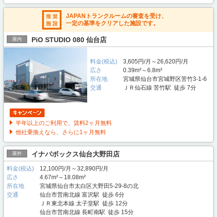
JAPANトランクルームの審査を受け、
一定の基準をクリアした施設です。
PiO STUDIO 080 仙台店
屋内
料金(税込)
3,605円/月～26,620円/月
広さ
0.39m²～6.8m²
所在地
宮城県仙台市宮城野区苦竹3-1-6
交通
ＪＲ仙石線 苦竹駅 徒歩 7分
半年以上のご利用で、賃料2ヶ月無料
他社乗換えなら、さらに1ヶ月無料
イナバボックス仙台大野田店
屋外
料金(税込)
12,100円/月～32,890円/月
広さ
4.67m²～18.08m²
所在地
宮城県仙台市太白区大野田5-29-8の北
交通
仙台市営南北線 富沢駅 徒歩 6分
ＪＲ東北本線 太子堂駅 徒歩 12分
仙台市営南北線 長町南駅 徒歩 15分