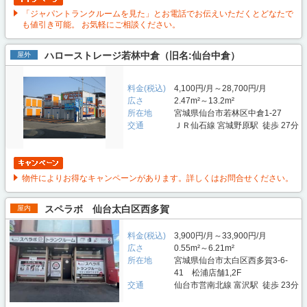
「ジャパントランクルームを見た」とお電話でお伝えいただくとどなたで
も値引き可能。 お気軽にご相談ください。
ハローストレージ若林中倉（旧名:仙台中倉）
屋外
料金(税込)
4,100円/月～28,700円/月
広さ
2.47m²～13.2m²
所在地
宮城県仙台市若林区中倉1-27
交通
ＪＲ仙石線 宮城野原駅 徒歩 27分
物件によりお得なキャンペーンがあります。詳しくはお問合せください。
スペラボ 仙台太白区西多賀
屋内
料金(税込)
3,900円/月～33,900円/月
広さ
0.55m²～6.21m²
所在地
宮城県仙台市太白区西多賀3-6-
41 松浦店舗1,2F
交通
仙台市営南北線 富沢駅 徒歩 23分