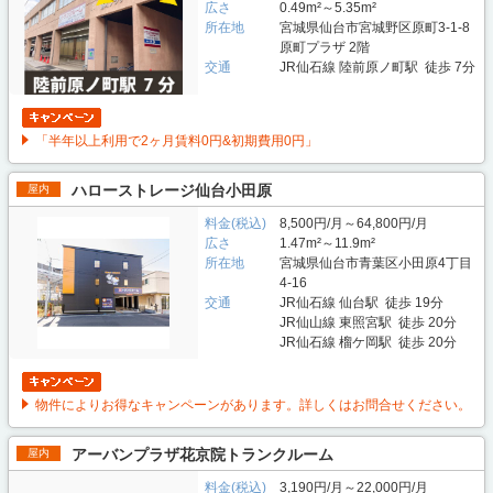
広さ
0.49m²～5.35m²
所在地
宮城県仙台市宮城野区原町3-1-8
原町プラザ 2階
交通
JR仙石線 陸前原ノ町駅 徒歩 7分
「半年以上利用で2ヶ月賃料0円&初期費用0円」
ハローストレージ仙台小田原
屋内
料金(税込)
8,500円/月～64,800円/月
広さ
1.47m²～11.9m²
所在地
宮城県仙台市青葉区小田原4丁目
4-16
交通
JR仙石線 仙台駅 徒歩 19分
JR仙山線 東照宮駅 徒歩 20分
JR仙石線 榴ケ岡駅 徒歩 20分
物件によりお得なキャンペーンがあります。詳しくはお問合せください。
アーバンプラザ花京院トランクルーム
屋内
料金(税込)
3,190円/月～22,000円/月