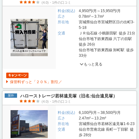
(4.0)・1件の口コミ
料金(税込)
4,950円/月～15,950円/月
広さ
0.78m²～3.7m²
所在地
宮城県仙台市宮城野区日の出町3-
5-18
交通
ＪＲ仙石線 小鶴新田駅 徒歩 21分
仙台市地下鉄東西線 六丁の目駅
徒歩 26分
仙台市地下鉄東西線 卸町駅 徒歩
33分
もっと見る
保管料ずっと「２０％」割引／
ハローストレージ若林遠見塚（旧名:仙台遠見塚）
屋外
(4.0)・1件の口コミ
料金(税込)
6,100円/月～38,500円/月
広さ
2.47m²～13.2m²
所在地
宮城県仙台市若林区遠見塚1-6-23
交通
仙台市営南北線 長町一丁目駅 徒
歩 28分