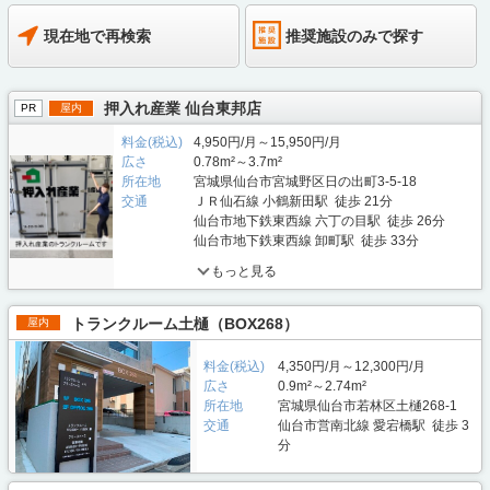
現在地で再検索
推奨施設のみで探す
押入れ産業 仙台東邦店
PR
屋内
料金(税込)
4,950円/月～15,950円/月
広さ
0.78m²～3.7m²
所在地
宮城県仙台市宮城野区日の出町3-5-18
交通
ＪＲ仙石線 小鶴新田駅 徒歩 21分
仙台市地下鉄東西線 六丁の目駅 徒歩 26分
仙台市地下鉄東西線 卸町駅 徒歩 33分
もっと見る
トランクルーム土樋（BOX268）
屋内
料金(税込)
4,350円/月～12,300円/月
広さ
0.9m²～2.74m²
所在地
宮城県仙台市若林区土樋268-1
交通
仙台市営南北線 愛宕橋駅 徒歩 3
分