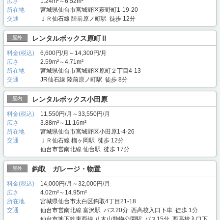
広さ
1.24m²～6.52m²
所在地
宮城県仙台市宮城野区萩野町1-19-20
交通
ＪＲ仙石線 陸前原ノ町駅 徒歩 12分
レンタルボックス原町Ⅱ
屋外
料金(税込)
6,600円/月～14,300円/月
広さ
2.59m²～4.71m²
所在地
宮城県仙台市宮城野区原町２丁目4-13
交通
JR仙石線 陸前原ノ町駅 徒歩 8分
レンタルボックス小田原
屋内
料金(税込)
11,550円/月～33,550円/月
広さ
3.88m²～11.16m²
所在地
宮城県仙台市宮城野区小田原1-4-26
交通
ＪＲ仙石線 榴ヶ岡駅 徒歩 12分
仙台市営南北線 仙台駅 徒歩 17分
鈎取 ガレージ・物置
屋外
料金(税込)
14,000円/月～32,000円/月
広さ
4.02m²～14.95m²
所在地
宮城県仙台市太白区鈎取4丁目21-18
交通
仙台市営南北線 富沢駅 バス20分 西高校入口下車 徒歩 1分
仙台市地下鉄東西線 八木山動物公園駅 バス15分 西高校入口下