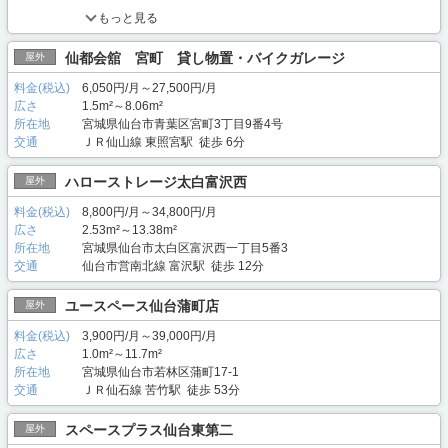
もっと見る
仙都会舘 宮町 貸し物置・バイクガレージ
屋外
料金(税込)
6,050円/月～27,500円/月
広さ
1.5m²～8.06m²
所在地
宮城県仙台市青葉区宮町3丁目9番4号
交通
ＪＲ仙山線 東照宮駅 徒歩 6分
ハローストレージ太白富沢西
屋外
料金(税込)
8,800円/月～34,800円/月
広さ
2.53m²～13.38m²
所在地
宮城県仙台市太白区富沢西一丁目5番3
交通
仙台市営南北線 富沢駅 徒歩 12分
ユースペース仙台蒲町店
屋外
料金(税込)
3,900円/月～39,000円/月
広さ
1.0m²～11.7m²
所在地
宮城県仙台市若林区蒲町17-1
交通
ＪＲ仙石線 苦竹駅 徒歩 53分
スペースプラス仙台東第二
屋外