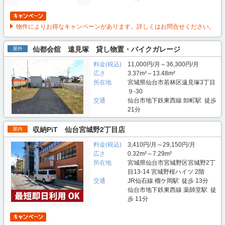
物件によりお得なキャンペーンがあります。詳しくはお問合せください。
仙都会舘 遠見塚 貸し物置・バイクガレージ
屋外
料金(税込)
11,000円/月～36,300円/月
広さ
3.37m²～13.48m²
所在地
宮城県仙台市若林区遠見塚3丁目
９-30
交通
仙台市地下鉄東西線 卸町駅 徒歩
21分
収納PiT 仙台宮城野2丁目店
屋内
料金(税込)
3,410円/月～29,150円/月
広さ
0.32m²～7.29m²
所在地
宮城県仙台市宮城野区宮城野2丁
目13-14 宮城野桜ハイツ 2階
交通
JR仙石線 榴ケ岡駅 徒歩 13分
仙台市地下鉄東西線 薬師堂駅 徒
歩 11分