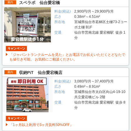
スペラボ 仙台愛宕橋
屋内
料金(税込)
2,900円/月～29,900円/月
広さ
0.38m²～4.51m²
所在地
宮城県仙台市若林区土樋73-2コー
ポ土樋 B1F
交通
仙台市営南北線 愛宕橋駅 徒歩 1
分
「ジャパントランクルームを見た」とお電話でお伝えいただくとどなたで
も値引き可能。 お気軽にご相談ください。
収納PiT 仙台愛宕橋店
屋内
料金(税込)
3,080円/月～37,400円/月
広さ
0.49m²～8.91m²
所在地
宮城県仙台市太白区向山4-19-10
共立愛宕橋ビル 2階
交通
仙台市営南北線 愛宕橋駅 徒歩 8
分
「1ヶ月以上利用で3ヶ月賃料50%OFF」