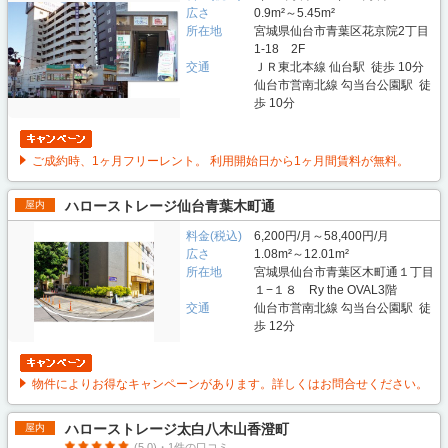
広さ
0.9m²～5.45m²
所在地
宮城県仙台市青葉区花京院2丁目
1-18 2F
交通
ＪＲ東北本線 仙台駅 徒歩 10分
仙台市営南北線 勾当台公園駅 徒
歩 10分
ご成約時、1ヶ月フリーレント。 利用開始日から1ヶ月間賃料が無料。
ハローストレージ仙台青葉木町通
屋内
料金(税込)
6,200円/月～58,400円/月
広さ
1.08m²～12.01m²
所在地
宮城県仙台市青葉区木町通１丁目
１−１８ Ry the OVAL3階
交通
仙台市営南北線 勾当台公園駅 徒
歩 12分
物件によりお得なキャンペーンがあります。詳しくはお問合せください。
ハローストレージ太白八木山香澄町
屋内
(5.0)・1件の口コミ