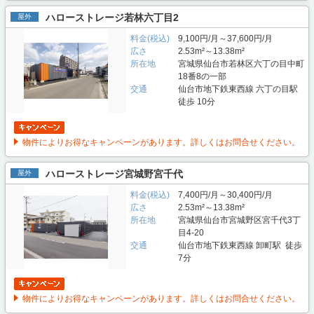
ハローストレージ若林六丁目2
屋外
料金(税込)
9,100円/月～37,600円/月
広さ
2.53m²～13.38m²
所在地
宮城県仙台市若林区六丁の目中町
18番8の一部
交通
仙台市地下鉄東西線 六丁の目駅
徒歩 10分
物件によりお得なキャンペーンがあります。詳しくはお問合せください。
ハローストレージ宮城野宮千代
屋外
料金(税込)
7,400円/月～30,400円/月
広さ
2.53m²～13.38m²
所在地
宮城県仙台市宮城野区宮千代3丁
目4-20
交通
仙台市地下鉄東西線 卸町駅 徒歩
7分
物件によりお得なキャンペーンがあります。詳しくはお問合せください。