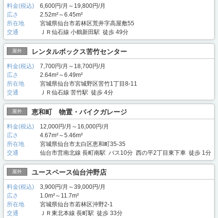
料金(税込)
6,600円/月～19,800円/月
広さ
2.52m²～6.45m²
所在地
宮城県仙台市若林区荒井字高屋敷55
交通
ＪＲ仙石線 小鶴新田駅 徒歩 49分
レンタルボックス苦竹センター
屋外
料金(税込)
7,700円/月～18,700円/月
広さ
2.64m²～6.49m²
所在地
宮城県仙台市宮城野区苦竹1丁目8-11
交通
ＪＲ仙石線 苦竹駅 徒歩 4分
恵和町 物置・バイクガレージ
屋外
料金(税込)
12,000円/月～16,000円/月
広さ
4.67m²～5.46m²
所在地
宮城県仙台市太白区恵和町35-35
交通
仙台市営南北線 長町南駅 バス10分 西の平2丁目東下車 徒歩 1分
ユースペース仙台沖野店
屋外
料金(税込)
3,900円/月～39,000円/月
広さ
1.0m²～11.7m²
所在地
宮城県仙台市若林区沖野2-1
交通
ＪＲ東北本線 長町駅 徒歩 33分