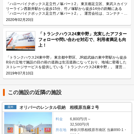
「ハローストレージ北上野」と隣接していてパーツやメンテナンス用品の収
「ハローバイクボックス足立竹ノ塚パート2」 東京都足立区、東武スカイツ
納にご利用頂けます。ツーリングにお出掛する際にも大変便利です。 主に
リーライン西新井駅から徒歩15分、竹ノ塚駅から徒歩14分の距離にある
どんな方がご利用されているのでしょうか？ 主に入谷駅周辺エリアを中心
「ハローバイクボックス足立竹ノ塚パート2」。 運営会社は、コンテナ・ス
とした近隣エリアの方々にご利用頂いています。「ハローバイクガレージ北
トレージ業界でトップレベルのシェアを誇り、東証マザーズにも上場してい
2020年02月20日
上野」は鶯谷や上野、稲荷町、田原町などからもアクセス良好なバイク専用
るエリアリンク株式会社です。 今回は、エリアリンク株式会社が運営して
施設なので、近隣エリアのライダーから人気があります。大きめの駐車スペ
いる「ハローバイクボックス足立竹ノ塚パート2」の特長や利用用途などを
ースのため、アメリカンクルーザー、レーサー・スポーツタイプ、ビッグス
ご紹介致します。 「ハローバイクボックス足立竹ノ塚パート2」の特長を教
「トランクハウス24東中野」充実したアフター
クーターなど、高級車や大型車の保管にもご利用頂いております。 セキュ
えてください。 ボックスタイプの「ハローバイクボックス足立竹ノ塚パー
フォローや問い合わせ対応で、利用者満足も向
リティや安全面について教えてください。 「ハローバイクガレージ北上
ト2」は、国道4号線から車でアクセスしやすい立地にある施設です。 広さ2
上！
野」は屋内タイプで雨風を防ぐことができ、また、電動シャッターや防犯カ
帖・幅110cm・奥行き252cm・高さ197cmのバイクボックスが17室ご用意
メラなどを設置しているためセキュリテイ面もしっかりしているので、盗難
しており、24時間365日自由にご利用頂けます。 エリアリンク株式会社の
やイタズラから愛車を守りたい、大切なバイクを雨風で汚したくない方にお
「ハローバイクボックス」は全国のライダー様から愛されているBOXシェ
「トランクハウス24東中野」 東京都中野区、JR総武線の東中野駅から徒歩
すすめです。 費用や契約について教えてください。 月額17,400円（税込）
ローを採用した施設のため、風雨による汚れや浸食に強いのが特長です。幅
8分の立地で施設の目の前の道路は生活道路になっており、地域に密着した
の価格でバイク1台を駐車できます。施設の詳細な仕様については事前内覧
広いラダーレールが付いており、バイクの乗り入れが簡単です。また、ボッ
ストレージサービスを提供している「トランクハウス24東中野」。 運営会
をおすすめ致します。ご契約の前に駐車スペースや立地など確認頂けます。
クス内には棚を設置しておりますので、ヘルメットなどの小物を置くことも
社はエリアリンク株式会社。コンテナ・ストレージ業界でトップシェアを誇
2019年07月10日
契約時はバイクのメーカー・車種・ナンバーを確認していますが、これから
可能です。パーツやメンテナンス用品も収納できるのでとても便利です。
り、東証マザーズにも上場している会社です。全国に展開しているレンタル
バイクを購入する方はお問い合わせの際にお知らせください。時期によって
主にどんな方がご利用されているのでしょうか？ 東武伊勢崎線やつくばエ
収納用スペース「ハローストレージ」は、屋外型と屋内型合わせて約6万人
は使用料や事務手数料がお得になるキャンペーンも実施していますので、
クスプレス線が通る足立区内にお住いのライダーの方を中心にご利用頂いて
に利用されています。 今回は、エリアリンク株式会社が運営している「ト
LIFULLトランクルームのメール又は電話にてお問い合わせください。 編集
おります。主にアメリカンクルーザーやビッグスクーター、レーサー・スポ
ランクハウス24東中野」の特徴や利用用途の傾向、会社の想いなどをご紹
この施設の近隣の施設
後記 「ハローバイクガレージ北上野」は駅から近くて万全なセキュリティ
ーツタイプなど高級車又は大型車の保管が多くみられます。 セキュリティ
介します。 トランクハウス24東中野の特徴を教えてください。 2018年12
のある施設のため、人気がある。満車になることも多いため、気になった方
や安全面について教えてください。 「ハローバイクボックス足立竹ノ塚パ
月にオープンした「トランクハウス24東中野」。1階〜4階まで1軒まるごと
はお早めにお問い合わせした方が良さそうだ。 運営会社は東証マザーズ上
ート2」はBOXシェローを採用した施設のため屋外タイプのバイクパーキン
トランクルームで、部屋の大きさは0.9帖のコンパクトサイズから9.8帖の大
オリバーのレンタル収納 相模原当麻２号
屋外
場企業でもあるエリアリンク株式会社。2016年頃、西東京エリアで試験的
グと違って雨風を防ぐことができ、盗難のリスクも抑えることができます。
きいサイズまで展開しています。24時間365日利用でき、セキュリティも空
にはじめた駐車場タイプのバイクパーキングは当初ここまでの拡大を予想し
各バイクボックスにバイクを収納するタイプなので、他の方のバイクを気に
調も最新設備を整えているため、衣類・本・季節物などの荷物から大型家具
ていなかったとのことだが、順調に拡大を続け、現在、都内を中心に1,000
する必要がありません。セキュリティ面としてバイクボックスの扉に南京錠
料金
6,800円/月～
や機材・備品など法人利用まで幅広い用途にご利用いただけます。 主にど
台分ほどスペースを管理している（2020年1月現在）。その運営ノウハウが
をつけており、安心してバイクを保管できる収納スペースです。また、施設
んな方がご利用されているのでしょうか？ お客様は店舗から1.5キロ圏内に
32,500円/月
ある「ハローバイクガレージ北上野」は、誰もが安心して利用できる施設な
内には外灯照明も完備していますので、夜間でもバイクを出し入れしやすい
お住いの方がほとんどです。他社であれば3キロ圏内程か車で移動する場所
所在地
神奈川県相模原市南区 当麻890-1・
ので、愛車を守りたい近隣エリアの方は要チェックなスポットではないかと
環境です。 費用や契約について教えてください。 月額11,300円（税込）の
にあることが多いのですが、「トランクハウス24」は住宅街の生活道路に