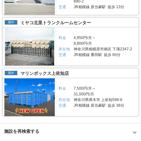
890-2
思った。
価格でバイクボックスをご利用頂けます。「ハローバイクボックス足立竹ノ
面しているため地域に密着した運営ができています（ご自宅から車で荷物を
交通
JR相模線 原当麻駅 徒歩 13分
塚パート2」は施設見学が可能なので、バイクボックスの大きさや立地が気
運送するサービスも利用可能）。また、利用用途で多いのはファミリー層の
になる方は見学を申し込みください。契約時はバイクのナンバーを確認して
他、都心の店舗は一人暮らしの若い方や女性、法人企業にも利用いただいて
います。これからバイクを購入する方はお問い合わせの際にお知らせくださ
います。任意に調査したユーザーインタビューでは「一度使うと便利さが分
ミヤコ北里トランクルームセンター
屋外
い。時期によっては月額使用料や事務手数料がお得になるキャンペーンも実
かった」という声も多く、衣類や本などの趣味や生活用品を自宅以外の押入
施していますので、LIFULLトランクルームの施設詳細ページをご覧くださ
れに入れておく感覚で中長期的に利用されている傾向があります。 セキュ
い。 編集後記 現在、都内を中心に約1,000台（2020年1月現在）のバイク専
リティや安全面について教えてください。 トランクハウス24で細心の注意
料金
4,950円/月～
用スペースを管理しているエリアリンク株式会社。2016年頃、西東京エリ
を払っているのが空気の流れ。外が寒いから中は暖かくではなく、結露やカ
8,800円/月
アで試験的にはじめた駐車場タイプのバイクパーキングは当初ここまでの拡
ビができないように温度調整が必要で、その鍵を握るのが、各階に数点設置
所在地
神奈川県相模原市南区 下溝2347-2
大を予想していなかったとのことだが、順調に拡大を続けているという。人
しているサーキュレーター。風を送り込み部屋の空気を循環させることで荷
気施設の一つである足立区の「ハローバイクボックス足立竹ノ塚パート2」
交通
JR相模線 番田駅 徒歩 60分
物を保管するのに最適な環境を1年中作り出しています。また、トランクハ
は、風雨による汚れや浸食防止に強いBOXシェローを採用しており、東証
ウス24東中野店では、スマートキーや専用アプリによる鍵の解錠施錠にも
マザーズ上場企業が運営しているバイク専用のスペースなので、安心して利
対応。警備会社と契約をしているため、万が一のことがあっても対応できる
用できると思った。
ことはもちろん、小さなトラブルでも問い合わせれば、自社の物件管理部隊
マリンボックス上依知店
屋外
がすぐに駆けつける体制も整備しています。 費用や契約について教えてく
ださい。 簡単手続き。スマートキーを採用したことで、その場で専用アプ
リを使って施設のエントランスキーを解錠でき、スタッフの立会いがなくて
料金
7,500円/月～
もスムーズに内覧できます。また、Webやスマホのみでも契約申し込みが
31,000円/月
できるので、最短即日利用も可能です。不明点があれば、お気軽にお問い合
所在地
神奈川県厚木市 上依知596-6
わせください。 編集後記 誰もが知っているキャラクター「キティちゃん」
交通
JR相模線 原当麻駅 徒歩 38分
がビル正面に大きく貼られているトランクハウス24。インパクトがありな
がらも、街の景色に馴染んでいる親しみやすい印象を受けた。2018年から
開始した新しいトランクルームのサービスだが、そのはじめたきっかけをお
聞きすると、よりお客様に寄り添ったトランクルームを提供したかったから
という声が返ってきた。もともと同社は屋外のコンテナ型トランクルームで
国内トップシェアを誇る企業だが、郊外にあることも多く、車を利用して自
施設を再検索する
ら伺う必要があった。その点、屋内型のトランクルームは住宅エリアにて使
いたいときに使える場所にあるという利点があり、女性が使いずらいという