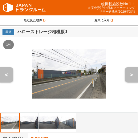
総掲載施設数No.1！
※実査委託先:日本マーケティング
リサーチ機構(2026年3月)
0
0
最近見た物件
お気に入り
ハローストレージ相模原J
屋外
1/4
<
>