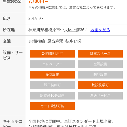
料金(税込)
7,700
円～
※その他費用に関しては、運営会社によって異なります。
広さ
2.47m²～
所在地
神奈川県相模原市中央区上溝36-1
地図を見る
交通
JR相模線 原当麻駅 徒歩14分
設備・サー
24時間利用可
駐車スペース
ビス
エレベーター
空調設備
換気設備
防犯設備
即日契約可
施設見学可
駅徒歩10分以内
運送サービス
カード決済可能
キャッチコ
全国各地に展開中。東証スタンダード上場企業。
ピー
24時間利用可、夜間は外灯照明も完備。