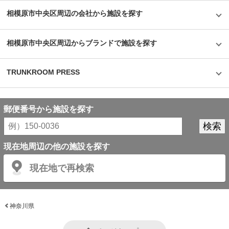
イメージも安心のセキュリティやクリーンで清潔な部屋といった機能面でも
相模原市中央区周辺の会社から施設を探す
カバーしている。一度使ってみるとその便利さが気に入り、長く継続して使
うお客様が多いというのも納得できる取材だった。
©1976,2019SANRIOCO.,LTD.APPROVALNO.G601228
相模原市中央区周辺からブランドで施設を探す
TRUNKROOM PRESS
郵便番号から施設を探す
現在地周辺の他の施設を探す
現在地で再検索
神奈川県