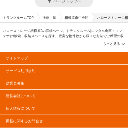
ページトップへ
トランクルームTOP
神奈川県
相模原市中央区
ハローストレージ相
ハローストレージ相模原Jの詳細ページ。トランクルーム[レンタル倉庫・コン
テナ]の検索・収納スペースを探す。豊富な物件数から様々な方法でご希望の収
納スペースを簡単に探せるトランクルーム情報サイトです。ハローストレージ
相模原Jの住所・最寄りの駅、物件タイプのご紹介や料金表、お得なキャンペー
ン情報もあります。気になる物件タイプを見つけたら、メールか電話でお問合
せが可能です（無料）。
サイトマップ
サービス利用規約
従業員募集
運営会社について
個人情報について
掲載に関するお問合せ