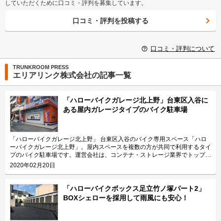
していただくために口コミ・評判を募集しています。
口コミ・評判を投稿する
口コミ・評判について
TRUNKROOM PRESS
エリアリンク株式会社の記事一覧
「ハローバイクガレージ北上野」台東区入谷に
ある屋内ガレージタイプのバイク駐車場
「ハローバイクガレージ北上野」 台東区入谷のバイク専用スペース「ハロ
ーバイクガレージ北上野」。屋内スペースを複数の方が共同で利用するタイ
プのバイク駐車場です。運営会社は、コンテナ・ストレージ業界でトップレ
ベルのシェアを誇り、東証マザーズにも上場しているエリアリンク株式会
2020年02月20日
社。 今回は、エリアリンク株式会社が運営している「ハローバイクガレー
ジ北上野」の特長や利用用途などをご紹介致します。 「ハローバイクガレ
ージ北上野」の特長を教えてください。 東京メトロ日比谷線の入谷駅から
「ハローバイクボックス足立竹ノ塚パート2」
徒歩4分、JR山手線の鶯谷駅から徒歩10分の場所に位置する「ハローバイク
BOXシェローを採用して雨風にも安心！
ガレージ北上野」。駅近なバイク駐車スペースであり、24時間365日ご利用
頂けます。広さ2.25帖・幅130cm・奥行き270cmのスペースをご用意して
おり、大型バイクの駐車にも対応可能です。また、屋内型トランクルーム