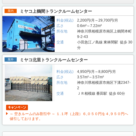
ミヤコ上鶴間トランクルームセンター
屋内
料金(税込)
2,200円/月～29,700円/月
広さ
0.6m²～7.22m²
所在地
神奈川県相模原市南区上鶴間本町
9-2-43
交通
小田急江ノ島線 東林間駅 徒歩 30
分
ミヤコ北里トランクルームセンター
屋外
料金(税込)
4,950円/月～8,800円/月
広さ
3.57m²～3.57m²
所在地
神奈川県相模原市南区下溝2347-
2
交通
ＪＲ相模線 番田駅 徒歩 60分
～ 空きルームのみ割引中 ～ １.１坪（上段）６,０５０円を４,９５０円へ
値引しております。