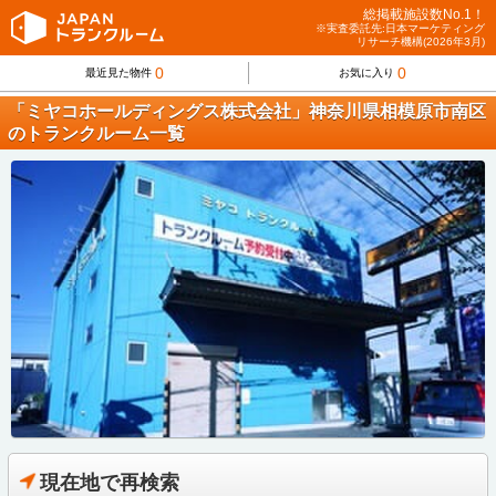
総掲載施設数No.1！
※実査委託先:日本マーケティング
リサーチ機構(2026年3月)
0
0
最近見た物件
お気に入り
「ミヤコホールディングス株式会社」神奈川県相模原市南区
のトランクルーム一覧
現在地で再検索