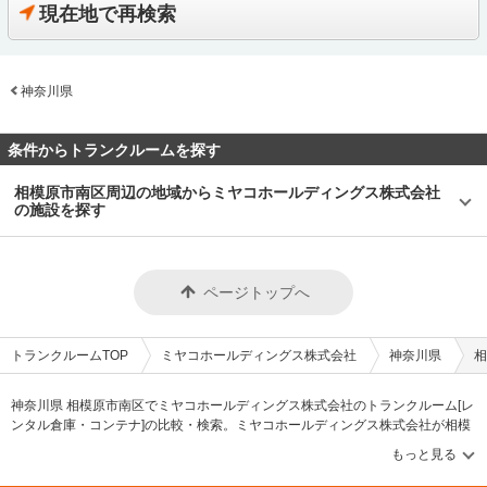
現在地で再検索
神奈川県
条件からトランクルームを探す
相模原市南区周辺の地域からミヤコホールディングス株式会社
の施設を探す
ページトップへ
トランクルームTOP
ミヤコホールディングス株式会社
神奈川県
相
神奈川県 相模原市南区でミヤコホールディングス株式会社のトランクルーム[レ
ンタル倉庫・コンテナ]の比較・検索。ミヤコホールディングス株式会社が相模
原市南区に掲載中のトランクルーム・レンタル倉庫・レンタルコンテナなどの
収納スペースを、借りたい地域から探して、広さ・料金[賃料]・セキュリティ・
空調完備・24時間出し入れ可能などの希望条件で絞込み！豊富な物件数から