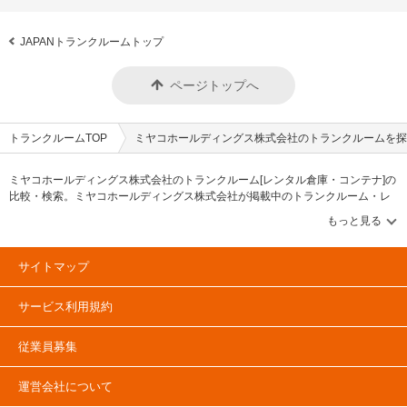
JAPANトランクルームトップ
ページトップへ
トランクルームTOP
ミヤコホールディングス株式会社のトランクルームを探
ミヤコホールディングス株式会社のトランクルーム[レンタル倉庫・コンテナ]の
比較・検索。ミヤコホールディングス株式会社が掲載中のトランクルーム・レ
ンタル倉庫・レンタルコンテナなどの収納スペースを、借りたい地域から探し
て、広さ・料金[賃料]・セキュリティ・空調完備・24時間出し入れ可能などの希
望条件で絞込み！豊富な物件数から様々な方法でご希望の収納スペースを簡単
に探せるトランクルーム情報サイトです。ミヤコホールディングス株式会社で
サイトマップ
気になるトランクルームを見つけたら、メールか電話でお問合せが可能です
（無料）。
サービス利用規約
従業員募集
運営会社について