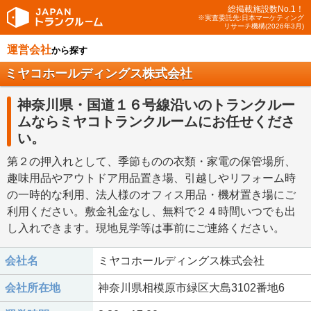
総掲載施設数No.1！
※実査委託先:日本マーケティング
リサーチ機構(2026年3月)
運営会社
から探す
ミヤコホールディングス株式会社
神奈川県・国道１６号線沿いのトランクルー
ムならミヤコトランクルームにお任せくださ
い。
第２の押入れとして、季節ものの衣類・家電の保管場所、
趣味用品やアウトドア用品置き場、引越しやリフォーム時
の一時的な利用、法人様のオフィス用品・機材置き場にご
利用ください。敷金礼金なし、無料で２４時間いつでも出
し入れできます。現地見学等は事前にご連絡ください。
会社名
ミヤコホールディングス株式会社
会社所在地
神奈川県相模原市緑区大島3102番地6