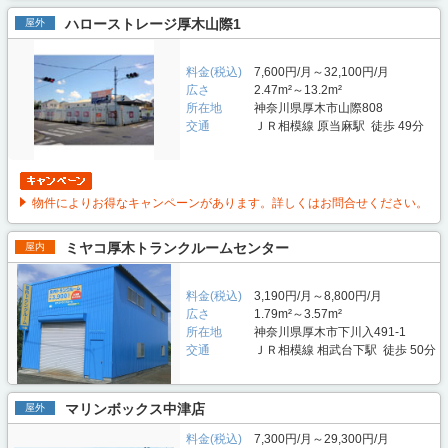
ハローストレージ厚木山際1
屋外
料金(税込)
7,600円/月～32,100円/月
広さ
2.47m²～13.2m²
所在地
神奈川県厚木市山際808
交通
ＪＲ相模線 原当麻駅 徒歩 49分
物件によりお得なキャンペーンがあります。詳しくはお問合せください。
ミヤコ厚木トランクルームセンター
屋内
料金(税込)
3,190円/月～8,800円/月
広さ
1.79m²～3.57m²
所在地
神奈川県厚木市下川入491-1
交通
ＪＲ相模線 相武台下駅 徒歩 50分
マリンボックス中津店
屋外
料金(税込)
7,300円/月～29,300円/月