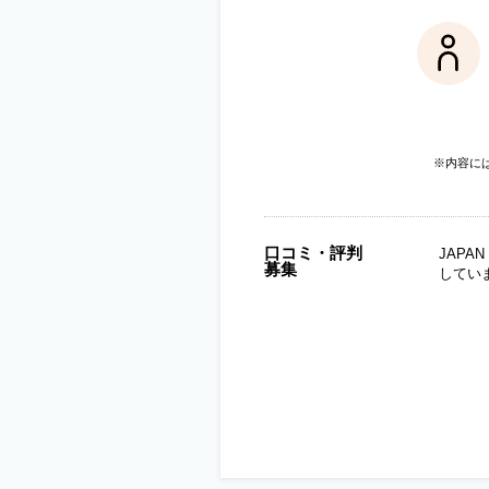
※内容に
口コミ・評判
JAP
募集
してい