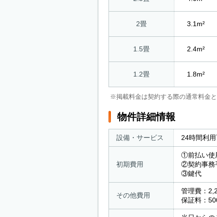
2畳
3.1m²
1.5畳
2.4m²
1.2畳
1.8m²
※掲載料金は契約する際の通常料金と
物件詳細情報
設備・サービス
24時間利
①前払い使
初期費用
②契約事
③鍵代
管理費：2,2
その他費用
保証料：50