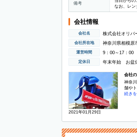
当日からの
備考
なお、レン
会社情報
株式会社オリバ
会社名
神奈川県相模原市
会社所在地
9：00～17：00
運営時間
年末年始 お盆
定休日
会社の
神奈川
舗やト
続きを
2021年01月29日