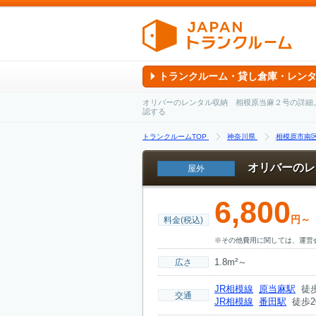
トランクルーム・貸し倉庫・レン
オリバーのレンタル収納 相模原当麻２号の詳細
認する
トランクルームTOP
神奈川県
相模原市南
オリバーのレ
屋外
6,800
円～
料金(税込)
※その他費用に関しては、運営
1.8m²～
広さ
JR相模線
原当麻駅
徒歩
交通
JR相模線
番田駅
徒歩2