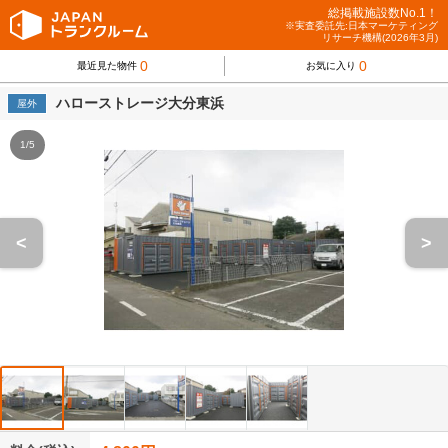
総掲載施設数No.1！
※実査委託先:日本マーケティング
リサーチ機構(2026年3月)
0
0
最近見た物件
お気に入り
ハローストレージ大分東浜
屋外
1/5
<
>