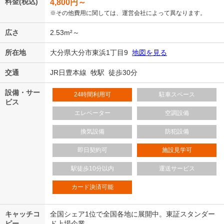
料金(税込)
4,800
円～
※その他費用に関しては、運営会社によって異なります。
広さ
2.53m²～
所在地
大分県大分市東浜1丁目9
地図を見る
交通
JR日豊本線 牧駅 徒歩30分
設備・サー
24時間利用可
駐車スペース
ビス
エレベーター
空調設備
換気設備
防犯設備
即日契約可
施設見学可
駅徒歩10分以内
運送サービス
カード決済可能
キャッチコ
全国シェア1位で全国各地に展開中。東証スタンダー
ピー
ド上場企業。