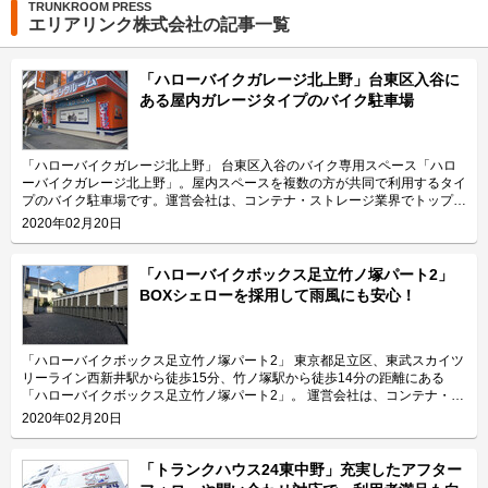
TRUNKROOM PRESS
エリアリンク株式会社の記事一覧
「ハローバイクガレージ北上野」台東区入谷に
ある屋内ガレージタイプのバイク駐車場
「ハローバイクガレージ北上野」 台東区入谷のバイク専用スペース「ハロ
ーバイクガレージ北上野」。屋内スペースを複数の方が共同で利用するタイ
プのバイク駐車場です。運営会社は、コンテナ・ストレージ業界でトップレ
ベルのシェアを誇り、東証マザーズにも上場しているエリアリンク株式会
2020年02月20日
社。 今回は、エリアリンク株式会社が運営している「ハローバイクガレー
ジ北上野」の特長や利用用途などをご紹介致します。 「ハローバイクガレ
ージ北上野」の特長を教えてください。 東京メトロ日比谷線の入谷駅から
「ハローバイクボックス足立竹ノ塚パート2」
徒歩4分、JR山手線の鶯谷駅から徒歩10分の場所に位置する「ハローバイク
BOXシェローを採用して雨風にも安心！
ガレージ北上野」。駅近なバイク駐車スペースであり、24時間365日ご利用
頂けます。広さ2.25帖・幅130cm・奥行き270cmのスペースをご用意して
おり、大型バイクの駐車にも対応可能です。また、屋内型トランクルーム
「ハローストレージ北上野」と隣接していてパーツやメンテナンス用品の収
「ハローバイクボックス足立竹ノ塚パート2」 東京都足立区、東武スカイツ
納にご利用頂けます。ツーリングにお出掛する際にも大変便利です。 主に
リーライン西新井駅から徒歩15分、竹ノ塚駅から徒歩14分の距離にある
どんな方がご利用されているのでしょうか？ 主に入谷駅周辺エリアを中心
「ハローバイクボックス足立竹ノ塚パート2」。 運営会社は、コンテナ・ス
とした近隣エリアの方々にご利用頂いています。「ハローバイクガレージ北
トレージ業界でトップレベルのシェアを誇り、東証マザーズにも上場してい
2020年02月20日
上野」は鶯谷や上野、稲荷町、田原町などからもアクセス良好なバイク専用
るエリアリンク株式会社です。 今回は、エリアリンク株式会社が運営して
施設なので、近隣エリアのライダーから人気があります。大きめの駐車スペ
いる「ハローバイクボックス足立竹ノ塚パート2」の特長や利用用途などを
ースのため、アメリカンクルーザー、レーサー・スポーツタイプ、ビッグス
ご紹介致します。 「ハローバイクボックス足立竹ノ塚パート2」の特長を教
「トランクハウス24東中野」充実したアフター
クーターなど、高級車や大型車の保管にもご利用頂いております。 セキュ
えてください。 ボックスタイプの「ハローバイクボックス足立竹ノ塚パー