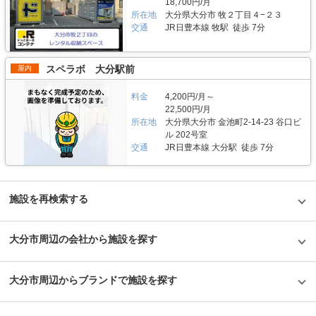
18,700円/月
アで試験的にはじめた駐車場タイプのバイクパーキングは当初ここまでの拡
ビができないように温度調整が必要で、その鍵を握るのが、各階に数点設置
所在地
大分県大分市 牧２丁目４−２３
大を予想していなかったとのことだが、順調に拡大を続けているという。人
しているサーキュレーター。風を送り込み部屋の空気を循環させることで荷
交通
JR日豊本線 牧駅 徒歩 7分
気施設の一つである足立区の「ハローバイクボックス足立竹ノ塚パート2」
物を保管するのに最適な環境を1年中作り出しています。また、トランクハ
は、風雨による汚れや浸食防止に強いBOXシェローを採用しており、東証
ウス24東中野店では、スマートキーや専用アプリによる鍵の解錠施錠にも
マザーズ上場企業が運営しているバイク専用のスペースなので、安心して利
対応。警備会社と契約をしているため、万が一のことがあっても対応できる
用できると思った。
ことはもちろん、小さなトラブルでも問い合わせれば、自社の物件管理部隊
スペラボ 大分駅前
屋内
がすぐに駆けつける体制も整備しています。 費用や契約について教えてく
ださい。 簡単手続き。スマートキーを採用したことで、その場で専用アプ
料金
4,200円/月～
リを使って施設のエントランスキーを解錠でき、スタッフの立会いがなくて
22,500円/月
もスムーズに内覧できます。また、Webやスマホのみでも契約申し込みが
所在地
大分県大分市 金池町2-14-23 谷口ビ
できるので、最短即日利用も可能です。不明点があれば、お気軽にお問い合
わせください。 編集後記 誰もが知っているキャラクター「キティちゃん」
ル 202号室
がビル正面に大きく貼られているトランクハウス24。インパクトがありな
交通
JR日豊本線 大分駅 徒歩 7分
がらも、街の景色に馴染んでいる親しみやすい印象を受けた。2018年から
開始した新しいトランクルームのサービスだが、そのはじめたきっかけをお
聞きすると、よりお客様に寄り添ったトランクルームを提供したかったから
という声が返ってきた。もともと同社は屋外のコンテナ型トランクルームで
施設を再検索する
国内トップシェアを誇る企業だが、郊外にあることも多く、車を利用して自
ら伺う必要があった。その点、屋内型のトランクルームは住宅エリアにて使
いたいときに使える場所にあるという利点があり、女性が使いずらいという
イメージも安心のセキュリティやクリーンで清潔な部屋といった機能面でも
大分市周辺の会社から施設を探す
カバーしている。一度使ってみるとその便利さが気に入り、長く継続して使
うお客様が多いというのも納得できる取材だった。
©1976,2019SANRIOCO.,LTD.APPROVALNO.G601228
大分市周辺からブランドで施設を探す