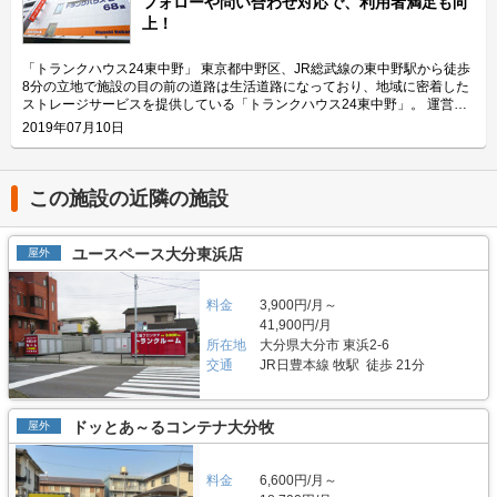
フォローや問い合わせ対応で、利用者満足も向
リティや安全面について教えてください。 「ハローバイクガレージ北上
ト2」は、国道4号線から車でアクセスしやすい立地にある施設です。 広さ2
上！
野」は屋内タイプで雨風を防ぐことができ、また、電動シャッターや防犯カ
帖・幅110cm・奥行き252cm・高さ197cmのバイクボックスが17室ご用意
メラなどを設置しているためセキュリテイ面もしっかりしているので、盗難
しており、24時間365日自由にご利用頂けます。 エリアリンク株式会社の
やイタズラから愛車を守りたい、大切なバイクを雨風で汚したくない方にお
「ハローバイクボックス」は全国のライダー様から愛されているBOXシェ
「トランクハウス24東中野」 東京都中野区、JR総武線の東中野駅から徒歩
すすめです。 費用や契約について教えてください。 月額17,400円（税込）
ローを採用した施設のため、風雨による汚れや浸食に強いのが特長です。幅
8分の立地で施設の目の前の道路は生活道路になっており、地域に密着した
の価格でバイク1台を駐車できます。施設の詳細な仕様については事前内覧
広いラダーレールが付いており、バイクの乗り入れが簡単です。また、ボッ
ストレージサービスを提供している「トランクハウス24東中野」。 運営会
をおすすめ致します。ご契約の前に駐車スペースや立地など確認頂けます。
クス内には棚を設置しておりますので、ヘルメットなどの小物を置くことも
社はエリアリンク株式会社。コンテナ・ストレージ業界でトップシェアを誇
2019年07月10日
契約時はバイクのメーカー・車種・ナンバーを確認していますが、これから
可能です。パーツやメンテナンス用品も収納できるのでとても便利です。
り、東証マザーズにも上場している会社です。全国に展開しているレンタル
バイクを購入する方はお問い合わせの際にお知らせください。時期によって
主にどんな方がご利用されているのでしょうか？ 東武伊勢崎線やつくばエ
収納用スペース「ハローストレージ」は、屋外型と屋内型合わせて約6万人
は使用料や事務手数料がお得になるキャンペーンも実施していますので、
クスプレス線が通る足立区内にお住いのライダーの方を中心にご利用頂いて
に利用されています。 今回は、エリアリンク株式会社が運営している「ト
LIFULLトランクルームのメール又は電話にてお問い合わせください。 編集
おります。主にアメリカンクルーザーやビッグスクーター、レーサー・スポ
ランクハウス24東中野」の特徴や利用用途の傾向、会社の想いなどをご紹
この施設の近隣の施設
後記 「ハローバイクガレージ北上野」は駅から近くて万全なセキュリティ
ーツタイプなど高級車又は大型車の保管が多くみられます。 セキュリティ
介します。 トランクハウス24東中野の特徴を教えてください。 2018年12
のある施設のため、人気がある。満車になることも多いため、気になった方
や安全面について教えてください。 「ハローバイクボックス足立竹ノ塚パ
月にオープンした「トランクハウス24東中野」。1階〜4階まで1軒まるごと
はお早めにお問い合わせした方が良さそうだ。 運営会社は東証マザーズ上
ート2」はBOXシェローを採用した施設のため屋外タイプのバイクパーキン
トランクルームで、部屋の大きさは0.9帖のコンパクトサイズから9.8帖の大
ユースペース大分東浜店
屋外
場企業でもあるエリアリンク株式会社。2016年頃、西東京エリアで試験的
グと違って雨風を防ぐことができ、盗難のリスクも抑えることができます。
きいサイズまで展開しています。24時間365日利用でき、セキュリティも空
にはじめた駐車場タイプのバイクパーキングは当初ここまでの拡大を予想し
各バイクボックスにバイクを収納するタイプなので、他の方のバイクを気に
調も最新設備を整えているため、衣類・本・季節物などの荷物から大型家具
ていなかったとのことだが、順調に拡大を続け、現在、都内を中心に1,000
する必要がありません。セキュリティ面としてバイクボックスの扉に南京錠
や機材・備品など法人利用まで幅広い用途にご利用いただけます。 主にど
料金
3,900円/月～
台分ほどスペースを管理している（2020年1月現在）。その運営ノウハウが
をつけており、安心してバイクを保管できる収納スペースです。また、施設
んな方がご利用されているのでしょうか？ お客様は店舗から1.5キロ圏内に
41,900円/月
ある「ハローバイクガレージ北上野」は、誰もが安心して利用できる施設な
内には外灯照明も完備していますので、夜間でもバイクを出し入れしやすい
お住いの方がほとんどです。他社であれば3キロ圏内程か車で移動する場所
所在地
大分県大分市 東浜2-6
ので、愛車を守りたい近隣エリアの方は要チェックなスポットではないかと
環境です。 費用や契約について教えてください。 月額11,300円（税込）の
にあることが多いのですが、「トランクハウス24」は住宅街の生活道路に
思った。
交通
JR日豊本線 牧駅 徒歩 21分
価格でバイクボックスをご利用頂けます。「ハローバイクボックス足立竹ノ
面しているため地域に密着した運営ができています（ご自宅から車で荷物を
塚パート2」は施設見学が可能なので、バイクボックスの大きさや立地が気
運送するサービスも利用可能）。また、利用用途で多いのはファミリー層の
になる方は見学を申し込みください。契約時はバイクのナンバーを確認して
他、都心の店舗は一人暮らしの若い方や女性、法人企業にも利用いただいて
います。これからバイクを購入する方はお問い合わせの際にお知らせくださ
います。任意に調査したユーザーインタビューでは「一度使うと便利さが分
ドッとあ～るコンテナ大分牧
屋外
い。時期によっては月額使用料や事務手数料がお得になるキャンペーンも実
かった」という声も多く、衣類や本などの趣味や生活用品を自宅以外の押入
施していますので、LIFULLトランクルームの施設詳細ページをご覧くださ
れに入れておく感覚で中長期的に利用されている傾向があります。 セキュ
い。 編集後記 現在、都内を中心に約1,000台（2020年1月現在）のバイク専
リティや安全面について教えてください。 トランクハウス24で細心の注意
料金
6,600円/月～
用スペースを管理しているエリアリンク株式会社。2016年頃、西東京エリ
を払っているのが空気の流れ。外が寒いから中は暖かくではなく、結露やカ