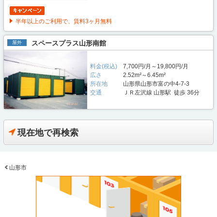
半年以上のご利用で、賃料3ヶ月無料
スペースプラス山形南館
屋外
料金(税込)
7,700円/月～19,800円/月
広さ
2.52m²～6.45m²
所在地
山形県山形市富の中4-7-3
交通
ＪＲ左沢線 山形駅 徒歩 36分
現在地で再検索
山形市