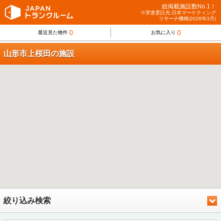
総掲載施設数No.1！
※実査委託先:日本マーケティング
リサーチ機構(2026年3月)
0
0
最近見た物件
お気に入り
山形市上桜田の施設
絞り込み検索