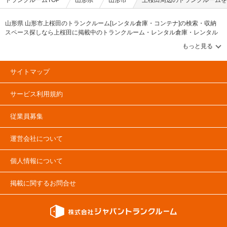
トランクルームTOP
山形県
山形市
上桜田周辺のトランクルームを
山形県 山形市上桜田のトランクルーム[レンタル倉庫・コンテナ]の検索・収納
スペース探しなら上桜田に掲載中のトランクルーム・レンタル倉庫・レンタル
コンテナなどの収納スペースを、借りたい地域から探して、広さ・料金[賃料]・
セキュリティ・空調完備・24時間出し入れ可能などの希望条件で絞込み！豊富
な物件数から様々な方法でご希望の収納スペースを簡単に探せるトランクルー
ム情報サイトです。上桜田で気になるトランクルームを見つけたら、メールか
サイトマップ
電話でお問合せが可能です（無料）。
サービス利用規約
従業員募集
運営会社について
個人情報について
掲載に関するお問合せ