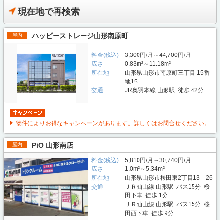
現在地で再検索
ハッピーストレージ山形南原町
屋内
料金(税込)
3,300円/月～44,700円/月
広さ
0.83m²～11.18m²
所在地
山形県山形市南原町三丁目 15番
地15
交通
JR奥羽本線 山形駅 徒歩 42分
物件によりお得なキャンペーンがあります。詳しくはお問合せください。
PiO 山形南店
屋内
料金(税込)
5,810円/月～30,740円/月
広さ
1.0m²～5.34m²
所在地
山形県山形市桜田東2丁目13－26
交通
ＪＲ仙山線 山形駅 バス15分 桜
田下車 徒歩 1分
ＪＲ仙山線 山形駅 バス15分 桜
田西下車 徒歩 9分