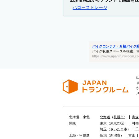
山形市周辺からブランドで施設を探
ハローストレージ
バイクコンテナ・月極バイク
バイク収納スペースを検索、
https://www.japantrunkroom.co
北海道・東北
北海道
（
札幌市
）
青森
関東
東京
（
東京23区
）
神
埼玉
（
さいたま市
）
千
北陸・甲信越
新潟
（
新潟市
）
富山