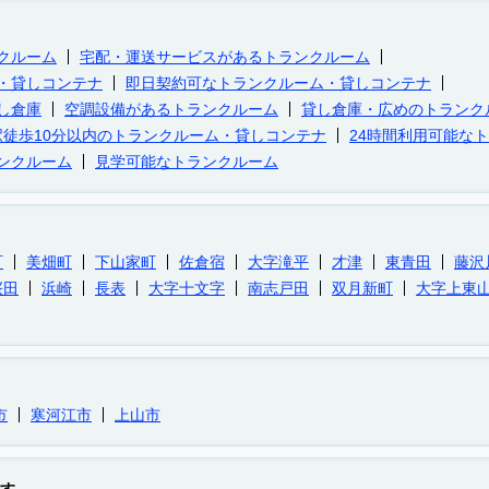
クルーム
宅配・運送サービスがあるトランクルーム
・貸しコンテナ
即日契約可なトランクルーム・貸しコンテナ
し倉庫
空調設備があるトランクルーム
貸し倉庫・広めのトランク
駅徒歩10分以内のトランクルーム・貸しコンテナ
24時間利用可能な
ンクルーム
見学可能なトランクルーム
町
美畑町
下山家町
佐倉宿
大字滝平
才津
東青田
藤沢
桜田
浜崎
長表
大字十文字
南志戸田
双月新町
大字上東
市
寒河江市
上山市