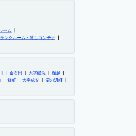
ルーム
トランクルーム・貸しコンテナ
川
金石田
大字鮨洗
樋越
山
肴町
大字成安
沼の辺町