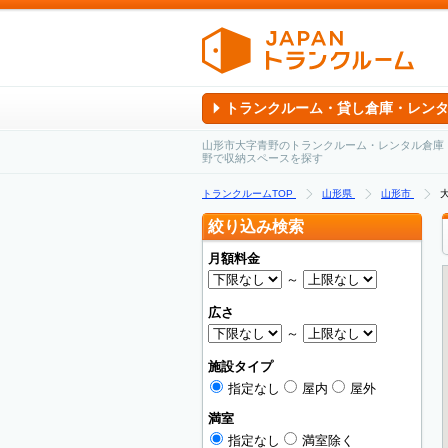
トランクルーム・貸し倉庫・レン
山形市大字青野のトランクルーム・レンタル倉庫
野で収納スペースを探す
トランクルームTOP
山形県
山形市
絞り込み検索
月額料金
～
広さ
～
施設タイプ
指定なし
屋内
屋外
満室
指定なし
満室除く