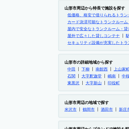
山形市周辺から特長で施設を探す
低価格、格安で借りられるトラン
カード決済可能なトランクルーム
屋内で安全なトランクルーム・貸
屋外で広々した貸しコンテナ
セキュリティ設備が充実したトラ
山形市の詳細地域から探す
中田
下柳
南館西
上山家
石関
大字釈迦堂
嶋南
中
東黒沢
大字新山
印役町
山形市周辺の地域で探す
米沢市
鶴岡市
酒田市
新庄