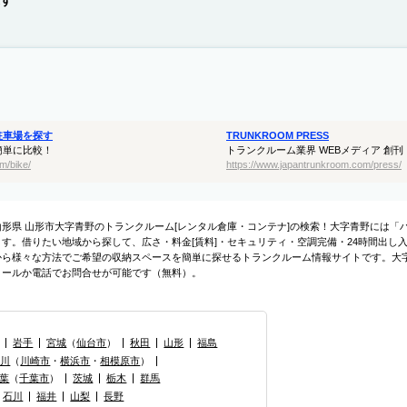
す
駐車場を探す
TRUNKROOM PRESS
簡単に比較！
トランクルーム業界 WEBメディア 創刊
m/bike/
https://www.japantrunkroom.com/press/
山形県 山形市大字青野のトランクルーム[レンタル倉庫・コンテナ]の検索！大字青野には
ます。借りたい地域から探して、広さ・料金[賃料]・セキュリティ・空調完備・24時間出し
から様々な方法でご希望の収納スペースを簡単に探せるトランクルーム情報サイトです。大
メールか電話でお問合せが可能です（無料）。
岩手
宮城
（
仙台市
）
秋田
山形
福島
奈川
（
川崎市
・
横浜市
・
相模原市
）
葉
（
千葉市
）
茨城
栃木
群馬
石川
福井
山梨
長野