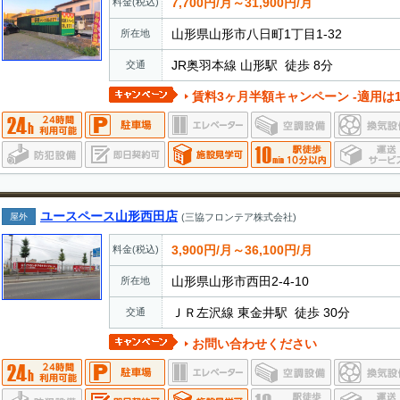
7,700円/月～31,900円/月
料金(税込)
山形県山形市八日町1丁目1-32
所在地
JR奥羽本線 山形駅 徒歩 8分
交通
賃料3ヶ月半額キャンペーン -適用は1
ユースペース山形西田店
屋外
(三協フロンテア株式会社)
3,900円/月～36,100円/月
料金(税込)
山形県山形市西田2-4-10
所在地
ＪＲ左沢線 東金井駅 徒歩 30分
交通
お問い合わせください