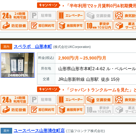
「半年利用で2ヶ月賃料0円&初期費
スペラボ 山形本町
屋内
(株式会社UKCorporation)
2,900円/月～25,900円/月
料金(税込)
山形県山形市本町2-4-62 ル・ベルベー
所在地
JR山形新幹線 山形駅 徒歩 15分
交通
「ジャパントランクルームを見た」とお電話でお伝えいただ
ユースペース山形清住町店
屋外
(三協フロンテア株式会社)