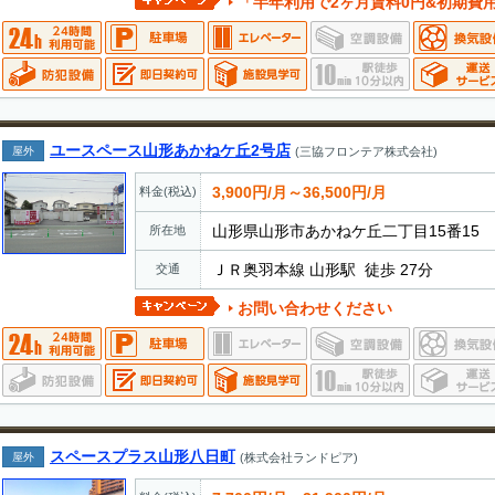
「半年利用で2ヶ月賃料0円&初期費
ユースペース山形あかねケ丘2号店
屋外
(三協フロンテア株式会社)
3,900円/月～36,500円/月
料金(税込)
山形県山形市あかねケ丘二丁目15番15
所在地
ＪＲ奥羽本線 山形駅 徒歩 27分
交通
お問い合わせください
スペースプラス山形八日町
屋外
(株式会社ランドピア)