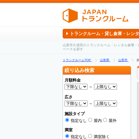
トランクルーム・貸し倉庫・レン
山形市久保田のトランクルーム・レンタル倉庫・
ペースを探す
トランクルームTOP
山形県
山形市
絞り込み検索
月額料金
～
広さ
～
施設タイプ
指定なし
屋内
屋外
満室
指定なし
満室除く