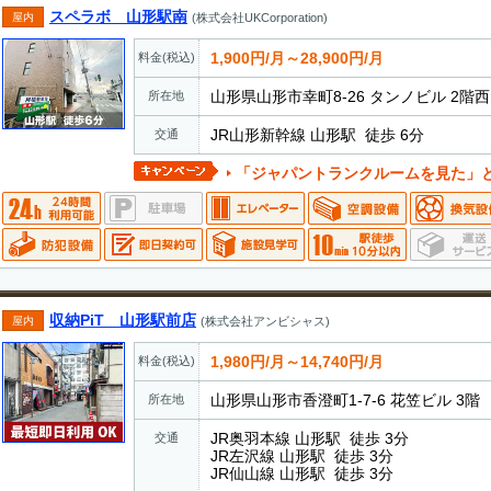
スペラボ 山形駅南
屋内
(株式会社UKCorporation)
1,900円/月～28,900円/月
料金(税込)
山形県山形市幸町8-26 タンノビル 2階
所在地
JR山形新幹線 山形駅 徒歩 6分
交通
「ジャパントランクルームを見た」とお電話でお伝えいただ
収納PiT 山形駅前店
屋内
(株式会社アンビシャス)
1,980円/月～14,740円/月
料金(税込)
山形県山形市香澄町1-7-6 花笠ビル 3階
所在地
JR奥羽本線 山形駅 徒歩 3分
交通
JR左沢線 山形駅 徒歩 3分
JR仙山線 山形駅 徒歩 3分