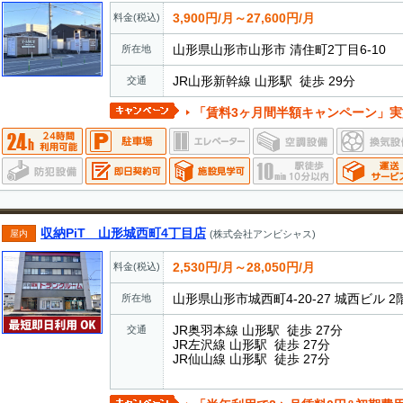
3,900円/月～27,600円/月
料金(税込)
山形県山形市山形市 清住町2丁目6-10
所在地
JR山形新幹線 山形駅 徒歩 29分
交通
「賃料3ヶ月間半額キャンペーン」実施中 ・期間中に新規
収納PiT 山形城西町4丁目店
屋内
(株式会社アンビシャス)
2,530円/月～28,050円/月
料金(税込)
山形県山形市城西町4-20-27 城西ビル 2
所在地
JR奥羽本線 山形駅 徒歩 27分
交通
JR左沢線 山形駅 徒歩 27分
JR仙山線 山形駅 徒歩 27分