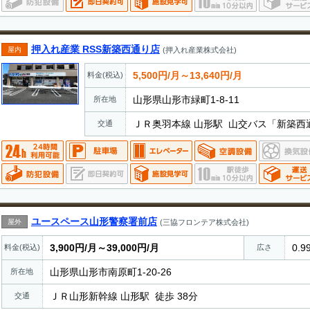
押入れ産業 RSS新築西通り店
屋内
(押入れ産業株式会社)
5,500円/月～13,640円/月
料金(税込)
山形県山形市緑町1-8-11
所在地
ＪＲ奥羽本線 山形駅 山交バス「新築西
交通
ユースペース山形警察署前店
屋外
(三協フロンテア株式会社)
3,900円/月～39,000円/月
0.9
料金(税込)
広さ
山形県山形市南原町1-20-26
所在地
ＪＲ山形新幹線 山形駅 徒歩 38分
交通