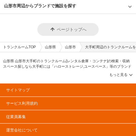
山形市周辺からブランドで施設を探す
ページトップへ
トランクルームTOP
山形県
山形市
大手町周辺のトランクルームを
山形県 山形市大手町のトランクルーム[レンタル倉庫・コンテナ]の検索・収納
スペース探しなら大手町には「ハローストレージ,ユースペース」等のブランド
が掲載されています。借りたい地域から探して、広さ・料金[賃料]・セキュリテ
ィ・空調完備・24時間出し入れ可能などの希望条件で絞込み！豊富な物件数か
ら様々な方法でご希望の収納スペースを簡単に探せるトランクルーム情報サイ
トです。大手町で気になるトランクルームを見つけたら、メールか電話でお問
サイトマップ
合せが可能です（無料）。
サービス利用規約
従業員募集
運営会社について