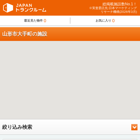
総掲載施設数No.1！
※実査委託先:日本マーケティング
リサーチ機構(2026年3月)
0
0
最近見た物件
お気に入り
山形市大手町の施設
絞り込み検索