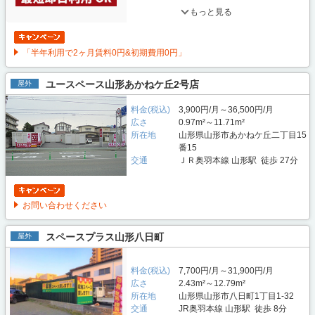
もっと見る
「半年利用で2ヶ月賃料0円&初期費用0円」
ユースペース山形あかねケ丘2号店
屋外
料金(税込)
3,900円/月～36,500円/月
広さ
0.97m²～11.71m²
所在地
山形県山形市あかねケ丘二丁目15
番15
交通
ＪＲ奥羽本線 山形駅 徒歩 27分
お問い合わせください
スペースプラス山形八日町
屋外
料金(税込)
7,700円/月～31,900円/月
広さ
2.43m²～12.79m²
所在地
山形県山形市八日町1丁目1-32
交通
JR奥羽本線 山形駅 徒歩 8分