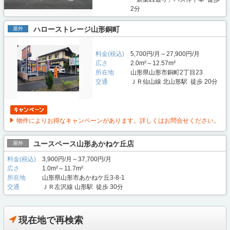
2分
ハローストレージ山形銅町
屋外
料金(税込)
5,700円/月～27,900円/月
広さ
2.0m²～12.57m²
所在地
山形県山形市銅町2丁目23
交通
ＪＲ仙山線 北山形駅 徒歩 20分
物件によりお得なキャンペーンがあります。詳しくはお問合せください。
ユースペース山形あかねケ丘店
屋外
料金(税込)
3,900円/月～37,700円/月
広さ
1.0m²～11.7m²
所在地
山形県山形市あかねケ丘3-8-1
交通
ＪＲ左沢線 山形駅 徒歩 30分
現在地で再検索