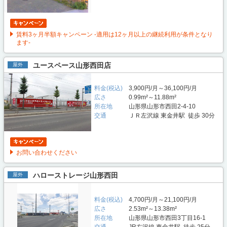
賃料3ヶ月半額キャンペーン -適用は12ヶ月以上の継続利用が条件となり
ます-
ユースペース山形西田店
屋外
料金(税込)
3,900円/月～36,100円/月
広さ
0.99m²～11.88m²
所在地
山形県山形市西田2-4-10
交通
ＪＲ左沢線 東金井駅 徒歩 30分
お問い合わせください
ハローストレージ山形西田
屋外
料金(税込)
4,700円/月～21,100円/月
広さ
2.53m²～13.38m²
所在地
山形県山形市西田3丁目16-1