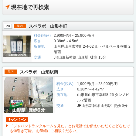
現在地で再検索
スペラボ 山形本町
PR
屋内
料金(税込)
2,900円/月～25,900円/月
広さ
0.38m²～4.5m²
所在地
山形県山形市本町2-4-62 ル・ベルベール横町 2
階西
交通
JR山形新幹線 山形駅 徒歩 15分
スペラボ 山形駅南
屋内
料金(税込)
1,900円/月～28,900円/月
広さ
0.38m²～4.42m²
所在地
山形県山形市幸町8-26 タンノビ
ル 2階西
交通
JR山形新幹線 山形駅 徒歩 6分
「ジャパントランクルームを見た」とお電話でお伝えいただくとどなたで
も値引き可能。 お気軽にご相談ください。