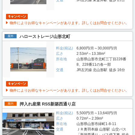
交通
JR左沢線 東金井駅 徒歩 25分
物件によりお得なキャンペーンがあります。詳しくはお問合せください。
ハローストレージ山形北町
屋外
料金(税込)
6,800円/月～30,000円/月
広さ
2.53m²～13.38m²
所在地
山形県山形市北町三丁目228番
8、228番11の各一部
交通
JR左沢線 北山形駅 徒歩 16分
物件によりお得なキャンペーンがあります。詳しくはお問合せください。
押入れ産業 RSS新築西通り店
屋内
料金(税込)
5,500円/月～13,640円/月
広さ
0.72m²～2.39m²
所在地
山形県山形市緑町1-8-11
交通
ＪＲ奥羽本線 山形駅 山交バス
「新築西通り」バス停下車 徒歩