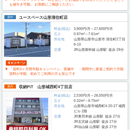
も値引き可能。 お気軽にご相談ください。
ユースペース山形清住町店
屋外
料金(税込)
3,900円/月～27,600円/月
広さ
0.97m²～7.61m²
所在地
山形県山形市山形市 清住町2丁目
6-10
交通
JR山形新幹線 山形駅 徒歩 29分
「賃料3ヶ月間半額キャンペーン」実施中 ・期間中に新規ご契約で月額
賃料が半額、初めてご利用の方も安心です
収納PiT 山形城西町4丁目店
屋内
料金(税込)
2,530円/月～28,050円/月
広さ
0.32m²～8.75m²
所在地
山形県山形市城西町4-20-27 城西
ビル 2階
交通
JR奥羽本線 山形駅 徒歩 27分
JR左沢線 山形駅 徒歩 27分
JR仙山線 山形駅 徒歩 27分