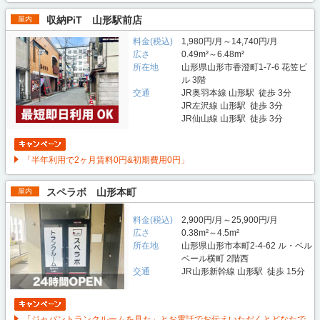
収納PiT 山形駅前店
屋内
料金(税込)
1,980円/月～14,740円/月
広さ
0.49m²～6.48m²
所在地
山形県山形市香澄町1-7-6 花笠ビ
ル 3階
交通
JR奥羽本線 山形駅 徒歩 3分
JR左沢線 山形駅 徒歩 3分
JR仙山線 山形駅 徒歩 3分
「半年利用で2ヶ月賃料0円&初期費用0円」
スペラボ 山形本町
屋内
料金(税込)
2,900円/月～25,900円/月
広さ
0.38m²～4.5m²
所在地
山形県山形市本町2-4-62 ル・ベル
ベール横町 2階西
交通
JR山形新幹線 山形駅 徒歩 15分
「ジャパントランクルームを見た」とお電話でお伝えいただくとどなたで