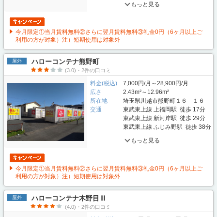
もっと見る
今月限定①当月賃料無料②さらに翌月賃料無料③礼金0円（6ヶ月以上ご
利用の方が対象）注）短期使用は対象外
ハローコンテナ熊野町
屋外
(3.0)・2件の口コミ
料金(税込)
7,000円/月～28,900円/月
広さ
2.43m²～12.96m²
所在地
埼玉県川越市熊野町１６－１６
交通
東武東上線 上福岡駅 徒歩 17分
東武東上線 新河岸駅 徒歩 29分
東武東上線 ふじみ野駅 徒歩 38分
もっと見る
今月限定①当月賃料無料②さらに翌月賃料無料③礼金0円（6ヶ月以上ご
利用の方が対象）注）短期使用は対象外
ハローコンテナ木野目Ⅲ
屋外
(4.0)・2件の口コミ