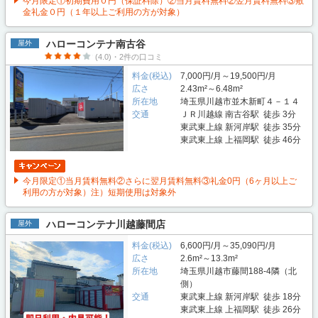
今月限定①初期費用０円（保証料除）②当月賃料無料②翌月賃料無料③敷
金礼金０円（１年以上ご利用の方が対象）
ハローコンテナ南古谷
屋外
(4.0)・2件の口コミ
料金(税込)
7,000円/月～19,500円/月
広さ
2.43m²～6.48m²
所在地
埼玉県川越市並木新町４－１４
交通
ＪＲ川越線 南古谷駅 徒歩 3分
東武東上線 新河岸駅 徒歩 35分
東武東上線 上福岡駅 徒歩 46分
今月限定①当月賃料無料②さらに翌月賃料無料③礼金0円（6ヶ月以上ご
利用の方が対象）注）短期使用は対象外
ハローコンテナ川越藤間店
屋外
料金(税込)
6,600円/月～35,090円/月
広さ
2.6m²～13.3m²
所在地
埼玉県川越市藤間188-4隣（北
側）
交通
東武東上線 新河岸駅 徒歩 18分
東武東上線 上福岡駅 徒歩 26分