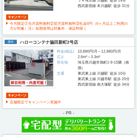
ＪＲ埼京線 川越駅 徒歩 19分
西武新宿線 本川越駅 徒歩 31分
今月限定①当月賃料無料②翌月賃料無料③礼金0円（6ヶ月以上ご利用の
方が対象）注）短期使用は対象外、保証料除く
ハローコンテナ脇田新町2号店
屋外
料金(税込)
10,890円/月～12,980円/月
広さ
2.6m²～3.3m²
所在地
埼玉県川越市旭町1-9-15隣（南
側）
交通
東武東上線 川越駅 徒歩 10分
東武東上線 川越市駅 徒歩 20分
西武新宿線 南大塚駅 徒歩 34分
店舗限定でキャンペーン実施中
- PR -