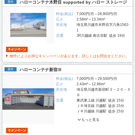
ハローコンテナ木野目 supported by ハロー ストレージ
屋外
料金(税込)
7,000円/月～28,900円/月
広さ
2.58m²～13.34m²
所在地
埼玉県川越市木野目字六角1562-
1
交通
JR川越線 南古谷駅 徒歩 19分
物件によりお得なキャンペーンがあります。詳しくはお問合せください。
ハローコンテナ新宿Ⅲ
屋外
料金(税込)
7,000円/月～29,500円/月
広さ
2.43m²～12.96m²
所在地
埼玉県川越市新宿町３－２０－５
６
交通
東武東上線 川越駅 徒歩 15分
ＪＲ埼京線 川越駅 徒歩 15分
ＪＲ川越線 川越駅 徒歩 15分
もっと見る