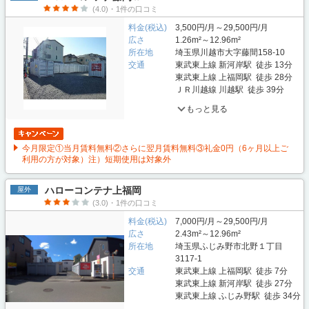
(4.0)・1件の口コミ
料金(税込)
3,500円/月～29,500円/月
広さ
1.26m²～12.96m²
所在地
埼玉県川越市大字藤間158-10
交通
東武東上線 新河岸駅 徒歩 13分
東武東上線 上福岡駅 徒歩 28分
ＪＲ川越線 川越駅 徒歩 39分
もっと見る
今月限定①当月賃料無料②さらに翌月賃料無料③礼金0円（6ヶ月以上ご
利用の方が対象）注）短期使用は対象外
ハローコンテナ上福岡
屋外
(3.0)・1件の口コミ
料金(税込)
7,000円/月～29,500円/月
広さ
2.43m²～12.96m²
所在地
埼玉県ふじみ野市北野１丁目
3117-1
交通
東武東上線 上福岡駅 徒歩 7分
東武東上線 新河岸駅 徒歩 27分
東武東上線 ふじみ野駅 徒歩 34分