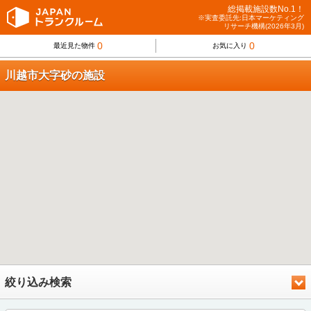
総掲載施設数No.1！
※実査委託先:日本マーケティング
リサーチ機構(2026年3月)
0
0
最近見た物件
お気に入り
川越市大字砂の施設
絞り込み検索