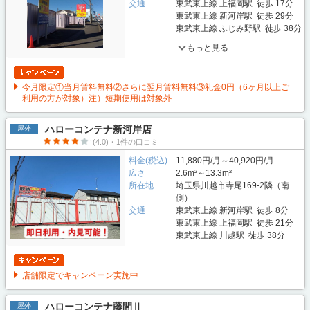
交通
東武東上線 上福岡駅 徒歩 17分
東武東上線 新河岸駅 徒歩 29分
東武東上線 ふじみ野駅 徒歩 38分
もっと見る
今月限定①当月賃料無料②さらに翌月賃料無料③礼金0円（6ヶ月以上ご
利用の方が対象）注）短期使用は対象外
ハローコンテナ新河岸店
屋外
(4.0)・1件の口コミ
料金(税込)
11,880円/月～40,920円/月
広さ
2.6m²～13.3m²
所在地
埼玉県川越市寺尾169-2隣（南
側）
交通
東武東上線 新河岸駅 徒歩 8分
東武東上線 上福岡駅 徒歩 21分
東武東上線 川越駅 徒歩 38分
店舗限定でキャンペーン実施中
ハローコンテナ藤間Ⅱ
屋外