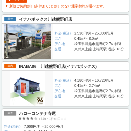
新規ご契約割引(条件あり)と割引のない通常契約が選べます。
イナバボックス川越熊野町店
屋外
料金(税込)
2,530円/月～25,300円/月
広さ
0.45m²～8.0m²
所在地
埼玉県川越市熊野町2-7の付近
交通
東武東上線 上福岡駅 徒歩 18分
INABA96 川越熊野町店(イナバボックス)
屋内
料金(税込)
4,180円/月～16,720円/月
広さ
0.41m²～2.74m²
所在地
埼玉県川越市熊野町2-7の付近
交通
東武東上線 上福岡駅 徒歩 18分
ハローコンテナ寺尾
屋外
(4.0)・1件の口コミ
料金(税込)
7,000円/月～25,000円/月