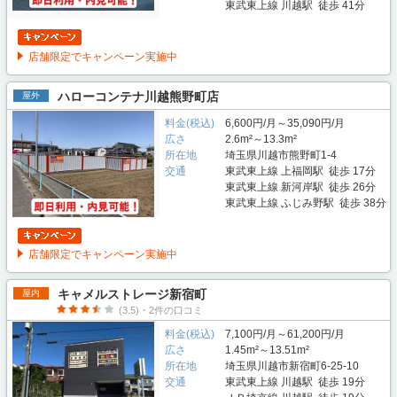
東武東上線 川越駅 徒歩 41分
店舗限定でキャンペーン実施中
ハローコンテナ川越熊野町店
屋外
料金(税込)
6,600円/月～35,090円/月
広さ
2.6m²～13.3m²
所在地
埼玉県川越市熊野町1-4
交通
東武東上線 上福岡駅 徒歩 17分
東武東上線 新河岸駅 徒歩 26分
東武東上線 ふじみ野駅 徒歩 38分
店舗限定でキャンペーン実施中
キャメルストレージ新宿町
屋内
(3.5)・2件の口コミ
料金(税込)
7,100円/月～61,200円/月
広さ
1.45m²～13.51m²
所在地
埼玉県川越市新宿町6-25-10
交通
東武東上線 川越駅 徒歩 19分