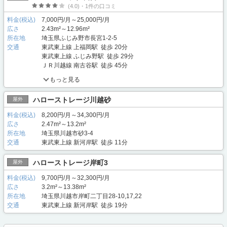
(4.0)・1件の口コミ
料金(税込)
7,000円/月～25,000円/月
広さ
2.43m²～12.96m²
所在地
埼玉県ふじみ野市長宮1-2-5
交通
東武東上線 上福岡駅 徒歩 20分
東武東上線 ふじみ野駅 徒歩 29分
ＪＲ川越線 南古谷駅 徒歩 45分
もっと見る
ハローストレージ川越砂
屋外
料金(税込)
8,200円/月～34,300円/月
広さ
2.47m²～13.2m²
所在地
埼玉県川越市砂3-4
交通
東武東上線 新河岸駅 徒歩 11分
ハローストレージ岸町3
屋外
料金(税込)
9,700円/月～32,300円/月
広さ
3.2m²～13.38m²
所在地
埼玉県川越市岸町二丁目28-10,17,22
交通
東武東上線 新河岸駅 徒歩 19分