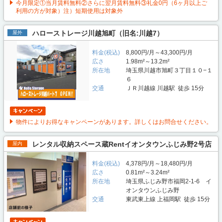
今月限定①当月賃料無料②さらに翌月賃料無料③礼金0円（6ヶ月以上ご
利用の方が対象）注）短期使用は対象外
ハローストレージ川越旭町（旧名:川越7）
屋外
料金(税込)
8,800円/月～43,300円/月
広さ
1.98m²～13.2m²
所在地
埼玉県川越市旭町３丁目１０−１
６
交通
ＪＲ川越線 川越駅 徒歩 15分
物件によりお得なキャンペーンがあります。詳しくはお問合せください。
レンタル収納スペース蔵Rentイオンタウンふじみ野2号店
屋内
料金(税込)
4,378円/月～18,480円/月
広さ
0.81m²～3.24m²
所在地
埼玉県ふじみ野市福岡2-1-6 イ
オンタウンふじみ野
交通
東武東上線 上福岡駅 徒歩 15分