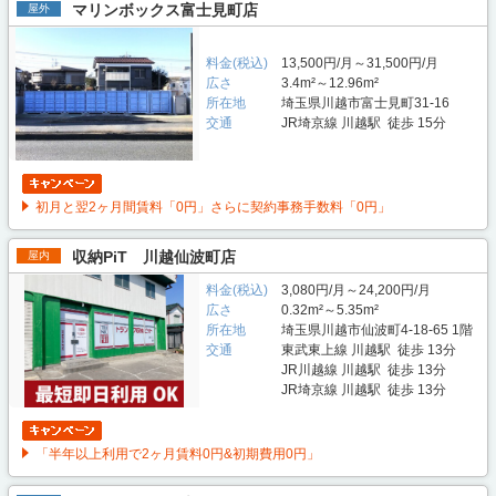
マリンボックス富士見町店
屋外
料金(税込)
13,500円/月～31,500円/月
広さ
3.4m²～12.96m²
所在地
埼玉県川越市富士見町31-16
交通
JR埼京線 川越駅 徒歩 15分
初月と翌2ヶ月間賃料「0円」さらに契約事務手数料「0円」
収納PiT 川越仙波町店
屋内
料金(税込)
3,080円/月～24,200円/月
広さ
0.32m²～5.35m²
所在地
埼玉県川越市仙波町4-18-65 1階
交通
東武東上線 川越駅 徒歩 13分
JR川越線 川越駅 徒歩 13分
JR埼京線 川越駅 徒歩 13分
「半年以上利用で2ヶ月賃料0円&初期費用0円」