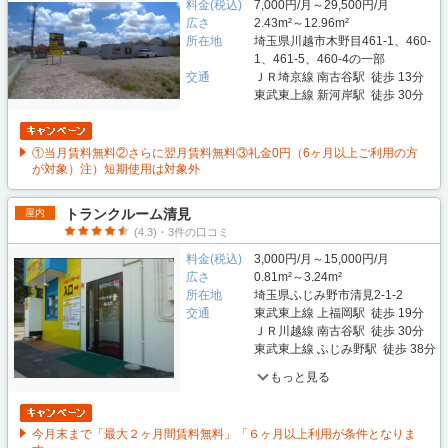
料金(税込)
7,000円/月～29,500円/月
広さ
2.43m²～12.96m²
所在地
埼玉県川越市木野目461-1、460-
1、461-5、460-4の一部
交通
ＪＲ埼京線 南古谷駅 徒歩 13分
東武東上線 新河岸駅 徒歩 30分
①当月賃料無料②さらに翌月賃料無料③礼金0円（6ヶ月以上ご利用の方
が対象）注）短期使用は対象外
トランクルーム清見
屋内
(4.3)・3件の口コミ
料金(税込)
3,000円/月～15,000円/月
広さ
0.81m²～3.24m²
所在地
埼玉県ふじみ野市清見2-1-2
交通
東武東上線 上福岡駅 徒歩 19分
ＪＲ川越線 南古谷駅 徒歩 30分
東武東上線 ふじみ野駅 徒歩 38分
もっと見る
今月末まで「最大２ヶ月間賃料無料」「６ヶ月以上利用が条件となりま