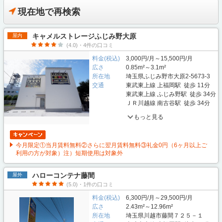
現在地で再検索
キャメルストレージふじみ野大原
屋内
(4.0)・4件の口コミ
料金(税込)
3,000円/月～15,500円/月
広さ
0.85m²～3.1m²
所在地
埼玉県ふじみ野市大原2-5673-3
交通
東武東上線 上福岡駅 徒歩 11分
東武東上線 ふじみ野駅 徒歩 34分
ＪＲ川越線 南古谷駅 徒歩 34分
もっと見る
今月限定①当月賃料無料②さらに翌月賃料無料③礼金0円（6ヶ月以上ご
利用の方が対象）注）短期使用は対象外
ハローコンテナ藤間
屋外
(5.0)・1件の口コミ
料金(税込)
6,300円/月～29,500円/月
広さ
2.43m²～12.96m²
所在地
埼玉県川越市藤間７２５－１