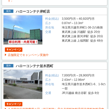
す」
ハローコンテナ岸町店
屋外
料金(税込)
3,500円/月～40,920円/月
広さ
0.87m²～13.3m²
所在地
埼玉県川越市岸町1-36-2の南側
交通
東武東上線 川越駅 徒歩 20分
東武東上線 新河岸駅 徒歩 20分
東武東上線 上福岡駅 徒歩 48分
店舗限定でキャンペーン実施中
ハローコンテナ並木西町
屋外
料金(税込)
7,000円/月～28,900円/月
広さ
2.43m²～12.96m²
所在地
埼玉県川越市並木西町1-6、1-9の
一部
交通
JR川越線 南古谷駅 徒歩 8分