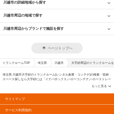
川越市の詳細地域から探す
川越市周辺の地域で探す
川越市周辺からブランドで施設を探す
ページトップへ
トランクルームTOP
埼玉県
川越市
大字砂周辺のトランクルームを
埼玉県 川越市大字砂のトランクルーム[レンタル倉庫・コンテナ]の検索・収納
スペース探しなら大字砂には「イナバボックス,ハローコンテナ,ハローストレー
ジ,マリンボックス」等のブランドが掲載されています。借りたい地域から探し
て、広さ・料金[賃料]・セキュリティ・空調完備・24時間出し入れ可能などの希
望条件で絞込み！豊富な物件数から様々な方法でご希望の収納スペースを簡単
に探せるトランクルーム情報サイトです。大字砂で気になるトランクルームを
サイトマップ
見つけたら、メールか電話でお問合せが可能です（無料）。
サービス利用規約