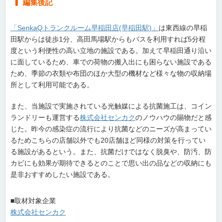
編集後記
「SenkaQトランクルーム早稲田店(早稲田駅)」
は東西線の早稲
田駅からは徒歩1分、高田馬場駅からもバスを利用すれば5分程
度という利便性の高い立地の施設である。加えて早稲田通り沿い
に面しているため、車での荷物の搬入出にも困らない施設である
ため、季節の衣類や布団のほか大型の機材など様々な物の収納場
所として利用可能である。
また、当施設で実施されている光触媒による抗菌施工は、コイン
ランドリーも運営する
株式会社センカク
のノウハウの賜物だと感
じた。昨今の感染症の流行により抗菌などのニーズが高まってい
るためこちらの店舗以外でも20店舗ほど同様の対策を行ってい
る施設があるという。また、抗菌だけではなく脱臭や、防汚、防
カビにも効果が期待できるとのことで思い出の品などの収納にも
是非おすすめしたい施設である。
■取材対象企業
株式会社センカク