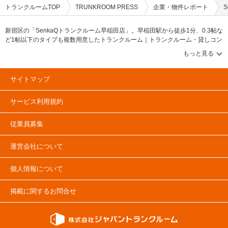
トランクルームTOP
TRUNKROOM PRESS
企業・物件レポート
新宿区の「SenkaQトランクルーム早稲田店」。早稲田駅から徒歩1分、0.3帖な
ど1帖以下のタイプも複数用意したトランクルーム｜トランクルーム・貸しコン
テナ・バイクコンテナ等のニュースや情報を伝えるWEBメディア【トランクル
ームプレス/TRUNKROOM PRESS】トランクルーム・貸しコンテナ・バイクコ
ンテナ等のニュースや情報を伝えるメディアです。トランクルーム市場や貸し
コンテナに関する「PRESS特集」&「協会ニュース」、トランクルームや貸し
サイトマップ
コンテナの物件レポートや企業情報に関する「企業・物件レポート」コンテン
ツ充実！トランクルーム市場のデータやランキング情報に関する「調査デー
サービス利用規約
タ・ランキング」&「建物・土地活用（資産運用）」とトランクルーム・貸しコ
ンテナ市場の情報に関する「トランクルームマーケット」コンテンツも確認可
能です。トランクルームや貸しコンテナ、バイクコンテナのユーザーインタビ
従業員募集
ューを掲載する「ユーザーインタビュー」とトランクルームや貸しコンテナに
関する記事も掲載中。
運営会社について
個人情報について
掲載に関するお問合せ