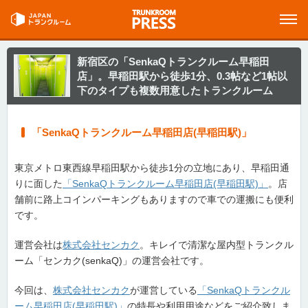
新宿区の「SenkaQトランクルーム早稲田
店」。早稲田駅から徒歩1分、0.3帖など1帖以
下のタイプも複数用意したトランクルーム
「SenkaQトランクルーム早稲田店(早稲田駅)」
東京メトロ東西線早稲田駅から徒歩1分の立地にあり、早稲田通
りに面した
「SenkaQトランクルーム早稲田店(早稲田駅)」
。店
舗前に路上コインパーキングもありますので車での運搬にも便利
です。
運営会社は
株式会社センカク
。キレイで清潔な屋内型トランクル
ーム「センカク(senkaQ)」の運営会社です。
今回は、
株式会社センカク
が運営している
「SenkaQトランクル
ーム早稲田店(早稲田駅)」
の特長や利用用途などをご紹介致しま